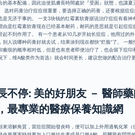
合的基本配備，因此迫使肌膚長時間處於『受困』狀態，也讓夏
。 选对药膏治疗痘痘很重要，要选择正确的药膏，还要根据痘
也是无济于事的。 一支3块钱的红霉素软膏据说治疗痘痘有着神
理由是红霉素软膏现在已经基本耐药，耐药的意思就是引起痘痘
经起不到作用了。 有一个患者从10几岁开始长痘痘，他用过的外
，别人说哪种药膏好就去试，结果涂到现在都快“烂脸”了。 一般
和瘢痕的概率相对低，但是也有患者即便治疗了，也会留下痘印
况下，维A酸类作为首选）就会时间更长，建议您做的配合治疗
。
長不停: 美的好朋友 － 醫師
，最專業的醫療保養知識網
類來溶解角質，當痘痘開始發炎時，便可以加上外用過氧化苯（
發炎更厲害時就要加上口服抗生素或是口服A酸，荷爾蒙有問題