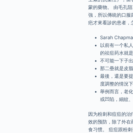
蒙的藥物。 由毛孔
強，所以傳統的口服
疤才來看診的患者，
Sarah Ch
以前有一个私
的祛痘药水就
不可能一下子
那二壘就是皮
最後，還是要
度調整的情況
舉例而言，老
或凹陷，細紋、
因为粉刺和痘痘的治
效的预防，除了外在
食习惯。 痘痘跟粉