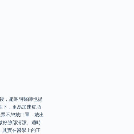
最後，趙昭明醫師也提
住下，更易加速皮脂
民眾不想戴口罩，戴出
做好臉部清潔、適時
，其實在醫學上的正