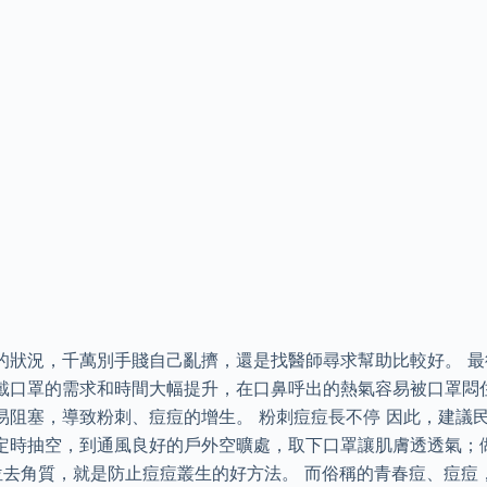
的狀況，千萬別手賤自己亂擠，還是找醫師尋求幫助比較好。 
戴口罩的需求和時間大幅提升，在口鼻呼出的熱氣容易被口罩悶
易阻塞，導致粉刺、痘痘的增生。 粉刺痘痘長不停 因此，建議
定時抽空，到通風良好的戶外空曠處，取下口罩讓肌膚透透氣；
位去角質，就是防止痘痘叢生的好方法。 而俗稱的青春痘、痘痘