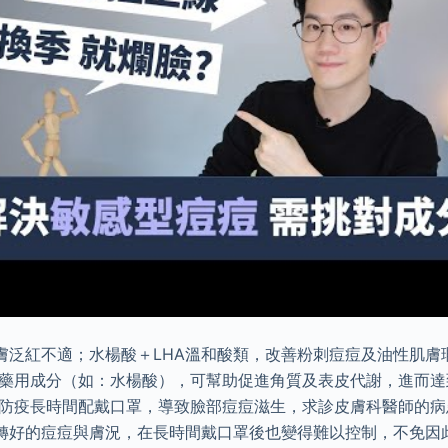
膚泛紅不適；水楊酸＋LHA溫和酸類，改善粉刺痘痘及油性肌膚
有藥用成分（如：水楊酸），可幫助促進角質及表皮代謝，進而
因防疫長時間配戴口罩，導致臉部痘痘滋生，求診皮膚科醫師的
轉好的痘痘與膚況，在長時間戴口罩後也變得難以控制，不免因