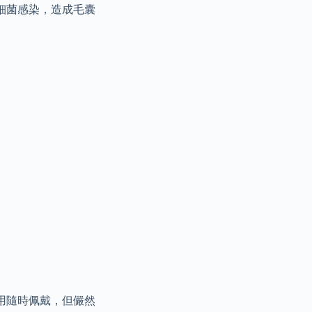
細菌感染，造成毛囊
用隨時佩戴，但儼然