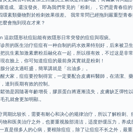
阻塞造成、還沒發炎、即為我們常見的「粉刺」，它們是青春痘的
四環素類藥物對於粉刺效果很差。 我常常問已經拖到嚴重型青
怎麼會拖到現在才來？
apman 這款隱形祛痘貼能有效隱形日常突發的痘痘與瑕疵。
人诊所的医生治疗痘痘有一种自制的药水效果特别好，后来被卫
是把抗生素加激素磨粉后融化在一起，所以很有效，不过这是非
出現在臉上，你可知道痘痘的最前身其實就是粉刺！
脂腺分泌太過旺盛，簡單講就是「出油多」。
提醒大家，痘痘要控制得宜，一定要配合皮膚科醫師，在清潔、
下，達到長期有效的控制。
化鬆弛是因隨著年齡增長，膠原蛋白將逐漸流失，皮膚缺乏彈性
毛孔就會更加明顯.。
疗周期比较长，需要有耐心和决心的规律治疗，所以了解粉刺、
药物和医美治疗之外，也要重视脸部清洁，适度舒缓压力，养成
刺一直是很多人的心病，要根除痘痘，除了让痘痘不长之外，最