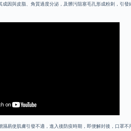
其成因與皮脂、角質過度分泌，及髒污阻塞毛孔形成粉刺，引發
潮濕易使肌膚引發不適，進入後防疫時期，即便解封後，口罩不