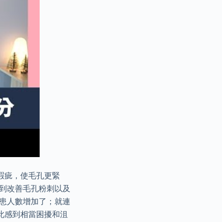
瑕疵，使毛孔更緊
達到改善毛孔粉刺以及
病患人數增加了；就連
此感到相當困擾和沮