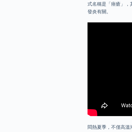
式名稱是「痤瘡」，
發炎有關。
悶熱夏季，不僅高溫