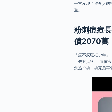
平常发现了许多人的
重。
粉刺痘痘長
償2070
「痘不疯狂枉少年」
上去有点疼。 而脓
您逐个挑，挑完后再