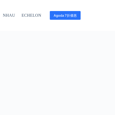
NHAU
ECHELON
Agoda 7折優惠