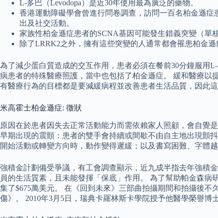
L-多巴（Levodopa）是近30年使用最為廣泛的藥物。
香港運動障礙學會曾進行問卷調查，訪問一百名柏金遜症
出及社交活動。
家族性柏金遜症患者的SCNA基因可能發生錯義突變（單
除了LRRK2之外，擁有這些突變的人通常都會罹患柏金遜
為了減少蛋白質造成的交互作用，患者必須在餐前30分鐘服用L
病患者的特殊醫療照護，當中也包括了柏金遜症。 緩和醫療以
有醫療行為的目標都是要減緩病程並改善患者生活品質，因此這
米高霍士柏金遜症: 徵狀
原因在於患者因失去正常活動能力而需依賴家人照顧，會自覺是
早期出現的震顫：患者的雙手會持續或間歇不由自主地出現顫抖
開始活動或轉變方向時，動作變得遲緩；以及書寫困難、字體越
強積金計劃備受爭議，有工會調查顯示，近九成半指去年強積金
員的生活質素，且未能發揮「保底」作用。 為了幫助帕金森病
集了$675萬美元。 在《回到未來》三部曲拍攝期間和拍攝後不久
傷》。 2010年3月5日，瑞典卡羅林斯卡學院授予他醫學榮