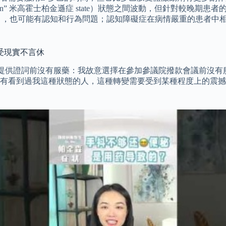
」（”on” 米高霍士柏金遜症 state）狀態之間波動，但針對較
。 ，也可能有認知和行為問題；認知障礙症在病情嚴重的患者中
受現實不言休
款會議上提供證詞前沒有服藥：我故意選擇在參加參議院撥款會議前
有看到過我這種狀態的人，這種轉變需要受到某種程度上的震撼