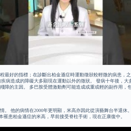
程最好的指標；在診斷出柏金遜症時運動徵狀較輕微的病患，之
前疾病造成的障礙大多顯現在運動以外的徵狀。 發病十年後，大
殘障的主因。 多巴胺受體激動劑可能造成或重或輕的副作用，
病情。 他的病情在2000年更明顯，米高亦因此從演藝舞台半退休。
ox)。 原本罹患柏金遜症的米高，早前接受脊柱手術，現在正康復中。