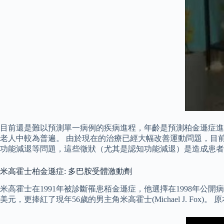
目前還是難以預測單一病例的疾病進程，年齡是預測柏金遜症進
老人中較為普遍。 由於現在的治療已經大幅改善運動問題，目
功能減退等問題，這些徵狀（尤其是認知功能減退）是造成患者
米高霍士柏金遜症: 多巴胺受體激動劑
米高霍士在1991年被診斷罹患栢金遜症，他選擇在1998年公開
美元，更捧紅了現年56歲的男主角米高霍士(Michael J. F