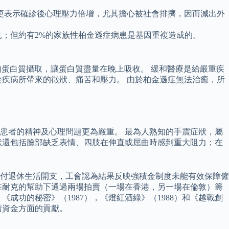
更表示確診後心理壓力倍增，尤其擔心被社會排擠，因而減出外
見；但約有2%的家族性柏金遜症病患是基因重複造成的。
的蛋白質攝取，讓蛋白質盡量在晚上吸收。 緩和醫療是給嚴重疾
疾病所帶來的徵狀、痛苦和壓力。 由於柏金遜症無法治癒，所
患者的精神及心理問題更為嚴重。 最為人熟知的手震症狀，屬
狀還包括臉部缺乏表情、四肢在伸直或屈曲時感到重大阻力；在
付退休生活開支，工會認為結果反映強積金制度未能有效保障僱
在耐克的幫助下通過兩場拍賣（一場在香港，另一場在倫敦）籌
《成功的秘密》（1987），《燈紅酒綠》（1988）和《越戰創
措資金方面的貢獻。