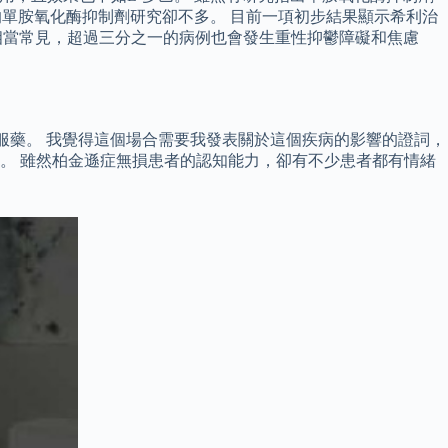
晚期患者的單胺氧化酶抑制劑研究卻不多。 目前一項初步結果顯示希利治
相當常見，超過三分之一的病例也會發生重性抑鬱障礙和焦慮
沒有服藥。 我覺得這個場合需要我發表關於這個疾病的影響的證詞，
。 雖然柏金遜症無損患者的認知能力，卻有不少患者都有情緒