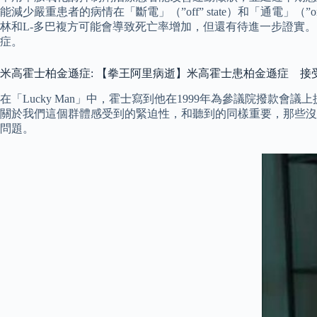
能減少嚴重患者的病情在「斷電」（”off” state）和「通電
林和L-多巴複方可能會導致死亡率增加，但還有待進一步證實
症。
米高霍士柏金遜症: 【拳王阿里病逝】米高霍士患柏金遜症 接
在「Lucky Man」中，霍士寫到他在1999年為參議院撥
關於我們這個群體感受到的緊迫性，和聽到的同樣重要，那些沒
問題。