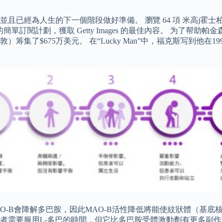
且已經為人生的下一個階段做好準備。 瀏覽 64 項 米高j霍
簡單訂閱計劃，獲取 Getty Images 的最佳內容。 为了
集了$675万美元。 在“Lucky Man”中，福克斯写到他
O-B會降解多巴胺，因此MAO-B活性降低將能使紋狀體（基底
者需要服用L-多巴的時間，但它比多巴胺受體激動劑有更多副作