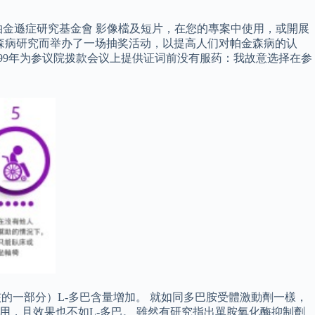
士柏金遜症研究基金會 影像檔及短片，在您的專案中使用，或開展
帮助帕金森病研究而举办了一场抽奖活动，以提高人们对帕金森病的认
在1999年为参议院拨款会议上提供证词前没有服药：我故意选择在参
核的一部分）L-多巴含量增加。 就如同多巴胺受體激動劑一樣，
用，且效果也不如L-多巴。 雖然有研究指出單胺氧化酶抑制劑