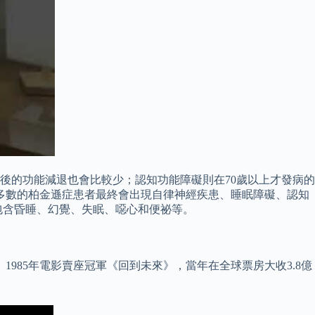
後的功能減退也會比較少；認知功能障礙則在70歲以上才發病的
多數的柏金遜症患者最終會出現自律神經疾患、睡眠障礙、認知
包含昏睡、幻覺、失眠、噁心和便祕等。
 1985年電影賣座冠軍《回到未來》，當年在全球票房大收3.8億