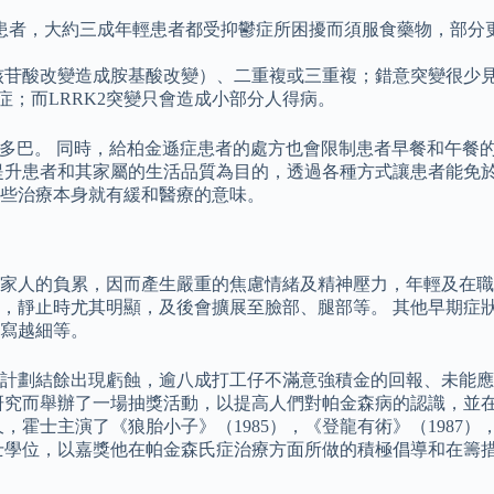
患者，大約三成年輕患者都受抑鬱症所困擾而須服食藥物，部分
核苷酸改變造成胺基酸改變）、二重複或三重複；錯意突變很少
症；而LRRK2突變只會造成小部分人得病。
-多巴。 同時，給柏金遜症患者的處方也會限制患者早餐和午餐
提升患者和其家屬的生活品質為目的，透過各種方式讓患者能免於
些治療本身就有緩和醫療的意味。
家人的負累，因而產生嚴重的焦慮情緒及精神壓力，年輕及在職
，靜止時尤其明顯，及後會擴展至臉部、腿部等。 其他早期症
寫越細等。
計劃結餘出現虧蝕，逾八成打工仔不滿意強積金的回報、未能應
研究而舉辦了一場抽獎活動，以提高人們對帕金森病的認識，並
，霍士主演了《狼胎小子》（1985），《登龍有術》（1987），
譽博士學位，以嘉獎他在帕金森氏症治療方面所做的積極倡導和在籌