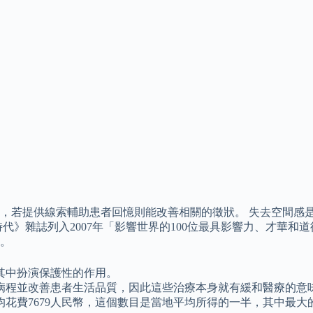
，若提供線索輔助患者回憶則能改善相關的徵狀。 失去空間感
》雜誌列入2007年「影響世界的100位最具影響力、才華和道德
。
其中扮演保護性的作用。
病程並改善患者生活品質，因此這些治療本身就有緩和醫療的意
均花費7679人民幣，這個數目是當地平均所得的一半，其中最