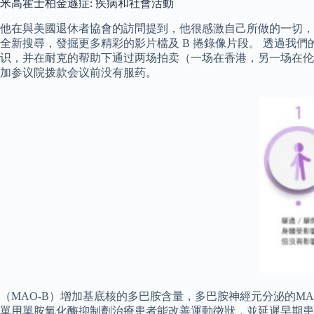
米高霍士柏金遜症: 疾病和社會活動
他在與美國退休者協會的訪問提到，他很感激自己所做的一切，並
全新搜尋，發掘更多精彩的影片檔及 B 捲錄像片段。 透過我們的
识，并在耐克的帮助下通过两场拍卖（一场在香港，另一场在伦敦）筹
加参议院拨款会议前没有服药。
（MAO-B）增加基底核的多巴胺含量，多巴胺神經元分泌的MA
單用單胺氧化酶抑制劑治療患者能改善運動徵狀，並延遲早期患