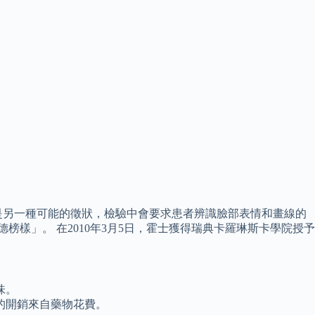
是另一種可能的徵狀，檢驗中會要求患者辨識臉部表情和畫線的
榜樣」。 在2010年3月5日，霍士獲得瑞典卡羅琳斯卡學院授予
味。
大的開銷來自藥物花費。