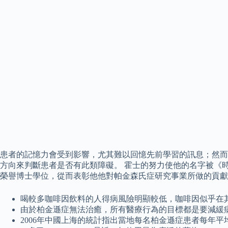
患者的記憶力會受到影響，尤其難以回憶先前學習的訊息；然而
方向來判斷患者是否有此類障礙。 霍士的努力使他的名字被《時代
榮譽博士學位，從而表彰他他對帕金森氏症研究事業所做的貢獻
喝較多咖啡因飲料的人得病風險明顯較低，咖啡因似乎在
由於柏金遜症無法治癒，所有醫療行為的目標都是要減緩
2006年中國上海的統計指出當地每名柏金遜症患者每年平