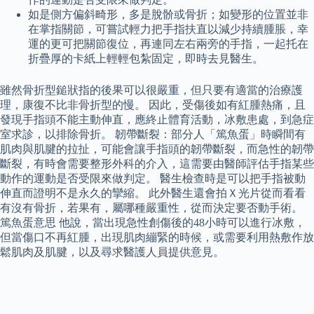
如是側方偏斜畸形，多是脫骱或骨折；如變形的位置並非
在掌指關節，可嘗試輕力把手指扶直以減少持續腫脹，幸
運的更可把關節復位，再連同左右兩旁的手指，一起托在
折疊厚的卡紙上輕輕包紮固定，即時去見醫生。
雖然骨折型鎚狀指的後果可以很嚴重，但只要有適當的治療護
理，康復不比非骨折型的慢。 因此，受傷後如有紅腫熱痛，且
發現手指頭不能主動伸直，應終止體育活動，冰敷患處，到急症
室求診，以排除骨折。 韌帶斷裂：部分人「篤魚蛋」時瞬間有
肌肉與肌腱的拉扯，可能會讓手指頭的韌帶斷裂，而急性的韌帶
斷裂，有時會需要整形外科的介入，這需要由醫師評估手指某些
動作的運動是否受限來做判定。 醫生檢查時是可以把手指被動
伸直而證明不是永久的攣縮。 此外醫生還會拍Ｘ光片從而看看
有沒有骨折，若果有，屬哪種嚴重性，從而決定要否動手術。
篤魚蛋意思 他說，當出現急性創傷後的48小時可以進行冰敷，
但當傷口不再紅腫，出現肌肉繃緊的時候，或需要利用熱敷作放
鬆肌肉及肌腱，以及尋求醫護人員提供意見。