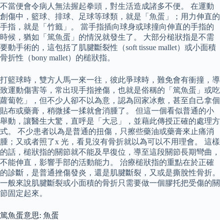
不當便會令病人無法握起拳頭，對生活造成諸多不便。 在運動
創傷中，籃球、排球、足球等球類，就是「魚蛋」；用力伸直的
手指，就是「竹籤」。 當手指插向球身或球撞向伸直的手指的
時候，猶如「篤魚蛋」的情況就發生了。 大部分槌狀指是不需
要動手術的，這包括了肌腱斷裂性（soft tissue mallet）或小面積
骨折性（bony mallet）的槌狀指。
打籃球時，雙方人馬一來一往，彼此爭球時，難免會有衝撞，導
致運動傷害等，常出現手指挫傷，也就是俗稱的「篤魚蛋」或吃
蘿蔔乾」，但不少人卻不以為意，認為回家冰敷，甚至自己拿個
貼布或藥膏，稍微揉一揉就會消腫了。 但這一個看似普通的小
舉動，讓醫生大驚，直呼是「大忌」，並藉此傳授正確的處理方
式。 不少患者以為是普通的扭傷，只擦些藥油或藥膏來止痛消
腫；又或者照了x 光，看見沒有骨折就以為可以不用理會。 這樣
的話，槌狀指的關節就不能及早復位，導至這段關節長期彎曲，
不能伸直，影響手部的活動能力。 治療槌狀指的重點在於正確
的診斷，是普通挫傷發炎，還是肌腱斷裂，又或是撕脫性骨折。
一般來說肌腱斷裂或小面積的骨折只需要做一個膠托把受傷的關
節固定起來。
篤魚蛋意思: 魚蛋