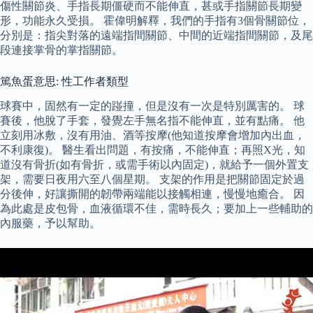
傷性關節炎、手指長期僵硬而不能伸直，甚或手指關節長期變
形，功能永久受損。 霍偉明解釋，我們的手指有3個骨關節位，
分別是：指尖對落的遠端指間關節、中間的近端指間關節，及尾
段連接掌骨的掌指關節。
篤魚蛋意思: 性工作者類型
球賽中，固然有一定的踫撞，但是沒有一次是特別厲害的。 球
賽後，他脫了手套，發覺左手無名指不能伸直，並有點痛。 他
立刻用冰敷，沒有用油、酒等按摩(他知道按摩會增加內出血，
不利康復)。 醫生看出問題，有按痛，不能伸直；再照X光，知
道沒有骨折(如有骨折，或需手術以內固定)，就給予一個外置支
架，需要日夜用六至八個星期。 支架的作用是把關節固定於過
分後伸，好讓撕開的韌帶兩端能以接觸相連，慢慢地癒合。 因
為此處是皮包骨，血液循環不佳，需時長久；要加上一些輔助的
內服藥，予以幫助。