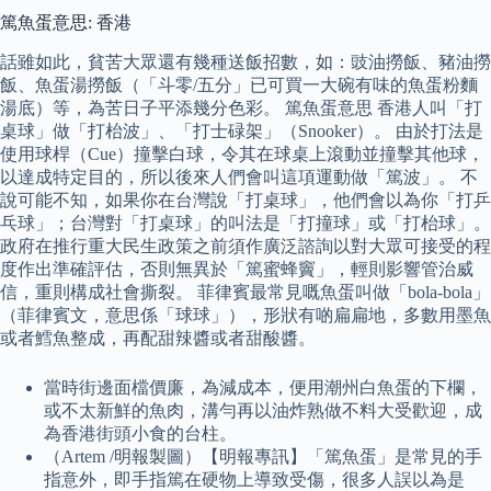
篤魚蛋意思: 香港
話雖如此，貧苦大眾還有幾種送飯招數，如：豉油撈飯、豬油撈
飯、魚蛋湯撈飯（「斗零/五分」已可買一大碗有味的魚蛋粉麵
湯底）等，為苦日子平添幾分色彩。 篤魚蛋意思 香港人叫「打
桌球」做「打枱波」、「打士碌架」（Snooker）。 由於打法是
使用球桿（Cue）撞擊白球，令其在球桌上滾動並撞擊其他球，
以達成特定目的，所以後來人們會叫這項運動做「篤波」。 不
說可能不知，如果你在台灣說「打桌球」，他們會以為你「打乒
乓球」；台灣對「打桌球」的叫法是「打撞球」或「打枱球」。
政府在推行重大民生政策之前須作廣泛諮詢以對大眾可接受的程
度作出準確評估，否則無異於「篤蜜蜂竇」，輕則影響管治威
信，重則構成社會撕裂。 菲律賓最常見嘅魚蛋叫做「bola-bola」
（菲律賓文，意思係「球球」），形狀有啲扁扁地，多數用墨魚
或者鱈魚整成，再配甜辣醬或者甜酸醬。
當時街邊面檔價廉，為減成本，便用潮州白魚蛋的下欄，
或不太新鮮的魚肉，溝勻再以油炸熟做不料大受歡迎，成
為香港街頭小食的台柱。
（Artem /明報製圖）【明報專訊】「篤魚蛋」是常見的手
指意外，即手指篤在硬物上導致受傷，很多人誤以為是