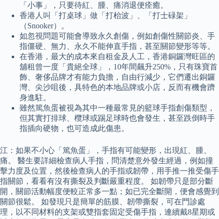
「小事」，只要待紅、腫、痛消退便痊癒。
香港人叫「打桌球」做「打枱波」、「打士碌架」
（Snooker）。
如忽視問題可能會導致永久創傷，例如創傷性關節炎、手
指僵硬、無力、永久不能伸直手指，甚至關節變形等等。
在香港，最大的成本來自租金及人工，香港銅鑼灣旺區的
舖租曾一度「貴絕全球」，10年間飆升250%，只有珠寶首
飾、奢侈品牌才有能力負擔，自由行減少，它們遷出銅鑼
灣、尖沙咀後，具特色的本地品牌或小店，反而有機會躋
身進駐。
雖然篤魚蛋被視為其中一種最常見的籃球手指創傷類型，
但其實打排球、欖球或踢足球時也會發生，甚至跌倒時手
指插向硬物，也可造成此傷患。
江：如果不小心「篤魚蛋」，手指有可能變形，出現紅、腫、
痛。 醫生要詳細檢查病人手指，問清楚意外發生經過，例如撞
擊力度及位置，然後檢查病人的手指或韌帶，用手推一推受傷手
指關節，看看有沒有撕裂及判斷嚴重程度。 如韌帶只是部分斷
開，關節活動幅度便較正常多一點；如已完全斷開，便會感覺到
關節很鬆。 如發現只是簡單的筋膜、韌帶撕裂，可在門診處
理，以不同材料的支架或雙指套固定受傷手指，連續戴8星期或