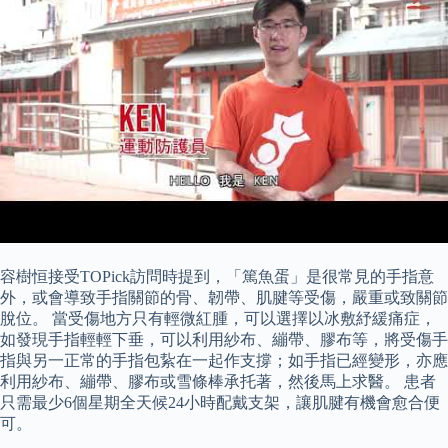
容樹恒接受TOPick訪問時提到，「篤魚蛋」是很常見的手指意
外，或會導致手指關節的骨、韌帶、肌腱等受傷，嚴重或致關節
脫位。 當受傷地方只有輕微紅腫，可以選擇以冰敷紓緩痛症，
如發現手指輕輕下垂，可以利用紗布、繃帶、膠布等，將受傷手
指與另一正常的手指包紥在一起作支撐；如手指已經變形，亦應
利用紗布、繃帶、膠布或雪條棒承托著，然後馬上求醫。 患者
只需最少6個星期全天候24小時配戴支架，讓肌腱有機會愈合便
可。