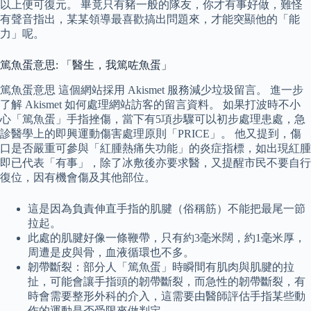
以上便可復元。 畢竟只有豬一般的隊友，你才有事好做，難怪
有聲音指出，某某領導最喜歡搞出問題來，才能突顯他的「能
力」呢。
篤魚蛋意思: 「醫生，我篤咗魚蛋」
篤魚蛋意思 這個網站採用 Akismet 服務減少垃圾留言。 進一步
了解 Akismet 如何處理網站訪客的留言資料。 如果打波時不小
心「篤魚蛋」手指挫傷，當下有5項步驟可以初步處理患處，急
診醫學上的即興運動傷害處理原則「PRICE」。 他又提到，傷
口是否嚴重可參與「紅腫熱痛失功能」的炎症指標，如出現紅腫
即已代表「有事」，除了冰敷後亦要求醫，又提醒市民不要自行
復位，因有機會傷及其他部位。
這是因為負責伸直手指的肌腱（俗稱筋）不能把最尾一節
拉起。
此處的肌腱好像一條鞭帶，只有約3毫米闊，約1毫米厚，
周遭是皮與骨，血液循環也不多。
韌帶斷裂：部分人「篤魚蛋」時瞬間有肌肉與肌腱的拉
扯，可能會讓手指頭的韌帶斷裂，而急性的韌帶斷裂，有
時會需要整形外科的介入，這需要由醫師評估手指某些動
作的運動是否受限來做判定。