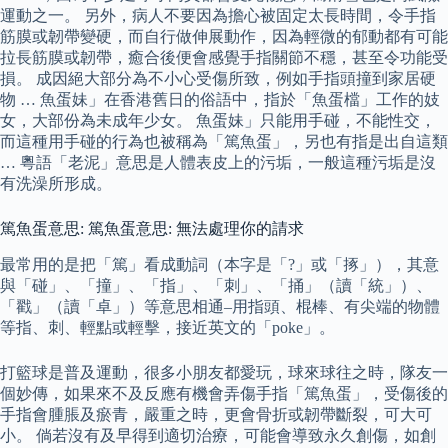
運動之一。 另外，病人不要因為擔心被固定太長時間，令手指
筋膜或韌帶變硬，而自行做伸展動作，因為輕微的郁動都有可能
拉長筋膜或韌帶，癒合後便會感覺手指關節不穩，甚至令功能受
損。 成因絕大部分為不小心受傷所致，例如手指頭撞到家居硬
物 … 魚蛋妹」在香港舊日的俗語中，指於「魚蛋檔」工作的妓
女，大部份為未成年少女。 魚蛋妹」只能用手碰，不能性交，
而這種用手碰的行為也被稱為「篤魚蛋」，另也有指是出自這類
… 粵語「老泥」意思是人體表皮上的污垢，一般這種污垢是沒
有洗澡所形成。
篤魚蛋意思: 篤魚蛋意思: 無法處理你的請求
最常用的是把「篤」看成動詞（本字是「?」或「㧻」），其意
與「碰」、「撞」、「指」、「刺」、「捅」（讀「統」）、
「戳」（讀「卓」）等意思相通–用指頭、棍棒、有尖端的物體
等指、刺、輕點或輕擊，接近英文的「poke」。
打籃球是普及運動，很多小朋友都愛玩，球來球往之時，隊友一
個妙傳，如果來不及反應有機會弄傷手指「篤魚蛋」，受傷後的
手指會腫脹及瘀青，嚴重之時，更會骨折或韌帶斷裂，可大可
小。 倘若沒有及早得到適切治療，可能會導致永久創傷，如創