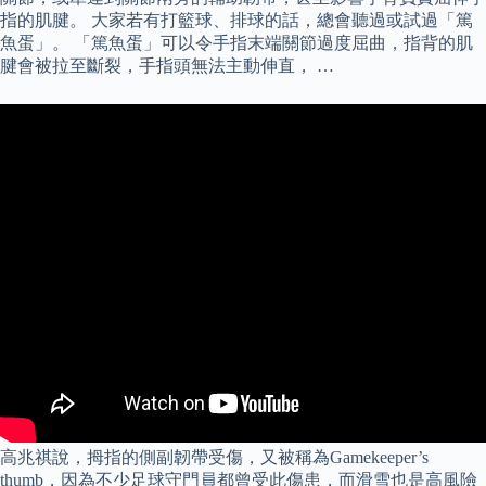
指的肌腱。 大家若有打籃球、排球的話，總會聽過或試過「篤
魚蛋」。 「篤魚蛋」可以令手指末端關節過度屈曲，指背的肌
腱會被拉至斷裂，手指頭無法主動伸直， …
高兆祺說，拇指的側副韌帶受傷，又被稱為Gamekeeper’s
thumb，因為不少足球守門員都曾受此傷患，而滑雪也是高風險