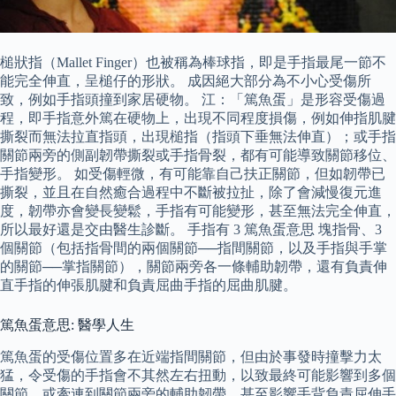
槌狀指（Mallet Finger）也被稱為棒球指，即是手指最尾一節不
能完全伸直，呈槌仔的形狀。 成因絕大部分為不小心受傷所
致，例如手指頭撞到家居硬物。 江：「篤魚蛋」是形容受傷過
程，即手指意外篤在硬物上，出現不同程度損傷，例如伸指肌腱
撕裂而無法拉直指頭，出現槌指（指頭下垂無法伸直）；或手指
關節兩旁的側副韌帶撕裂或手指骨裂，都有可能導致關節移位、
手指變形。 如受傷輕微，有可能靠自己扶正關節，但如韌帶已
撕裂，並且在自然癒合過程中不斷被拉扯，除了會減慢復元進
度，韌帶亦會變長變鬆，手指有可能變形，甚至無法完全伸直，
所以最好還是交由醫生診斷。 手指有 3 篤魚蛋意思 塊指骨、3
個關節（包括指骨間的兩個關節──指間關節，以及手指與手掌
的關節──掌指關節），關節兩旁各一條輔助韌帶，還有負責伸
直手指的伸張肌腱和負責屈曲手指的屈曲肌腱。
篤魚蛋意思: 醫學人生
篤魚蛋的受傷位置多在近端指間關節，但由於事發時撞擊力太
猛，令受傷的手指會不其然左右扭動，以致最終可能影響到多個
關節，或牽連到關節兩旁的輔助韌帶，甚至影響手背負責屈伸手