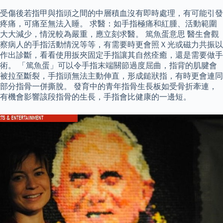
受傷後若指甲與指頭之間的中層積血沒有即時處理，有可能引發
疼痛，可痛至無法入睡。 求醫：如手指極痛和紅腫、活動範圍
大大減少，情況較為嚴重，應立刻求醫。 篤魚蛋意思 醫生會觀
察病人的手指活動情況等等，有需要時更會照Ｘ光或磁力共振以
作出診斷，看看使用扳夾固定手指讓其自然痊癒，還是需要做手
術。 「篤魚蛋」可以令手指末端關節過度屈曲，指背的肌腱會
被拉至斷裂，手指頭無法主動伸直，形成鎚狀指，有時更會連同
部分指骨一併撕脫。 發育中的青年指骨生長板如受骨折牽連，
有機會影響該段指骨的生長，手指會比健康的一邊短。