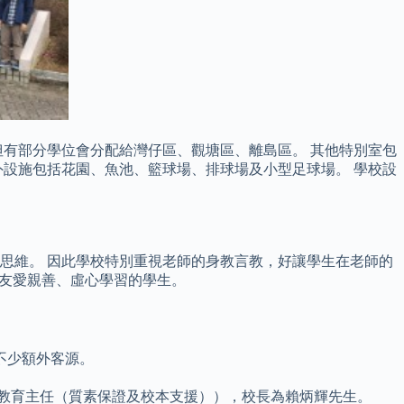
有部分學位會分配給灣仔區、觀塘區、離島區。 其他特別室包
設施包括花園、魚池、籃球場、排球場及小型足球場。 學校設
思維。 因此學校特別重視老師的身教言教，好讓學生在老師的
養友愛親善、虛心學習的學生。
不少額外客源。
席教育主任（質素保證及校本支援）），校長為賴炳輝先生。