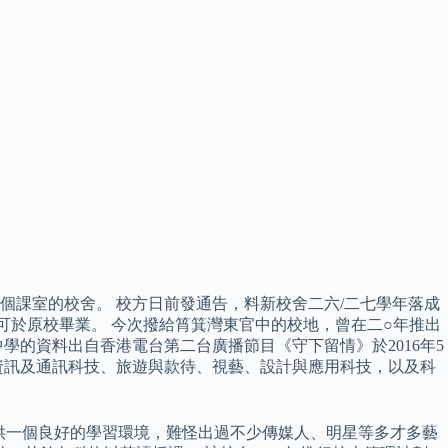
課室的校舍。 校方日前發通告，料新校舍二六/二七學年落成
可於原校畢業。 今次撥給筲箕灣東官中的校地，曾在二○年推出
的資料出自香港電台第二台廣播節目《守下留情》於2016年5
資訊及通訊科技、旅遊與款待、視藝、設計與應用科技，以及科
提供一個良好的學習環境，難怪出過不少傳媒人、明星等多才多藝