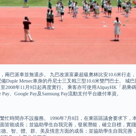
而，兩巴派車並無退步。 九巴改派富豪超級奧林比安10.6米行
ple Metsec車身的丹尼士三叉戟三型10.6米雙門巴士。 
2008年11月9日起再度實行。 乘客亦可使用AlipayHK「
ay、Google Pay及Samsung Pay流動支付平台繳付車資。
上午繁忙時間亦不設服務。 1996年7月8日，在東區區議會要求
面皆能成長；並協助學生自我完善，發展潛能，確立目標，實踐
德、智、體、群、美及情意方面的成長；並協助學生自我完善，發