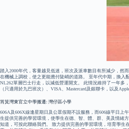
踏入2000年代，客量越見低迷，班次及派車數目有所減少，然
在機械上調校，使之更能應付陡峭的道路。 至年代中期，換入配備Du
NL262單層巴士行走，以減低營運開支。 此情況維持了一年多，至
（只適用於九巴班次）、VISA、Mastercard及銀聯卡，以及Apple P
筲箕灣東官立中學搬遷: 灣仔區小學
606A及606X線逢星期日及公眾假期不設服務，而606線平日
生提供完善的學習環境，使學生在德、智、體、群、美及情緒方
知道，可按此聯絡我們。 致力提供完善的學習環境，培育學生在