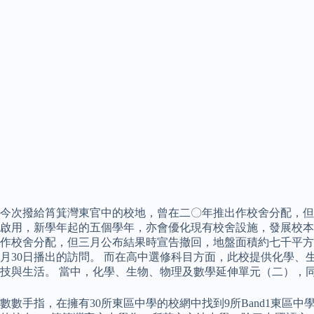
今次撥給筲箕灣東官中的校地，曾在二〇年推出作校舍分配，但
啟用，新學年起的五個學年，亦會優化現有校舍設施，發展校本
作校舍分配，但三月公布結果時宣告撤回，地盤面積約七千平方米
月30日播出的訪問。 而在高中選修科目方面，此校提供化學
技與生活。 當中，化學、生物、物理及數學延伸單元（二），
數數手指，在擁有30所東區中學的校網中找到9所Band1東