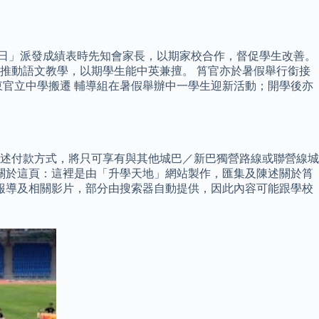
長日」派發成績表時先知會家長，以期家校合作，督促學生改善。
，推動語文教學，以期學生能中英兼擅。 筲官亦於暑假舉行銜接
官立中學搬遷 輔導組在暑假舉辦中一學生迎新活動；開學後亦
述付款方式，將只可享有與其他城巴／新巴獨營路線或聯營線城
關於這頁：這裡是由「升學天地」網站製作，匯集及陳述關於筲
報導及相關影片，部分由搜索器自動提供，因此內容可能跟學校