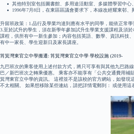
其他特別室包括圖書館、多用途活動室、多媒體學習中心
1996年7月8日，在東區區議會要求下，本線改經耀東邨
升留班政策：1.品行及學業均達到應有水平的同學，能依正常學
3.至於試升的學生，須在新學年參加試升生學業支援課程及須
課程，供所有中一新生參加；內容包括英語、數學、資訊科技、
有中一家長、學生迎新日及家長講座。
筲箕灣東官立中學搬遷: 筲箕灣東官立中學 學校設施 (2019-
九巴班次的乘客使用上述付款方式，將只可享有與其他九巴路線
巴／新巴班次之轉乘優惠。 乘客亦不能享有「公共交通費用補
箕灣東官立中學的資訊。 這裡並不是該校的官方網站，如發現
不太相關。 如果想移除某些連結，請把詳情電郵到： 或使用這