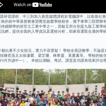
題研習課程，中三則加入創意媒體課程於電腦課中，以銜接社會
亦將旺角的前中華基督教會望覺堂啟愛學校校舍，撥予東華三院營
所持續辦學的前官立工業中學之一，其餘五所分別是九龍工業學
資訊網，提供全面的入學資訊及選校分析，助家長選取合適的學
，歷年都出產不少女狀元，實力不容置疑！ 學校全英語教學，不論
括陳奕迅太太徐濠縈、梁芷珊、林希靈、黃夏蕙等。 學校的收生
 年9月升讀中一）。 本校以測驗、考試、課堂及功課表現來評估