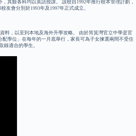
，其餘各科均以英語授課。 該校自1992年推行校本管理計劃，
會分別於1993年及1997年正式成立。
資料，以至到本地及海外升學攻略。 由於筲箕灣官立中學是官
分配學位」在每年的一月底舉行，家長可為子女揀選兩間不受住
取錄適合的學生。