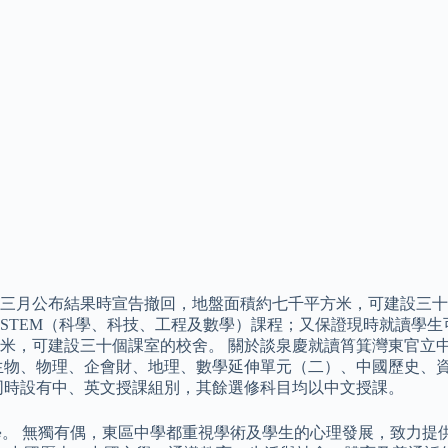
三月公布結果時宣告撤回，地盤面積約七千平方米，可建設三十個
STEM（科學、科技、工程及數學）課程；又保證現時就讀學生
，可建設三十個課室的校舍。 關於談泉慶就讀筲箕灣東官立中學
、生物、物理、企會財、地理、數學延伸單元（二）、中國歷史、
同時設有中、英文授課組別，其餘選修科目均以中文授課。
區中學。 無獨有偶，東區中學都重視學術及學生的心理發展，致力