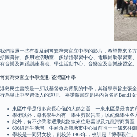
我們搜邏一些有提及到筲箕灣東官立中學的影片，希望帶來多方
括圖書館、多用途活動室、多媒體學習中心、電腦輔助學習室、
有音樂及舞蹈訓練場地、學生活動中心、音樂室及音樂練習室。
筲箕灣東官立中學搬遷: 荃灣區中學
港島民生書院是一所以基督教為背景的中學，其辦學宗旨主張全
行為舉止中學習做人的道理。 嘉諾撒書院是區內著名的Band
東區中學是很多家長心儀的大熱之選，一來東區是最貴的市
學術以外，每名學生均有「學生剪影告表」以紀錄學生各
此外，有不少乘客選乘此路線來往彩雲邨及九龍灣商貿區
606線是牛池灣、牛頭角及觀塘市中心目前唯一一條來往
學校是一間男女校，創校於 1963年，校訓是「博學親