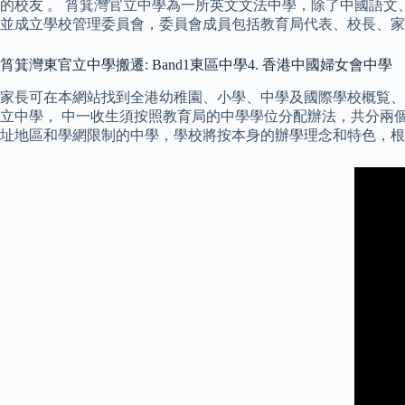
的校友 。 筲箕灣官立中學為一所英文文法中學，除了中國語文
並成立學校管理委員會，委員會成員包括教育局代表、校長、家長
筲箕灣東官立中學搬遷: Band1東區中學4. 香港中國婦女會中學
家長可在本網站找到全港幼稚園、小學、中學及國際學校概覧、
立中學， 中一收生須按照教育局的中學學位分配辦法，共分兩
址地區和學網限制的中學，學校將按本身的辦學理念和特色，根