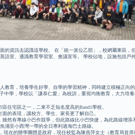
面的資訊去認識這學校。 在「統一派位乙部」，校網屬東區，但
英語室、通識教育學習室、會議室等。 學校佔地，設施包括戶外
人教育，培養學生好學、自學的學習精神，同時建立積極正向的
1女子中學，學校以「謙恭仁愛」為校訓，重視均衡教育，大力培
區住宅區之一，二來不乏知名度高的Band1學校。
方面的表現，讓校方、學生、家長更了解自己。
，雖然有專線小巴作競爭，但此路線比小巴快捷，為此路線增添
鰂魚涌至小西灣一帶的全日專利過海巴士路線。
仁」，現在的辦學團體是政府，現任校監為陳燕萍女士（教育局首