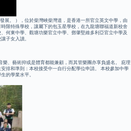
發展。 ），位於柴灣峽柴灣道，是香港一所官立英文中學，由
辦有時限特殊學校，讓屬下的包玉星學校，在九龍塘聯福道新校舍
校、何東中學、觀塘功樂官立中學、鄧肇堅維多利亞官立中學及
校讓子女入讀。
是音樂、藝術抑或是體育都能兼顧，而其管樂團亦享負盛名。 庇理
安排和準則：本校接受中一自行分配學位申請。 本校參加中學
學生的學業水平。