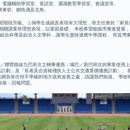
、電腦輔助學習室、英語室、通識教育學習室、會議室等。
、興東邨、鰂魚涌及北角。
習階段升級。 2.倘學生成績及表現有欠理想，班主任會於「家
於相關課業有理想表現，以鞏固基礎。 本校希望能循序漸進發展
綜合科學及綜合人文學科，讓學生盡快適應中學課程。 筲箕灣東
／聯營路線九巴班次之轉乘優惠；城巴／新巴班次的乘客使用上
貼計劃」及「長者及合資格殘疾人士公共交通票價優惠計劃」。 
這網頁有任何不準確的地方或有改善之處，請讓我們知道。 學校
表格：回報問題。