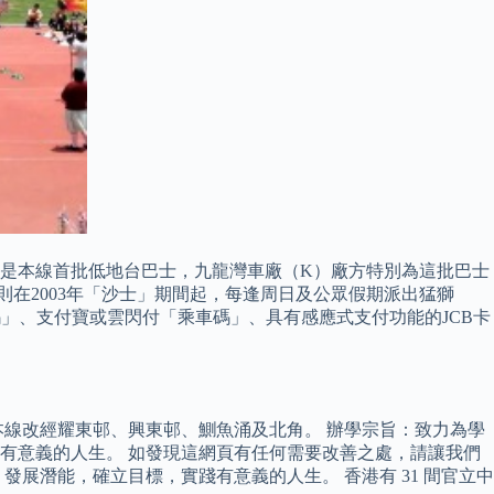
走，是本線首批低地台巴士，九龍灣車廠（K）廠方特別為這批巴士
城巴則在2003年「沙士」期間起，每逢周日及公眾假期派出猛獅
易乘碼」、支付寶或雲閃付「乘車碼」、具有感應式支付功能的JCB卡
下，本線改經耀東邨、興東邨、鰂魚涌及北角。 辦學宗旨：致力為學
有意義的人生。 如發現這網頁有任何需要改善之處，請讓我們
展潛能，確立目標，實踐有意義的人生。 香港有 31 間官立中