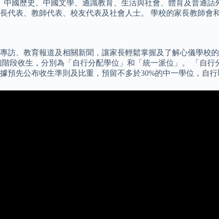
、中國歷史、中國文學、通識教育、生活與社會、體育及普通話外
代表、教師代表、校友代表及社會人士。 學校的家長教師會和校友
專訪、教育報道及相關新聞，讓家長輕鬆掌握及了解心儀學校的
個階段收生，分別為「自行分配學位」和「統一派位」。 「自行
據預先公布收生準則及比重，預留不多於30%的中一學位，自行