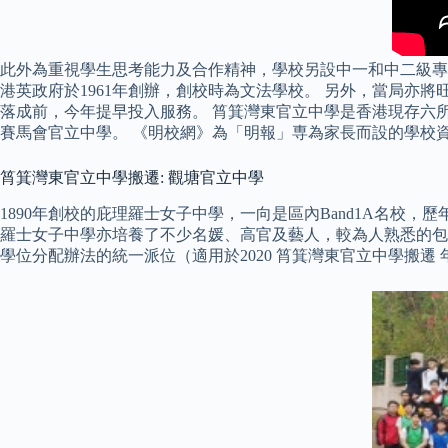
此外為重視學生思考能力及合作精神，學校另設中一和中二級專
港英政府於1961年創辦，創校時為文法學校。 另外，當局
落成前，今年提早投入服務。 筲箕灣東官立中學是香港現存六
賽馬會官立中學。 《明校網》為「明報」専為家長而設的學校
筲箕灣東官立中學搬遷: 觀塘官立中學
1890年創校的庇理羅士女子中學，一向是區內Band1A名校
羅士女子中學亦培養了不少名媛、高官及藝人，較為人熟悉的包
學位分配辦法的統一派位（適用於2020 筲箕灣東官立中學搬遷