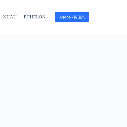
NHAU
ECHELON
Agoda 7折優惠