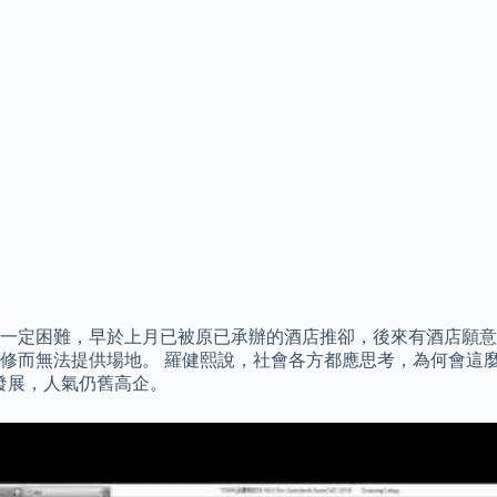
一定困難，早於上月已被原已承辦的酒店推卻，後來有酒店願意
修而無法提供場地。 羅健熙說，社會各方都應思考，為何會這
場發展，人氣仍舊高企。