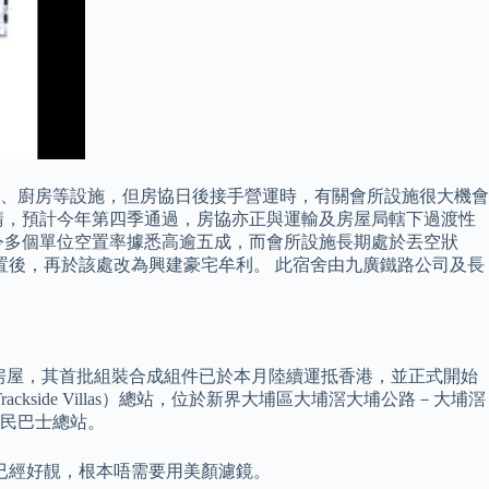
、廚房等設施，但房協日後接手營運時，有關會所設施很大機會
請，預計今年第四季通過，房協亦正與運輸及房屋局轄下過渡性
，令多個單位空置率據悉高逾五成，而會所設施長期處於丟空狀
置後，再於該處改為興建豪宅牟利。 此宿舍由九廣鐵路公司及長
售房屋，其首批組裝合成組件已於本月陸續運抵香港，並正式開始
ide Villas）總站，位於新界大埔區大埔滘大埔公路－大埔滘
居民巴士總站。
已經好靚，根本唔需要用美顏濾鏡。