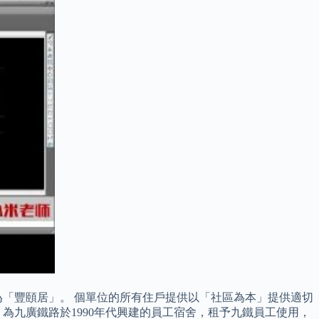
為「豐頤居」。 個單位的所有住戶提供以「社區為本」提供適切
為九廣鐵路於1990年代興建的員工宿舍，租予九鐵員工使用，