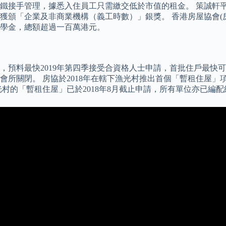
由港鐵接手管理，據悉入住員工只需繳交低於市值的租金。 策誠軒
並獲頒「企業及非商業機構（義工時數）」銀獎。 香港房屋協會(
學金，總額超過一百萬港元。
，預料最快2019年第四季接受合資格人士申請，首批住戶最快可
所關閉。 房協於2018年在轄下漁光村推出首個「暫租住屋」
村的「暫租住屋」已於2018年8月截止申請，所有單位亦已編