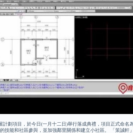
屋計劃項目，於今日(一月十二日)舉行落成典禮，項目正式命名
的技能和社區參與，並加強鄰里關係和建立小社區。 「策誠軒」