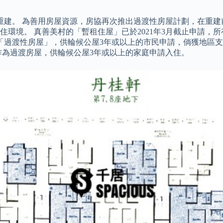
重建。 為善用房屋資源，房協再次推出過渡性房屋計劃，在重
環境。 真善美村的「暫租住屋」已於2021年3月截止申請，
運「過渡性房屋」，供輪候公屋3年或以上的市民申請，倘獲地區
位改作為過渡房屋，供輪候公屋3年或以上的家庭申請入住。