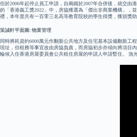
但於2006年起停止員工申請，自兩鐵於2007年合併後，就交
的「香港義工獎2022」中，房協獲選為「傑出非商業機構」，
禮，本年度共有一百零三名高等教育院校的學生得獎，獲頒獎助
策誠軒平面圖: 物業管理
同時將耗資約6000萬元作翻新公共地方及住宅基本設備翻新工程
現址，但租務等事宜改由房協負責，而房協初步亦傾向將項目內會
輪候入住香港房屋委員會公共租住房屋的申請人申請暫住。 漁光