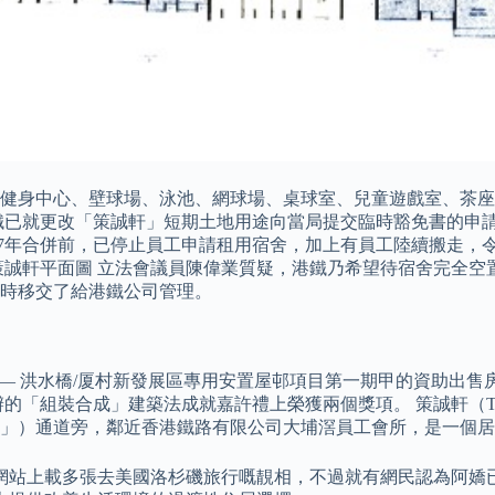
健身中心、壁球場、泳池、網球場、桌球室、兒童遊戲室、茶座
鐵已就更改「策誠軒」短期土地用途向當局提交臨時豁免書的申
007年合併前，已停止員工申請租用宿舍，加上有員工陸續搬走
策誠軒平面圖 立法會議員陳偉業質疑，港鐵乃希望待宿舍完全空
併時移交了給港鐵公司管理。
 — 洪水橋/厦村新發展區專用安置屋邨項目第一期甲的資助出
組裝合成」建築法成就嘉許禮上榮獲兩個獎項。 策誠軒（Tracks
宿舍」）通道旁，鄰近香港鐵路有限公司大埔滘員工會所，是一個
網站上載多張去美國洛杉磯旅行嘅靚相，不過就有網民認為阿嬌