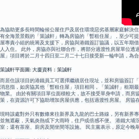
為協助更多長時間輪候公屋住戶及居住環境惡劣基層家庭解決住
有全海景景觀的「策誠軒」轉為房協的「暫租住屋」，至少可提供
屋專責小組的統籌及支援下，房協與港鐵簽訂協議，以五年期借用
人入住。 此外，房協亦與社聯合作，將部分過渡性房屋單位透
屋」項目將於二月十四日至二月二十七日接受新一輪申請，為合
策誠軒平面圖: 大廈資料：策誠軒
而居住該項目的港鐵員工可選擇繼續居住現址，並和房協簽訂「
消息指，如房協其他「暫租住屋」項目相同，「策誠軒」租期最
物業。 由於有關項目單位面積較大，故不接受單身申請，而房
策，在資源許可下協助增加房屋供應，包括過渡性房屋。 房協
現時該處對外只有數條來往新界及九龍的巴士路線，另有新界專
並無遮蔽，天氣炎熱或下大雨時，住戶或倍感不便。 港鐵大埔
室；還有茶座、廚房及閒坐間等設施。 民主黨表示，原定今晚