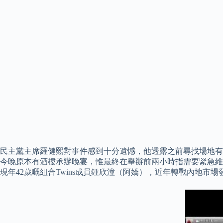
民主黨主席羅健熙對事件感到十分遺憾，他透露之前尋找場地有
今晚原本有酒樓承辦晚宴，惟最終在舉辦前兩小時指需要緊急維
現年42歲嘅組合Twins成員鍾欣潼（阿嬌），近年轉戰內地市