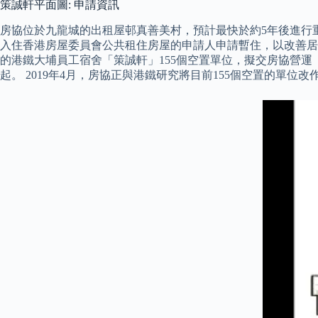
策誠軒平面圖: 申請資訊
房協位於九龍城的出租屋邨真善美村，預計最快於約5年後進行
入住香港房屋委員會公共租住房屋的申請人申請暫住，以改善居住
的港鐵大埔員工宿舍「策誠軒」155個空置單位，擬交房協營
起。 2019年4月，房協正與港鐵研究將目前155個空置的單