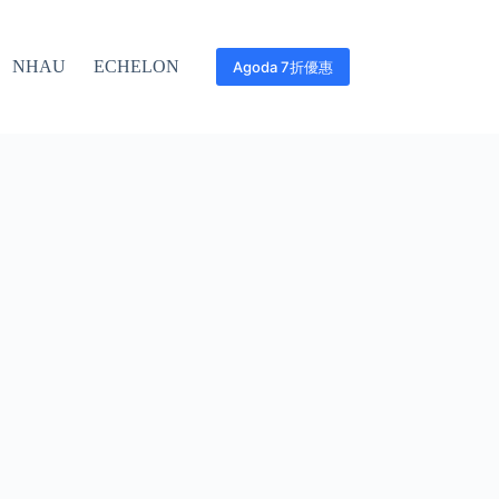
NHAU
ECHELON
Agoda 7折優惠