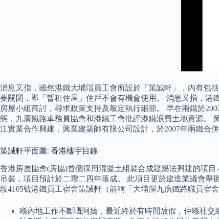
消息又指，雖然港鐵大埔滘員工會所設於「策誠軒」，內有包括
要關閉，即「暫租住屋」住戶不會有機會使用。 消息又指，港
房屋小組商討，尋求政策支持及敲定執行細節。 早在兩鐵於2
態，九廣鐵路車務員協會和港鐵工會批評港鐵浪費土地資源。 
江實業合作興建，興業建築師有限公司設計，於2007年兩鐵合
策誠軒平面圖: 香港樓宇目錄
香港房屋協會(房協)首個採用混凝土組裝合成建築法興建的項目
吊裝，項目預計於二零二四年落成。 此項目更於建造業議會舉辦的「
段4105號港鐵員工宿舍策誠軒（前稱「大埔滘九廣鐵路職員
喺內地工作不斷嘅阿嬌，最近終於有時間放假，仲喺社交