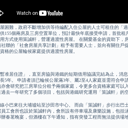
屋困難，政府不斷增加供等待編配入住公屋的人士可租住的「過
155個兩房及三房空置單位，預計最快年底接受申請，首批租戶
方式使用策誠軒，營運過渡性房屋。 在關愛基金的資助下，房協
過社聯的「社會房屋共享計劃」租予有需要人士，並向有關住戶提
資格的公屋輪候家庭提供過渡性房屋。
暫准居住證」，直至房協與港鐵的短期借用協議完結為止，消息
長5年。 申請者須已輪候公屋滿3年、屬2至4人家庭並需符合
協亦會研究把三房單位分租予兩個家庭，令更多合資格家庭可以入
在過去一年研究了多個項目，包括與港鐵研究運用「策誠軒」的
線小巴來往大埔墟站至沙田市中心。 而由「策誠軒」步行出巴士
滘員工會所也設於策誠軒內，會所設有停車場及康樂設施，包括
舉辦春茗晚宴，但酒樓在下午通知，指有突發工程而無法提供場