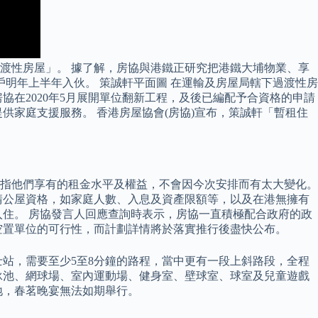
渡性房屋」。 據了解，房協與港鐵正研究把港鐵大埔物業、享
明年上半年入伙。 策誠軒平面圖 在運輸及房屋局轄下過渡性房
在2020年5月展開單位翻新工程，及後已編配予合資格的申請
供家庭支援服務。 香港房屋協會(房協)宣布，策誠軒「暫租住
指他們享有的租金水平及權益，不會因今次安排而有太大變化。
申請公屋資格，如家庭人數、入息及資產限額等，以及在港無擁有
住。 房協發言人回應查詢時表示，房協一直積極配合政府的政
空置單位的可行性，而計劃詳情將於落實推行後盡快公布。
站，需要至少5至8分鐘的路程，當中更有一段上斜路段，全程
泳池、網球場、室內運動場、健身室、壁球室、球室及兒童遊戲
地，春茗晚宴無法如期舉行。