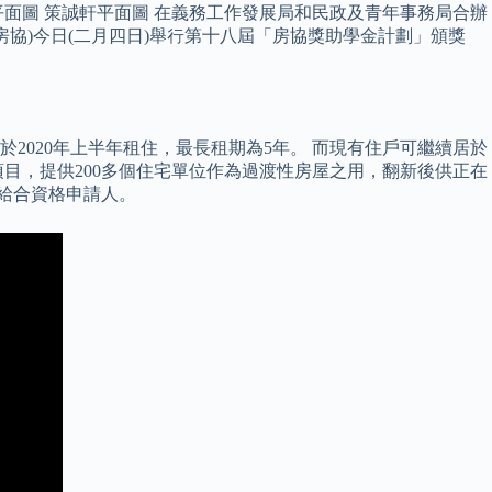
平面圖 策誠軒平面圖 在義務工作發展局和民政及青年事務局合辦
房協)今日(二月四日)舉行第十八屆「房協獎助學金計劃」頒獎
於2020年上半年租住，最長租期為5年。 而現有住戶可繼續居於
項目，提供200多個住宅單位作為過渡性房屋之用，翻新後供正在
配給合資格申請人。