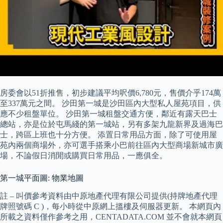
房委會以51折推售，初步建議平均呎價6,780元，售價介乎174萬
至337萬元之間。 沙田第一城是沙田區內大型私人屋苑項目，供
應不少租盤單位。 沙田第一城租盤交通方便，鄰近有露天巴士
總站，亦是位於屯馬綫的第一城站，另有多架九龍新界及過海巴
士，跨區上班也十分方便。 添置日常用品方面，除了可使用屋
苑內兩個商場外，亦可選手搭乘小巴前往區內大型商場新城市廣
場，不論假日消閒或購買日常用品，一應俱全。
第一城平面圖: 物業地圖
註 – 叫價參考資料由中原地產代理有限公司提供(持牌地產代理
牌照號碼 C )，每小時從中原網上搵樓及伺服器更新。 本網頁內
所載之資料僅作參考之用，CENTADATA.COM 並不會就本網頁