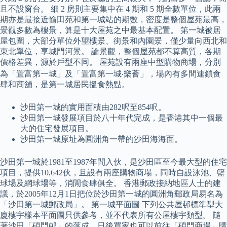
且不設窗台。 細 2 房則主要集中在 4 期和 5 期全數單位，此兩
期亦是最接近愉田苑和第一城站的期數，密度是整個屋苑最高，
景觀多數為樓景，算是十大屋苑之中最基本配置。 第一城被居
屋包圍，大部分單位外望樓景、街景和內園景，僅少量向西北和
東北單位，享城門河景。 論景觀，整個屋苑都不算高質，各期
價格差異，源於戶型不同。 屋苑設有兩座中型購物商場，分別
為「置富第一城」及「置富第一城‧樂薈」，場內有多間連鎖食
肆和商舖，是第一城居民搵食熱點。
沙田第一城的實用面積由282呎至854呎。
沙田第一城發展項目於八十年代完成，是香港其中一個最
大的住宅發展項目。
沙田第一城原址為圓洲角一帶的沙田海海面。
沙田第一城於1981至1987年間入伙，是沙田區至今最大型的住宅
項目，提供10,642伙，且設有兩座購物商場，同時自設泳池、籃
球場及網球場等，消閒食肆俱全。 香港郵政接納地區人士的建
議，於2005年12月1日把位於沙田第一城的圓洲角郵政局易名為
「沙田第一城郵政局」。 第一城平面圖 下列公共屋邨標準型大
廈樓宇樣本平面圖只供參考，並不代表所有公屋樓宇類型。 隨
著沙田「碩門邨」的落成，日後買家也可以前往「碩門商場」購