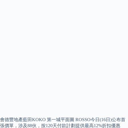
會德豐地產藍田KOKO 第一城平面圖 ROSSO今日(16日)公布首
張價單，涉及88伙，按120天付款計劃提供最高12%折扣優惠