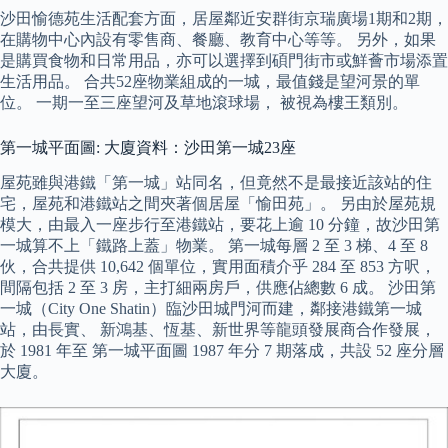
沙田愉德苑生活配套方面，居屋鄰近安群街京瑞廣場1期和2期，
在購物中心內設有零售商、餐廳、教育中心等等。 另外，如果
是購買食物和日常用品，亦可以選擇到碩門街市或鮮薈市場添置
生活用品。 合共52座物業組成的一城，最值錢是望河景的單
位。 一期一至三座望河及草地滾球場， 被視為樓王類別。
第一城平面圖: 大廈資料：沙田第一城23座
屋苑雖與港鐵「第一城」站同名，但竟然不是最接近該站的住
宅，屋苑和港鐵站之間夾著個居屋「愉田苑」。 另由於屋苑規
模大，由最入一座步行至港鐵站，要花上逾 10 分鐘，故沙田第
一城算不上「鐵路上蓋」物業。 第一城每層 2 至 3 梯、4 至 8
伙，合共提供 10,642 個單位，實用面積介乎 284 至 853 方呎，
間隔包括 2 至 3 房，主打細兩房戶，供應佔總數 6 成。 沙田第
一城（City One Shatin）臨沙田城門河而建，鄰接港鐵第一城
站，由長實、 新鴻基、恆基、新世界等龍頭發展商合作發展，
於 1981 年至 第一城平面圖 1987 年分 7 期落成，共設 52 座分層
大廈。