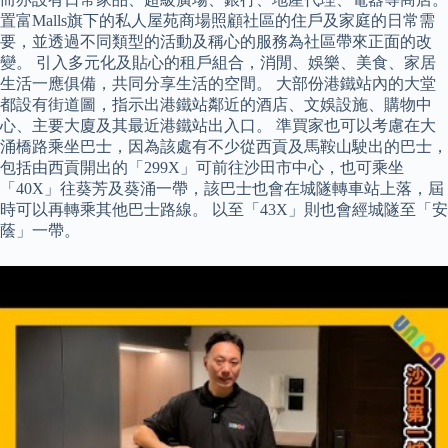
置富Malls旗下的私人屋苑商場照顧社區的住戶及家庭的日常需
要，並透過不同類型的活動及稱心的服務為社區帶來正面的改
變。 引入多元化及貼心的租戶組合，消閒、娛樂、美食、家居
生活一應俱備，共同分享生活的空間。 大部份港鐵站內的大堂
都設有街道圖，指示出港鐵站鄰近的酒店、文娛設施、購物中
心、主要大廈及其最近港鐵站出入口。 準買家也可以考慮在大
涌橋路乘坐巴士，因為該處有不少從西貢及馬鞍山駛出的巴士，
包括由西貢開出的「299X」可前往沙田市中心，也可乘坐
「40X」往葵芳及葵涌一帶，該巴士也會在城隧轉車站上落，屆
時可以再轉乘其他巴士路線。 以至「43X」則也會經城隧至「安
蔭」一帶。