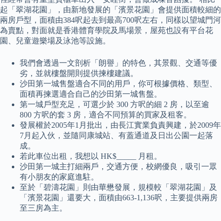
起「翠湖花園」，由新地發展的「濱景花園」會提供面積較細的
兩房戶型，面積由384呎起去到最高700呎左右，同樣以望城門河
為賣點，對面就是香港體育學院及馬場景，屋苑也設有平台花
園、兒童遊樂場及泳池等設施。
我們會透過一文剖析「朗譽」的特色，其景觀、交通等優
劣，並就樓盤開則提供揀樓建議。
沙田第一城售盤適合不同的用戶，你可根據價格、類型、
面積再揀選適合自己的沙田第一城售盤。
第一城戶型充足，可選少於 300 方呎的細 2 房，以至逾
800 方呎的套 3 房，適合不同預算的買家及租客。
發展權於2005年1月批出，由長江實業負責興建，於2009年
7月起入伙，並隨同康城站、有蓋通道及日出公園一起落
成。
若此車位出租，我想以 HK$_____ 月租。
沙田第一城主打細兩戶，交通方便，校網優良，吸引一眾
有小朋友的家庭進駐。
至於「碧濤花園」則由華懋發展，規模較「翠湖花園」及
「濱景花園」還要大，面積由663-1,136呎，主要提供兩房
至三房為主。