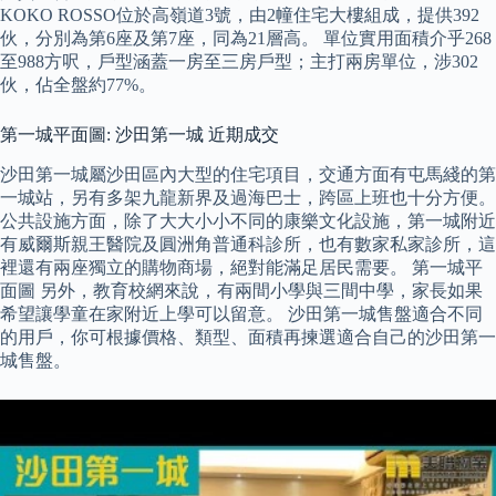
KOKO ROSSO位於高嶺道3號，由2幢住宅大樓組成，提供392
伙，分別為第6座及第7座，同為21層高。 單位實用面積介乎268
至988方呎，戶型涵蓋一房至三房戶型；主打兩房單位，涉302
伙，佔全盤約77%。
第一城平面圖: 沙田第一城 近期成交
沙田第一城屬沙田區內大型的住宅項目，交通方面有屯馬綫的第
一城站，另有多架九龍新界及過海巴士，跨區上班也十分方便。
公共設施方面，除了大大小小不同的康樂文化設施，第一城附近
有威爾斯親王醫院及圓洲角普通科診所，也有數家私家診所，這
裡還有兩座獨立的購物商場，絕對能滿足居民需要。 第一城平
面圖 另外，教育校網來說，有兩間小學與三間中學，家長如果
希望讓學童在家附近上學可以留意。 沙田第一城售盤適合不同
的用戶，你可根據價格、類型、面積再揀選適合自己的沙田第一
城售盤。