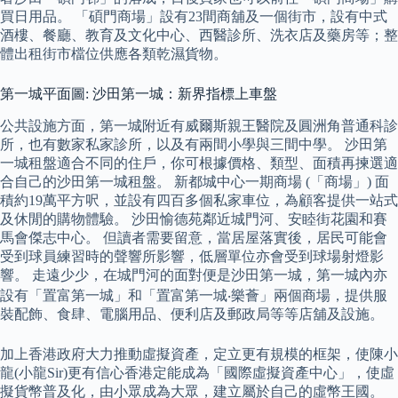
買日用品。 「碩門商場」設有23間商舖及一個街市，設有中式
酒樓、餐廳、教育及文化中心、西醫診所、洗衣店及藥房等；整
體出租街市檔位供應各類乾濕貨物。
第一城平面圖: 沙田第一城：新界指標上車盤
公共設施方面，第一城附近有威爾斯親王醫院及圓洲角普通科診
所，也有數家私家診所，以及有兩間小學與三間中學。 沙田第
一城租盤適合不同的住戶，你可根據價格、類型、面積再揀選適
合自己的沙田第一城租盤。 新都城中心一期商場 (「商場」) 面
積約19萬平方呎，並設有四百多個私家車位，為顧客提供一站式
及休閒的購物體驗。 沙田愉德苑鄰近城門河、安睦街花園和賽
馬會傑志中心。 但讀者需要留意，當居屋落實後，居民可能會
受到球員練習時的聲響所影響，低層單位亦會受到球場射燈影
響。 走遠少少，在城門河的面對便是沙田第一城，第一城內亦
設有「置富第一城」和「置富第一城‧樂薈」兩個商場，提供服
裝配飾、食肆、電腦用品、便利店及郵政局等等店舖及設施。
加上香港政府大力推動虛擬資產，定立更有規模的框架，使陳小
龍(小龍Sir)更有信心香港定能成為「國際虛擬資產中心」，使虛
擬貨幣普及化，由小眾成為大眾，建立屬於自己的虛幣王國。