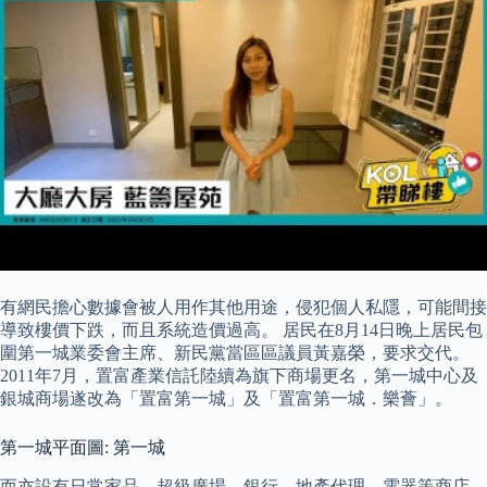
有網民擔心數據會被人用作其他用途，侵犯個人私隱，可能間接
導致樓價下跌，而且系統造價過高。 居民在8月14日晚上居民包
圍第一城業委會主席、新民黨當區區議員黃嘉榮，要求交代。
2011年7月，置富產業信託陸續為旗下商場更名，第一城中心及
銀城商場遂改為「置富第一城」及「置富第一城．樂薈」。
第一城平面圖: 第一城
而亦設有日常家品、超級廣場、銀行、地產代理、電器等商店。