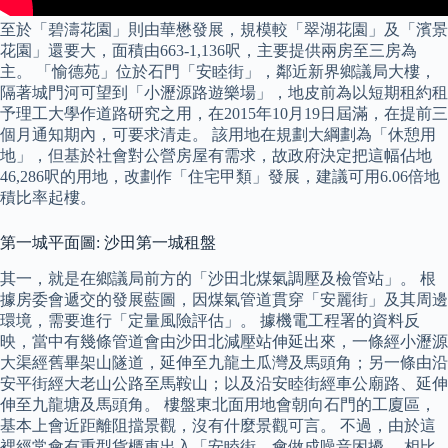
至於「碧濤花園」則由華懋發展，規模較「翠湖花園」及「濱景
花園」還要大，面積由663-1,136呎，主要提供兩房至三房為
主。 「愉德苑」位於石門「安睦街」，鄰近新界鄉議局大樓，
隔著城門河可望到「小瀝源路遊樂場」，地皮前為以短期租約租
予理工大學作道路研究之用，在2015年10月19日屆滿，在提前三
個月通知期內，可要求清走。 該用地在規劃大綱劃為「休憩用
地」，但基於社會對公營房屋有需求，故政府決定把這幅佔地
46,286呎的用地，改劃作「住宅甲類」發展，建議可用6.06倍地
積比率起樓。
第一城平面圖: 沙田第一城租盤
其一，就是在鄉議局前方的「沙田北煤氣調壓及檢管站」。 根
據房委會遞交的發展藍圖，因煤氣管道貫穿「安麗街」及其周邊
環境，需要進行「定量風險評估」。 據機電工程署的資料反
映，當中有幾條管道會由沙田北減壓站伸延出來，一條經小瀝源
大渠經舊畢架山隧道，延伸至九龍土瓜灣及馬頭角；另一條由沿
安平街經大老山公路至馬鞍山；以及沿安睦街經車公廟路、延伸
伸至九龍塘及馬頭角。 樓盤東北面用地會朝向石門的工廈區，
基本上會近距離阻擋景觀，沒有什麼景觀可言。 不過，由於這
裡經常會有重型貨櫃車出入「安睦街，會做成噪音困擾。 相比