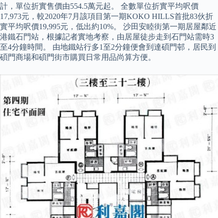
計，單位折實售價由554.5萬元起。 全數單位折實平均呎價
17,973元，較2020年7月該項目第一期KOKO HILLS首批83伙折
實平均呎價19,995元，低出約10%。 沙田安睦街第一期居屋鄰近
港鐵石門站，根據記者實地考察，由居屋徒步走到石門站需時3
至4分鐘時間。 由地鐵站行多1至2分鐘便會到達碩門邨，居民到
碩門商場和碩門街市購買日常用品尚算方便。