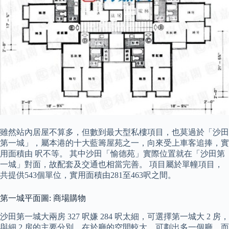
雖然站內居屋不算多，但數到最大型私樓項目，也莫過於「沙田
第一城」，屬本港的十大藍籌屋苑之一，向來受上車客追捧，實
用面積由 呎不等。 其中沙田「愉德苑」實際位置就在「沙田第
一城」對面，故配套及交通也相當完善。 項目屬於單幢項目，
共提供543個單位，實用面積由281至463呎之間。
第一城平面圖: 商場購物
沙田第一城大兩房 327 呎嫌 284 呎太細，可選擇第一城大 2 房，
與細 2 房的主要分別，在於廳的空間較大，可劃出多一個廳，而