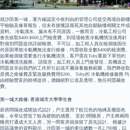
就沙田第一城，署方確認至今收到由的管理公司提交商場自願樓
宇檢驗及修葺報告，但未有接獲該屋苑其他自願驗樓相關文件或
資料。 冷氣滴水、漏水有不同原因，一般而言，冷氣工程公司
會先收取$400-$600上門檢查費，到現場檢查冷氣機情況後再針
對個別問題提供詳細報價。 不可以，如工程人員在檢測後因任
何原因導致冷氣機無法進行維修，均需收取全數$400的檢測費。
如果檢測後需要進行冷氣機清洗，客戶需在Toby重新下單預約
冷氣機清洗服務。 請留意，如工程人員上門後發現，其機器之
問題並非由我們的工作所引起或不屬保養服務範圍，我們將收取
原價之維修費及緊急服務費用$200。 Toby的 冷氣機維修服務 均
由經驗豐富的師傅提供，價錢絕對公道及透明，無任何隱藏收
費。
第一城大維修: 香港城市大學學生會
廚房間隔改成開放式設計，戶主選用了較沉色的地磚及櫃面色
板，令單位營造了較為硬朗的感覺。 至於3間睡房，戶主將兩間
睡房打通成大主人房，另一間客房就保留了原先設計。 根據沙
田區議會的資料顯示，沙田第一城的車位總數一共2,790個，以