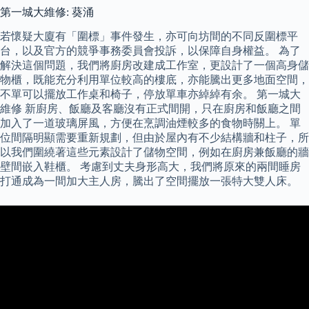
第一城大維修: 葵涌
若懷疑大廈有「圍標」事件發生，亦可向坊間的不同反圍標平
台，以及官方的競爭事務委員會投訴，以保障自身權益。 為了
解決這個問題，我們將廚房改建成工作室，更設計了一個高身儲
物櫃，既能充分利用單位較高的樓底，亦能騰出更多地面空間，
不單可以擺放工作桌和椅子，停放單車亦綽綽有余。 第一城大
維修 新廚房、飯廳及客廳沒有正式間開，只在廚房和飯廳之間
加入了一道玻璃屏風，方便在烹調油煙較多的食物時關上。 單
位間隔明顯需要重新規劃，但由於屋內有不少結構牆和柱子，所
以我們圍繞著這些元素設計了儲物空間，例如在廚房兼飯廳的牆
壁間嵌入鞋櫃。 考慮到丈夫身形高大，我們將原來的兩間睡房
打通成為一間加大主人房，騰出了空間擺放一張特大雙人床。