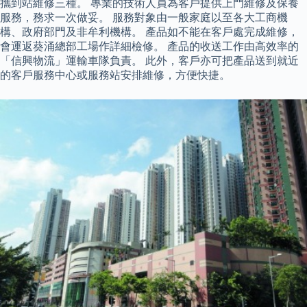
攜到站維修三種。 專業的技術人員為客戶提供上門維修及保養
服務，務求一次做妥。 服務對象由一般家庭以至各大工商機
構、政府部門及非牟利機構。 產品如不能在客戶處完成維修，
會運返葵涌總部工場作詳細檢修。 產品的收送工作由高效率的
「信興物流」運輸車隊負責。 此外，客戶亦可把產品送到就近
的客戶服務中心或服務站安排維修，方便快捷。