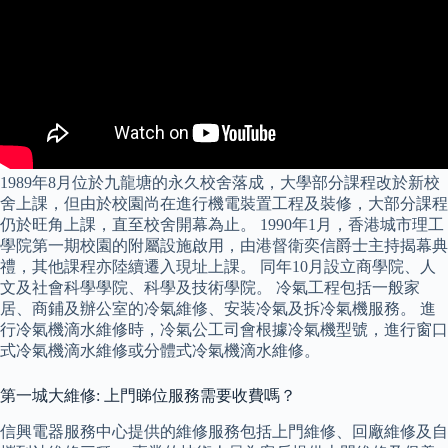
1989年8月位於九龍塘的永久校舍落成，大學部分課程改於新校
舍上課，但由於校園尚在進行機電裝置工程及裝修，大部分課程
仍於旺角上課，直至校舍開幕為止。 1990年1月，香港城市理工
學院第一期校園的附屬設施啟用，由港督衛奕信爵士主持揭幕典
禮，其他課程亦陸續遷入現址上課。 同年10月設立商學院、人
文及社會科學學院、科學及技術學院。 冷氣工程包括一般家
居、商鋪及辦公室的冷氣維修、安装冷氣及拆冷氣機服務。 進
行冷氣機滴水維修時，冷氣公工司會根據冷氣機型號，進行窗口
式冷氣機滴水維修或分體式冷氣機滴水維修。
第一城大維修: 上門睇位服務需要收費嗎？
信興電器服務中心提供的維修服務包括上門維修、回廠維修及自