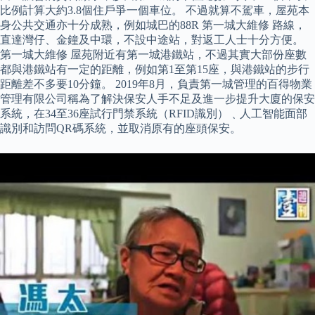
比例計算大約3.8個住戶爭一個車位。 不過就算不駕車，屋苑本
身公共交通亦十分成熟，例如城巴的88R 第一城大維修 路線，
直達灣仔、金鐘及中環，不設中途站，對返工人士十分方便。
第一城大維修 屋苑附近有第一城港鐵站，不過其實大部份座數
都與港鐵站有一定的距離，例如第1至第15座，與港鐵站的步行
距離差不多要10分鐘。 2019年8月，負責第一城管理的百得物業
管理有限公司稱為了解決保安人手不足及進一步提升大廈的保安
系統，在34至36座試行門禁系統（RFID識別）﹑人工智能面部
識別和訪問QR碼系統，並取消原有的座頭保安。