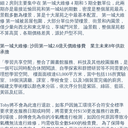
細 2 房則主要集中在 第一城大維修 4 期和 5 期全數單位，此兩
期亦是最接近愉田苑和第一城站的期數，密度是整個屋苑最高，
景觀多數為樓景，算是十大屋苑之中最基本配置。 第一城大維
修 第一城被居屋包圍，大部分單位外望樓景、街景和內園景，
僅少量向西北和東北單位，享城門河景。 論景觀，整個屋苑都
不算高質，各期價格差異，源於戶型不同。
第一城大維修: 沙田第一城2.6億天價維修費 業主未來8年供款
承擔
「學習共享空間」整合了圖書館服務、科技及其他校園服務，是
一個可以同時配合休閒閱讀、自學探索和群體研習等不同需要的
理想學習空間。 樓面面積達63,000平方米，當中包括116所實驗
室、18個演講廳、課室，學校食堂，以及3個裝置完備的廚房。
楊建文學術樓以顏色來分區，依次序分別是紫區、綠區、藍區、
黃區及紅區。
Toby將不會為此進行退款，如客戶因施工環境不合符安全標準
要求更改服務日期或時間，將需要支付$150更改服務行政費。
到場後，師傳會先為你的冷氣機進行檢測，如因任何原因導致冷
氣機無法進行維修，均需收取全數$400的檢查費。 為了保障每