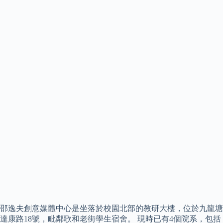
邵逸夫創意媒體中心是坐落於校園北部的教研大樓，位於九龍塘
達康路18號，毗鄰歌和老街學生宿舍。 現時已有4個院系，包括