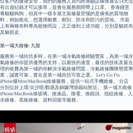
位客戶的健康安全，我們的服務人員均經過驗証確保過去14天沒
有出遊紀錄才可以接單，並會在服務期間帶上口罩。 香港鍾意
養貓貓狗狗，但其中一樣令屋主裝修最苦惱的是傢俬的質地物
料，例如梳化，想選擇耐磨、耐刮、防水和防污的質地。 市面
上有兩種布料專為寵物而設，正正做到上述功能，分別是貓抓布
及貓抓皮。
第一城大維修: 九龍
服務第一城街坊多時，在第一城冷氣維修經驗豐富，為第一城冷
氣維修的你提供優秀的支持，以最快的速度，最佳的技術及最合
理的收費為第一城的你解決冷氣維修問題，冷氣維修團隊態度專
業，誠實可靠，實在是第一城街坊可靠之選。 Let’s Go Fix
iPhone爆Mon/MacBook維修服務，提供一站式手機維修。 分店
分別位於上環/尖沙咀/觀塘及銅鑼灣港鐵站附近。 第一城大維修
iPhone/MacBook換玻璃、換液晶、換電、換鏡頭、指紋維修、入
水維修、底板維修、資料回復等服務。