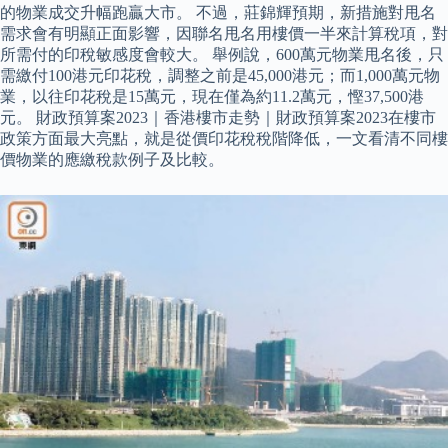
的物業成交升幅跑贏大市。 不過，莊錦輝預期，新措施對甩名
需求會有明顯正面影響，因聯名甩名用樓價一半來計算稅項，對
所需付的印稅敏感度會較大。 舉例說，600萬元物業甩名後，只
需繳付100港元印花稅，調整之前是45,000港元；而1,000萬元物
業，以往印花稅是15萬元，現在僅為約11.2萬元，慳37,500港
元。 財政預算案2023｜香港樓市走勢｜財政預算案2023在樓市
政策方面最大亮點，就是從價印花稅稅階降低，一文看清不同樓
價物業的應繳稅款例子及比較。