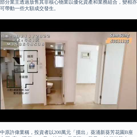
部分業主透過放售其非核心物業以優化資產和業務組合，變相亦
可帶動一些大額成交發生。
中原許偉業稱，投資者以200萬元「摸出」葵涌新葵芳花園B座