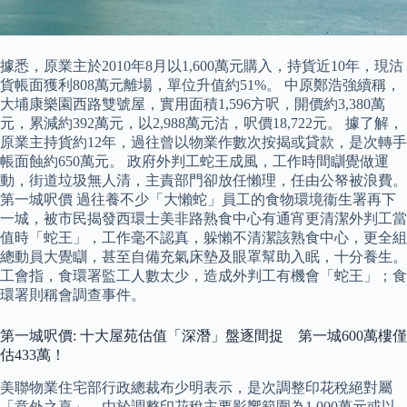
據悉，原業主於2010年8月以1,600萬元購入，持貨近10年，現沽
貨帳面獲利808萬元離場，單位升值約51%。 中原鄭浩強續稱，
大埔康樂園西路雙號屋，實用面積1,596方呎，開價約3,380萬
元，累減約392萬元，以2,988萬元沽，呎價18,722元。 據了解，
原業主持貨約12年，過往曾以物業作數次按揭或貸款，是次轉手
帳面蝕約650萬元。 政府外判工蛇王成風，工作時間瞓覺做運
動，街道垃圾無人清，主責部門卻放任懶理，任由公帑被浪費。
第一城呎價 過往養不少「大懶蛇」員工的食物環境衞生署再下
一城，被市民揭發西環士美非路熟食中心有通宵更清潔外判工當
值時「蛇王」，工作毫不認真，躲懶不清潔該熟食中心，更全組
總動員大覺瞓，甚至自備充氣床墊及眼罩幫助入眠，十分養生。
工會指，食環署監工人數太少，造成外判工有機會「蛇王」；食
環署則稱會調查事件。
第一城呎價: 十大屋苑估值「深潛」盤逐間捉 第一城600萬樓僅
估433萬！
美聯物業住宅部行政總裁布少明表示，是次調整印花稅絕對屬
「意外之喜」，由於調整印花稅主要影響範圍為1,000萬元或以