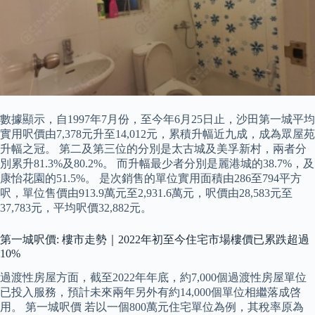
數據顯示，自1997年7月份，至今年6月25日止，沙田第一城平均
實用呎價由7,378元升至14,012元，累積升幅近九成，成為眾屋苑
升幅之冠。 第二及第三位的分別是太古城及美孚新村，兩者分
別累升81.3%及80.2%。 而升幅最少者分別是麗港城的38.7%，及
康怡花園的51.5%。 是次銷售的單位實用面積由286至794平方
呎，單位售價由913.9萬元至2,931.6萬元，呎價由28,583元至
37,783元，平均呎價32,882元。
第一城呎價: 樓市走勢｜2022年初至今住宅市場樓價已累跌超過
10%
過渡性房屋方面，截至2022年年底，約7,000個過渡性房屋單位
已投入服務，預計未來兩年另外有約14,000個單位相繼落成啓
用。 第一城呎價 若以一個800萬元住宅單位為例，其稅率原為