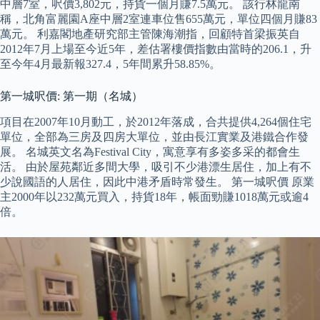
中層7室，呎價3,802元，持貨一個月賺7.5萬元。 該行林龍南
稱，北角富麗園A座中層2室連車位售655萬元，單位四個月賺83
萬元。 利嘉閣地產研究部主管陳海潮指，回顧特首梁振英自
2012年7月上場至今近5年，差估署樓價指數由當時的206.1，升
至今年4月最新報327.4，5年間累升58.85%。
第一城呎價: 第一期（名城）
項目在2007年10月動工，於2012年落成，合共提供4,264個住宅
單位，全部為三房及四房大單位，並由長江實業及港鐵合作發
展。 名城英文名為Festival City，寓意享有多姿多采的都會生
活。 由於屋苑鄰近多間大學，吸引不少港漂生居住，加上有不
少說國語的人居住，因此中港矛盾時常發生。 第一城呎價 原業
主2000年以232萬元買入，持貨18年，帳面勁賺1018萬元或逾4
倍。