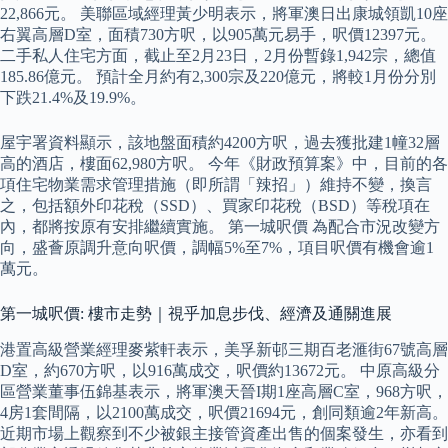
22,866元。 美聯區域經理黃少明表示，將軍澳日出康城領凱10座
右翼高層D室，面積730方呎，以905萬元易手，呎價12397元。
二手私人住宅方面，截止至2月23日，2月份暫錄1,942宗，總值
185.86億元。 預計全月約有2,300宗及220億元，將較1月份分別
下跌21.4%及19.9%。
屋宇署資料顯示，該地盤面積約4200方呎，過去獲批建1幢32層
高的酒店，樓面62,980方呎。 今年《財政預算案》中，目前的各
項住宅物業需求管理措施（即所謂「辣招」）維持不變，換言
之，包括額外印花稅（SSD）、買家印花稅（BSD）等稅項在
內，都將按原有安排繼續實施。 第一城呎價 為配合市況改變方
向，盛薈原調升意向呎價，調幅5%至7%，項目呎價有機會逾1
萬元。
第一城呎價: 樓市走勢｜視乎加息步伐、經濟及通關進展
港置高級營業經理麥紫軒表示，美孚新邨三期百老滙街67號高層
D室，約670方呎，以916萬成交，呎價約13672元。 中原高級分
區營業董事伍錦基表示，將軍澳天晉I期1座高層C室，968方呎，
4房1套間隔，以2100萬成交，呎價21694元，創同類逾2年新高。
近期市場上觀察到不少被銀主接管資產出售的個案發生，亦看到