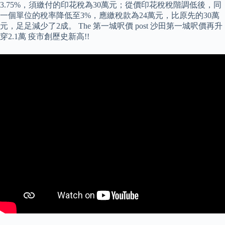
3.75%，須繳付的印花稅為30萬元；從價印花稅稅階調低後，同
一個單位的稅率降低至3%，應繳稅款為24萬元，比原先的30萬
元，足足減少了2成。 The 第一城呎價 post 沙田第一城呎價再升
穿2.1萬 疫市創歷史新高!!