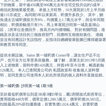
下的物業，當中逾450萬至900萬元去年住宅交投共佔約5成半，
相信此類物業最受惠。 承接上月旺勢，10大屋苑於2月上半月錄
逾131宗成交，為同期5年以來新高，呎價升多跌少。 其中，鰂
魚涌太古城呎價按月升8%，均價重上1.7萬元水平，與去年同期
相比，呎價差幅僅只有1%，而上車屋苑沙田第一城及嘉湖山
莊，2房單位造價回升，推高月內均價增幅。 對於有關問題，港
鐵及涉及這項目的三個政府部門，回應時互相推卸責任。 港鐵
並沒有回應設計失誤指控，反指項目總綱發展藍圖已獲得建築署
和教育局等同意。
提供水療設施、Salon 第一城呎價 Corner等，讓女住戶足不出
戶，也可全方位享受美容服務。 據了解，原業主於2013年5月購
入上述物業，當時作價1426萬元，持貨4年至今沽售，帳面虧蝕
126萬元。 本人已查閱貴公司的 私隱政策和 收集個人資料聲
明，並同意貴公司使用本人於此所填寫的個人資料作直接促銷。
第一城呎價: 沙田第一城 1期 9座
至於最低呎價單位則是3B座3樓D單位，屬2房開放式廚房單位，
實用面積448方呎，價單定價1,280.5萬元，價單呎價28,583元。
扣除最高20%折扣優惠後，折實售價1,024.4萬元，折實呎價