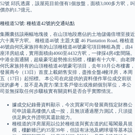
52號 邱氏透露，該屋苑目前僅有1個放盤，面積3,000多方呎，叫
價亦約1.7億元。
種植道52號: 種植道42號的交通站點
集團囊括該兩幅地塊後，在山頂地段應佔的土地儲備倍增至接近
六十萬平方呎。 種植道46號 主題大廈 46 Plantation Road, 種植道
46號由何氏家族持有的山頂種植道46號豪宅項目轉租為賣，由4
座洋房組成，實用面積由4060至4432方呎，一律採4房4套間隔。
中港全面通關，超級豪宅趁勢推出招標，樓齡有十六年、由老牌
何氏家族持有的山頂種植道46號豪宅項目，去年10月公布樓書，
發展商今（13日）首度上載銷售安排，盡推全盤4幢洋房，本周
五（17日）起招標。 本公司在此提供的資料僅作單位成交前狀
況的參考，並不是為賣方/業主客戶發出或推銷個別單位，本公
司並無採取任何步驟核實有關資料是否合乎實際情況。
據成交紀錄冊資料顯示，今次買家可向發展商指定財務公
司申請最高樓價八成一按，且無須通過壓力測試，只須提
供足夠文件證明其還款能力。
種植道的洋房屋苑以位於種植道與賓吉道的紅莓閣最具規
模，樓齡雖已約35至39年，但設有泳池及網球場等基本設