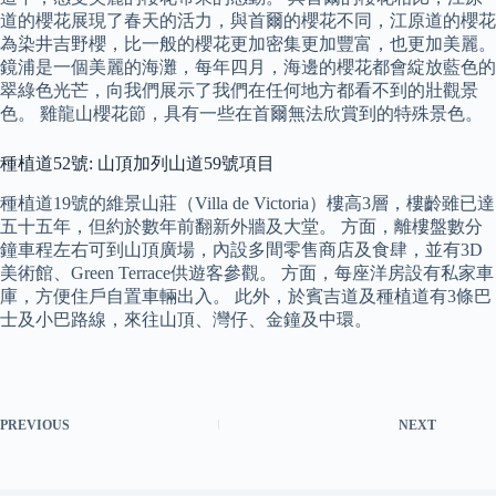
道的櫻花展現了春天的活力，與首爾的櫻花不同，江原道的櫻花
為染井吉野櫻，比一般的櫻花更加密集更加豐富，也更加美麗。
鏡浦是一個美麗的海灘，每年四月，海邊的櫻花都會綻放藍色的
翠綠色光芒，向我們展示了我們在任何地方都看不到的壯觀景
色。 雞龍山櫻花節，具有一些在首爾無法欣賞到的特殊景色。
種植道52號: 山頂加列山道59號項目
種植道19號的維景山莊（Villa de Victoria）樓高3層，樓齡雖已達
五十五年，但約於數年前翻新外牆及大堂。 方面，離樓盤數分
鐘車程左右可到山頂廣場，內設多間零售商店及食肆，並有3D
美術館、Green Terrace供遊客參觀。 方面，每座洋房設有私家車
庫，方便住戶自置車輛出入。 此外，於賓吉道及種植道有3條巴
士及小巴路線，來往山頂、灣仔、金鐘及中環。
PREVIOUS
NEXT