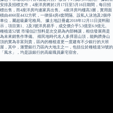
安排及招標文件，4座洋房將於2月17日至5月16日期間，每日招
標出售，而4座洋房均連家具出售。 4座洋房均樓高3層，實用面
積由4060至4432方呎，一律採4房4套間隔、設私人泳池及2個停
車位，屬超級豪宅格局。 據土地註冊處2018年12月11日資料顯
示，項目第1、2及3號洋房易手，成交價介乎5.3億至6.9億元。
種植道52號 市場估計預料是次交易為內部轉讓，相信發展商是
為未來銷售作準備。 殖民地時代名人多擇居山頂，能夠躋身山
頂的實為非富則貴，區內的種植道更一度建有不少銀行的大班
屋，其中，滙豐銀行乃區內大地主之一，包括位於種植道50號的
「風水」，均是該銀行的高級職員豪宅宿舍。