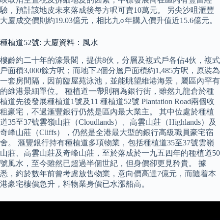
驗，預計該地皮未來落成後每方呎可賣10萬元。 另尖沙咀滙豐
大廈成交價則約19.03億元，相比九○年購入價升值近15.6億元。
種植道52號: 大廈資料：風水
樓齡約二十年的濠景閣，提供8伙，分層及複式戶各佔4伙，複式
戶面積3,000餘方呎；而地下2個分層戶面積約1,485方呎，原裝為
一套房間隔，因前臨屋苑泳池，並能眺望維港海景，屬區內罕有
的維港景細單位。 種植道一帶則稱為銀行街，雖然九龍倉於種
植道先後發展種植道1號及11 種植道52號 Plantation Road兩個收
租豪宅，不過滙豐銀行仍然是區內最大業主。 其中位處於種植
道35至37號雲嶺山莊（Cloudlands）、高雲山莊（Highlands）及
奇峰山莊（Cliffs），仍然是全港最大型的銀行高級職員豪宅宿
舍。 滙豐銀行持有種植道多項物業，包括種植道35至37號雲嶺
山莊、高雲山莊及奇峰山莊，至於落成於一九五四年的種植道50
號風水，至今雖然已超過半個世紀，但身價卻更見矜貴。 據
悉，約於數年前曾考慮放售物業，意向價高達7億元，而隨着本
港豪宅樓價急升，料物業身價已水漲船高。