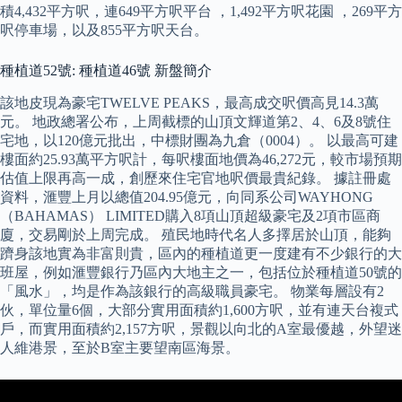
積4,432平方呎，連649平方呎平台 ，1,492平方呎花園 ，269平方
呎停車場，以及855平方呎天台。
種植道52號: 種植道46號 新盤簡介
該地皮現為豪宅TWELVE PEAKS，最高成交呎價高見14.3萬
元。 地政總署公布，上周截標的山頂文輝道第2、4、6及8號住
宅地，以120億元批出，中標財團為九倉（0004）。 以最高可建
樓面約25.93萬平方呎計，每呎樓面地價為46,272元，較市場預期
估值上限再高一成，創歷來住宅官地呎價最貴紀錄。 據註冊處
資料，滙豐上月以總值204.95億元，向同系公司WAYHONG
（BAHAMAS） LIMITED購入8項山頂超級豪宅及2項市區商
廈，交易剛於上周完成。 殖民地時代名人多擇居於山頂，能夠
躋身該地實為非富則貴，區內的種植道更一度建有不少銀行的大
班屋，例如滙豐銀行乃區內大地主之一，包括位於種植道50號的
「風水」，均是作為該銀行的高級職員豪宅。 物業每層設有2
伙，單位量6個，大部分實用面積約1,600方呎，並有連天台複式
戶，而實用面積約2,157方呎，景觀以向北的A室最優越，外望迷
人維港景，至於B室主要望南區海景。