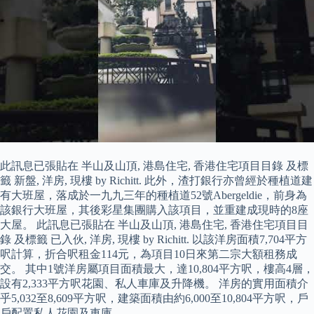
此訊息已張貼在 半山及山頂, 港島住宅, 香港住宅項目目錄 及標
籤 新盤, 洋房, 現樓 by Richitt. 此外，渣打銀行亦曾經於種植道建
有大班屋，落成於一九九三年的種植道52號Abergeldie，前身為
該銀行大班屋，其後彩星集團購入該項目，並重建成現時的8座
大屋。 此訊息已張貼在 半山及山頂, 港島住宅, 香港住宅項目目
錄 及標籤 已入伙, 洋房, 現樓 by Richitt. 以該洋房面積7,704平方
呎計算，折合呎租金114元，為項目10日來第二宗大額租務成
交。 其中1號洋房屬項目面積最大，達10,804平方呎，樓高4層，
設有2,333平方呎花園、私人車庫及升降機。 洋房的實用面積介
乎5,032至8,609平方呎，建築面積由約6,000至10,804平方呎，戶
戶配置私人花園及車庫。