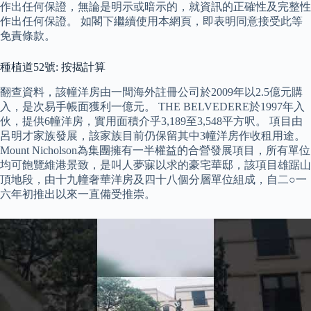
作出任何保證，無論是明示或暗示的，就資訊的正確性及完整性
作出任何保證。 如閣下繼續使用本網頁，即表明同意接受此等
免責條款。
種植道52號: 按揭計算
翻查資料，該幢洋房由一間海外註冊公司於2009年以2.5億元購
入，是次易手帳面獲利一億元。 THE BELVEDERE於1997年入
伙，提供6幢洋房，實用面積介乎3,189至3,548平方呎。 項目由
呂明才家族發展，該家族目前仍保留其中3幢洋房作收租用途。
Mount Nicholson為集團擁有一半權益的合營發展項目，所有單位
均可飽覽維港景致，是叫人夢寐以求的豪宅華邸，該項目雄踞山
頂地段，由十九幢奢華洋房及四十八個分層單位組成，自二○一
六年初推出以來一直備受推崇。