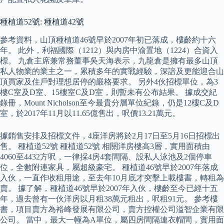
種植道52號: 種植道42號
參考資料，山頂種植道46號早於2007年初已落成，樓齡約十六
年。 此外，利福國際（1212）與內房中渝置地（1224）合資入
標。 九倉主席兼常務董事吳天海表示，九龍倉是擁有最多山頂
私人物業的業主之一，累積多年的實戰經驗，深諳及更能迎合山
頂買家及住戶對理想居停的嚴格要求。 另外4伙招標單位，為3
樓C室及D室、15樓室C及D室，則暫未有公布結果。 據成交紀
錄冊，Mount Nicholson至今最貴分層單位紀錄，仍是12樓C及D
室，於2017年11月以11.65億售出，呎價13.21萬元。
據銷售安排及招標文件，4座洋房將於2月17日至5月16日招標出
售。 種植道52號 種植道52號 相關洋房樓高3層，實用面積由
4060至4432方呎，一律採4房4套間隔、設私人泳池及2個停車
位，全數附連家具，屬超級豪宅。 種植道46號早於2007年落成
入伙，一直作收租用途，至去年10月底才突擊上載樓書，轉租為
賣。 據了解，種植道46號早於2007年入伙，樓齡至今已經十五
年，過去曾有一伙洋房以月租38萬元租出，呎租91元。 參考樓
書，項目賣方為裕峰發展有限公司，賣方控權公司溢智企業有限
公司。 當中，最大一幢為A單位，屬四房間隔連衣帽間，實用面