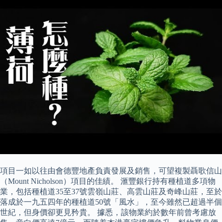
項目一如以往由會德豐地產負責發展及銷售，可望複製聶歌信山
（Mount Nicholson）項目的佳績。 滙豐銀行持有種植道多項物
業，包括種植道35至37號雲嶺山莊、高雲山莊及奇峰山莊，至於
落成於一九五四年的種植道50號「風水」，至今雖然已超過半個
世紀，但身價卻更見矜貴。 據悉，該物業約於數年前曾考慮放