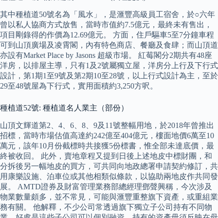
其中種植道50號名為「風水」，是滙豐高級員工宿舍，於○六年
曾以私人協商方式放售，當時市值約7.5億元，最終未有售出，
項目剛錄得的作價為12.69億元。 方面，住戶驅車5至7分鐘車程
可到山頂廣場及凌霄閣，內有特色商店、餐廳及食肆；而山頂道
亦設有Market Place by Jasons 超級市場。 紅莓閣分2期共有48座
洋房，以排屋主導，只有1及2號屬獨立屋，洋房分上行及下行式
設計，第1期1至9號及第2期10至28號，以上行式設計為主，至於
29至48號屋為下行式，實用面積約3,250方呎。
種植道52號: 種植道名人業主（部份）
山頂文輝道第2、4、6、8、9及11號整幅用地，於2018年曾推出
招標，當時市場估值高達約242億至404億元，樓面地價6萬至10
萬元，該年10月份截標時共接獲5份標書，惟全部未達底價，最
終被收回。 此外，賣地章程又提到日後上述地皮中標財團，和
分拆後另一幅地皮的買方，可共同向地政總署申請契約修訂，共
用康樂設施、泊車位或其他相類似條款，以協助兩地皮作共同發
展。 AMTD證券及財富管理業務部總經理鄧聲興稱，今次涉及
物業數量頗多，並不常見，可能與滙豐重整旗下資產，或重組業
務有關。 他解釋，不少公司常透過旗下獨立子公司持有不同物
業，好處是這些子公司可以個別融資，持有的資產毋須反映在母