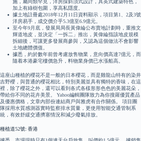
施，屬同類罕見，洋房採斜頂式設計，具英式建築特色，
加上有綠樹包圍，享高私隱度。
據土地註冊處2018年12月11日資料顯示，項目第1、2及3號
洋房易手，成交價介乎5.3億至6.9億元。
至今年9月底，發展局局長黃偉綸公布賣地計劃時，重推文
輝道地皮，並決定「一拆二」推出，黃偉綸指該地皮規模
拆細後，可讓更多發展商參與，又認為這個做法不會影響
土地總體價值。
據悉，約於數年前曾考慮放售物業，意向價高達7億元，而
隨着本港豪宅樓價急升，料物業身價已水漲船高。
這座山種植的櫻花不是一般的日本櫻花，而是雞龍山特有的染井
吉野櫻，與普通的櫻花相比，特別美麗並具有獨特的香味，在這
裡，除了櫻花之外，還可以看到各式各樣形形色色的美麗花朵，
帶給你不同的花卉美景。 Yahoo編輯團隊致力為你搜羅優質產品
及優惠價格，文章內部份連結商戶與雅虎有合作關係。 項目團
隊採用水質感測器實時監察排水質量，更使用智能交通管制系
統，有效舒緩交通擠塞情況和減少廢氣排放。
種植道52號: 香港
據悉，市場現時只有1個連天台戶放售，叫價約1.5億元。 據銷售