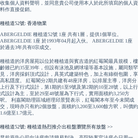
收集個人資料聲明，並同意貴公司使用本人於此所填寫的個人資
料作直接促銷。
種植道52號: 香港物業
ABERGELDIE 種植道52號 1座 共有1層，提供1個單位。
ABERGELDIE 1座 於1993年04月起入伙。 ABERGELDIE 1座
於過去3年共有0宗成交。
種植道的洋房屋苑以位於種植道與賓吉道的紅莓閣最具規模，樓
齡雖已約35至39年，但設有泳池及網球場等基本設施，屬同類罕
見，洋房採斜頂式設計，具英式建築特色，加上有綠樹包圍，享
高私隱度。 紅莓閣分2期共建有48座洋房，以排屋主導，洋房分
上行及下行式設計，第1期的1至9號及第2期的10至28號，以上行
式設計為主，至於29至48號屋為下行式，實用面積約3,250方
呎。 利嘉閣助理區域經理邱景賢表示，紅莓閣本年至今未聞成
交，現時亦只有約2個放盤，面積約3,200至3,600餘方呎，叫價約
1.6億至1.7億元。
種植道52號: 種植道熱烈推介出租盤瀏覽所有放盤 >>
早前原告公司向法庭申請簡易判決，高院聆案官法庭今日周一