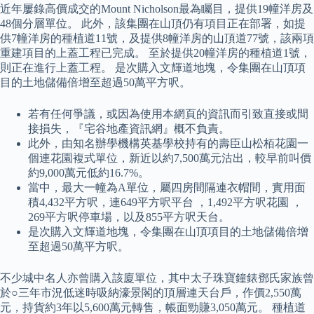
近年屢錄高價成交的Mount Nicholson最為矚目，提供19幢洋房及
48個分層單位。 此外，該集團在山頂仍有項目正在部署，如提
供7幢洋房的種植道11號，及提供8幢洋房的山頂道77號，該兩項
重建項目的上蓋工程已完成。 至於提供20幢洋房的種植道1號，
則正在進行上蓋工程。 是次購入文輝道地塊，令集團在山頂項
目的土地儲備倍增至超過50萬平方呎。
若有任何爭議，或因為使用本網頁的資訊而引致直接或間
接損失，『宅谷地產資訊網』概不負責。
此外，由知名辦學機構英基學校持有的壽臣山松栢花園一
個連花園複式單位，新近以約7,500萬元沽出，較早前叫價
約9,000萬元低約16.7%。
當中，最大一幢為A單位，屬四房間隔連衣帽間，實用面
積4,432平方呎，連649平方呎平台 ，1,492平方呎花園 ，
269平方呎停車場，以及855平方呎天台。
是次購入文輝道地塊，令集團在山頂項目的土地儲備倍增
至超過50萬平方呎。
不少城中名人亦曾購入該廈單位，其中太子珠寶鐘錶鄧氏家族曾
於○三年市況低迷時吸納濠景閣的頂層連天台戶，作價2,550萬
元，持貨約3年以5,600萬元轉售，帳面勁賺3,050萬元。 種植道