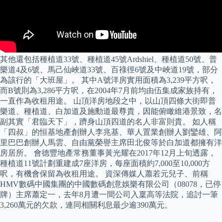
其他還包括種植道33號、種植道45號Ardshiel、種植道50號、普
樂道4及6號、馬己仙峽道33號、百祿徑6號及中峽道19號，部分
為該行的「大班屋」。 其中A號洋房實用面積為3,239平方呎，
而B號則為3,286平方呎，在2004年7月前均由伍集成家族持有，
一直作為收租用途。 山頂洋房地段之中，以山頂四條大街即普
樂道、種植道、白加道及施勳道最尊貴，因能俯瞰維港景致，名
副其實「君臨天下」，躋身山頂四道的名人非富則貴。 如人稱
「四叔」的恒基地產創辦人李兆基、華人置業創辦人劉鑾雄、阿
里巴巴創辦人馬雲、自由黨榮譽主席田北俊等於白加道都擁有洋
房居所。 會德豐地產常務董事黃光耀在2017年12月上旬透露，
種植道11號計劃重建成7座洋房，每座面積約7,000至10,000方
呎，有機會保留為收租用途。 資深傳媒人蕭若元兒子、前稱
HMV數碼中國集團的中國數碼創意娛樂有限公司（08078，已停
牌）主席蕭定一，去年8月遭一間公司入稟高等法院，追討一筆
3,260萬元的欠款，連同相關利息最少逾390萬元。