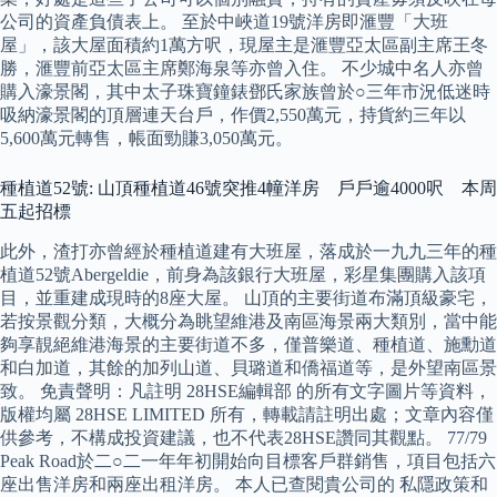
公司的資產負債表上。 至於中峽道19號洋房即滙豐「大班
屋」，該大屋面積約1萬方呎，現屋主是滙豐亞太區副主席王冬
勝，滙豐前亞太區主席鄭海泉等亦曾入住。 不少城中名人亦曾
購入濠景閣，其中太子珠寶鐘錶鄧氏家族曾於○三年市況低迷時
吸納濠景閣的頂層連天台戶，作價2,550萬元，持貨約三年以
5,600萬元轉售，帳面勁賺3,050萬元。
種植道52號: 山頂種植道46號突推4幢洋房 戶戶逾4000呎 本周
五起招標
此外，渣打亦曾經於種植道建有大班屋，落成於一九九三年的種
植道52號Abergeldie，前身為該銀行大班屋，彩星集團購入該項
目，並重建成現時的8座大屋。 山頂的主要街道布滿頂級豪宅，
若按景觀分類，大概分為眺望維港及南區海景兩大類別，當中能
夠享靚絕維港海景的主要街道不多，僅普樂道、種植道、施勳道
和白加道，其餘的加列山道、貝璐道和僑福道等，是外望南區景
致。 免責聲明：凡註明 28HSE編輯部 的所有文字圖片等資料，
版權均屬 28HSE LIMITED 所有，轉載請註明出處；文章內容僅
供參考，不構成投資建議，也不代表28HSE讚同其觀點。 77/79
Peak Road於二○二一年年初開始向目標客戶群銷售，項目包括六
座出售洋房和兩座出租洋房。 本人已查閱貴公司的 私隱政策和