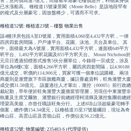
售，意向價高達7億元，而隨着本港豪宅樓價急升，料物業身價
已水漲船高。 種植道15號濠景閣（Monte Bello）是該地段罕有
的複式及分層豪宅，因放盤稀少，可遇而不可求。
種植道52號: 種植道23號 – 樓盤 物業出售
該4幢洋房包括A至D號屋，實用面積4,060至4,432平方呎，一律
四房四套房間隔，戶戶連平台、花園、泳池、天台及車位。 其
中，面積最大為A號屋，實用面積4,432平方呎，連面積649平方
呎平台、1,492平方呎花園及855平方呎天台。 Mount Nicholson於
元旦日透過招標形式推售5伙分層單位，今錄得一宗成交，涉及
單位為8樓C室，面積4,266平方呎，屬四房四套間隔，以4.90188
億元成交，呎價約114,906元，買家可獲一個車位認購權。 兩項
商廈則是滙豐旗下市區旗艦商廈，據註冊處資料，旺角滙豐大廈
成交價31.58億元。 該廈過往人才輩出，滙控（00005）前行政總
裁紀勤，早年便於旺角滙豐大廈擔當管理層，另現任中東滙豐非
執董及主席艾爾敦、滙豐銀行前總經理柯清輝及滙控集團前總經
理梁高美懿，亦曾任職該旺角分行。 上述8項山頂超級豪宅轉手
個案，總作價154.34億元，以種植道35至37號最矚目，現址為奇
峰山莊、高雲山莊及雲嶺山莊，作價佔去56.22億元。
種植道52號: 物業編號: 235483-S (代理提供)