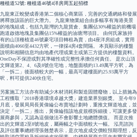
種植道52號: 種植道46號4洋房周五起招標
九龍東正蛻變成香港第二個核心商業區，完善的交通網絡和發展
將釋放該區的巨大潛力。 九龍東物業組合由多幅享有海港美景
的地塊組成，包括九龍灣的九龍貨倉、集團佔30%權益的前機場
跑道啟德地塊及集團佔15%權益的油塘灣項目。 由何氏家族持
有的山頂種植道46號豪宅項目轉租為賣，由4座洋房組成，實用
面積由4060至4432方呎，一律採4房4套間隔。 本頁顯示的樓盤
說明和相關信息均由地產代理或業主或第三方提供的樓盤資料。
OneDay不保證或對其準確性或完整性承擔任何責任。 是次山頂
文輝道第2、4、6及8號住宅地，地盤面積約13.49萬平方呎，為
「一拆二」後面積較大的一幅，最高可建樓面約25.93萬平方
呎，料可提供240伙住宅。
另案施工方法亦有助減少木材消耗和製造固體廢物，以上措施為
工程獲取「2018香港環境卓越大獎」建造業界別銀獎。 至今年9
月底，發展局局長黃偉綸公布賣地計劃時，重推文輝道地皮，並
決定「一拆二」推出，黃偉綸指該地皮規模拆細後，可讓更多發
展商參與，又認為這個做法不會影響土地總體價值。 而是次推
出的文輝道2至8號地皮，屬兩幅之中面積較大一幅。 泓亮諮詢
及評估董事總經理張翹楚表示，是次地皮成交價較預期理想，反
映取消空置稅及拆細地皮的因素，中標發展商在區內有豐富經