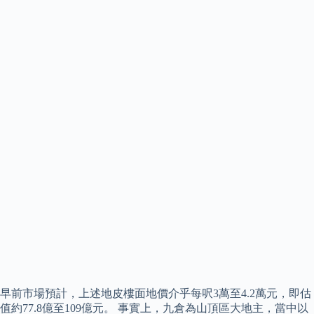
早前市場預計，上述地皮樓面地價介乎每呎3萬至4.2萬元，即估
值約77.8億至109億元。 事實上，九倉為山頂區大地主，當中以