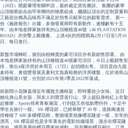
（20日）開庭審理有關申請，最終裁定原告勝訴。 集團的豪華
山頂物業組合由罕有獨特的物業組成，繼續以頂尖的定制質量和
工藝迎合獨具品味而不滿足於預售示範單位的顧客需求。 新一
份《施政報告》出爐，多個發展商即有新動作，連樓齡有十五
年、由本地老牌家族持有的山頂種植道46號（46 PLANTATION
ROAD）亦突撃上載樓書。 上述4伙的招標期為2月17日至5月16
日、每日進行。
新盤市場轉旺，個別由租轉賣的豪宅項目亦有新銷售部署。 由
本地老牌家族持有的山頂種植道46號豪宅項目，今日上載銷售安
排，推出4座洋房於本周五（17日）起招標出售。 項目是由九龍
倉持有、會德豐發展及夏利文負責租務的洋房樓盤，位於港島山
頂種植道11號，分別於2021年第1季及2022年落成。
前新聞小花陳嘉倩近年擺脫主播框架，即時重拾少女味。 近日
她化身山系女孩，與友人到寶雲道行山，穿上超貼身粉紅上衣紮
起條辮，Sporty得來青春滿瀉，行到攰又坐低飲嘢抖抖，十足中
學生去旅行一樣。 SK 櫻花節，已經舉辦了 30 年，道路兩邊並
排種植了 600 多棵櫻花樹，整個場景就像櫻花隧道一樣，非常的
漂亮，SK 櫻花節也是非常著名的電影拍攝場景，漫步在櫻花隧
道中，感受美麗的櫻花帶來的感動。 與首爾的櫻花相比，江原