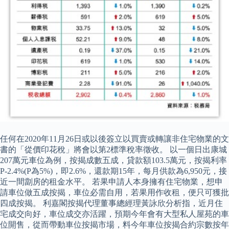
任何在2020年11月26日或以後簽立以買賣或轉讓非住宅物業的文
書的「從價印花稅」將會以第2標準稅率徵收。 以一個日出康城
207萬元車位為例，按揭成數五成，貸款額103.5萬元，按揭利率
P-2.4%(P為5%)，即2.6%，還款期15年，每月供款為6,950元，接
近一間劏房的租金水平。 若果申請人本身擁有住宅物業，想申
請車位做五成按揭，車位必需自用，若果用作收租，便只可獲批
四成按揭。 利嘉閣按揭代理董事總經理黃詠欣分析指，近月住
宅成交向好，車位成交亦活躍，預期今年會有大型私人屋苑的車
位開售，從而帶動車位按揭市場，料今年車位按揭合約宗數按年