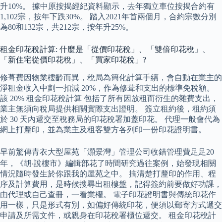
升10%。 據中原按揭經紀資料顯示，去年獨立車位按揭合約有
1,102宗，按年下跌30%。 踏入2021年首兩個月，合約宗數分別
為80和132宗，共212宗，按年升25%。
租金印花稅計算: 什麼是「從價印花稅」、「雙倍印花稅」、
「新住宅從價印花稅」、「買家印花稅」?
修葺費因物業樓齡而異，稅局為簡化計算手續，會自動在業主的
淨租金收入中劃一扣減 20%，作為修葺和支出的標準免稅額。
該 20% 租金印花稅計算 包括了所有因放租而衍生的雜費支出，
業主無須向稅局提供相關實際支出證明。 簽立租約後，租約須
於 30 天內遞交至稅務局的印花稅署加蓋印花。 代理一般會代為
網上打釐印，並為業主及租客雙方各列印一份印花證明書。
早前驚傳青衣大型屋苑「灝景灣」管理公司收錯管理費足足20
年，《胡‧說樓市》編輯部花了時間研究過往案例，始發現相關
情況隨時發生於你跟我的屋苑之中。 搞清楚打釐印的作用、程
序及計算費用，是時候搜尋出租樓盤，記得簽約前要做好功課，
由代理或自己查冊，一看業權。 電子印花證明書與傳統印花作
用一樣，只是形式有別，如偏好傳統印花，便須以郵寄方式遞交
申請及所需文件，或親身在印花稅署櫃位遞交。 租金印花稅計