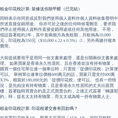
租金印花稅計算: 裝修送你除甲醛（已完結）
同時表示你同意或反對我們使用個人資料作個人資料收集聲明中
所述直接促銷用途。 你亦可於之後的任何時候電郵至 ，要求我
們停止使用個人資料作直接促銷用途或任何其他用途。 不用，
假設簽署租約2年，其中首兩個月為免租期，月租倘為10,000
元，印花稅為550元（$10,000 x 22 x 0.5%）/2，另外再繳付複本
費用。
大前提就要視乎是用同一份文書來處理，還是分開兩份文書來處
理。 如果買家是香港永久性居民、且在香港並沒有持有物業，
購買一個住宅單位連一個車位時，只需按「從價印花稅」計算便
可以。 舉例單位連車位價格600萬元的話，買家只需支付600萬
X3%，相當於180,000元的「從價印花稅」便可以。 也有一些情
況，是先由沒有持有物業，且是香港永久性居民的丈夫出面買
樓，簽署臨時買賣合約及正式買賣合約，之後正式簽署「轉讓契
約」時，提名太太持有物業，而太太成為唯一持有物業人士。
租金印花稅計算: 印花稅遲交會有罰款嗎？
如首置印花稅為4％，即業主可退回「15％-4％」的印花稅額。