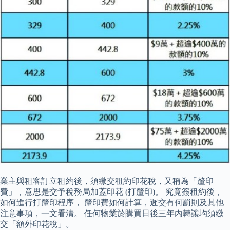
業主與租客訂立租約後，須繳交租約印花稅，又稱為「釐印
費」，意思是交予稅務局加蓋印花 (打釐印)。 究竟簽租約後，
如何進行打釐印程序， 釐印費如何計算，遲交有何罰則及其他
注意事項，一文看清。 任何物業於購買日後三年內轉讓均須繳
交「額外印花稅」。