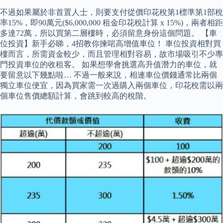
不過如果屬於非首置人士，則要支付從價印花稅第1標準第1部稅
率15%，即90萬元($6,000,000 租金印花稅計算 x 15%)，兩者相距
多達72萬，所以買第二層樓時，必須留意身份這個問題。 【車
位投資】新手必睇，4招教你揀啱高增值車位！ 車位投資相對買
樓而言，所需資金較少，而且管理相對容易，故市場吸引不少專
門投資車位的收租客。 如果想學會挑選高升值潛力的車位，就
要留意以下幾點啦… 不過一般來說，相連車位價錢通常比兩個
獨立車位便宜，因為買家需一次過購入兩個車位，印花稅需以兩
個車位售價總額計算，會跳到較高的稅階。