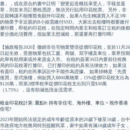
書」，或在原合約書中註明「變更起造概括承受人」字樣並蓋
章，則並未另訂應稅憑證，無須另行貼用印花稅票。 另外，非
近親轉讓不能獲豁免額外印花稅，如果A先生轉讓買入不足3年
的物業予非近親的B小姐需繳付SSD。 大家出去租樓時都要繳付
釐印費，即租約印花稅，在指定時間內業主和租客訂立租約後都
要分擔此項費用，假如業主想減租，那還要再打釐印嗎?
【施政報告2020】撤銷非住宅物業雙倍從價印花稅，並於11月26
日起生效，受惠物業包括工廈、商舖、寫字樓及車位，業界預期
此舉有助用家或外來資金入市。 在租約簽署30日內要前往稅務
局的印花稅署打釐印。 已打釐印的租約具有法律效力，如果沒
有蓋印，租約在民事訴訟中不能作為證據。 如果掉轉是「先賣
後買」形式換樓，例如買入$800萬物業，15%從價印花稅支出為
$120萬，而第2標準稅率從價印花稅支出則只需$30萬
（3.75%），這有助減低現金流需求。
租金印花稅計算: 重點8: 持有非住宅、海外樓、車位 = 視作香港
住宅?
2023年開始民法規定的成年年齡從原本的20歲下修至18歲，台中
市政府地方稅務局特別提醒民眾，家中如果有滿18歲成年子女，