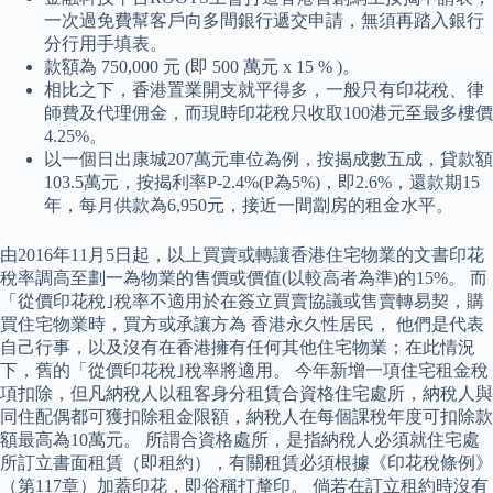
一次過免費幫客戶向多間銀行遞交申請，無須再踏入銀行
分行用手填表。
款額為 750,000 元 (即 500 萬元 x 15 % )。
相比之下，香港置業開支就平得多，一般只有印花稅、律
師費及代理佣金，而現時印花稅只收取100港元至最多樓價
4.25%。
以一個日出康城207萬元車位為例，按揭成數五成，貸款額
103.5萬元，按揭利率P-2.4%(P為5%)，即2.6%，還款期15
年，每月供款為6,950元，接近一間劏房的租金水平。
由2016年11月5日起，以上買賣或轉讓香港住宅物業的文書印花
稅率調高至劃一為物業的售價或價值(以較高者為準)的15%。 而
「從價印花稅｣稅率不適用於在簽立買賣協議或售賣轉易契，購
買住宅物業時，買方或承讓方為 香港永久性居民， 他們是代表
自己行事，以及沒有在香港擁有任何其他住宅物業；在此情況
下，舊的「從價印花稅｣稅率將適用。 今年新增一項住宅租金稅
項扣除，但凡納稅人以租客身分租賃合資格住宅處所，納稅人與
同住配偶都可獲扣除租金限額，納稅人在每個課稅年度可扣除款
額最高為10萬元。 所謂合資格處所，是指納稅人必須就住宅處
所訂立書面租賃（即租約），有關租賃必須根據《印花稅條例》
（第117章）加蓋印花，即俗稱打釐印。 倘若在訂立租約時沒有