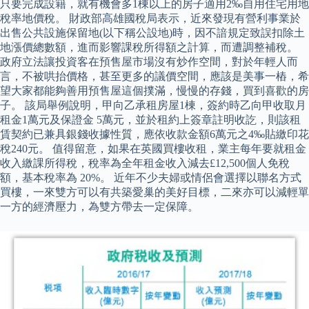
只要完成設籍，就有機會多1棟以上的房子適用2‰自用住宅用地
稅率地價稅。 財政部高雄國稅局表示，近來發現有營利事業於
出售公共設施保留地(以下稱公設地)時，因不諳規定致誤扣除土
地漲價總數額，進而影響課稅所得額之計算，而遭調整補稅。
政府立法讓投資客在預售屋市場沒有炒作空間，對於年輕人而
言，不被哄抬價格，甚至更多的議價空間，應該是美事一樁，希
望大家都能夠善用預售屋這個撲滿，慢慢的存錢，買到喜歡的房
子。 該局舉例說明，甲向乙承租房屋1棟，簽約時乙向甲收取月
租金1萬元及保證金 5萬元，並於租約上簽章註明收訖，則該租
賃契約已兼具銀錢收據性質，應依收款金額6萬元之4‰貼繳印花
稅240元。 值得留意，如果在英國買樓收租，業主每年要就租金
收入繳課所得稅，稅率為全年租金收入減去£12,500個人免稅
額，基本稅率為 20%。 近年不少夫婦或情侶會選擇以聯名方式
買樓，一來雙方可以有共築愛巢的美好目標，二來亦可以減輕單
一方的經濟壓力，為雙方帶去一定保障。