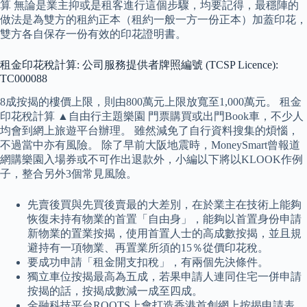
算 無論是業主抑或是租客進行這個步驟，均要記得，最穩陣的
做法是為雙方的租約正本（租約一般一方一份正本）加蓋印花，
雙方各自保存一份有效的印花證明書。
租金印花稅計算: 公司服務提供者牌照編號 (TCSP Licence):
TC000088
8成按揭的樓價上限，則由800萬元上限放寬至1,000萬元。 租金
印花稅計算 ▲自由行主題樂園 門票購買或出門Book車，不少人
均會到網上旅遊平台辦理。 雖然減免了自行資料搜集的煩惱，
不過當中亦有風險。 除了早前大阪地震時，MoneySmart曾報道
網購樂園入場券或不可作出退款外，小編以下將以KLOOK作例
子，整合另外3個常見風險。
先賣後買與先買後賣最的大差別，在於業主在技術上能夠
恢復未持有物業的首置「自由身」，能夠以首置身份申請
新物業的置業按揭，使用首置人士的高成數按揭，並且規
避持有一項物業、再置業所須的15％從價印花稅。
要成功申請「租金開支扣稅」，有兩個先決條件。
獨立車位按揭最高為五成，若果申請人連同住宅一併申請
按揭的話，按揭成數減一成至四成。
金融科技平台ROOTS上會打造香港首創網上按揭申請表，