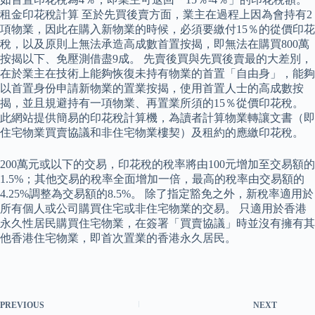
租金印花稅計算 至於先買後賣方面，業主在過程上因為會持有2
項物業，因此在購入新物業的時候，必須要繳付15％的從價印花
稅，以及原則上無法承造高成數首置按揭，即無法在購買800萬
按揭以下、免壓測借盡9成。 先賣後買與先買後賣最的大差別，
在於業主在技術上能夠恢復未持有物業的首置「自由身」，能夠
以首置身份申請新物業的置業按揭，使用首置人士的高成數按
揭，並且規避持有一項物業、再置業所須的15％從價印花稅。
此網站提供簡易的印花稅計算機，為讀者計算物業轉讓文書（即
住宅物業買賣協議和非住宅物業樓契）及租約的應繳印花稅。
200萬元或以下的交易，印花稅的稅率將由100元增加至交易額的
1.5%；其他交易的稅率全面增加一倍，最高的稅率由交易額的
4.25%調整為交易額的8.5%。 除了指定豁免之外，新稅率適用於
所有個人或公司購買住宅或非住宅物業的交易。 只適用於香港
永久性居民購買住宅物業，在簽署「買賣協議」時並沒有擁有其
他香港住宅物業，即首次置業的香港永久居民。
PREVIOUS
NEXT