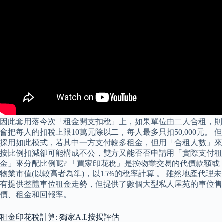
因此套用落今次「租金開支扣稅」上，如果單位由二人合租，則
會把每人的扣稅上限10萬元除以二，每人最多只扣50,000元。 但
採用如此模式，若其中一方支付較多租金，但用「合租人數」來
按比例扣減卻可能構成不公，雙方又能否否申請用「實際支付租
金」來分配比例呢? 「買家印花稅」是按物業交易的代價款額或
物業市值(以較高者為準)，以15%的稅率計算 。 雖然地產代理未
有提供整體車位租金走勢，但提供了數個大型私人屋苑的車位售
價、租金和回報率。
租金印花稅計算: 獨家A.I.按揭評估