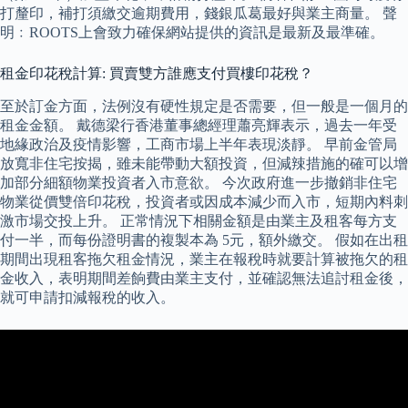
打釐印，補打須繳交逾期費用，錢銀瓜葛最好與業主商量。 聲
明﹕ROOTS上會致力確保網站提供的資訊是最新及最準確。
租金印花稅計算: 買賣雙方誰應支付買樓印花稅？
至於訂金方面，法例沒有硬性規定是否需要，但一般是一個月的
租金金額。 戴德梁行香港董事總經理蕭亮輝表示，過去一年受
地緣政治及疫情影響，工商市場上半年表現淡靜。 早前金管局
放寬非住宅按揭，雖未能帶動大額投資，但減辣措施的確可以增
加部分細額物業投資者入市意欲。 今次政府進一步撤銷非住宅
物業從價雙倍印花稅，投資者或因成本減少而入市，短期內料刺
激市場交投上升。 正常情況下相關金額是由業主及租客每方支
付一半，而每份證明書的複製本為 5元，額外繳交。 假如在出租
期間出現租客拖欠租金情況，業主在報稅時就要計算被拖欠的租
金收入，表明期間差餉費由業主支付，並確認無法追討租金後，
就可申請扣減報稅的收入。