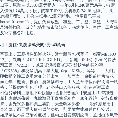
12室，原業主以253.4萬元購入，去年6月以240萬元易手，較購
入價低13.4萬元；接手的業主於7月度再度以240萬元轉手，以
3%釐印費計，料業主損手7.2萬元離場。 地產資訊平台
house101.com.hk，提供免費放盤、租盤、二手盤、新盤、大灣區
及海外物業、成交記錄和樓市資訊等，涵蓋住宅、車位、工商舖
及寫字樓各种用途。
租工廈住: 九龍塘萬寶閣3房840萬售
事實上，工廈拆售浪潮火熱，近年新盤包括葵涌「都薈METRO
12」、觀塘「LOFTER LEGEND」， 新地（0016）拆售的長沙
灣工廈「W212」，以及資深投資者羅珠雄拆售的長沙灣
「OK688」和葵涌禎昌工業大廈10樓「K Sky」等等。 「大劏」
即收購全幢工廈重建並分間出售，一般而言，會提前推售樓花，
而近年「翻新」後的工廈裝修精緻，由大堂至單位內部均統一風
格，並提供智能化管理、24小時出入等服務，打造新潮工廈。
司位於華興工廈地下f4號舖(中國銀行對面) 【安居工商 資訊最
新】專營新蒲崗、九龍灣區工商物業租售，30年經驗，分行多盤
齊，更受眾多相熟業主委託，大量獨家盤源… 一般商廈是用中
央冷氣，而工業大廈租盤的冷氣，則要業主或租戶自行安裝。
如果單位本身已附冷氣機，租約上就要寫明設備，並指出冷氣費