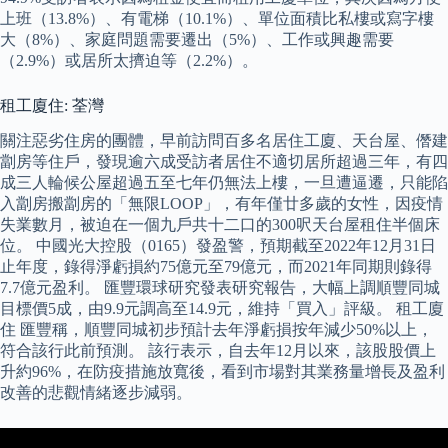
上班（13.8%）、有電梯（10.1%）、單位面積比私樓或寫字樓
大（8%）、家庭問題需要遷出（5%）、工作或興趣需要
（2.9%）或居所太擠迫等（2.2%）。
租工廈住: 荃灣
關注惡劣住房的團體，早前訪問百多名居住工廈、天台屋、僭建
劏房等住戶，發現逾六成受訪者居住不適切居所超過三年，有四
成三人輪候公屋超過五至七年仍無法上樓，一旦遭逼遷，只能陷
入劏房搬劏房的「無限LOOP」，有年僅廿多歲的女性，因疫情
失業數月，被迫在一個九戶共十二口的300呎天台屋租住半個床
位。 中國光大控股（0165）發盈警，預期截至2022年12月31日
止年度，錄得淨虧損約75億元至79億元，而2021年同期則錄得
7.7億元盈利。 匯豐環球研究發表研究報告，大幅上調順豐同城
目標價5成，由9.9元調高至14.9元，維持「買入」評級。 租工廈
住 匯豐稱，順豐同城初步預計去年淨虧損按年減少50%以上，
符合該行此前預測。 該行表示，自去年12月以來，該股股價上
升約96%，在防疫措施放寬後，看到市場對其業務量增長及盈利
改善的悲觀情緒逐步減弱。