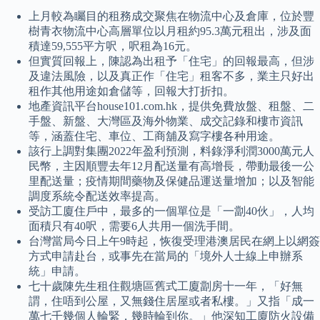
上月較為矚目的租務成交聚焦在物流中心及倉庫，位於豐
樹青衣物流中心高層單位以月租約95.3萬元租出，涉及面
積達59,555平方呎，呎租為16元。
但實質回報上，陳認為出租予「住宅」的回報最高，但涉
及違法風險，以及真正作「住宅」租客不多，業主只好出
租作其他用途如倉儲等，回報大打折扣。
地產資訊平台house101.com.hk，提供免費放盤、租盤、二
手盤、新盤、大灣區及海外物業、成交記錄和樓市資訊
等，涵蓋住宅、車位、工商舖及寫字樓各种用途。
該行上調對集團2022年盈利預測，料錄淨利潤3000萬元人
民幣，主因順豐去年12月配送量有高增長，帶動最後一公
里配送量；疫情期間藥物及保健品運送量增加；以及智能
調度系統令配送效率提高。
受訪工廈住戶中，最多的一個單位是「一劏40伙」，人均
面積只有40呎，需要6人共用一個洗手間。
台灣當局今日上午9時起，恢復受理港澳居民在網上以網簽
方式申請赴台，或事先在當局的「境外人士線上申辦系
統」申請。
七十歲陳先生租住觀塘區舊式工廈劏房十一年，「好無
謂，住唔到公屋，又無錢住居屋或者私樓。」又指「成一
萬七千幾個人輪緊，幾時輪到你。」他深知工廈防火設備