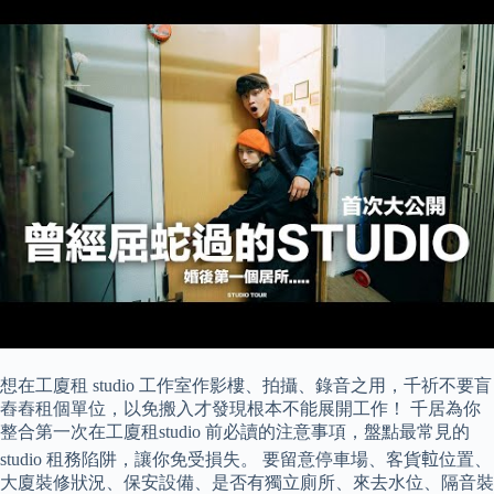
想在工廈租 studio 工作室作影樓、拍攝、錄音之用，千祈不要盲
舂舂租個單位，以免搬入才發現根本不能展開工作！ 千居為你
整合第一次在工廈租studio 前必讀的注意事項，盤點最常見的
studio 租務陷阱，讓你免受損失。 要留意停車場、客貨𨋢位置、
大廈裝修狀況、保安設備、是否有獨立廁所、來去水位、隔音裝