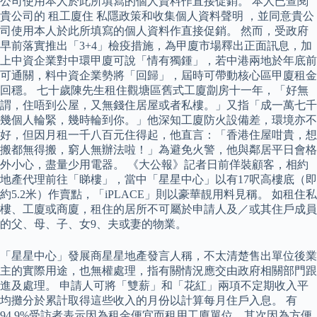
公司使用本人於此所填寫的個人資料作直接促銷。 本人已查閱
貴公司的 租工廈住 私隱政策和收集個人資料聲明 ，並同意貴公
司使用本人於此所填寫的個人資料作直接促銷。 然而，受政府
早前落實推出「3+4」檢疫措施，為甲廈市場釋出正面訊息，加
上中資企業對中環甲廈可說「情有獨鍾」，若中港兩地於年底前
可通關，料中資企業勢將「回歸」，屆時可帶動核心區甲廈租金
回穩。 七十歲陳先生租住觀塘區舊式工廈劏房十一年，「好無
謂，住唔到公屋，又無錢住居屋或者私樓。」又指「成一萬七千
幾個人輪緊，幾時輪到你。」他深知工廈防火設備差，環境亦不
好，但因月租一千八百元住得起，他直言：「香港住屋咁貴，想
搬都無得搬，窮人無辦法啦！」為避免火警，他與鄰居平日會格
外小心，盡量少用電器。 《大公報》記者日前佯裝顧客，相約
地產代理前往「睇樓」，當中「星星中心」以有17呎高樓底（即
約5.2米）作賣點，「iPLACE」則以豪華靚用料見稱。 如租住私
樓、工廈或商廈，租住的居所不可屬於申請人及／或其住戶成員
的父、母、子、女9、夫或妻的物業。
「星星中心」發展商星星地產發言人稱，不太清楚售出單位後業
主的實際用途，也無權處理，指有關情況應交由政府相關部門跟
進及處理。 申請人可將「雙薪」和「花紅」兩項不定期收入平
均攤分於累計取得這些收入的月份以計算每月住戶入息。 有
94.9%受訪者表示因為租金便宜而租用工廈單位，其次因為方便