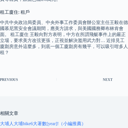
租工廈住: 租戶
中共中央政治局委員、中央外事工作委員會辦公室主任王毅在德
國慕尼黑安全會議期間，應美方請求，與美國國務卿布林肯會
面。 租工廈住 王毅向對方表明，中方在所謂飛艇事件上的嚴正
立場，要求美方改弦更張，正視並解決濫用武力對… 近排見工
廈劏房意外這麼多，到底一個工廈劏房有幾平，可以吸引咁多人
租？
PREVIOUS
NEXT
相關文章
大埔人大埔bike6大著數[year]!（小編推薦）