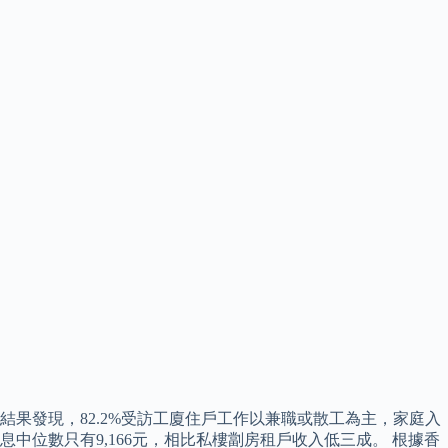
結果發現，82.2%受訪工廈住戶工作以兼職或散工為主，家庭入
息中位數只有9,166元，相比私樓劏房租戶收入低三成。 根據香