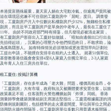
本港貧富懸殊嚴重，夏天富人躺在大宅歎冷氣，但逾萬戶貧民被
迫在環境惡劣兼不可住宿的工廈劏房中「屈蛇」度日。 調查發
現，工廈劏房戶月入中位數比私樓劏房戶少32%，無錢租住私樓
劏房，而且近半工廈劏房戶是單身的中老年人，最長在工廈住了
11年。 由於不同政府部門時有掃蕩，但凡發現必被清走家當，
有工廈劏房戶形容出入工廈好似做賊，「唔知由邊個出口行出去
先抬得起頭」，沉重的心理壓力令他們惶恐終日，不敢求助，淪
為孤島隱形人。 如有特殊情況必須增加或更改需預早向計劃社
工提出申請，不能擅自安排非在租約人士遷入。 就著51個單位,
基督教香港信義會會安排4至6人家庭入住獨立單位，2-3人家庭
及年青人入住三房共住單位。
租工廈住: 按揭計算機
「工廈劏房」存在多年成為「老大難」問題，樓價高租金昂，令
「工廈劏房」大有市場，政府執法又被團體要求安置住客，以致
政策裹足不前，住客面對火警危機猶如與「炸彈」同眠。 香港
測量師學會建築測量組副主席謝志堅指出，工廈需根據嚴謹的消
防條例規劃圖則，包括標準的走火通道闊度、單位與單位之間必
須用防火牆作間隔等，但工廈劏房單位多數只用普通木板間隔，