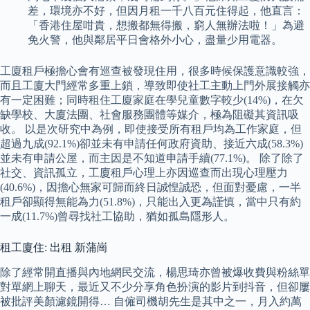
差，環境亦不好，但因月租一千八百元住得起，他直言：
「香港住屋咁貴，想搬都無得搬，窮人無辦法啦！」為避
免火警，他與鄰居平日會格外小心，盡量少用電器。
工廈租戶極擔心會有巡查被發現住用，很多時候保護意識較強，
而且工廈大門經常多重上鎖，導致即使社工主動上門外展接觸亦
有一定困難；同時租住工廈家庭在學兒童數字較少(14%)，在欠
缺學校、大廈法團、社會服務團體等媒介，極為阻礙其資訊吸
收。 以是次研究中為例，即使接受所有租戶均為工作家庭，但
超過九成(92.1%)卻並未有申請任何政府資助、接近六成(58.3%)
並未有申請公屋，而主因是不知道申請手續(77.1%)。 除了除了
社交、資訊孤立，工廈租戶心理上亦因巡查而出現心理壓力
(40.6%)，因擔心無家可歸而終日誠惶誠恐，但面對憂慮，一半
租戶卻顯得無能為力(51.8%)，只能出入更為謹慎，當中只有約
一成(11.7%)曾尋找社工協助，猶如孤島隱形人。
租工廈住: 出租 新蒲崗
除了經常開直播與內地網民交流，楊思琦亦曾被爆收費與粉絲單
對單網上聊天，最近又不少分享角色扮演的影片到抖音，但卻屢
被批評美顏濾鏡開得… 自僱司機胡先生是其中之一，月入約萬