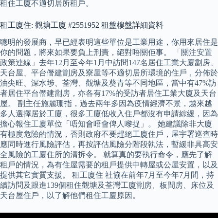
租住工廈不適切居所租戶。
租工廈住: 觀塘工廈 #2551952 租盤樓盤詳細資料
聰明的發展商，早已經表明這些單位是工業用途，你用來居住是
你的問題，將來如果要負上刑責，絕對唔關佢事。 「關注安置
政策連線」去年12月至今年1月中訪問147名居住工業大廈劏房、
天台屋、平台僭建劏房及寮屋等不適切居所環境的住戶，分佈於
油尖旺、深水埗、荃灣、觀塘及葵青等不同地區，當中有47%訪
者居住平台僭建劏房，亦各有17%的受訪者居住工業大廈及天台
屋。 副主任施麗珊指，過去兩年多因為疫情經濟不景，越來越
多人選擇居於工廈，很多工廈低收入住戶都沒有申請綜緩，因為
擔心報住工廈單位「唔知會唔會俾人嚟捉」。 她建議除非大廈
有極度危險的情況，否則政府不要趕絕工廈住戶，屋宇署巡查時
應同時進行風險評估，再按評估風險分階段執法，暫緩非具高安
全風險的工廈住所的清拆令。 就算真的要執行命令，應先了解
租戶的情況，為有住屋需要的租戶提供中轉屋或公屋安置，以及
提供其它實質支援。 租工廈住 社協在前年7月至今年7月間，持
續訪問及跟進139個租住觀塘及荃灣工廈劏房、板間房、床位及
天台屋住戶，以了解他們租住工廈原因。