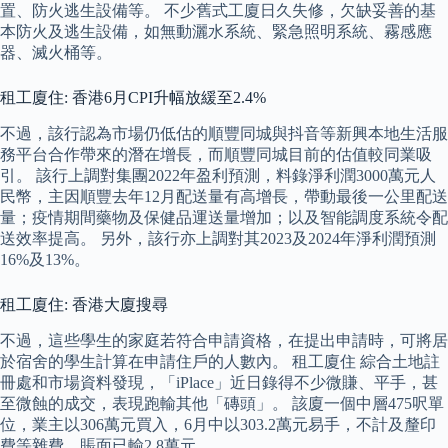
置、防火逃生設備等。 不少舊式工廈日久失修，欠缺妥善的基
本防火及逃生設備，如無動灑水系統、緊急照明系統、霧感應
器、滅火桶等。
租工廈住: 香港6月CPI升幅放緩至2.4%
不過，該行認為市場仍低估的順豐同城與抖音等新興本地生活服
務平台合作帶來的潛在增長，而順豐同城目前的估值較同業吸
引。 該行上調對集團2022年盈利預測，料錄淨利潤3000萬元人
民幣，主因順豐去年12月配送量有高增長，帶動最後一公里配送
量；疫情期間藥物及保健品運送量增加；以及智能調度系統令配
送效率提高。 另外，該行亦上調對其2023及2024年淨利潤預測
16%及13%。
租工廈住: 香港大廈搜尋
不過，這些學生的家庭若符合申請資格，在提出申請時，可將居
於宿舍的學生計算在申請住戶的人數內。 租工廈住 綜合土地註
冊處和市場資料發現，「iPlace」近日錄得不少微賺、平手，甚
至微蝕的成交，表現跑輸其他「磚頭」。 該廈一個中層475呎單
位，業主以306萬元買入，6月中以303.2萬元易手，不計及釐印
費等雜費，賬面已輸2.8萬元。