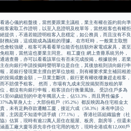
看過心儀的租盤後，當然要跟業主議租，業主有權在簽約前向準
租客索取工作證明，以至入息證明及稅單等，當然租客也有權拒
絕提供，不過若能證明租客入息穩定，如公務員，而且沒有不良
財務紀錄，這或能成為議租的理據。 在市旺時，一般業主取態
也會較強硬，租客可再看看單位能否包括額外家電或家具，甚至
免租期，當然這也要業主同意。 租工廈住 網上查冊系統另外，
通過查冊，亦可以看看該單位有否未完成按揭，根據規例，若業
主在向銀行申請按揭時聲明單位是自住，其後放租則須向銀行申
報，若銀行發現業主擅自把單位放租，則有權要求業主補回相差
的按揭成數金額，一旦業主斷供，銀行更有權收樓兼趕走租客，
而不賠償予租客。 然而，市場有九成未完按揭契而放租的單
位，都沒有向銀行申報，租客須自行衡量風險。 受訪住戶多為
51至60歲組別的中老年獨居人士，佔53.3%，而且男性偏多，
37%為單身人士，大部份租戶（95.2%）都反映因為住宅租金太
貴，未有足夠存款遷離工廈，接近六成（58.3%）未有申請公
屋，主因是不知道申請手續（77.1%）。 香港社區組織協會（社
協）估算，現時有逾22萬人居住在籠屋、板房、劏房等，但還未
涵蓋工廠大廈等原先非作住宅用的地方，現時全港或有12,000戶