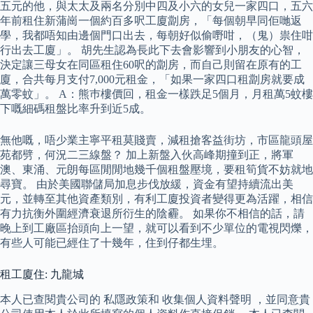
五元的他，與太太及兩名分別中四及小六的女兒一家四口，五六
年前租住新蒲崗一個約百多呎工廈劏房，「每個朝早同佢哋返
學，我都唔知由邊個門口出去，每朝好似偷嘢咁，（鬼）祟住咁
行出去工廈」。 胡先生認為長此下去會影響到小朋友的心智，
決定讓三母女在同區租住60呎的劏房，而自己則留在原有的工
廈，合共每月支付7,000元租金，「如果一家四口租劏房就要成
萬零蚊」。 A：熊巿樓價回，租金一樣跌足5個月，月租萬5蚊樓
下嘅細碼租盤比率升到近5成。
無他嘅，唔少業主寧平租莫賤賣，減租搶客益街坊，市區龍頭屋
苑都劈，何況二三線盤？ 加上新盤入伙高峰期撞到正，將軍
澳、東涌、元朗每區閒閒地幾千個租盤壓境，要租筍貨不妨就地
尋寶。 由於美國聯儲局加息步伐放緩，資金有望持續流出美
元，並轉至其他資產類別，有利工廈投資者變得更為活躍，相信
有力抗衡外圍經濟衰退所衍生的陰霾。 如果你不相信的話，請
晚上到工廠區抬頭向上一望，就可以看到不少單位的電視閃爍，
有些人可能已經住了十幾年，住到仔都生埋。
租工廈住: 九龍城
本人已查閱貴公司的 私隱政策和 收集個人資料聲明 ，並同意貴