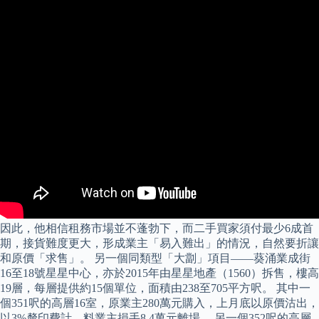
因此，他相信租務市場並不蓬勃下，而二手買家須付最少6成首
期，接貨難度更大，形成業主「易入難出」的情況，自然要折讓
和原價「求售」。 另一個同類型「大劏」項目——葵涌業成街
16至18號星星中心，亦於2015年由星星地產（1560）拆售，樓高
19層，每層提供約15個單位，面積由238至705平方呎。 其中一
個351呎的高層16室，原業主280萬元購入，上月底以原價沽出，
以3%釐印費計，料業主損手8.4萬元離場。 另一個352呎的高層