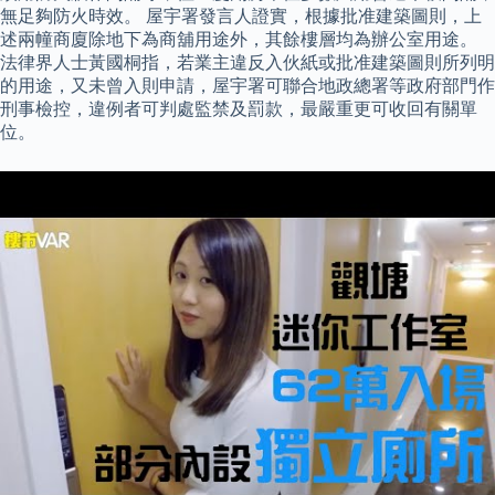
無足夠防火時效。 屋宇署發言人證實，根據批准建築圖則，上
述兩幢商廈除地下為商舖用途外，其餘樓層均為辦公室用途。
法律界人士黃國桐指，若業主違反入伙紙或批准建築圖則所列明
的用途，又未曾入則申請，屋宇署可聯合地政總署等政府部門作
刑事檢控，違例者可判處監禁及罰款，最嚴重更可收回有關單
位。