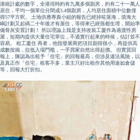
港統計處的數字，全港現時約有九萬多個劏房，約有二十一萬人
居住，平均一個單位分間成3.4個劏房，人均居住面積中位數僅
得57平方呎。 土地供應專責小組的報告已經掉咗落海，填海大
嶼計劃又起碼二十年後才有屋住，等得來已經孫都生埋，開始準
備骨灰安置計劃！ 所以理論上我是支持改裝工廈作為過渡性房
屋，短期內提供大量住宅單位，不過實行起來的時候，估計並不
容易。 租工廈住 再者，他指發展商把項目劏得很小，再提供高
成數按揭，拉低入場門檻，一手買家自然出得起價。 但實質回
報上，陳認為出租予「住宅」的回報最高，但涉及違法風險，以
及真正作「住宅」租客不多，業主只好出租作其他用途如倉儲
等，回報大打折扣。