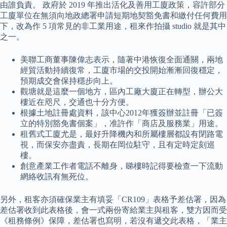
由誰負責。 政府於 2019 年推出活化及善用工廈政策，容許部分
工廈單位在無須向地政總署申請短期地契豁免書和繳付任何費用
下，改為作 5 項常見的非工業用途，租來作拍攝 studio 就是其中
之一。
美聯工商董事陳偉志表示，隨著中港恢復全面通關，兩地
經貿活動持續復常，工廈市場的交投開始漸漸回復穩定，
預期成交會保持穩步向上。
觀塘就是這麼一個地方，區內工廠大廈正在轉型，辦公大
樓近在咫尺，交通也十分方便。
根據土地註冊處資料，該中心2012年獲簽辦並註冊「已簽
立的特別豁免書個案」，准許作「商店及服務業」用途。
租舊式工廈尤是，最好升降機內和所屬樓層都設有閉路電
視，而保安亦盡責，長期在岡位駐守，且有定時定刻巡
樓。
創意產業工作者電話不離身，睇樓時記得要檢查一下流動
網絡收訊有無死位。
另外，租客亦須確保業主有填妥「CR109」表格予差估署，因為
差估署收到此表格後，會一式兩份寄給業主與租客，雙方因而受
《租務條例》保障，差估署也寫明，若沒有遞交此表格，「業主