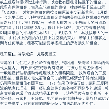
或主租客無權採取法律行動，以追收有關租賃協議下的租金」。
此舉亦保障租客，當業主想連租約賣樓，律師將要求業主出示
「CR109」，才能保障租客的按金由原業主交到新業主。 1月份
租金水平回軟，反映指標工廈租金走勢的美聯工商物業租金指數
最新報151.7，按月跌0.1%，分區呎租方面，升幅最大的分區為
屯門區，1月呎租報12.5元，按月上升1.0%。 黃竹坑/香港仔/鴨
脷洲區最新的平均呎租為15.1元，按月跌3.1%，為跌幅最大的一
區。 由於以上的租約在法律上並沒有約束力，若業主和租客之
間有任何爭論，租客可能需要承擔業主的所有損失和租金。
租工廈住: 裝修光鮮 見客更體面
香港的工商住宅大多位於在香港仔、鴨脷洲、柴灣等工業區的舊
式大廈內。 若政府巡查時發現有違規，可要求租客盡快遷出，
一般地產代理都能助你處理以上的租務問題。 找到適合的工廈
樓盤後，租賃雙方需先簽署合同，說明已經清楚了解有關風險，
仍願意繼續租住有關單位。 （2）如果你仲係唔信，請到工廈附
近的地產代理走一圈，經紀會給你介紹各種不同類型的建議，較
富貴的會建議「酒店式精品工作室」，這些單位有獨立廁所、有
電子鎖、有家具、有冷氣、地面鋪有光滑地磚等；當然窮鬼就沒
有這些享受，只有骯髒的劏房牀位，加送老鼠曱甴相伴。