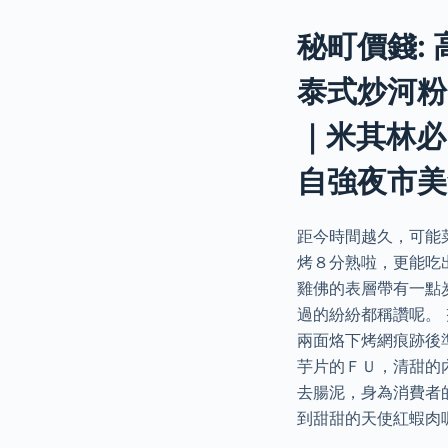
秘町價錢: 
泰式炒河粉
｜米其林必
自強夜市美
距今時間越久，可能
烤８分熟啦，更能吃
雞佛的表層帶有一點
過的紛紛都稱讚呢。
兩面烙下烤網痕跡後
芋片的ＦＵ，清甜的
去腸泥，身為消費者
到甜甜的天使紅蝦肉