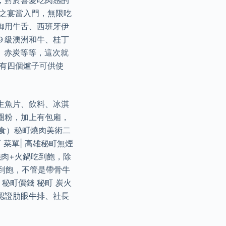
，對於喜愛吃肉感的
長之宴當入門，無限吃
御用牛舌、西班牙伊
９級澳洲和牛、桂丁
、赤炭等等，這次就
有四個爐子可供使
生魚片、飲料、冰淇
圈粉，加上有包廂，
美食）秘町燒肉美術二
菜單| 高雄秘町無煙
燒肉+火鍋吃到飽，除
吃到飽，不管是帶骨牛
秘町價錢 秘町 炭火
認證肋眼牛排、社長