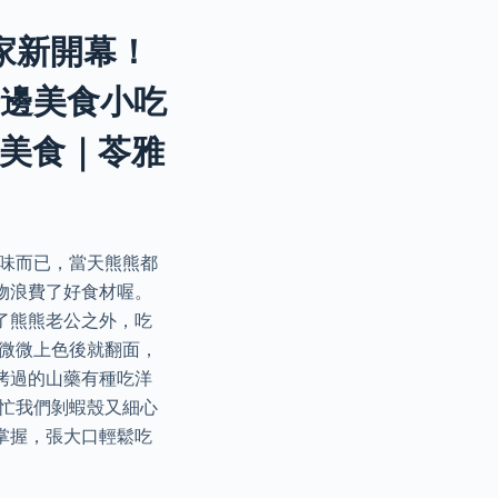
搬家新開幕！
街邊美食小吃
美食｜苓雅
調味而已，當天熊熊都
物浪費了好食材喔。
了熊熊老公之外，吃
面微微上色後就翻面，
烤過的山藥有種吃洋
幫忙我們剝蝦殼又細心
掌握，張大口輕鬆吃