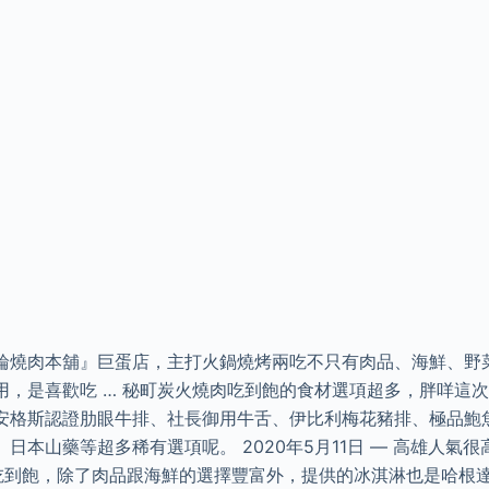
輪燒肉本舖』巨蛋店，主打火鍋燒烤兩吃不只有肉品、海鮮、野
用，是喜歡吃 … 秘町炭火燒肉吃到飽的食材選項超多，胖咩這
安格斯認證肋眼牛排、社長御用牛舌、伊比利梅花豬排、極品鮑魚
日本山藥等超多稀有選項呢。 2020年5月11日 — 高雄人氣
吃到飽，除了肉品跟海鮮的選擇豐富外，提供的冰淇淋也是哈根