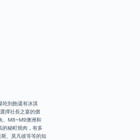
菜吃到飽還有冰淇
次選擇社長之宴的價
、M8~M9澳洲和
很高的秘町燒肉，有多
達斯、莫凡彼等等的知