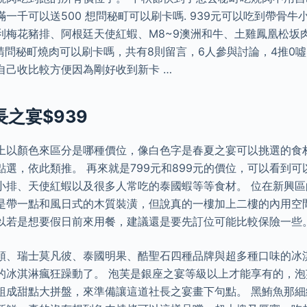
一千可以送500 想問秘町可以刷卡嗎. 939元可以吃到帶骨牛
利梅花豬排、阿根廷天使紅蝦、M8~9澳洲和牛、土雞鳳凰松坂
問題]請問秘町燒肉可以刷卡嗎，共有8則留言，6人參與討論，4推0
自己收比較方便因為剛好收到新卡 …
長之宴$939
上以顏色來區分是哪種價位，像白色字是春夏之宴可以挑選的食
選，依此類推。 再來就是799元和899元的價位，可以看到
小排、天使紅蝦以及很多人常吃的泰國蝦等等食材。 位在新興
是帶一點和風日式的木質裝潢，但說真的一樓加上二樓的內用空
以若是想要假日前來用餐，建議還是要先訂位可能比較保險一些
頌、瑞士莫凡彼、泰國明果、酷聖石四種品牌與超多種口味的冰
的冰淇淋瘋狂躁動了。 泡芙是銀座之宴等級以上才能享有的，
組成甜點大拼盤，來準備讓這道社長之宴畫下句點。 黑鮪魚那