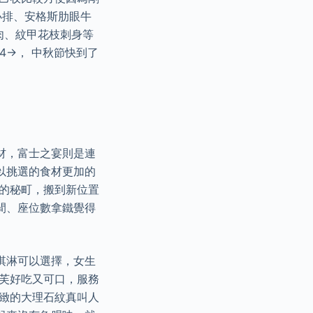
小排、安格斯肋眼牛
肉、紋甲花枝刺身等
噓4→， 中秋節快到了
材，富士之宴則是連
可以挑選的食材更加的
區的秘町，搬到新位置
間、座位數拿鐵覺得
。
淇淋可以選擇，女生
泡芙好吃又可口，服務
細緻的大理石紋真叫人