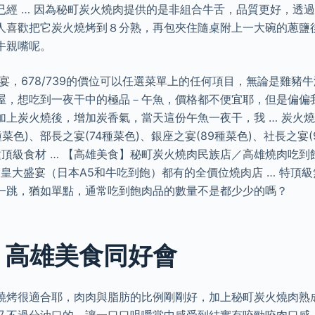
已經 … 因為秘町炭火燒肉提供的是非組合牛舌，品質更好，透
人喜歡把它炭火燒烤到８分熟，再包夾住隨桌附上一大碗的蔥鹽
牛親嘴呢。
宴，678/739的價位可以任選菜單上的任何項目，無論是雞豬
屋，想吃到一夜干中的極品－午魚，價格都不便宜耶，但是偏偏
加上炭火燒後，增加炭香氣，當天這份午魚一夜干，我 … 炭火燒
菜色)、部長之宴(74種菜色)、銀座之宴(89種菜色)、社長之宴
頂級食材 … 【高雄美食】秘町炭火燒肉民族店／高雄燒肉吃到飽
天皇大盛宴（日本A5和牛吃到飽）都有的全價位燒肉店 … 特頂
一跳，猶如單點，通常吃到飽肉品的數量不是都少少的嗎？
: 高雄美食同好會
燒烤很適合耶，肉肉與脂肪的比例剛剛好，加上秘町炭火燒肉熟