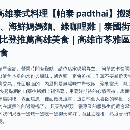
高雄泰式料理【帕泰 padthai】
、海鮮媽媽麵、綠咖哩雞｜泰國
比登推薦高雄美食｜高雄市苓雅區
食
菜單金額、營業時間有變動，請依店家現場為主。 簡單的淋醬
出魷魚本身的水份與甜味，烤過頭一定會乾掉，千萬不要暴殄天
炭香氣，外面脆脆的，內層則是無腥味中帶軟嫩，聚餐當天，除
 夾起黏稠的山藥往烤網上鋪滿著，用著好期待的心情等待，表
準備開吃，表面焦脆，裡面微微濕潤，這是熊個人喜歡的熟度，
內在讓熊吃的過癮極了。 只要點蝦類，很專業的服務生們還會
的我們只要一邊烤一邊吃一邊聊天就好，而且去殼後，熟度更能
呢。