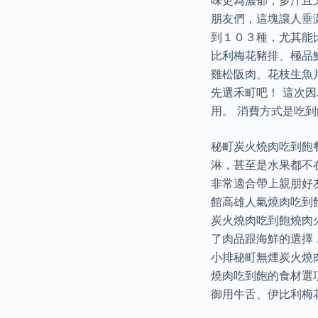
味更為濃郁，多汁且
朋友們，這塊讓人垂
到１０３種，尤其能
比利梅花豬排、極品
雞松阪肉、花枝生魚
先選禾町吧！ 這次
用。 消費方式是吃
秘町炭火燒肉吃到飽
淋，甚至是水果都不
非常適合帶上親朋好友
館高雄人氣燒肉吃到飽
炭火燒肉吃到飽燒肉
了肉品跟海鮮的選擇 
小排秘町無煙炭火燒肉
燒肉吃到飽的食材選
御用牛舌、伊比利梅花