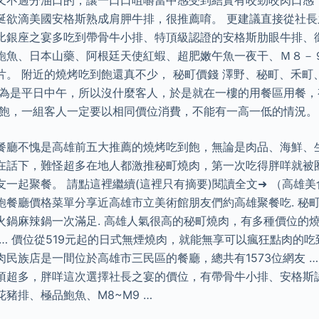
又不過分油口的，讓一口口咀嚼當中感受到結實有咬勁咬肉口感
涎欲滴美國安格斯熟成肩胛牛排，很推薦唷。 更建議直接從社
比銀座之宴多吃到帶骨牛小排、特頂級認證的安格斯肋眼牛排、
鮑魚、日本山藥、阿根廷天使紅蝦、超肥嫩午魚一夜干、Ｍ８－
片。 附近的燒烤吃到飽還真不少， 秘町價錢 澤野、秘町、禾町
因為是平日中午，所以沒什麼客人，於是就在一樓的用餐區用餐，
到飽，一組客人一定要以相同價位消費，不能有一高一低的情況。
餐廳不愧是高雄前五大推薦的燒烤吃到飽，無論是肉品、海鮮、
在話下，難怪超多在地人都激推秘町燒肉，第一次吃得胖咩就被
一起聚餐。 請點這裡繼續(這裡只有摘要)閱讀全文➜ （高雄
餐廳價格菜單分享近高雄市立美術館朋友們約高雄聚餐吃. 秘町 
火鍋麻辣鍋一次滿足. 高雄人氣很高的秘町燒肉，有多種價位的
… 價位從519元起的日式無煙燒肉，就能無享可以瘋狂點肉的
民族店是一間位於高雄市三民區的餐廳，總共有1573位網友 … 
項超多，胖咩這次選擇社長之宴的價位，有帶骨牛小排、安格斯
豬排、極品鮑魚、M8~M9 …