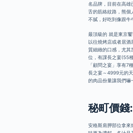
名品牌，目前在高雄
舌的筋絡紋路，熊個
不膩，好吃到像跟牛
最頂級的 就是東京饗
以往燒烤店或者居酒
質細緻的口感，尤其
位，有課長之宴(55種
「顧問之宴」享有7種
長之宴～4999元的
的肉品份量讓我們嚇
秘町價錢
安格斯肩胛部位拿來