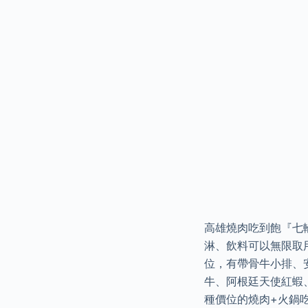
高雄燒肉吃到飽『七
淋、飲料可以無限取
位，有帶骨牛小排、
牛、阿根廷天使紅蝦、
種價位的燒肉+火鍋