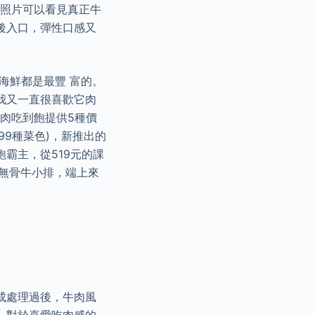
過照片可以看見真正牛
後入口，彈性口感又
牛海鮮都是最豐 富的。
我又一直很喜歡它肉
肉吃到飽提供5種價
(99種菜色)，新推出的
霸主，從519元的課
級無骨牛小排，端上來
成處理過後，牛肉風