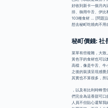
好收到新卡一個月內滿
排、御用牛舌、伊比
103種食材 … [
想去秘町吃燒肉不用
秘町價錢: 社
菜單有些複雜，大致
黃色字的食材也可以點
高檔，像是牛舌、牛
之後的裝潢呈現感覺
其實也不算很多，所
，以及有比利時蜂雪
們完全為這香甜可口
人員不但貼心還幫我