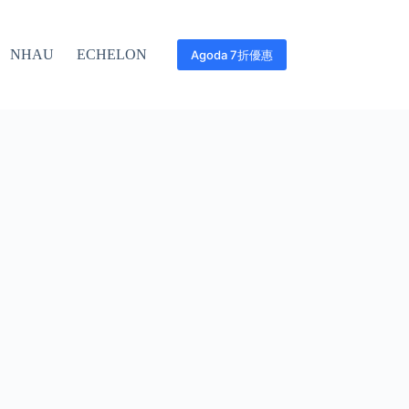
NHAU
ECHELON
Agoda 7折優惠