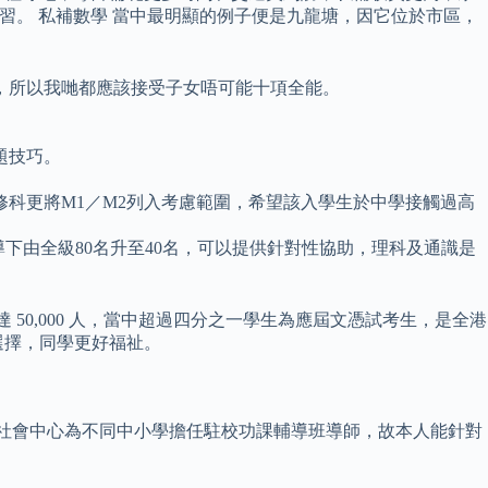
補習。 私補數學 當中最明顯的例子便是九龍塘，因它位於市區，
，所以我哋都應該接受子女唔可能十項全能。
題技巧。
科更將M1／M2列入考慮範圍，希望該入學生於中學接觸過高
導下由全級80名升至40名，可以提供針對性協助，理科及通識是
人達 50,000 人，當中超過四分之一學生為應屆文憑試考生，是全港
選擇，同學更好福祉。
會社會中心為不同中小學擔任駐校功課輔導班導師，故本人能針對