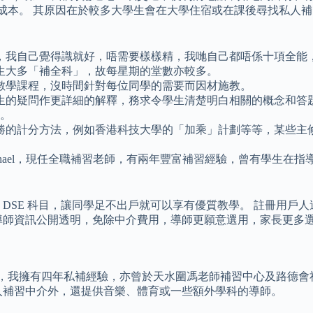
在交通成本。 其原因在於較多大學生會在大學住宿或在課後尋找私人
，我自己覺得識就好，唔需要樣樣精，我哋自己都唔係十項全能
生大多「補全科」，故每星期的堂數亦較多。
數學課程，沒時間針對每位同學的需要而因材施教。
生的疑問作更詳細的解釋，務求令學生清楚明白相關的概念和答
元。
勝的計分方法，例如香港科技大學的「加乘」計劃等等，某些主修
chael，現任全職補習老師，有兩年豐富補習經驗，曾有學生在指
蓋多個 DSE 科目，讓同學足不出戶就可以享有優質教學。 註冊用戶
導師資訊公開透明，免除中介費用，導師更願意選用，家長更多
面上，我擁有四年私補經驗，亦曾於天水圍馮老師補習中心及路德
人補習中介外，還提供音樂、體育或一些額外學科的導師。