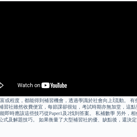
富或程度，都能得到補習機會，透過學識於社會向上Í流動。 
有些補習社雖然收費便宜，每節課卻很短，考試時期亦無加堂，這點要
時應該這些技巧從Paper1及2找到答案。 私補數學 另外，
易記下公式及解題技巧。 如果衡量了大型補習社的優、缺點後，還