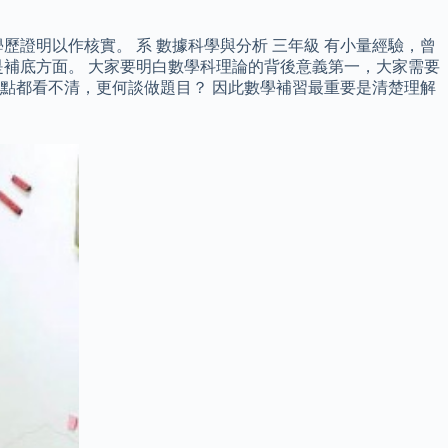
證明以作核實。 系 數據科學與分析 三年級 有小量經驗，曾
補底方面。 大家要明白數學科理論的背後意義第一，大家需要
點都看不清，更何談做題目？ 因此數學補習最重要是清楚理解