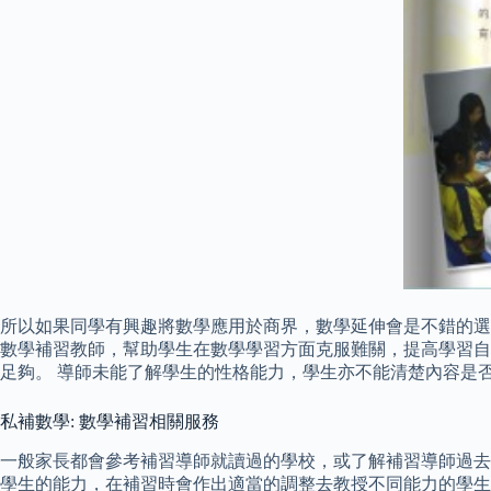
所以如果同學有興趣將數學應用於商界，數學延伸會是不錯的選
數學補習教師，幫助學生在數學學習方面克服難關，提高學習自
足夠。 導師未能了解學生的性格能力，學生亦不能清楚內容是
私補數學: 數學補習相關服務
一般家長都會參考補習導師就讀過的學校，或了解補習導師過去在
學生的能力，在補習時會作出適當的調整去教授不同能力的學生