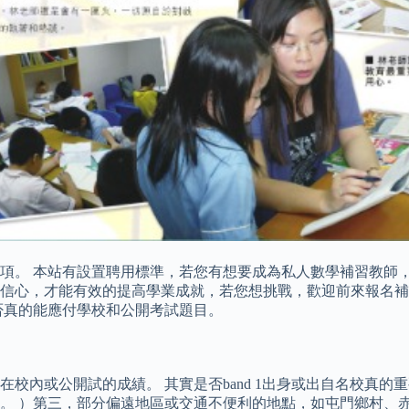
項。 本站有設置聘用標準，若您有想要成為私人數學補習教師，
信心，才能有效的提高學業成就，若您想挑戰，歡迎前來報名補
否真的能應付學校和公開考試題目。
校內或公開試的成績。 其實是否band 1出身或出自名校真的
。 ）第三，部分偏遠地區或交通不便利的地點，如屯門鄉村、