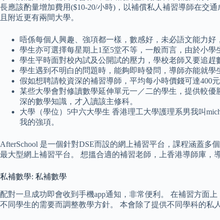
長應該酌量增加費用($10-20/小時)，以補償私人補習導師
且附近更有兩間大學。
唔係每個人興趣、強項都一樣，數感好，未必語文能力好
學生亦可選擇每星期上1至5堂不等，一般而言，由於小學
學生平時面對校內試及公開試的壓力，學校老師又要追趕
學生遇到不明白的問題時，能夠即時發問，導師亦能就學
假如想聘請較資深的補習導師，平均每小時價錢可達400
某些大學會對修讀數學延伸單元一／二的學生，提供較優
深的數學知識，才入讀該主修科。
大學（學位）5中六大學生 香港理工大學護理系男我叫mi
我的強項。
AfterSchool 是一個針對DSE而設的網上補習平台，課程涵
最大型網上補習平台。 想搵合適的補習老師，上香港導師庫，
私補數學: 私補數學
配對一旦成功即會收到手機app通知，非常便利。 在補習方
不同學生的需要而調整教學方針。 本會除了提供不同學科的私