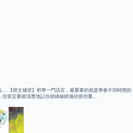
原先… 【韓文補習】初學一門語言，最重要的就是學會不同時態的
，但壹定要能清楚地記住經緯線經過的壹些重…