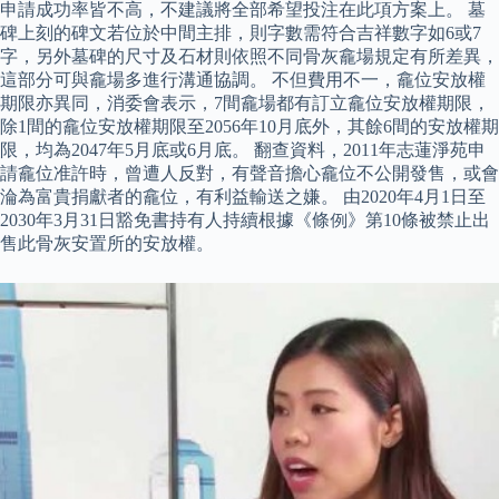
申請成功率皆不高，不建議將全部希望投注在此項方案上。 墓
碑上刻的碑文若位於中間主排，則字數需符合吉祥數字如6或7
字，另外墓碑的尺寸及石材則依照不同骨灰龕場規定有所差異，
這部分可與龕場多進行溝通協調。 不但費用不一，龕位安放權
期限亦異同，消委會表示，7間龕場都有訂立龕位安放權期限，
除1間的龕位安放權期限至2056年10月底外，其餘6間的安放權期
限，均為2047年5月底或6月底。 翻查資料，2011年志蓮淨苑申
請龕位准許時，曾遭人反對，有聲音擔心龕位不公開發售，或會
淪為富貴捐獻者的龕位，有利益輸送之嫌。 由2020年4月1日至
2030年3月31日豁免書持有人持續根據《條例》第10條被禁止出
售此骨灰安置所的安放權。