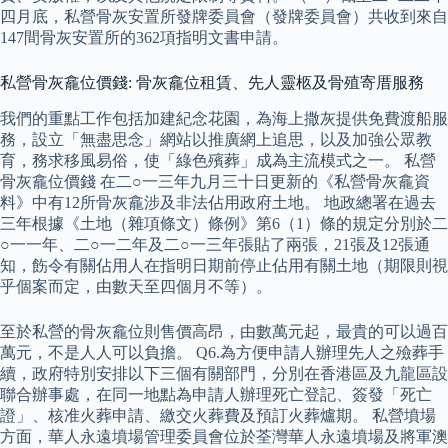
四月底，私營骨灰安置所發牌委員會（發牌委員會）共收到來自
147間骨灰安置所的362項指明文書申請。
私營骨灰龕位價錢: 骨灰龕位租賃、先人靈柩及骨殖寄厝服務
我們的重點工作包括加建紀念花園，為海上撒灰提供免費渡船服
務，設立「無盡思念」網站以推廣網上追思，以及加強公眾教
育，務求移風易俗，使「綠色殯葬」成為主流模式之一。 私營
骨灰龕位價錢 在二○一三年九月三十日更新的《私營骨灰龕資
料》中有12所骨灰龕涉及非法佔用政府土地。 地政總署在過去
三年根據《土地（雜項條文）條例》第6（1）條的規定分別於二
○一一年、二○一二年及二○一三年張貼了兩張，21張及12張通
知，飭令有關佔用人在指明日期前停止佔用有關土地（期限則視
乎個案而定，由數天至四個月不等）。
至於私營的骨灰龕位則售價高昂，由數萬元起，最貴的可以過百
萬元，不是人人可以負擔。 Q6.為方便申請人辦理先人之殮葬手
續，政府特別安排以下三個有關部門，分別在香港區及九龍區設
聯合辦事處，在同一地點為申請人辦理死亡登記、簽發「死亡
證」、核准火葬申請、繳交火葬費及預訂火葬爐期。 私營墳場
方面，華人永遠墳場管理委員會位於荃灣華人永遠墳場及將軍澳