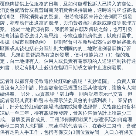
覆能夠提供上位服務的日期，及如何處理投訴人已購入的龕位。
消委會促請骨灰龕營辦商與消費者保持溝通，適時通告牌照審批
的消息，釋除消費者的疑慮。 假若龕場因未符合法例而不獲發
牌，亦理應作出適當的處理，與消費者商討退款或賠償等處理方
案。 鑑於土地資源有限，我們希望在顧及傳統之餘，也可引發
社會討論是否應引入新思維，令龕位能持續供應，以應付需求。
根據《城市規劃條例》，規劃監督可在新界鄉郊位於發展審批地
區圖或其後包括在分區計劃大綱圖內的土地對違例發展執行管
制。 凡規劃監督認為有違例發展，便可根據第23（1）條的規
定，向土地擁有人、佔用人或負責有關事項的人送達強制執行通
知書，規定有關人士必須在指明日期或之前中止違例發展。
記者昨以顧客身份致電位於紅磡的龕場「玄妙道院」，負責人直
言沒有入紙申請，惟全數龕位已經遷出至其他地方，讓擁有人繼
續供奉。 另外，西貢龕場「湛山寺」則向記者表示已交表，但
記者發現其資料昨暫未有顯示於委員會的申請列表上。 業界估
計，部分位於紅磡的龕場將結業或疑非法經營，又指龕位銷售料
凍結一至三年，待有龕場獲發牌，骨灰位售價估計上漲最少三
成。 發牌委員會成員、工程師何賜明就問到志蓮淨苑如何處理
春秋二祭的人流問題，志蓮淨苑代表表示，在春秋二祭時，會確
保有足夠人手工作，包括有保安分3個位置站崗，入口亦有保安