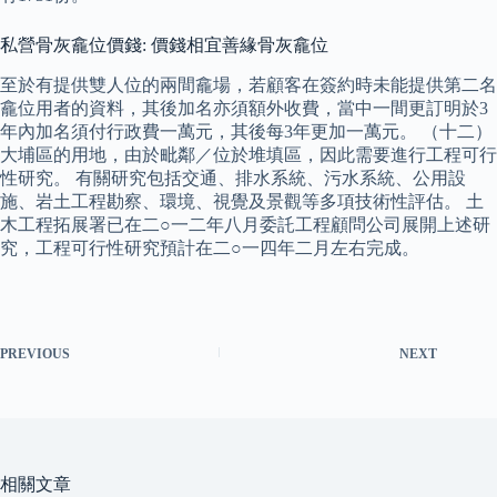
私營骨灰龕位價錢: 價錢相宜善緣骨灰龕位
至於有提供雙人位的兩間龕場，若顧客在簽約時未能提供第二名
龕位用者的資料，其後加名亦須額外收費，當中一間更訂明於3
年內加名須付行政費一萬元，其後每3年更加一萬元。 （十二）
大埔區的用地，由於毗鄰／位於堆填區，因此需要進行工程可行
性研究。 有關研究包括交通、排水系統、污水系統、公用設
施、岩土工程勘察、環境、視覺及景觀等多項技術性評估。 土
木工程拓展署已在二○一二年八月委託工程顧問公司展開上述研
究，工程可行性研究預計在二○一四年二月左右完成。
PREVIOUS
NEXT
相關文章