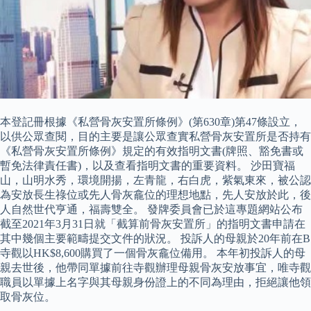
本登記冊根據《私營骨灰安置所條例》(第630章)第47條設立，
以供公眾查閱，目的主要是讓公眾查實私營骨灰安置所是否持有
《私營骨灰安置所條例》規定的有效指明文書(牌照、豁免書或
暫免法律責任書)，以及查看指明文書的重要資料。 沙田寶福
山，山明水秀，環境開揚，左青龍，右白虎，紫氣東來，被公認
為安放長生祿位或先人骨灰龕位的理想地點，先人安放於此，後
人自然世代亨通，福壽雙全。 發牌委員會已於這專題網站公布
截至2021年3月31日就「截算前骨灰安置所」的指明文書申請在
其中幾個主要範疇提交文件的狀況。 投訴人的母親於20年前在B
寺觀以HK$8,600購買了一個骨灰龕位備用。 本年初投訴人的母
親去世後，他帶同單據前往寺觀辦理母親骨灰安放事宜，唯寺觀
職員以單據上名字與其母親身份證上的不同為理由，拒絕讓他領
取骨灰位。