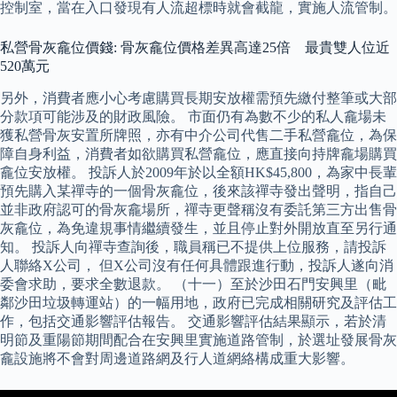
控制室，當在入口發現有人流超標時就會截龍，實施人流管制。
私營骨灰龕位價錢: 骨灰龕位價格差異高達25倍 最貴雙人位近
520萬元
另外，消費者應小心考慮購買長期安放權需預先繳付整筆或大部
分款項可能涉及的財政風險。 市面仍有為數不少的私人龕場未
獲私營骨灰安置所牌照，亦有中介公司代售二手私營龕位，為保
障自身利益，消費者如欲購買私營龕位，應直接向持牌龕場購買
龕位安放權。 投訴人於2009年於以全額HK$45,800，為家中長輩
預先購入某禪寺的一個骨灰龕位，後來該禪寺發出聲明，指自己
並非政府認可的骨灰龕場所，禪寺更聲稱沒有委託第三方出售骨
灰龕位，為免違規事情繼續發生，並且停止對外開放直至另行通
知。 投訴人向禪寺查詢後，職員稱已不提供上位服務，請投訴
人聯絡X公司， 但X公司沒有任何具體跟進行動，投訴人遂向消
委會求助，要求全數退款。 （十一）至於沙田石門安興里（毗
鄰沙田垃圾轉運站）的一幅用地，政府已完成相關研究及評估工
作，包括交通影響評估報告。 交通影響評估結果顯示，若於清
明節及重陽節期間配合在安興里實施道路管制，於選址發展骨灰
龕設施將不會對周邊道路網及行人道網絡構成重大影響。