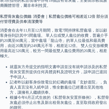
表5所指明的私營墳場中亦有18個設有骨灰龕，主要由宗教或族
裔團體管理，屬非牟利性質。
私營骨灰龕位價錢: 消委會｜私營龕位價格可相差近12倍 部分須
付管理費及供奉清潔費等
消委會在去年11月至12月期間，致電7間持牌私營龕場，並以顧
客身份到訪其中5間龕場。 單人位或雙人龕位的收費，普遍介乎
約20萬至60萬元，當中龕場「龍山寺」的單人位最低和最高費
用，由近20萬至約249萬元不等，相差近12倍。 雙人位安放權費
用最高近520萬元，較另一間最低雙人龕位費用的20萬元，相差
極大。
就靈灰方舟提交的指明文書申請並沒有就申請涉及的私營
骨灰安置所提供任何具體資料及證明文件，該申請已退回
予申請人。
記者昨以顧客身份致電位於紅磡的龕場「玄妙道院」，負
責人直言沒有入紙申請，惟全數龕位已經遷出至其他地
方，讓擁有人繼續供奉。
根據今年6月正式生效的《私營骨灰安置所條例》，私營骨
灰龕必須停止出售及新出租骨灰龕位，直至取得政府發出
的牌照。