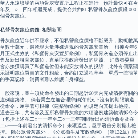
華人永遠墳場的兩項骨灰安置所工程正在進行，預計最快可在今
年及二○二四年相繼完成，提供合共約81 私營骨灰龕位價錢 000
個骨灰龕位。
私營骨灰龕位價錢: 相關新聞
骨灰龕位近年供不應求，不但私營龕位價格不斷飈升，動輒數萬
至數十萬元，還湧現大量涉嫌違規的骨灰龕安置所。 根據今年6
月正式生效的《私營骨灰安置所條例》，私營骨灰龕必須停止出
售及新出租骨灰龕位，直至取得政府發出的牌照。 消費者委員
會亦接獲購買了私營龕位但未能安放骨灰的投訴，此外有個案顯
示証明龕位買賣的文件粗疏，合約訂立過程草卒，單憑一些簡單
的手寫記錄，消費者難以維護自身權益。
一般來說，業主須於命令發出的日期起計60天內完成清拆有關的
違例建築物。 倘若業主在無合理辯解的情況下沒有於期限前遵
從命令，屋宇署可根據《建築物條例》的規定向其提出檢控。
過去三年，共有涉及五所私營骨灰龕的六項違例建築物清拆命令
（包括上述在二○一一年至二○一三年期間發出的清拆命令及在
二○一一年前發出的清拆命令）未獲遵從，屋宇署曾分別提出檢
控。 除公眾骨灰龕外，《公眾衞生及市政條例》（第132章）附