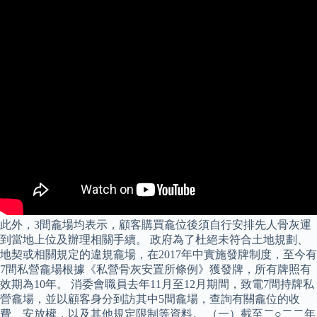
此外，3間龕場均表示，顧客購買龕位後須自行安排先人骨灰運
到當地上位及辦理相關手續。 政府為了杜絕未符合土地規劃、
地契或相關規定的違規龕場，在2017年中實施發牌制度，至今有
7間私營龕場根據《私營骨灰安置所條例》獲發牌，所有牌照有
效期為10年。 消委會職員去年11月至12月期間，致電7間持牌私
營龕場，並以顧客身分到訪其中5間龕場，查詢有關龕位的收
費、安放權，以及其他規定限制等資料。 （一）截至二○二二年