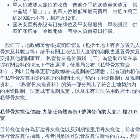
單人位或雙人龕位的收費，普遍介乎約20萬至60萬元，當
中龕場「龍山寺」的單人位最低和最高費用，由近20萬至
約249萬元不等，相差近12倍。
靈灰安置所亦設有祖先牌位及平安燈服務，早晚誦經，供
奉鮮花祭品，冷氣開放，有專人負責每日打掃。
一般而言，地政總署會根據實際情况（包括土地上有否放置先人
骨灰及其數目等）給予有關土地佔用人適當的期限去遷置骨灰及
安排其他相關事宜。 私營骨灰龕位價錢 （三）為協助市民在掌
握有關資料的情況下作出選擇，發展局公布《私營骨灰龕資
料》，列出並每季更新地政總署或規劃署已獲悉，並有理由相信
作私營骨灰龕用途的處所的相關土地／契約（用途限制）及規劃
資料。 《私營骨灰龕資料》的第一部分列出了符合土地契約內
的用途限制、法定城市規劃規定，以及未有非法佔用政府土地的
私營骨灰龕。
私營骨灰龕位價錢: 九龍旺角煙廠街9 號興發商業大廈21 樓2103
室
目前龕位會分為新建骨灰龕位以及到期後重用骨灰龕位，前者需
進行骨灰龕位抽籤，後者則是以登記骨灰龕位輪候的方式，然而