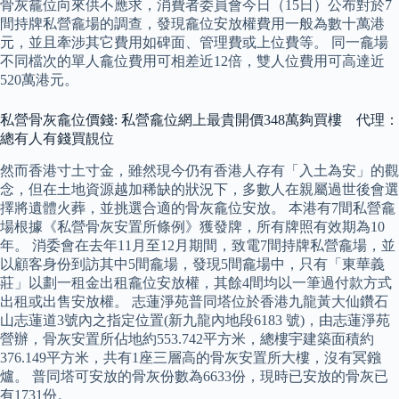
骨灰龕位向來供不應求，消費者委員會今日（15日）公布對於7
間持牌私營龕場的調查，發現龕位安放權費用一般為數十萬港
元，並且牽涉其它費用如碑面、管理費或上位費等。 同一龕場
不同檔次的單人龕位費用可相差近12倍，雙人位費用可高達近
520萬港元。
私營骨灰龕位價錢: 私營龕位網上最貴開價348萬夠買樓 代理：
總有人有錢買靚位
然而香港寸土寸金，雖然現今仍有香港人存有「入土為安」的觀
念，但在土地資源越加稀缺的狀況下，多數人在親屬過世後會選
擇將遺體火葬，並挑選合適的骨灰龕位安放。 本港有7間私營龕
場根據《私營骨灰安置所條例》獲發牌，所有牌照有效期為10
年。 消委會在去年11月至12月期間，致電7間持牌私營龕場，並
以顧客身份到訪其中5間龕場，發現5間龕場中，只有「東華義
莊」以劃一租金出租龕位安放權，其餘4間均以一筆過付款方式
出租或出售安放權。 志蓮淨苑普同塔位於香港九龍黃大仙鑽石
山志蓮道3號內之指定位置(新九龍內地段6183 號)，由志蓮淨苑
營辦，骨灰安置所佔地約553.742平方米，總樓宇建築面積約
376.149平方米，共有1座三層高的骨灰安置所大樓，沒有冥鏹
爐。 普同塔可安放的骨灰份數為6633份，現時已安放的骨灰已
有1731份。