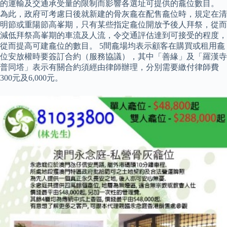
的運輸及交通承受量的限制而影響各選址可提供的龕位數目。
為此，政府可考慮日後就新建的骨灰龕在配售龕位時，規定在清
明節或重陽節高峯期，只有某些指定龕位開放予後人拜祭，從而
減低拜祭高峯期的車流及人流，令交通評估達到可接受的程度，
從而提高可建龕位的數目。 5間龕場均表示顧客在購買或租用龕
位安放權時要簽訂合約（服務協議），其中「善緣」及「羅漢寺
普同塔」表示有關合約須經由律師辦理，分別需要繳付律師費
300元及6,000元。