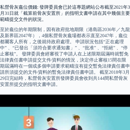
私營骨灰龕位價錢: 發牌委員會已於這專題網站公布截至2021年3
月31日就「截算前骨灰安置所」的指明文書申請在其中幾個主要
範疇提交文件的狀況。
至於龕位的年期限制，因有政府批地期限（港島區2036年／九龍
及新界區2047年），4個私營骨灰龕場都表示直至2047年，龕位
都屬客人所有，之後就待政府處理。 申請狀況包括“正在處理
中” 、“已發出「須符合要求通知書」” 、“批准” 、“拒絕” 、“停
止審核”。 發牌委員會經審視了申請人在上述限期屆滿時就暫免
法律責任書申請提交文件∕資料的情況，決定停止審核15間在限
期屆滿時在一個或多個申請要求範疇沒有提交暫免法律責任書申
請所須提交的文件∕資料的暫免法律責任書申請。 截至2018年3月
29日完結時，私營骨灰安置所發牌委員會收到共144間私營骨灰
安置所提交的指明文書申請。