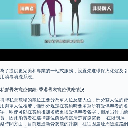
為了提供更完美和專業的一站式服務，設置先進環保火化爐及引
用消毒噴洗系統。
私營骨灰龕位價錢: 香港骨灰龕位供應情況
持牌私營龕場的龕位主要分為單人位及雙人位，部分雙人位的費
用與單人位相若，惟部分規定在簽約時要填寫所有受供奉者的名
字，即使可以在簽約後加名或更換受供奉者名字，但須另付手續
費，因此消費者在選擇龕位前應考慮清楚實際需要。 在限制拜
祭時間方面，目前建造新骨灰龕的計劃，往往因選址周邊道路網