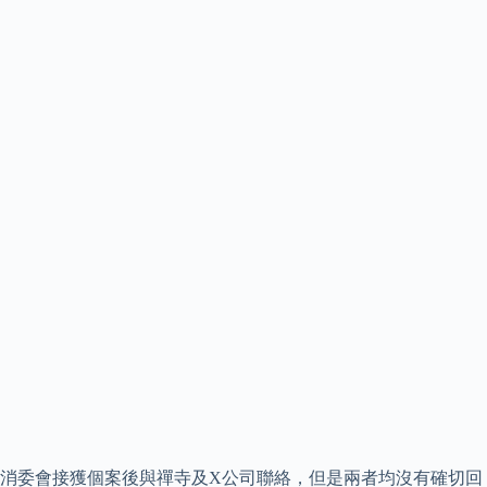
消委會接獲個案後與禪寺及X公司聯絡，但是兩者均沒有確切回