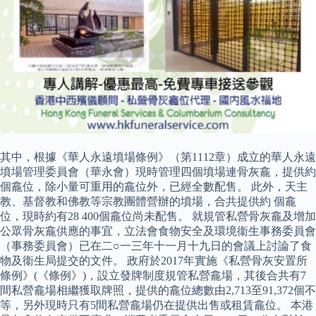
其中，根據《華人永遠墳場條例》（第1112章）成立的華人永遠
墳場管理委員會（華永會）現時管理四個墳場連骨灰龕，提供約
個龕位，除小量可重用的龕位外，已經全數配售。 此外，天主
教、基督教和佛教等宗教團體營辦的墳場，合共提供約 個龕
位，現時約有28 400個龕位尚未配售。 就規管私營骨灰龕及增加
公眾骨灰龕供應的事宜，立法會食物安全及環境衞生事務委員會
（事務委員會）已在二○一三年十一月十九日的會議上討論了食
物及衞生局提交的文件。 政府於2017年實施《私營骨灰安置所
條例》(《條例》)，設立發牌制度規管私營龕場，其後合共有7
間私營龕場相繼獲取牌照，提供的龕位總數由2,713至91,372個不
等，另外現時只有5間私營龕場仍在提供出售或租賃龕位。 本港