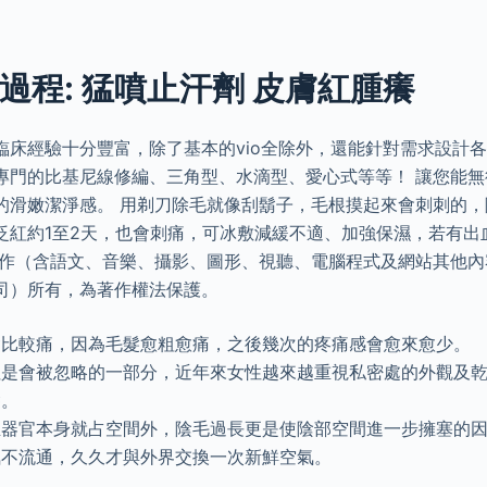
過程: 猛噴止汗劑 皮膚紅腫癢
臨床經驗十分豐富，除了基本的vio全除外，還能針對需求設計
專門的比基尼線修編、三角型、水滴型、愛心式等等！ 讓您能無
的滑嫩潔淨感。 用剃刀除毛就像刮鬍子，毛根摸起來會刺刺的，
泛紅約1至2天，也會刺痛，可冰敷減緩不適、加強保濕，若有出
著作（含語文、音樂、攝影、圖形、視聽、電腦程式及網站其他內
司）所有，為著作權法保護。
會比較痛，因為毛髮愈粗愈痛，之後幾次的疼痛感會愈來愈少。
往是會被忽略的一部分，近年來女性越來越重視私密處的外觀及
髮。
殖器官本身就占空間外，陰毛過長更是使陰部空間進一步擁塞的
氣不流通，久久才與外界交換一次新鮮空氣。