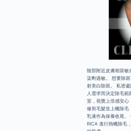
陰部附近皮膚相當敏
染劑過敏。 想要除
射美白除斑。 私密
人需求而決定除毛範
室，視覺上倍感安心
修剪毛髮並上蠟除毛，
乳液作為保養收尾。 
RICA 進行熱蠟