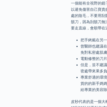
一個能有全視野的鏡
以避免傷害自己寶貴
處的陰毛，不要用刮
鬍刀，因為刮鬍刀無
要走直線，會順帶在
把手銬戴在另
曾醫師也建議
免對私密處肌
電動修整的刀片
但是，並不建
密處帶來果多
專業舒適的環
貨的的新手媽媽
給專業的美容
皮秒代表的是一個大概