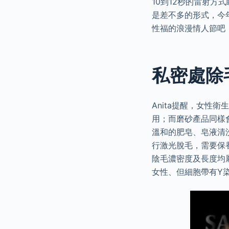
10到12秒的雷射方
是差不多的形式，今
性福的浪漫情人節吧
私密處除
Anita提醒，女
用；而磨砂產品同樣會
溫和的肥皂、皂液清
行激光脫毛，需要保養
陰毛濃密度及長度均
女性、但細胞帶有Y