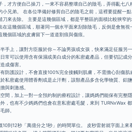
子，才方便自己操刀，一來不容易整壞自己的陰毛，弄得亂七八
的小兄弟。 在各位準備好修剪自己的陰毛之前，這裡要提醒一
鬍刀來去除。 主要是這幾個區域，都是平整區的面積比較狹窄
法在這幾個區域，順著同一個水平面來刮除陰毛，反倒是會無視
這幾個區域的皮膚留下一道道割痕與傷痕。
一半手上，讓對方臣服於你～不論男孩或女孩，快來滿足征服另
在日常可以使用含有保濕或美白成分的私密處產品，但要切記成
膚造成傷害。
有防護設計，不會直接100%完全接觸到肌膚，不需擔心刮傷肌
議於私密處使用體香劑或是止汗劑，該類產品多含化學物質、鋁
負擔與刺激感。
境空間，加上一對一全預約制的療程設計，讓媽媽們能保有完整
外，也有不少媽媽們也會在意私密處毛髮，來到 TURNxWax 
除毛師。
10到12秒「萬億分之1秒」的時間單位。 皮秒雷射就字面上