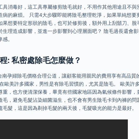
工具消毒好，這工具專屬修剪陰毛就好，不用作其他用途且不與
性病的麻煩。 只需4大步驟即能將陰毛整理乾淨，如果單純想要
如果想要特定形狀的陰毛，也可於修剪後，額外用上刮鬍刀、脫
於生理造成影響，並進一步影響到心理層面吧？ 陰毛過長還會影
卑感。
程: 私密處除毛怎麼做？
的台南孕婦除毛價格合理公道，讓顧客能用親民的費用享有高品質
實在歐美許多國家，男性是有除毛習慣的，尤其是陰毛。 歐美許
尊重，也方便清潔保養，畢竟有些國家地區因為氣候條件影響，
陰毛，避免毛髮沾染細菌滋生，也不會有男生陰毛卡到內褲的問
處毛髮，這是因為剃掉毛髮的兩天後，毛髮吸光的能力是最好。