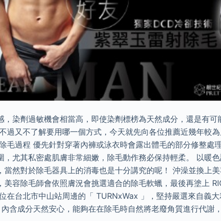
感，染劑過敏機會相當高，即使染劑標榜為天然成分，還是有可
斑不過又不了解要用哪一個方式，今天就先向各位推薦近幾年較
處除毛過程 優先針對穿著內褲或泳衣時會露出體毛的部分修整處
圍，尤其私密處肌膚非常細嫩，除毛動作務必保持輕柔。 以暖
，當然對於除毛器具上的消毒也是十分講究的呢！ 沖澡並換上
美容除毛師會依照膚況會挑選適合的除毛軟蠟，最後再塗上 RI
位在台北市中山站周邊的「 TURNxWax 」，堅持嚴選來自義
除毛，內含成分天然安心，能夠在在除毛時自然將老廢角質進行代謝