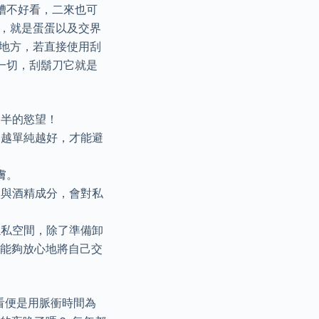
糟不好看，二來也可
點，就是蛋蛋以及交界
的地方，若直接使用刮
一切，刮鬍刀它就是
一半的慾望！
分越單純越好，才能避
膚。
鹽與酒精成分，會對私
隱私空間，除了準備卸
都能夠放心地將自己交
來看便是用脈衝時間為