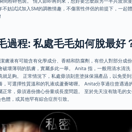
式瞬間粉碎色斑。 情人節即將到來，想好要怎麼跟另一半共渡浪漫
年不妨試試加入SM的調教情趣，不傷害性伴侶的前提下，一起
！
毛過程: 私處毛毛如何脫最好
性衛生潔膚液有可能含有化學成分、香精和防腐劑，有些人對部分成
破壞薄弱的肌膚，實屬多此一舉。 Anita 指，一般用清水清
洗就足夠。 正常情況下，私處毋須刻意塗抹保濕產品，以免受到
，可選擇性質溫和的乳液或蘆薈啫喱。 Anita分享過往曾遇過
屬正常，毋須過份擔心份量或長度問題。 至於先天沒有陰毛的
染色體，或其他罕有綜合症所引致。