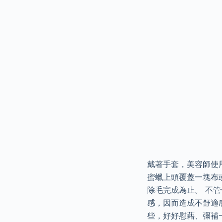
戴著手套，美容師使
蜜蠟上頭覆蓋一塊布
除毛完成為止。 不
感，因而造成不舒適
些，好好慰藉、彌補