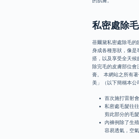
的肌膚。
私密處除毛
蓓爾黛私密處除毛的
身成各種形狀，像是
搭，以及享受全天候
除完毛的皮膚部位會
膏。 本網站之所有
美」（以下簡稱本公
首次施打雷射
私密處毛髮往
剪此部分的毛
內褲例除了生
容易透氣，空