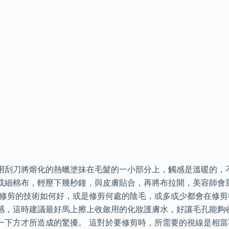
用刮刀將熔化的熱蠟塗抹在毛髮的一小部分上，觸感是溫暖的，
或細棉布，輕壓下幾秒鐘，與皮膚貼合，再將布拉開，美容師會
管修剪的技術如何好，或是修剪何處的陰毛，或多或少都會在修剪
感，這時建議最好馬上擦上收斂用的化妝護膚水，好讓毛孔能夠
一下方才所造成的驚擾。 這對於要修剪時，所需要的視線是相