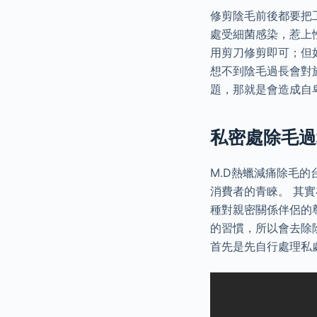
修剪陰毛前後都要把
處受細菌感染，惹上
用剪刀修剪即可；但
想不到陰毛過長會對
題，那就是會造成自
私密處除毛過
M.D熱蠟減痛除毛
消費者的青睞。 其
種對親密關係伴侶的
的習慣，所以會去除
首先是先自行處理私