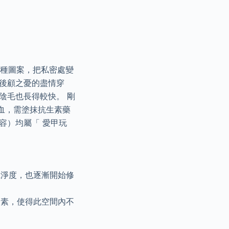
各種圖案，把私密處變
後顧之憂的盡情穿
陰毛也長得較快。 剛
血，需塗抹抗生素藥
容）均屬「 愛甲玩
乾淨度，也逐漸開始修
因素，使得此空間內不