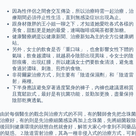
因為性伴侶之間會交互傳染，所以治療時需一起治療，治
療期間必須停止性生活，直到無感染症狀出現為止。
跟身材微胖的王小姐一聊之下，才知道她愛吃各式各樣的
美食，甜點更是她的最愛，連喝咖啡或喝茶都要加糖。
健康醫療網是以健康新聞、治療新知為主的全方位健康網
站。
另外，女士的飲食是否「重口味」，也會影響女性下體的
氣味，飲食越濃味，就越易令陰部出現異味，令女士的陰
部痕癢、出現紅腫，所以建議女士們要飲食清淡，避免進
食過於濃味、刺激、煎炸的食物。
非荷爾蒙治療方式，則主要有「陰道保濕劑」和「陰道雷
射」兩種。
下半身應該避免穿著過度緊身的褲子，內褲也建議選棉質
且寬鬆款式，最好是有抗菌功能，並勤加更換，盡量保持
陰部乾爽透氣。
由於每個醫生的觀念與治療方式的不同，有的醫師會先把念珠菌
治療好，有的則是先治療細菌感染再加上念珠菌，先將細菌殺除
後回到健康環境的狀態自然就會好，解答大家心中拿到不同藥品
的疑惑。 2.陰道雷射治療，其為一種非侵入式的治療方式，可刺