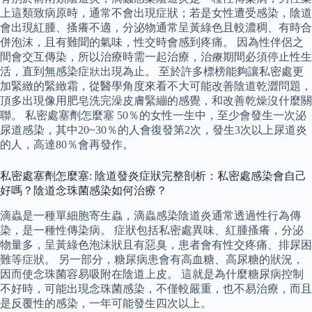
上這類致病原時，通常不會出現症狀；若是女性遭受感染，陰道
會出現紅腫、搔癢不適，分泌物通常呈黃綠色且較濃稠、有時合
併泡沫，且有難聞的氣味，性交時會感到疼痛。 因為性伴侶之
間會交互傳染，所以治療時需一起治療，治療期間必須停止性生
活，直到無感染症狀出現為止。 至於許多標榜能夠讓私密處更
加緊緻的緊緻霜，從醫學角度來看不大可能改善陰道乾澀問題，
頂多出現像用肥皂洗完澡皮膚緊繃的感覺，和改善乾燥沒什麼關
聯。 私密處塞劑怎麼塞 50％的女性一生中，至少會發生一次泌
尿道感染，其中20~30％的人會復發第2次，發生3次以上尿道炎
的人，高達80％會再發作。
私密處塞劑怎麼塞: 陰道發炎症狀完整剖析：私密處感染會自己
好嗎？陰道念珠菌感染如何治療？
滴蟲是一種單細胞寄生蟲，滴蟲感染陰道炎通常透過性行為傳
染，是一種性傳染病。 症狀包括私密處異味、紅腫搔癢，分泌
物量多，呈黃綠色泡沫狀且有惡臭，患者會有性交疼痛、排尿困
難等症狀。 另一部分，糖尿病患會有高血糖、高尿糖的狀況，
因而使念珠菌容易吸附在陰道上皮。 這就是為什麼糖尿病控制
不好時，可能出現念珠菌感染，不僅較嚴重，也不易治療，而且
是反覆性的感染，一年可能發生四次以上。