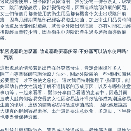
過於頻密使用，會令陰部及陰道的自然分泌物一併被洗走，破壞
女士陰部的酸鹼度，陰部變得乾澀，因而造成陰部痕癢的問題。
女士們每個月都會使用的衛生用品都有機會令女士出現陰部痕
癢，因為月經期間陰部已經容易滋生細菌，加上衛生用品長時間
令陰道及陰部難以透氣，就會令外陰出現痕癢，亦有可能在月經
後期經血量較少時，因為衛生巾與陰部產生過多磨擦而導致痕
癢。
私密處塞劑怎麼塞: 陰道塞劑要塞多深?不好塞可以沾水使用嗎?
– 西藥
這麼尷尬的情形若是出門在外突然發生，肯定會困擾許多人！
除了向專業醫師諮詢治療方法外，關於外陰癢的一些相關知識務
必要釐清，才不會使之惡化。 這次我們特別整理了7點事項，能
夠幫助各位女性清楚了解不適情形的形成原因，以及有哪些注意
事項等，一起來看看… 醫師分享自己看過的患者中，因過胖而
造成大腿內側容易交疊的女性因容易流汗導致陰部成為潮濕容易
生菌的環境，這樣的體態容易得陰道珠菌感染。 因此他建議當
大腿真的胖到容易磨擦、出汗還是要注意飲食，多運動，下半身
也要盡量保持透氣。
有別於前兩類陰道炎，滴蟲感染陰道炎是一種性傳染病，男性染