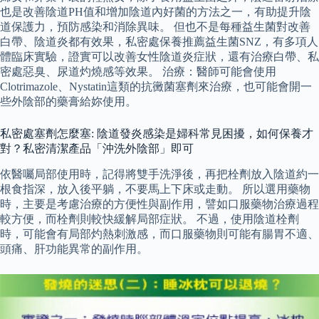
也是改善陰道PH值和增加陰道內好菌的方法之一，有助提升陰
道保護力，預防感染和消除異味。 但也不是每種益生菌對改善
白帶、陰道炎都有效果，私密處保養推薦益生菌SNZ，有多項人
體臨床實驗，證實可以改善女性陰道炎症狀，還有治療白帶、私
密處惡臭、尿道灼燒感等效果。 治療：醫師可能會使用
Clotrimazole、Nystatin這類的抗黴菌塞劑來治療，也可能會開一
些外陰部的藥膏給妳使用。
私密處塞劑怎麼塞: 陰道發炎感染是婦科常見困擾，如何保養才
對？私密清潔產品「沖洗外陰部」即可
依醫囑局部使用時，記得將雙手洗淨後，再把栓劑放入陰道約一
根食指深，放入後平躺，不要馬上下床或走動。 所以選用藥物
時，主要是考慮治療的方便性與副作用，譬如口服藥物治療過程
較方便，而栓劑則較快緩解局部症狀。 不過，使用陰道栓劑
時，可能會有局部灼熱刺激感，而口服藥物則可能有腸胃不適、
頭痛、肝功能異常的副作用。