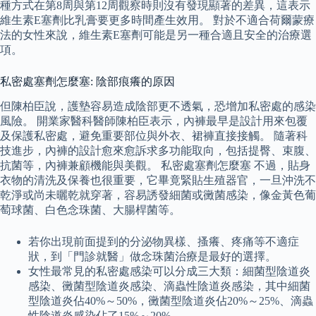
種方式在第8周與第12周觀察時則沒有發現顯著的差異，這表示
維生素E塞劑比乳膏要更多時間產生效用。 對於不適合荷爾蒙療
法的女性來說，維生素E塞劑可能是另一種合適且安全的治療選
項。
私密處塞劑怎麼塞: 陰部痕癢的原因
但陳柏臣說，護墊容易造成陰部更不透氣，恐增加私密處的感染
風險。 開業家醫科醫師陳柏臣表示，內褲最早是設計用來包覆
及保護私密處，避免重要部位與外衣、裙褲直接接觸。 隨著科
技進步，內褲的設計愈來愈訴求多功能取向，包括提臀、束腹、
抗菌等，內褲兼顧機能與美觀。 私密處塞劑怎麼塞 不過，貼身
衣物的清洗及保養也很重要，它畢竟緊貼生殖器官，一旦沖洗不
乾淨或尚未曬乾就穿著，容易誘發細菌或黴菌感染，像金黃色葡
萄球菌、白色念珠菌、大腸桿菌等。
若你出現前面提到的分泌物異樣、搔癢、疼痛等不適症
狀，到「門診就醫」做念珠菌治療是最好的選擇。
女性最常見的私密處感染可以分成三大類：細菌型陰道炎
感染、黴菌型陰道炎感染、滴蟲性陰道炎感染，其中細菌
型陰道炎佔40%～50%，黴菌型陰道炎佔20%～25%、滴蟲
性陰道炎感染佔了15%～20%。