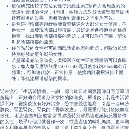
這個研究比較了52位女性使用維生素E塞劑與含雌激素的
陰道乳膏後的情形，4周後，兩種方式對於陰道乾澀等症狀
皆有顯著的改善，但雌激素乳膏相比之下更為有效。
雖然這些陰部專用紓敏藥膏聲稱適合大部分女士使用，不
過女士一旦發現陰部出現痕癢，最好還是進行適合的醫療
檢查，找出導致陰部痕癢的問題，才可以對症下藥，解決
引起陰部痕癢的原因。
任何階段的女性都可能面臨陰道乾澀的問題，但陰道乾澀
特別好發於更年期的女性。
若是尿道感染尿道炎，美國國立衛生研究院建議可以多喝
水，每人每天應該飲用1500~2500毫升的水(約30ml/每公斤
體重)，可加速代謝、正常排尿，使病菌隨著尿液排出體
外，降低泌尿道感染的機率。
近來流行「生活習慣病」一詞，源自於日本國寶醫師日野原重明
所提出，正好適合用來形容女性的陰道炎、尿道炎；若是生活習
慣不好，得病後沒有好好治療，恐怕會後患無窮，引起一連串膀
胱炎、腎盂腎炎、腎炎的「骨牌效應」，最嚴重可能引發敗血症
致死。 私密處塞劑怎麼塞 如果妳是特別容易陰道感染反覆發作
的女性，幾乎每個月就發作一次，或是產後的哺乳媽媽、更年期
婦女和卵巢早衰的輕熟女，除了食用益生菌之外，陰道雷射治療