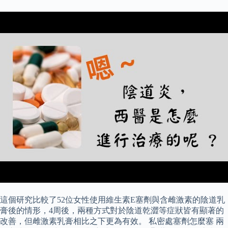
這個研究比較了52位女性使用維生素E塞劑與含雌激素的陰道乳
膏後的情形，4周後，兩種方式對於陰道乾澀等症狀皆有顯著的
改善，但雌激素乳膏相比之下更為有效。 私密處塞劑怎麼塞 兩