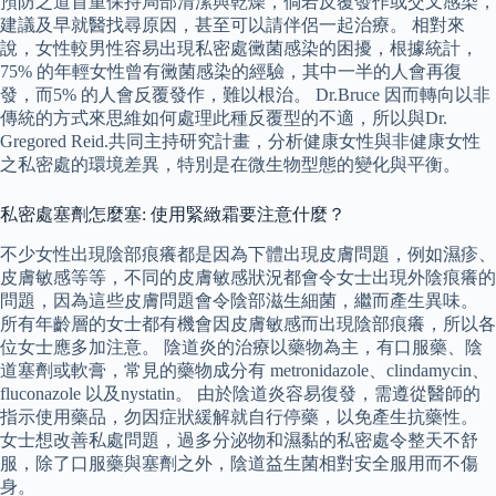
預防之道首重保持局部清潔與乾燥，倘若反覆發作或交叉感染，
建議及早就醫找尋原因，甚至可以請伴侶一起治療。 相對來
說，女性較男性容易出現私密處黴菌感染的困擾，根據統計，
75% 的年輕女性曾有黴菌感染的經驗，其中一半的人會再復
發，而5% 的人會反覆發作，難以根治。 Dr.Bruce 因而轉向以非
傳統的方式來思維如何處理此種反覆型的不適，所以與Dr.
Gregored Reid.共同主持研究計畫，分析健康女性與非健康女性
之私密處的環境差異，特別是在微生物型態的變化與平衡。
私密處塞劑怎麼塞: 使用緊緻霜要注意什麼？
不少女性出現陰部痕癢都是因為下體出現皮膚問題，例如濕疹、
皮膚敏感等等，不同的皮膚敏感狀況都會令女士出現外陰痕癢的
問題，因為這些皮膚問題會令陰部滋生細菌，繼而產生異味。
所有年齡層的女士都有機會因皮膚敏感而出現陰部痕癢，所以各
位女士應多加注意。 陰道炎的治療以藥物為主，有口服藥、陰
道塞劑或軟膏，常見的藥物成分有 metronidazole、clindamycin、
fluconazole 以及nystatin。 由於陰道炎容易復發，需遵從醫師的
指示使用藥品，勿因症狀緩解就自行停藥，以免產生抗藥性。
女士想改善私處問題，過多分泌物和濕黏的私密處令整天不舒
服，除了口服藥與塞劑之外，陰道益生菌相對安全服用而不傷
身。