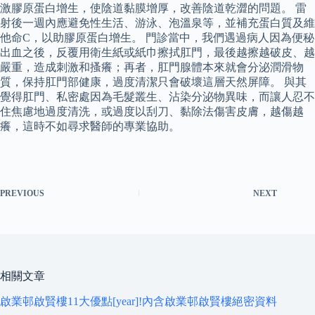
激膠原蛋白增生，使陰道黏膜增厚，改善陰道乾澀的問題。 雷
射後一週內應避免性生活、游泳、泡溫泉等，並補充蛋白質及維
他命C，以助膠原蛋白增生。 門診當中，我們遇過病人因為便秘
出血之後，反覆用衛生紙或紙巾擦拭肛門，最後越擦越破皮、越
嚴重，造成刺激和搔癢；再者，肛門腺體本來就會分泌潤滑物
質，保持肛門部健康，過度清潔只會破壞這層天然屏障。 與其
覺得肛門、私密處因為毛髮叢生、沾染分泌物異味，而讓人忍不
住焦慮地過度清洗，或過度以刮刀、黏除法傷害皮膚，越傷越
癢，這時不如尋求醫師的專業協助。
PREVIOUS
NEXT
相關文章
啟業邨啟賢樓11大優點[year]!內含啟業邨啟賢樓絕密資料