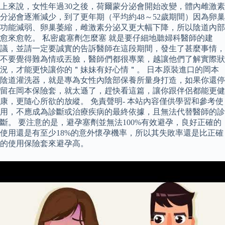
上來說，女性年過30之後，荷爾蒙分泌會開始改變，體內雌激素
分泌會逐漸減少，到了更年期（平均約48～52歲期間）因為卵巢
功能減弱、卵巢萎縮，雌激素分泌又更大幅下降，所以陰道內部
愈來愈乾。 私密處塞劑怎麼塞 就是要仔細地聽婦科醫師的建
議，並請一定要誠實的告訴醫師在這段期間，發生了甚麼事情，
不要覺得難為情或丟臉，醫師們都很專業，越讓他們了解實際狀
況，才能更快讓你的＂妹妹有好心情＂。 日本原裝進口的岡本
陰道灌洗器，就是專為女性內陰部保養所量身打造，如果你還停
留在岡本保險套，就太遜了，趕快看這篇，讓你跟伴侶都能更健
康，更隨心所欲的放縱。 免責聲明- 本站內容僅供學習和參考使
用，不應成為診斷或治療疾病的最終依據，且無法代替醫師的診
斷。 要注意的是，避孕塞劑並無法100%有效避孕，良好正確的
使用還是有至少18%的意外懷孕機率，所以其失敗率還是比正確
的使用保險套來避孕高。