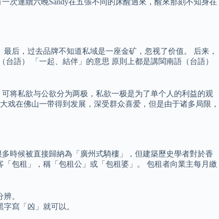
次連續六晚Sandy在五張不同的床醒過來，醒來那刻不知身在
。 最后，过去品牌不知道私域是一座金矿，忽视了价值。 后来，
（台語） 「一起、結伴」的意思 原則上都是講閩南語（台語）
，可将私欲与公欲分为两极，私欲一极是为了单个人的利益的观
府大戏在佛山一带得到发展，深受群众喜爱，但是由于诸多局限，
很多時候被直接歸納為「廣州式騎樓」，但建築歷史學者對於香
客「包租」，稱「包租公」或「包租婆」。 包租者向業主每月繳
分辨。
黑字寫「凶」就可以。