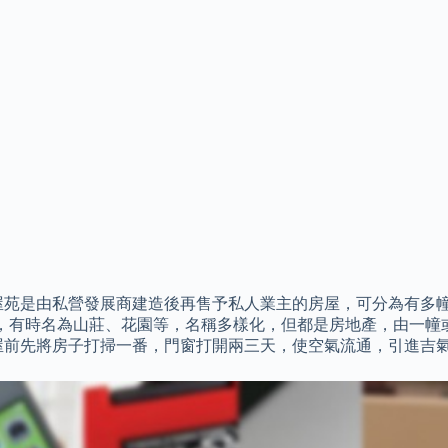
屋苑是由私營發展商建造後再售予私人業主的房屋，可分為有多
），有時名為山莊、花園等，名稱多樣化，但都是房地產，由一
屋前先將房子打掃一番，門窗打開兩三天，使空氣流通，引進吉