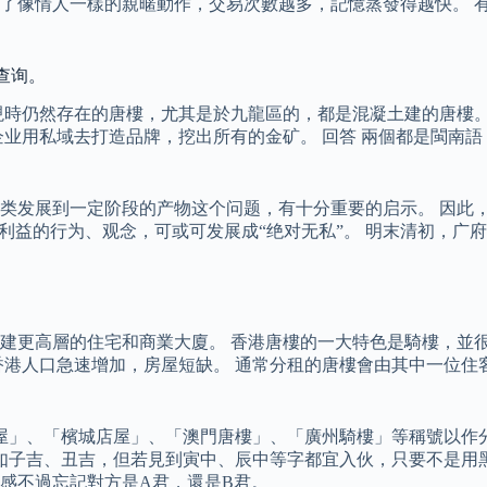
像情人一樣的親暱動作，交易次數越多，記憶蒸發得越快。 有一
速查询。
 現時仍然存在的唐樓，尤其是於九龍區的，都是混凝土建的唐樓
业用私域去打造品牌，挖出所有的金矿。 回答 兩個都是閩南語
类发展到一定阶段的产物这个问题，有十分重要的启示。 因此
利益的行为、观念，可或可发展成“绝对无私”。 明末清初，广
建更高層的住宅和商業大廈。 香港唐樓的一大特色是騎樓，並
香港人口急速增加，房屋短缺。 通常分租的唐樓會由其中一位住
屋」、「檳城店屋」、「澳門唐樓」、「廣州騎樓」等稱號以作
如子吉、丑吉，但若見到寅中、辰中等字都宜入伙，只要不是用
質感不過忘記對方是A君，還是B君。