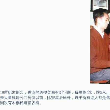
19世紀末期起，香港的唐樓普遍有3至4層，每層高4米，闊5米
未大量興建公共房屋以前，除寮屋居民外，幾乎所有港人都是舊式
則設有木樓梯連接各層。