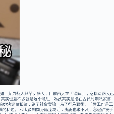
如：某男藝人與某女藝人，目前兩人在「逗陣」，意指這兩人已
，其实也差不多就是这个意思，私奴其实是指在古代时期私家蓄
年前她決定做私鐘，為了社會實驗，為了行為藝術、「性工作是工
爭議的私鐘。 和太多副肉身輪流親近，辨認也來不及，忘記誰隻手