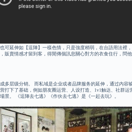
也可延伸如【逗陣】一樣色情，只是強度稍弱，在台語用法裡，
，販賣情感才留到客，得閒傳個訊息關心對方的衣食住行，問他
成多层级分销。 而私域是企业或者品牌服务的延伸，通过内容输
营打下了基础，例如朋友圈运营、人设打造、1v1触达、社群运
場景。 《逗陣去七逃》《作伙去七逃》是《一起去玩》。