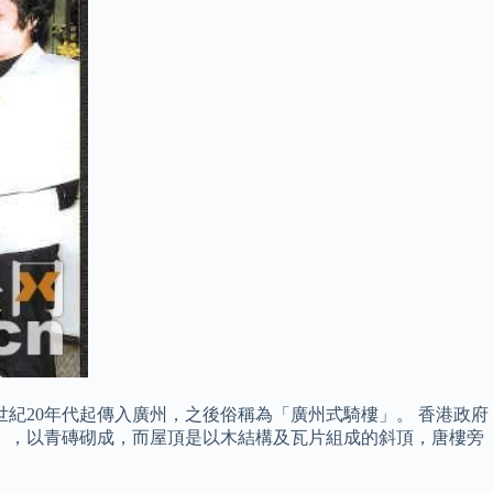
0世紀20年代起傳入廣州，之後俗稱為「廣州式騎樓」。 香港政府
米），以青磚砌成，而屋頂是以木結構及瓦片組成的斜頂，唐樓旁