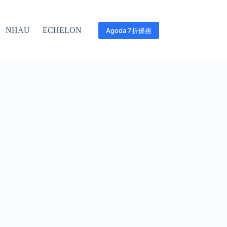
NHAU
ECHELON
Agoda 7折優惠