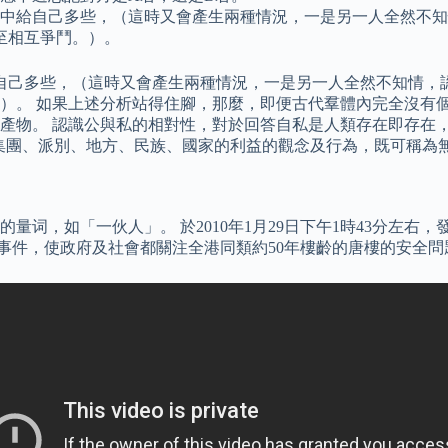
暗中給自己多些，（這時又會產生兩種情況，一是另一人全然不
至相互爭鬥。）。
自己多些，（這時又會產生兩種情況，一是另一人全然不知情，
）。 如果上述分析站得住腳，那麼，即便古代羣體內完全沒有
產物。 認識公與私的相對性，對於回答自私是人類存在即存在
庭、集團、派別、地方、民族、國家的利益的觀念及行為，既可稱
词，如「一伙人」。 於2010年1月29日下午1時43分左右，
事件，使政府及社會都關注全港同類約50年樓齡的唐樓的安全問