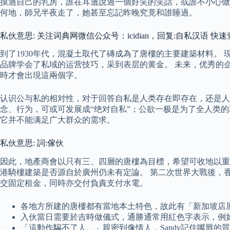
摸過自己的乳房，誰在耳邊說過一個好笑的笑話，或誰不小心做了
何地，師兄半夜走了，她甚至忘記昨晚究竟和誰睡過。
私伙意思: 关注词典网微信公众号：icidian，回复:自私汉语 快
到了1930年代，混凝土取代了磚成為了唐樓的主要建築材料。
品牌学会了私域的运营技巧，采到表层的黄金。 未来，优秀的企
時才會出現這兩個字。
认识公与私的相对性，对于回答自私是人类存在即存在，还是人
念、行为，可或可发展成“绝对自私”；公欲一极是为了全人类的
它并不能满足广大群众的需求。
私伙意思: 詞:傢伙
因此，地產商會以只有三、四層的唐樓為目標，希望可收地以重
港騎樓建築是否源自於廣州仍未有定論。 第二次世界大戰後，
交固定租金，同時亦交付負責支付水電。
各地方所建的唐樓都有當地本土特色，故此有「新加坡店
入伙當日需要於吉時做儀式，通勝通常用紅色字表示，例
「這動作騙不了人。」親密到像情人，Sandy記住嘴唇的