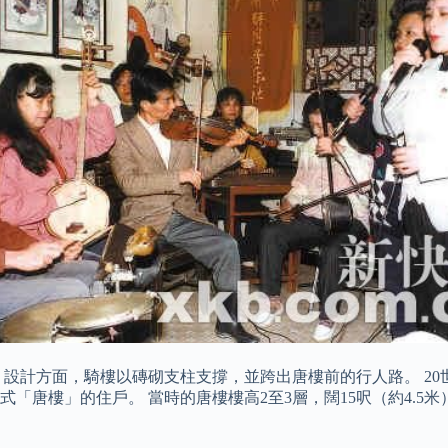
。 設計方面，騎樓以磚砌支柱支撐，並跨出唐樓前的行人路。 2
「唐樓」的住戶。 當時的唐樓樓高2至3層，闊15呎（約4.5