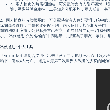
2、兩人捕食的時候很團結，可分配時會有人偷奸耍滑，
讓，團隊關係會維持，二是知道分配不均，兩人反目，甚
2、兩人捕食的時候很團結，可分配時會有人偷奸耍滑，暗中給
隊關係會維持，二是知道分配不均，兩人反目，甚至相互爭鬥。
間的利益衝突看，公與私是古己有之，而並非發展到一定階段的
示。 私伙意思 介於兩極的“中間地帶”，那些為了朋友、家
私伙意思: 个人工具
「火」的这个编制含义衍生出来「伙」字，也顺应地通用为人群的量
塌下，造成4人死亡。 這是香港第二次世界大戰後的少有的同類