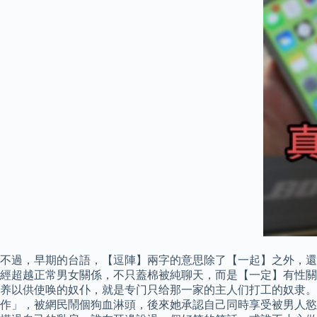
不過，早期的台語，【逗陣】兩字的意思除了【一起】之外，還
經超越正常男女關係，不只蓋棉被純聊天，而是【一定】有性關
养以供使唤的奴仆，就是专门只给那一家的主人们打工的奴隶。
作」，被網民鬧個狗血淋頭，後來她承認自己同時享受被男人慾望