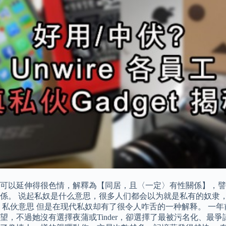
可以延伸得很色情，解釋為【同居，且〈一定〉有性關係】，譬
係。 说起私奴是什么意思，很多人们都会以为就是私有的奴隶
 私伙意思 但是在现代私奴却有了很令人咋舌的一种解释。 一
，不過她沒有選擇夜蒲或Tinder，卻選擇了最被污名化、最