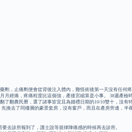
藥劑，止痛劑便會從背後注入體內，難怪術後第一天沒有任何疼痛
月月經痛，疼痛程度比這個強，產後宮縮算是小事。 38週產檢
了翻農民曆，選了諸事皆宜且為婚禮日期的10/10雙十，沒有特
後，先換去了同樓層的豪景套房，沒有窗戶，而且在產房旁邊，半
否要去診所報到了，護士說等規律陣痛感的時候再去診所。