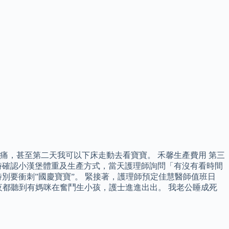
，甚至第二天我可以下床走動去看寶寶。 禾馨生產費用 第三
時確認小漢堡體重及生產方式，當天護理師詢問「有沒有看時間
別要衝刺”國慶寶寶”。 緊接著，護理師預定佳慧醫師值班日
夜都聽到有媽咪在奮鬥生小孩，護士進進出出。 我老公睡成死