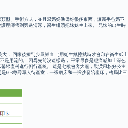
。
房類型、手術方式，並且幫媽媽準備好很多東西，讓新手爸媽不
護理師帶到旁邊清潔，醫生繼續把妹妹生出來。 兄妹的出生時
較大， 回家後擦到少量鮮血 （用衛生紙擦拭時才會印在衛生紙上
不是用流的。 因爲先前沒這樣過， 平常最多是經痛感加上深色
馨婦產科進行例行產檢。 這是七樓會客大廳，裝潢風格好公主
這間是603尊爵單人待產室，一張病床和一張沙發陪產床，格局比三