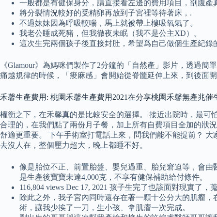
一般都是有健保身分，請直接看左邊的費用項目，剖腹產真的
將分裂情況較好的受精卵再放到子宮裡等待著床，.
不過妹妹因為呼吸較喘，馬上就被帶上樓吸氧氣了。
我老公睡成死豬，但我徹夜未眠（我不是公主XD）。
這次生完兩個孩子後直接封肚，希望爲自己做個生產紀錄
《Glamour》為媽咪們製作了2分鐘的「自然產」影片，透過
痛越規律的時候，「痠麻感」會開始從脊髓延伸上來，到後面開
禾馨生產費用: 桃園禾馨生產費用2021在分享桃園禾馨無產兆催生
權衡之下，在禾馨真的是比較安全的選擇。 接近出院時，最可
合理的，在我們點了兩份月子餐，加上所有自費項目全加的狀況
舒適更重要。 下午手術室打電話上來，問我們能不能提前？ 
去沒人在，整個壓力超大，晚上都睡不好。
像是胎位不正、前置胎盤、嬰兒過重、胎兒窘迫等，會由醫
是生產後寶寶未達4,000克，不享有健保補助給付條件。
116,804 views Dec 17, 2021 孩子生完了也該面對
除此之外，我子宮內同時還存在著一顆十公分大的肌瘤，
術，讓我少挨了一刀，生小孩、拿肌瘤一次完成。