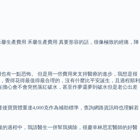
禾馨生產費用 禾馨生產費用 真要形容的話，很像極致的經痛，陣
也有一點恐怖。 但是用一些費用來支持醫療的進步，我想是很
中，覺得花得最值得最合理的，沒有什麼比平安誕生，且過程順利
在擔心會不會突然落紅破水，甚至作夢還夢到破水但是老公出差
寶寶體重達4,000克作為補助標準，查詢網路資訊時也理解若
腹的過程中，我請醫生一併幫我摘除，很慶幸林思宏醫師的好醫