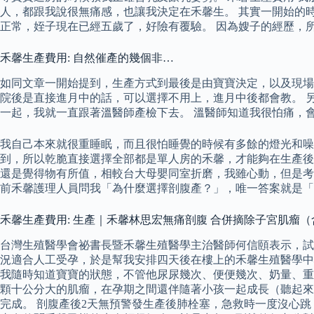
人，都跟我說很無痛感，也讓我決定在禾馨生。 其實一開始的
正常，姪子現在已經五歲了，好險有覆驗。 因為嫂子的經歷，
禾馨生產費用: 自然催產的幾個非…
如同文章一開始提到，生產方式到最後是由寶寶決定，以及現場
院後是直接進月中的話，可以選擇不用上，進月中後都會教。 
一起，我就一直跟著溫醫師產檢下去。 溫醫師知道我很怕痛，
我自己本來就很重睡眠，而且很怕睡覺的時候有多餘的燈光和噪
到，所以乾脆直接選擇全部都是單人房的禾馨，才能夠在生產後有
還是覺得物有所值，相較台大母嬰同室折磨，我雖心動，但是考
前禾馨護理人員問我「為什麼選擇剖腹產？」，唯一答案就是「
禾馨生產費用: 生產｜禾馨林思宏無痛剖腹 合併摘除子宮肌瘤
台灣生殖醫學會祕書長暨禾馨生殖醫學主治醫師何信頤表示，試管
況適合人工受孕，於是幫我安排四天後在樓上的禾馨生殖醫學中
我隨時知道寶寶的狀態，不管他尿尿幾次、便便幾次、奶量、重
顆十公分大的肌瘤，在孕期之間還伴隨著小孩一起成長（聽起來
完成。 剖腹產後2天無預警發生產後肺栓塞，急救時一度沒心跳