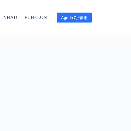
NHAU
ECHELON
Agoda 7折優惠