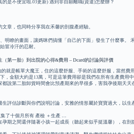
是不便宜啦.03更新) 遇到非自願離職(資遣)怎麼辦？
的文章，也同時分享我在禾馨的剖腹產經驗。
簡單、明瞭的畫面，讓媽咪們搞懂「自己的下面」發生了什麼事。 
始冒冷汗的忍耐。
（第一胎）到出院的心得&費用 – Dcard的討論與評價
怕的就是帳單大魔王，住的這麼舒服、手術的這麼舒服，當然費用
下，金額大約是13萬，可是這筆費用卻是我們在所有生產費用
大家都說第二胎卸貨時間會比預產期來的早很多，害我孕後期天天
生評估診斷與你們說明討論，安雅的情形屬於寶寶過大，以生產後
現實了，蒐集了十個月所有 產檢 ＋生產 …
在孕期之間還伴隨著小孩一起成長（聽起來似乎挺溫馨），在剖