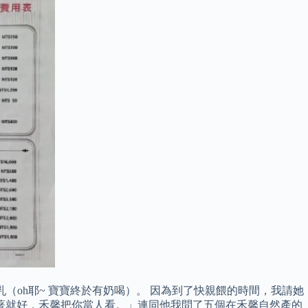
（oh耶~ 寶寶終於有奶喝）。 因為到了快親餵的時間，我請她
著就好，禾馨把你當人看。」連同他我問了五個在禾馨自然產的