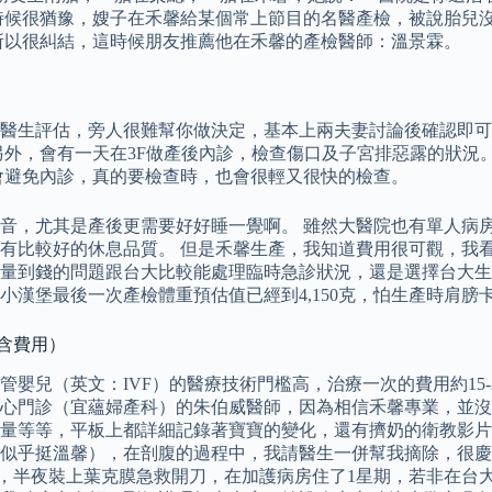
時候很猶豫，嫂子在禾馨給某個常上節目的名醫產檢，被說胎兒
所以很糾結，這時候朋友推薦他在禾馨的產檢醫師：溫景霖。
醫生評估，旁人很難幫你做決定，基本上兩夫妻討論後確認即可
另外，會有一天在3F做產後內診，檢查傷口及子宮排惡露的狀況
會避免內診，真的要檢查時，也會很輕又很快的檢查。
音，尤其是產後更需要好好睡一覺啊。 雖然大醫院也有單人病
比較好的休息品質。 但是禾馨生產，我知道費用很可觀，我看了網
量到錢的問題跟台大比較能處理臨時急診狀況，還是選擇台大生
小漢堡最後一次產檢體重預估值已經到4,150克，怕生產時肩
（含費用）
嬰兒（英文：IVF）的醫療技術門檻高，治療一次的費用約15-
心門診（宜蘊婦產科）的朱伯威醫師，因為相信禾馨專業，並沒有
量等等，平板上都詳細記錄著寶寶的變化，還有擠奶的衛教影片
似乎挺溫馨），在剖腹的過程中，我請醫生一併幫我摘除，很慶
，半夜裝上葉克膜急救開刀，在加護病房住了1星期，若非在台大