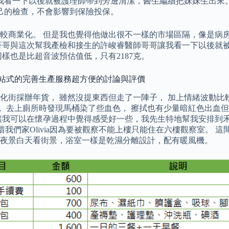
我看一下以後就被護理師帶到旁邊清潔，醫生繼續把妹妹生出來
己的檢查，不會影響到保險投保。
較商業化。 但是我也覺得他做出很不一樣的市場區隔，像是病
哥哥與這次幫我產檢和接生的許峻睿醫師哥哥讓我看一下以後就被
樣也是比超音波預估值低，只有2187克。
.一站式的完善生產服務超方便的討論與評價
迪化街採辦年貨， 雖然沒提東西但走了一陣子， 加上情緒波動比
， 去上廁所時發現馬桶染了些血色， 擦拭也有少量暗紅色出血但
讓我可以在懷孕過程中覺得感受好一些，我先生特地幫我安排到禾
我們家Olivia因為要被觀察不能上樓只能住在六樓觀察室。 
夜景白天看街景，浴室一樣是乾濕分離設計，配有暖風機。