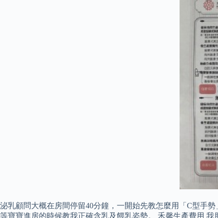
泌乳顧問大概在房間停留40分鐘，一開始先教怎麼用「C型手勢」
等寶寶進房的時候教我正確含乳及餵乳姿勢。 禾馨生產費用 