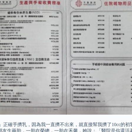
正確手擠乳，因為我一直擠不出來，就直接幫我擠了10cc的初乳
我朋友生兩胎，一胎在榮總，一胎在禾馨，她說：「醫院是你還活