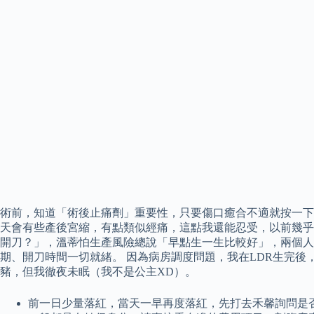
術前，知道「術後止痛劑」重要性，只要傷口癒合不適就按一下
天會有些產後宮縮，有點類似經痛，這點我還能忍受，以前幾乎
開刀？」，溫蒂怕生產風險總說「早點生一生比較好」，兩個人翻
期、開刀時間一切就緒。 因為病房調度問題，我在LDR生完
豬，但我徹夜未眠（我不是公主XD）。
前一日少量落紅，當天一早再度落紅，先打去禾馨詢問是