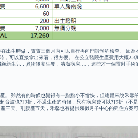
有要在出生時做，寶寶三個月內可以自行再向門診預約檢查。 因
時，可以直接拿出來看，很方便。 在公立醫院生產費用大概2-3
照顧新生兒，煮術後養生餐，清潔病房….，這些才一個雷射手術
產。 雖然有的時候也覺得有一點點小不愉快，但總體來說禾馨的
超音波也打9折，不過生產的時候，只有病房費可以打9折（不是
自然產三天、剖腹產五天，禾馨也有提供類似月子中心的延住方案