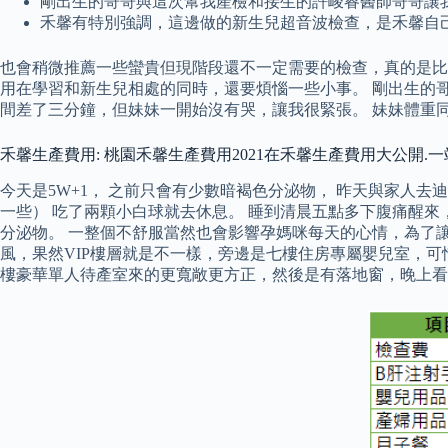
剛出生的哥哥與這次幫我產檢和接生的許峻睿醫師哥哥讓
禾馨有特別強調，這邊做的新生兒超音波檢查，是禾馨自
也會稍微推薦一些蠻貴但現階段還不一定需要的檢查，真的是比
用在學習和新生兒相處的同時，還要煩惱一些小事。 剛出生的
間差了三分鐘，但妹妹一開始沒有哭，讓我很緊張。 妹妹體重同
禾馨生產費用: 桃園禾馨生產費用2021在禾馨生產費用大公開
今天是5W+1， 之前只會有少數暗褐色分泌物， 昨天與家人去
一些） 吃了兩顆小白球就去休息。 睡到清晨五點多下腹痛醒來
分泌物。 一整個不舒服當然也會影響孕媽咪每天的心情，為了
風，果然VIP樓層就是不一樣，旁邊是七樓住房專屬嬰兒室，可惜
樓豪華單人待產室來的更寬敞更方正，然後是有落地窗，晚上看