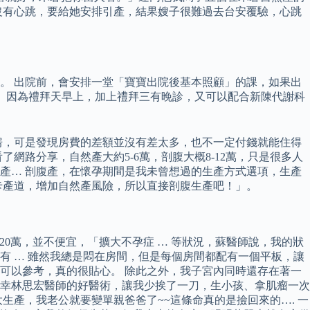
沒有心跳，要給她安排引產，結果嫂子很難過去台安覆驗，心跳
。 出院前，會安排一堂「寶寶出院後基本照顧」的課，如果出
。 因為禮拜天早上，加上禮拜三有晚診，又可以配合新陳代謝科
房，可是發現房費的差額並沒有差太多，也不一定付錢就能住得
路分享，自然產大約5-6萬，剖腹大概8-12萬，只是很多人
產… 剖腹產，在懷孕期間是我未曾想過的生產方式選項，生產
膀卡產道，增加自然產風險，所以直接剖腹生產吧！」。
20萬，並不便宜，「擴大不孕症 … 等狀況，蘇醫師說，我的狀
 … 雖然我總是悶在房間，但是每個房間都配有一個平板，讓
可以參考，真的很貼心。 除此之外，我子宮內同時還存在著一
幸林思宏醫師的好醫術，讓我少挨了一刀，生小孩、拿肌瘤一次
生產，我老公就要變單親爸爸了~~這條命真的是撿回來的…. 一