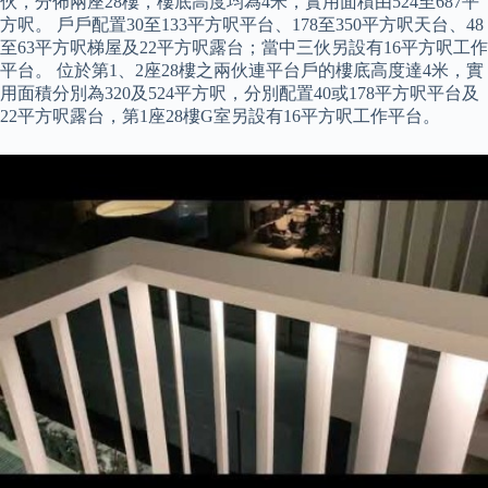
伙，分佈兩座28樓，樓底高度均為4米，實用面積由524至687平
方呎。 戶戶配置30至133平方呎平台、178至350平方呎天台、48
至63平方呎梯屋及22平方呎露台；當中三伙另設有16平方呎工作
平台。 位於第1、2座28樓之兩伙連平台戶的樓底高度達4米，實
用面積分別為320及524平方呎，分別配置40或178平方呎平台及
22平方呎露台，第1座28樓G室另設有16平方呎工作平台。