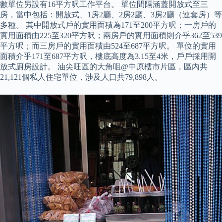
數單位另設有16平方呎工作平台。 單位間隔涵蓋開放式至三
房，當中包括：開放式、1房2廳、2房2廳、3房2廳（連套房）等
多種。 其中開放式戶的實用面積為171至200平方呎；一房戶的
實用面積由225至320平方呎；兩房戶的實用面積則介乎362至539
平方呎；而三房戶的實用面積由524至687平方呎。 單位的實用
面積介乎171至687平方呎，樓底高度為3.15至4米，戶戶採用開
放式廚房設計。 油尖旺區的大角咀@中原樓市片區，區內共
21,121個私人住宅單位，涉及人口共79,898人。