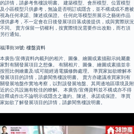
的詳情，請參考售樓說明書。 建築模型、會所模型、位置模型
及小區模型只供參考，無論是否明訂或隱含，並不構成或不應被
視為任何承諾、陳述或保證。 任何此等模型所展示之藝術作品
僅供參考，不一定會在日後發展項目落成後提供，或與實際狀況
不同。 賣方保留一切權利，按實際情況需要作出改動，而冇須
另行通知。
福澤街38號: 樓盤資料
本廣告/宣傳資料內載列的相片、圖像、繪圖或素描顯示純屬畫
家對有關發展項目之想像。 有關相片、圖像、繪圖或素描並非
按照比例繪畫及/或可能經過電腦修飾處理。 準買家如欲瞭解本
發展項目的詳情，請參閱售樓說明書。 賣方亦建議准買家到有
關發展地盤作實地考察，以對該發展地盤、其周邊地區環境及附
近的公共設施有較佳的瞭解。 本廣告/宣傳資料並不構成亦不得
詮釋成作出不論明示或隱含之邀約、陳述、承諾或保證。 準買
家如欲了解發展項目的詳情，請參閱售樓說明書。