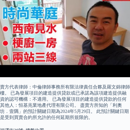
賣方代表律師：中倫律師事務所有限法律責任合夥及羅文錦律師
樓。 已為發展項目的建造提供貸款或已承諾為該項建造提供融
資的認可機構：不適用。 已為發展項目的建造提供貸款的任何
其他人：恒基兆業地產代理有限公司。 盡賣方所知的「利奧
坊．壹隅」的預計關鍵日期為2024年5月29日。 此預計關鍵日期
是受到買賣合約所允許的任何延期所規限的。