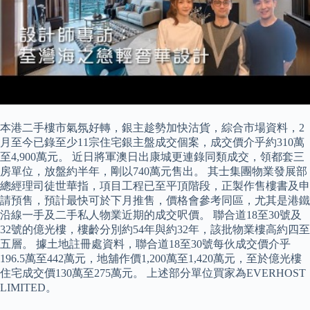
本港二手樓市氣氛好轉，銀主趁勢加快沽貨，綜合市場資料，2
月至今已錄至少11宗住宅銀主盤成交個案，成交價介乎約310萬
至4,900萬元。 近日將軍澳日出康城更連錄同類成交，領都套三
房單位，放盤約半年，剛以740萬元售出。 其士集團物業發展部
總經理司徒世華指，項目工程已至平頂階段，正製作售樓書及申
請預售，預計最快可於下月推售，價格會參考同區，尤其是港鐵
沿線一手及二手私人物業近期的成交呎價。 聯合道18至30號及
32號的億光樓，樓齡分別約54年與約32年，該批物業樓高約四至
五層。 據土地註冊處資料，聯合道18至30號每伙成交價介乎
196.5萬至442萬元，地舖作價1,200萬至1,420萬元，至於億光樓
住宅成交價130萬至275萬元。 上述部分單位買家為EVERHOST
LIMITED。