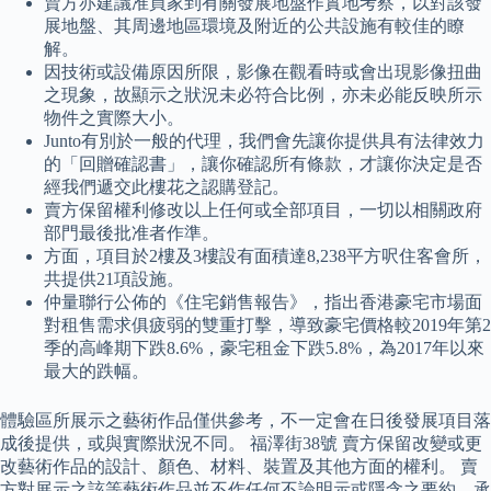
賣方亦建議准買家到有關發展地盤作實地考察，以對該發
展地盤、其周邊地區環境及附近的公共設施有較佳的瞭
解。
因技術或設備原因所限，影像在觀看時或會出現影像扭曲
之現象，故顯示之狀況未必符合比例，亦未必能反映所示
物件之實際大小。
Junto有別於一般的代理，我們會先讓你提供具有法律效力
的「回贈確認書」，讓你確認所有條款，才讓你決定是否
經我們遞交此樓花之認購登記。
賣方保留權利修改以上任何或全部項目，一切以相關政府
部門最後批准者作準。
方面，項目於2樓及3樓設有面積達8,238平方呎住客會所，
共提供21項設施。
仲量聯行公佈的《住宅銷售報告》，指出香港豪宅市場面
對租售需求俱疲弱的雙重打擊，導致豪宅價格較2019年第2
季的高峰期下跌8.6%，豪宅租金下跌5.8%，為2017年以來
最大的跌幅。
體驗區所展示之藝術作品僅供參考，不一定會在日後發展項目落
成後提供，或與實際狀況不同。 福澤街38號 賣方保留改變或更
改藝術作品的設計、顏色、材料、裝置及其他方面的權利。 賣
方對展示之該等藝術作品並不作任何不論明示或隱含之要約、承