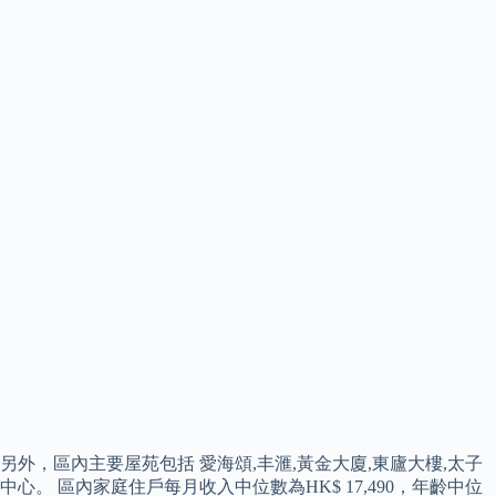
另外，區內主要屋苑包括 愛海頌,丰滙,黃金大廈,東廬大樓,太子
中心。 區內家庭住戶每月收入中位數為HK$ 17,490，年齡中位