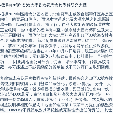
福澤街38號: 香港大學香港賽馬會跨學科研究大樓
根據2019年區議會分區地圖，北角寶馬山威景台屬灣仔區亦是區
內唯一的寶馬山住宅。 而深水灣道以北及大潭水塘道以北屬於
灣仔區，以南則是南區。 據了解，仁利大樓附近的多幢舊樓亦
正被收購，當中毗鄰的福澤街24至30號永發大樓市傳田生及太古
等正展開收購，而位於仁利大樓北面的利得街11至33號海安樓亦
全獲恒基成功收購。 新地副董事總經理雷霆在2021年11月3日表
示，將在下周公布項目首張價單，並開放示範單位供公眾參觀。
新地副董事總經理雷霆在2021年10月12日透露，現正加緊製作項
目的售樓說明書，示範單位亦加快建造中，預計最快11月初推售
項目。 因要與地產公司分拆，佣金回贈比率有限，條款亦較隱
蔽；亦可能遇上不誠實經紀於簽單後以不同的藉口去取消回佣。
九龍城成為發展商收購舊樓的新熱點，最近聯合道18至32號多幢
舊樓獲財團收購，項目暫錄44宗登記，涉逾2.3億元。 另外，大
角咀福澤街24至30號多幢舊樓亦獲收購，暫已登記售出約17伙，
涉資近4,600萬元，由於項目相鄰的海興大廈月前已獲收購，料
由同一發展商購入，買家以恒地（00012）呼聲高。 本頁顯示的
樓盤說明和相關信息均由地產代理或業主或第三方提供的樓盤資
料。 OneDay不保證或對其準確性或完整性承擔任何責任。 其士