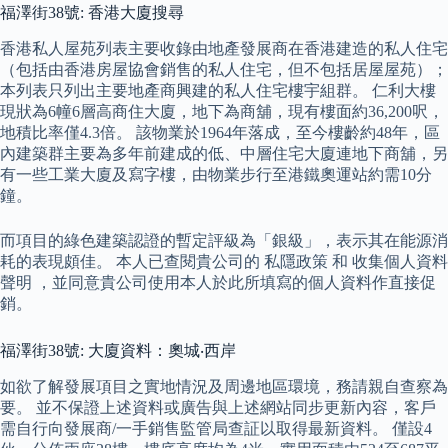
福澤街38號: 香港大廈搜尋
香港私人屋苑列表主要收錄由地產發展商在香港建造的私人住宅
（包括由香港房屋協會銷售的私人住宅，但不包括居屋屋苑）；
本列表只列出主要地產商興建的私人住宅樓宇組群。 仁利大樓
現狀為6幢6層高商住大廈，地下為商舖，現有樓面約36,200呎，
地積比率僅4.3倍。 該物業於1964年落成，至今樓齡約48年，區
內建築群主要為多年前建成的低、中層住宅大廈連地下商舖，另
有一些工業大廈及寫字樓，由物業步行至港鐵奧運站約需10分
鐘。
而項目的綠色建築認證的暫定評級為「銀級」，表示其在能源消
耗的表現頗佳。 本人已查閱貴公司的 私隱政策 和 收集個人資料
聲明 ，並同意貴公司使用本人於此所填寫的個人資料作直接促
銷。
福澤街38號: 大廈資料：奧城‧西岸
如欲了解發展項目之實地情況及周邊地區環境，務請親自查察為
要。 並不保證上述資料或廣告與上述網站同步更新內容，客戶
需自行向發展商/一手銷售監管局查証以取得最新資料。 僅設4