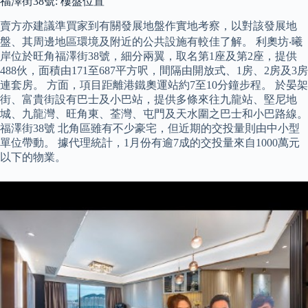
福澤街38號: 樓盤位置
賣方亦建議準買家到有關發展地盤作實地考察，以對該發展地
盤、其周邊地區環境及附近的公共設施有較佳了解。 利奧坊‧曦
岸位於旺角福澤街38號，細分兩翼，取名第1座及第2座，提供
488伙，面積由171至687平方呎，間隔由開放式、1房、2房及3房
連套房。 方面，項目距離港鐵奧運站約7至10分鐘步程。 於晏架
街、富貴街設有巴士及小巴站，提供多條來往九龍站、堅尼地
城、九龍灣、旺角東、荃灣、屯門及天水圍之巴士和小巴路線。
福澤街38號 北角區雖有不少豪宅，但近期的交投量則由中小型
單位帶動。 據代理統計，1月份有逾7成的交投量來自1000萬元
以下的物業。