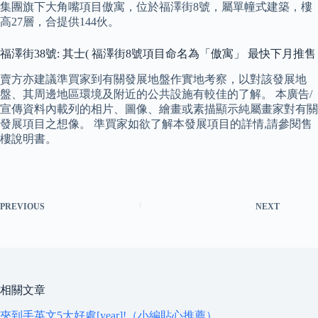
集團旗下大角嘴項目傲寓，位於福澤街8號，屬單幢式建築，樓
高27層，合提供144伙。
福澤街38號: 其士( 福澤街8號項目命名為「傲寓」 最快下月推售
賣方亦建議準買家到有關發展地盤作實地考察，以對該發展地
盤、其周邊地區環境及附近的公共設施有較佳的了解。 本廣告/
宣傳資料內載列的相片、圖像、繪畫或素描顯示純屬畫家對有關
發展項目之想像。 準買家如欲了解本發展項目的詳情,請參閱售
樓說明書。
PREVIOUS
NEXT
相關文章
夾到手英文5大好處[year]!（小編貼心推薦）