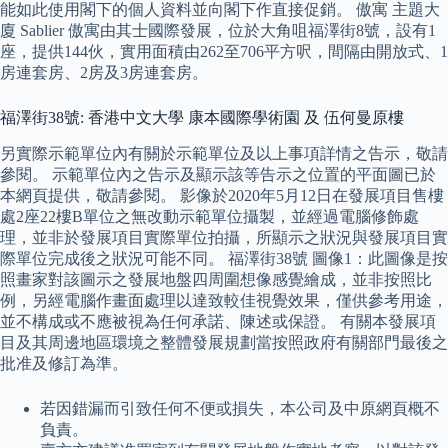
能如此使用閣下的個人資料並向閣下作直接促銷。 傲寓 主題大
廈 Sablier 傲寓由其士國際發展，位於大角咀福澤街8號，設有1
座，提供144伙，實用面積由262至706平方呎，間隔由開放式、1
房連套房、2房及3房連套房。
福澤街38號: 香港中文大學 康本國際學術園 及 伍何曼原樓
另實際示範單位內有關於示範單位及以上事項詳情之告示，敬請
參閱。 示範單位內之告示及顯示該等告示之位置的平面圖已於
本網頁提供，敬請參閱。 影像於2020年5月12日在發展項目售樓
處2座22樓B單位之無改動示範單位攝製，並經過電腦修飾處
理，並非於發展項目實際單位拍攝，所顯示之狀況與發展項目實
際單位完成後之狀況可能不同。 福澤街38號 圖像1：此圖像是按
照畫家對該圖示之發展地盤四周圍想像感覺繪成，並非按照比
例，另經電腦作畫面處理以達致較佳視覺效果，僅供參考用途，
並不構成或不應被視為任何承諾、陳述或保證。 有關本發展項
目及其周邊地區環境之整體發展規劃當按照政府有關部門最後之
批准及修訂為準。
若因錯漏而引致任何不便或損失，本公司及中原網頁概不
負責。