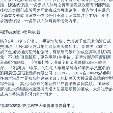
諾、陳述或保證,一切皆以入伙時之實際情況及政府有關部門最
後批准之圖則或所需之同意書或許可證為準。 賣方對其中展示
之商業及餐飲用途並不作出任何不論明示或隱含之要約、陳述、
承諾或保證，一切皆以入伙時實際情況為準。
福澤街38號: 福澤街8號
踏入5月，樓市升溫，一手銷情加快，尤其數千萬元豪宅近日成
交湧現，部分單位更以創同區新高呎價售出。 新世界（0017）
旗下已屆現樓的荃灣柏傲灣，有頂層海景戶的成交實呎首破3萬
元，不但創項目新高，更為事隔1年半後，荃灣分層戶再度刷新
最高呎價紀錄。 【信報】指，港豪宅租金高峰插5.8%三載最
深。 「利奧坊．曦岸」的住宅大樓建築師為於業界享負盛名的
劉榮廣伍振民建築師有限公司（DLN）。 DLN自70年代起參與
多個本港及世界知名的建築項目，包括摩天大樓及最高端的大型
綜合設計，其別出心裁的創新作品亦曾榮獲多個獎項。 隨著政
府推動大角咀區內重建與周邊大型基建項目的落成，大角咀勢必
成為全香港最具潛力的地段之一。
福澤街38號: 香港科技大學曾肇添體育中心