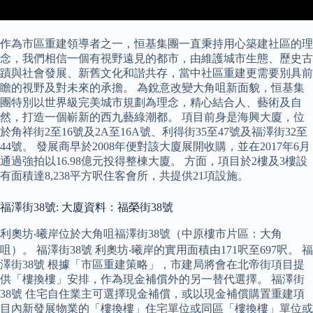
作為市區重建領導者之一，恒基集團一直秉持用心築建社區的理
念，我們相信一個有視野遠見的都市，由維護城市生態、歷史古
蹟與社會發展、新舊文化和諧共存，當中社區重建更需要別具前
瞻的視野及對未來的承擔。 為銳意改變大角咀新面貌，恒基集
團特別以世界級完美城市規劃為理念，精心結合人、藝術及自
然，打造一個嶄新的西九藝綠潮都。 項目前身是海興大廈，位
於角祥街2至16號及2A至16A號、利得街35至47號及福澤街32至
44號。 發展商早於2008年便對該大廈展開收購，並在2017年6月
通過強拍以16.98億元投得整棟大廈。 方面，項目於2樓及3樓設
有面積達8,238平方呎住客會所，共提供21項設施。
福澤街38號: 大廈資料：福榮街38號
利奧坊‧曦岸位於大角咀福澤街38號（中原樓市片區：大角
咀）。 福澤街38號 利奧坊‧曦岸的實用面積由171呎至697呎。 福
澤街38號 根據「市區重建策略」，市建局將會在北帝街項目提
供「樓換樓」安排，作為現金補償外的另一替代選擇。 福澤街
38號 住宅自住業主可選擇現金補償，或以現金補償購置重建項
目內新發展物業的「樓換樓」住宅單位或同區「樓換樓」單位或