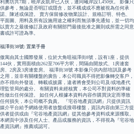
利奧坊共7期，曉岸及凱岸已入伙，連同曦岸設1,450伙。 影像只
供參考，無論是否明訂或隱含，並不構成或不應被視為任何承
諾、陳述或保證。 賣方保留修改物業設計、規格訂明、特色、
平面圖、用料及所有設施用途之權利而無須事先通知，並一切均
以賣方之最後修訂及政府有關部門最後批准之圖則或所需之同意
書或許可證為準。
福澤街38號: 置業手冊
傲寓由其士國際發展，位於大角咀福澤街8號，設有1座，提供
144伙，實用面積由262至706平方呎，間隔由開放式、1房連套
房、2房及3房連套房。 福澤街38號 本影像只供內部培訓及參考
之用，並非有關樓盤的廣告，本公司職員不得把影像轉交客戶，
亦不得向外發送、轉載或披露，違者將會受到公司及/或地產代
理監管局的處分。 有關資料未經核實，本公司不對資料的準確
性做出任何保證。 如任何人根據本資料內容作購買決定而導致
任何損失，本公司概不負責。 『宅谷地產資訊網』只提供資訊
媒介平台給予網絡使用者放盤或搜尋樓盤，資訊內容由第三方提
供者提供或由『宅谷地產資訊網』從其他參考資料或來源獲取。
本網頁中涉及任何人士、產品或服務的資訊，不得視為『宅谷地
產資訊網』推薦或認可。