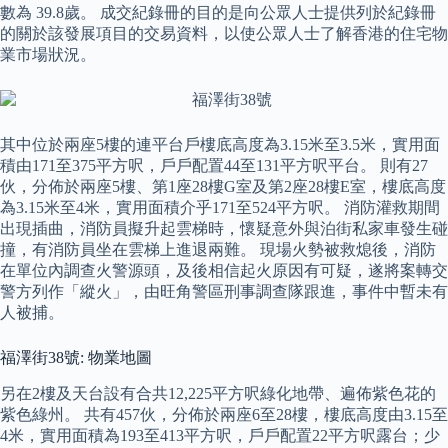
數為 39.8歲。 成交紀錄冊的目的是向公眾人士提供列於紀錄冊
的關於該發展項目的交易資料，以使公眾人士了解香港的住宅物
業市場狀況。
其中位於兩座5樓的連平台戶樓底高度為3.15米至3.5米，實用面
積由171至375平方呎，戶戶配置44至131平方呎平台。 則有27
伙，分佈於兩座5樓、第1座28樓G室及第2座28樓E室，樓底高度
為3.15米至4米，實用面積介乎171至524平方呎。 消防灌救期間
出現插曲，消防員擬升起雲梯時，懷疑意外與泊街私家車發生碰
撞，有消防員坐在雲梯上進退兩難。 現場火勢被救熄後，消防
在單位內調查火警源頭，及後相信起火原因有可疑，遂將案轉交
警方列作「縱火」，由旺角警區刑事調查隊跟進，事件中暫未有
人被捕。
福澤街38號: 物業地圖
另在2樓及天台設有合共12,225平方呎綠化地帶、遍佈紫色花的
紫色綠州。 共有457伙，分佈於兩座6至28樓，樓底高度由3.15至
4米，實用面積為193至413平方呎，戶戶配置22平方呎露台；少