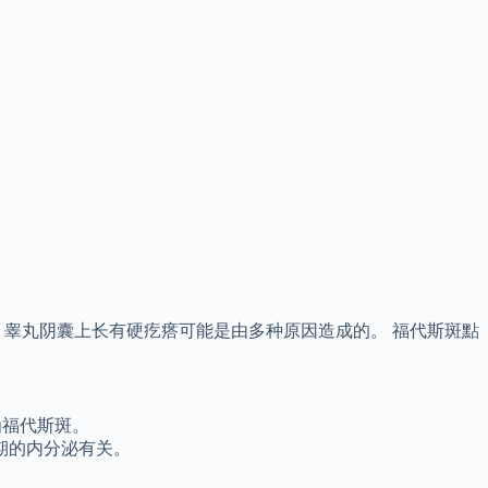
睾丸阴囊上长有硬疙瘩可能是由多种原因造成的。 福代斯斑點
为福代斯斑。
期的内分泌有关。