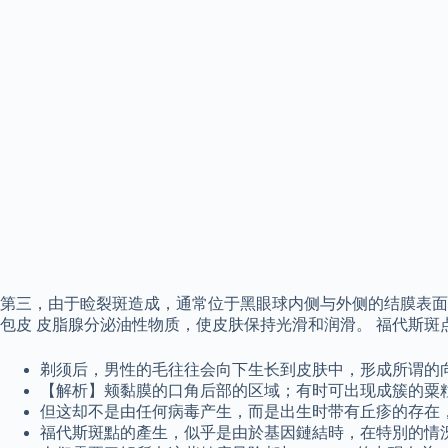
第三，由于睑裂斑造成，通常位于黑眼球内侧与外侧的结膜表面
包皮 皮脂腺分泌油性物质，使皮肤保持光滑和润滑。 福代斯
剃须后，男性的毛往往会向下生长到皮肤中，形成所谓的
【解析】颊黏膜的口角后部的区域；有时可出现成簇的粟粒
但这却不是由任何病毒产生，而是出生时带有丘疹的存在
福代斯斑點的產生，似乎是由於基因鏈結時，在特別的情