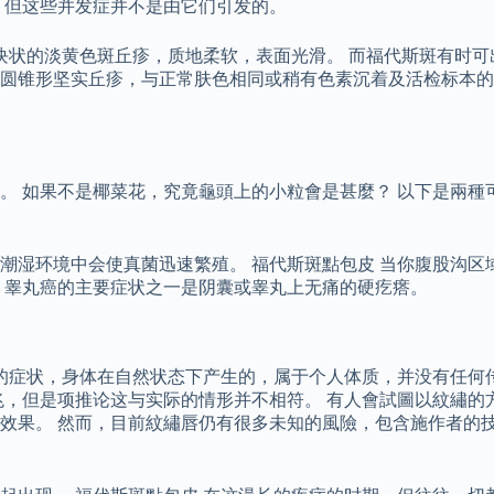
有关，但这些并发症并不是由它们引发的。
块状的淡黄色斑丘疹，质地柔软，表面光滑。 而福代斯斑有时可
圆锥形坚实丘疹，与正常肤色相同或稍有色素沉着及活检标本的
。 如果不是椰菜花，究竟龜頭上的小粒會是甚麼？ 以下是兩種
潮湿环境中会使真菌迅速繁殖。 福代斯斑點包皮 当你腹股沟区
 睾丸癌的主要症状之一是阴囊或睾丸上无痛的硬疙瘩。
性的症状，身体在自然状态下产生的，属于个人体质，并没有任何
兆，但是项推论这与实际的情形并不相符。 有人會試圖以紋繡的
效果。 然而，目前紋繡唇仍有很多未知的風險，包含施作者的