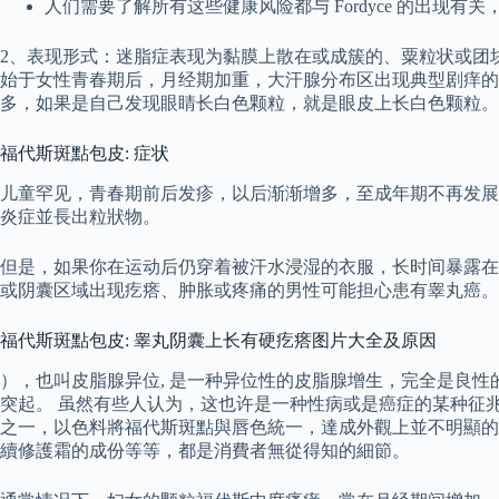
人们需要了解所有这些健康风险都与 Fordyce 的出现
2、表现形式：迷脂症表现为黏膜上散在或成簇的、粟粒状或团
始于女性青春期后，月经期加重，大汗腺分布区出现典型剧痒的
多，如果是自己发现眼睛长白色颗粒，就是眼皮上长白色颗粒。
福代斯斑點包皮: 症状
儿童罕见，青春期前后发疹，以后渐渐增多，至成年期不再发展
炎症並長出粒狀物。
但是，如果你在运动后仍穿着被汗水浸湿的衣服，长时间暴露在
或阴囊区域出现疙瘩、肿胀或疼痛的男性可能担心患有睾丸癌。
福代斯斑點包皮: 睾丸阴囊上长有硬疙瘩图片大全及原因
），也叫皮脂腺异位, 是一种异位性的皮脂腺增生，完全是良
突起。 虽然有些人认为，这也许是一种性病或是癌症的某种征
之一，以色料將福代斯斑點與唇色統一，達成外觀上並不明顯的
續修護霜的成份等等，都是消費者無從得知的細節。