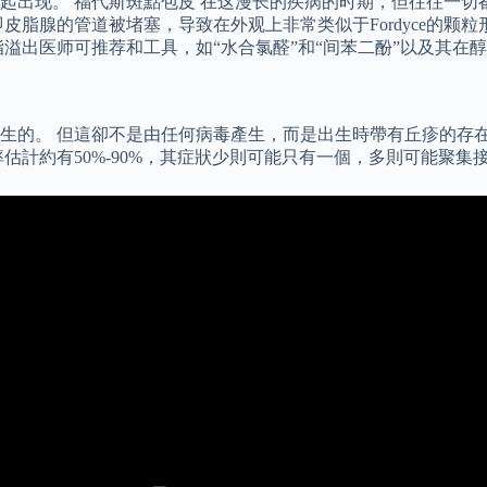
起出现。 福代斯斑點包皮 在这漫长的疾病的时期，但往往一切
皮脂腺的管道被堵塞，导致在外观上非常类似于Fordyce的颗
溢出医师可推荐和工具，如“水合氯醛”和“间苯二酚”以及其在
生的。 但這卻不是由任何病毒產生，而是出生時帶有丘疹的存
估計約有50%-90%，其症狀少則可能只有一個，多則可能聚