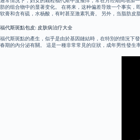
通常情况下，妇女的颗粒福代斯中度瘙痒，常在月经期间增加一
肪的组合物中的显著变化。 在将来，这种偏差导致一个事实，即
软膏和含有硫，水杨酸，有时甚至激素乳膏。 另外，当脂肪皮脂
福代斯斑點包皮: 皮肤病治疗大全
福代斯斑點的產生，似乎是由於基因鏈結時，在特別的情況下發
春期的內分泌有關。 這是一種非常常見的症狀，成年男性發生率