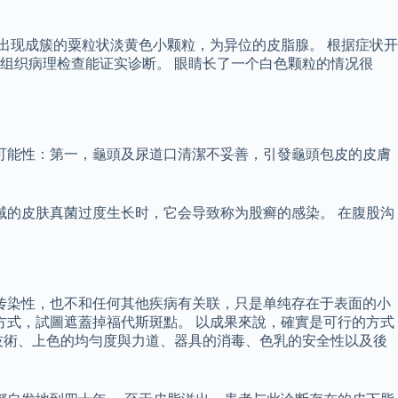
出现成簇的粟粒状淡黄色小颗粒，为异位的皮脂腺。 根据症状开
组织病理检查能证实诊断。 眼睛长了一个白色颗粒的情况很
可能性：第一，龜頭及尿道口清潔不妥善，引發龜頭包皮的皮膚
域的皮肤真菌过度生长时，它会导致称为股癣的感染。 在腹股沟
传染性，也不和任何其他疾病有关联，只是单纯存在于表面的小
方式，試圖遮蓋掉福代斯斑點。 以成果來說，確實是可行的方式
技術、上色的均勻度與力道、器具的消毒、色乳的安全性以及後