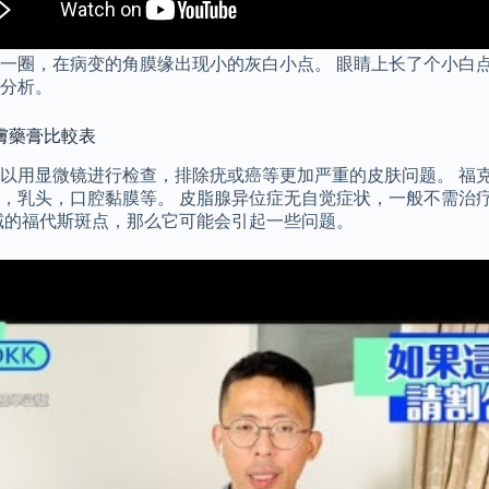
一圈，在病变的角膜缘出现小的灰白小点。 眼睛上长了个小白点
分析。
膚藥膏比較表
以用显微镜进行检查，排除疣或癌等更加严重的皮肤问题。 福克
，乳头，口腔黏膜等。 皮脂腺异位症无自觉症状，一般不需治疗
域的福代斯斑点，那么它可能会引起一些问题。