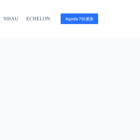
NHAU
ECHELON
Agoda 7折優惠