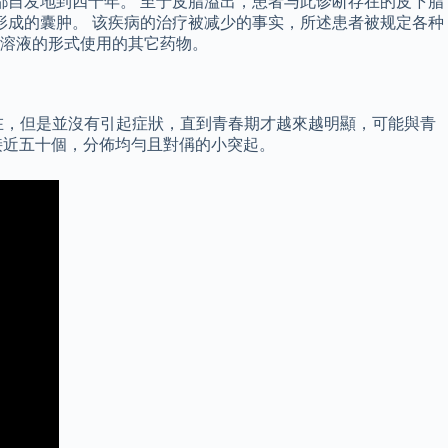
都自发地到四十年。 至于皮脂溢出，患者与此诊断存在的皮下脂
粒形成的囊肿。 该疾病的治疗被减少的事实，所述患者被规定各种
醇溶液的形式使用的其它药物。
在，但是並沒有引起症狀，直到青春期才越來越明顯，可能與青
集接近五十個，分佈均勻且對偁的小突起。