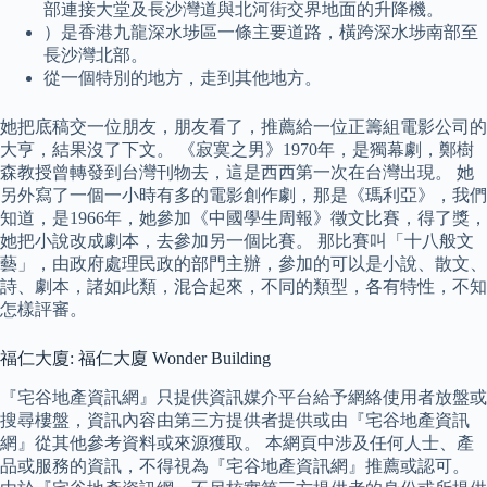
部連接大堂及長沙灣道與北河街交界地面的升降機。
）是香港九龍深水埗區一條主要道路，橫跨深水埗南部至
長沙灣北部。
從一個特別的地方，走到其他地方。
她把底稿交一位朋友，朋友看了，推薦給一位正籌組電影公司的
大亨，結果沒了下文。 《寂寞之男》1970年，是獨幕劇，鄭樹
森教授曾轉發到台灣刊物去，這是西西第一次在台灣出現。 她
另外寫了一個一小時有多的電影創作劇，那是《瑪利亞》，我們
知道，是1966年，她參加《中國學生周報》徵文比賽，得了獎，
她把小說改成劇本，去參加另一個比賽。 那比賽叫「十八般文
藝」，由政府處理民政的部門主辦，參加的可以是小說、散文、
詩、劇本，諸如此類，混合起來，不同的類型，各有特性，不知
怎樣評審。
福仁大廈: 福仁大廈 Wonder Building
『宅谷地產資訊網』只提供資訊媒介平台給予網絡使用者放盤或
搜尋樓盤，資訊內容由第三方提供者提供或由『宅谷地產資訊
網』從其他參考資料或來源獲取。 本網頁中涉及任何人士、產
品或服務的資訊，不得視為『宅谷地產資訊網』推薦或認可。