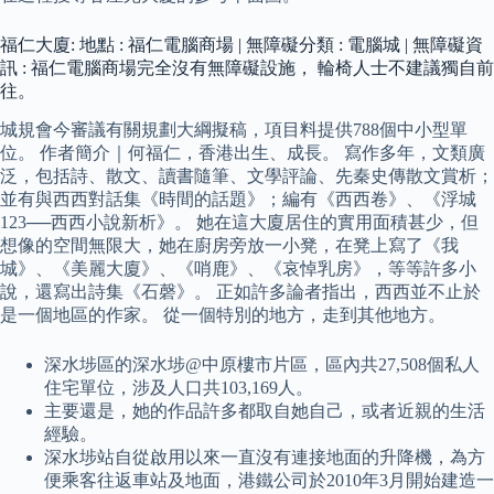
福仁大廈: 地點 : 福仁電腦商場 | 無障礙分類 : 電腦城 | 無障礙資
訊 : 福仁電腦商場完全沒有無障礙設施， 輪椅人士不建議獨自前
往。
城規會今審議有關規劃大綱擬稿，項目料提供788個中小型單
位。 作者簡介｜何福仁，香港出生、成長。 寫作多年，文類廣
泛，包括詩、散文、讀書隨筆、文學評論、先秦史傳散文賞析；
並有與西西對話集《時間的話題》；編有《西西卷》、《浮城
123──西西小說新析》。 她在這大廈居住的實用面積甚少，但
想像的空間無限大，她在廚房旁放一小凳，在凳上寫了《我
城》、《美麗大廈》、《哨鹿》、《哀悼乳房》，等等許多小
說，還寫出詩集《石磬》。 正如許多論者指出，西西並不止於
是一個地區的作家。 從一個特別的地方，走到其他地方。
深水埗區的深水埗@中原樓市片區，區內共27,508個私人
住宅單位，涉及人口共103,169人。
主要還是，她的作品許多都取自她自己，或者近親的生活
經驗。
深水埗站自從啟用以來一直沒有連接地面的升降機，為方
便乘客往返車站及地面，港鐵公司於2010年3月開始建造一