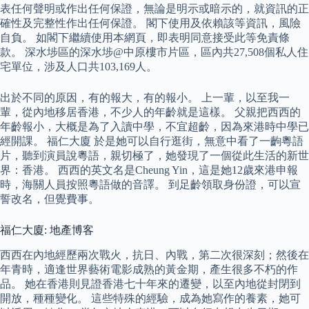
表任何聲明或作出任何保證，無論是明示或暗示的，就資訊的正
確性及完整性作出任何保證。 閣下使用及依賴該等資訊，風險
自負。 如閣下繼續使用本網頁，即表明同意接受此等免責條
款。 深水埗區的深水埗@中原樓市片區，區內共27,508個私人住
宅單位，涉及人口共103,169人。
出於不同的原因，有的報大，有的報小。 上一輩，以至我一
輩，從內地移居香港，不少人的年齡就是這樣。 父親把西西的
年齡報小，大概是為了入讀中學，不宜超齡，因為來港時中學已
經開課。 福仁大廈 於是她可以自行逛街，無意中看了一齣粵語
片，聽到演員說粵語，親切極了，她發現了一個從此生活的新世
界：香港。 西西的英文名是Cheung Yin，這是她12歲來港申報
時，海關人員按照粵語做的音譯。 到足齡領取身份證，可以宣
誓改名，但覺費事。
福仁大廈: 地產博客
西西在內地經歷兩次戰火，抗日、內戰，第二次很深刻；然後在
年青時，適逢世界藝術電影成熟的黃金期，產生很多不朽的作
品。 她在香港則見證香港七十年來的遷變，以至內地從封閉到
開放，種種變化。 這些特殊的經驗，成為她寫作的養素，她可