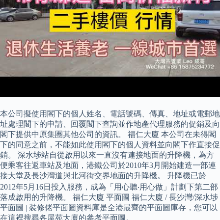
本公司擬使用閣下的個人姓名、電話號碼、傳真、地址或電郵地
址處理閣下的申請、回覆閣下查詢並作地產代理服務的促銷及向
閣下提供中原集團其他公司的資訊。 福仁大廈 本公司在未得閣
下的同意之前，不能如此使用閣下的個人資料並向閣下作直接促
銷。 深水埗站自從啟用以來一直沒有連接地面的升降機，為方
便乘客往返車站及地面，港鐵公司於2010年3月開始建造一部連
接大堂及長沙灣道與北河街交界地面的升降機。 升降機已於
2012年5月16日投入服務，成為「用心聽‧用心做」計劃下第二部
落成啟用的升降機。 福仁大廈 平面圖 福仁大廈 / 長沙灣/深水埗
平面圖 | 裝修佬平面圖資料庫是全港最齊的平面圖庫存，您可以
在這裡搜尋各屋苑大廈的參考平面圖。