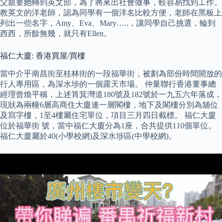
父親要她轉到英文部，為了將來出社會做事，較容易找到工作。
教英文的洋老師，認為同學有一個洋名比較方便，老師在黑板上
列出一些名字，Amy、Eva、Mary…..，讓同學自己挑選，輪到
西西，所餘無幾，就只有Ellen。
福仁大廈: 香港買屋/買樓
當中介乎南昌街至桂林街的一段福華街，被劃為部份時間開放的
行人專用區，為深水埗的一個露天市場。 仲量聯行香港董事總
經理曾煥平稱，上述筲箕灣道180號及182號於一九五六年落成，
現狀為兩幢6層高商住大廈連一層閣樓，地下及閣樓分別為舖位
及寫字樓，1至4樓屬住宅單位，項目三月四日截標。 福仁大廈
位於福華街 號，當中福仁大廈分為1座，合共提供110個單位。
福仁大廈屬於40(小學校網)及深水埗區(中學校網)。