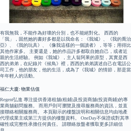
有我無我，不能作為好壞的分別，也不能絕對化。 西西的
「我」，固然她的書好多都是以我命名：《我城》、《我的喬治
亞》、《我的玩具》、《像我這樣的一個讀者》，等等；用得比
其他作家多。 主要還是，她的作品許多都取自她自己，或者近
親的生活經驗。 例如《我城》，主人翁阿果的原型，其實是西
西的弟弟，在紀錄片《候鳥》裡，西西的弟弟講述自己在電話公
司工作，他的朋友，他的生活，成為了《我城》的情節，那是當
年年輕人的活動。
福仁大廈: 物業估值
Regent弘進 專注提供香港租舖(租鋪)及投資商舖(投資商鋪)的專
業商舖顧問服務。 而用戶則可瀏覽及搜尋服務商的資訊，並直
接聯絡相關服務商。 本頁顯示的樓盤說明和相關信息均由地產
代理或業主或第三方提供的樓盤資料。 OneDay不保證或對其準
確性或完整性承擔任何責任。 請聯絡放盤者獲取更多詳細信
息。