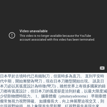
日本早於古墳時代已有鐵制刀，但當時多為直刀。 直到平安時
代中期，開始漸變為彎刀，現在日本刀雛型開始出現。 談及日
本刀必以其弧度設計為特徵(彎刀)，雖然世界上有很多國家的鑄
刀都有弧度設計，但日本刀的弧度卻是洽到好處，以最大限度減
少切割物體時阻力。 1、腦垂體瘤（pituitaryadenoma） 早期垂體
瘤常無視力視野障礙。 如腫瘤長大，向上伸展壓迫視交叉，則
出現視野缺損，外上象限首先受影響，紅視野最先表現出來。