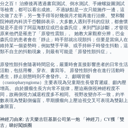
分之百！ 治療後再透過書寫測試、倒水測試、手繪螺旋圖測試
等檢查，都可以看出成效。 不過缺點是一次只能施作一邊，這
次做了左手，另一隻手得等好幾個月才能再進行治療。 雙和醫
院神經內科洪千岱醫師表示，大多數人遇到手抖的症狀，都會懷
疑是不是得了阿茲海默症或巴金森氏症，來到門診診斷，才發現
原來他們是罹患了「原發性震顫」。 她教大家觀察分辨，巴金
森氏症的患者會在「靜止」時手部就出現顫抖；但要是當病人在
維持某一個姿勢時，例如雙手平舉、或手持杯子時發生抖動，這
類不自主的抖動現象，則最有可能是「原發性顫抖症」。
原發性顫抖會隨著時間惡化，嚴重時會直接影響患者的日常生活
活動，包括用餐、穿衣、書寫等。 原發性顫抖會在進行活動時
產生，靜止狀態時則不會發作。 2、顱咽管瘤
（craniopharyngioma）主要表現為兒童期生長發育遲緩、顱內壓
增高。 由於腫瘤生長方向常不規律，壓迫兩側視神經程度不
同，故兩側視力減退程度多不相同。 視野改變亦不一致，約半
數表現為雙顳側偏盲，早期腫瘤向上壓迫視交叉可表現為雙顳上
象限盲。
神經刀由來: 古天樂古巨基新公司第一炮 「神經刀」CY獲「雙
古」睇好闖娛圈