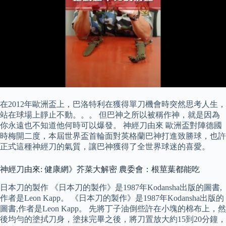
在2012年歐洲盃上，巴洛特利在獲得單刀機會時突然思考人生，
站在球場上靜止不動。。。 但巴神之所以被稱作神，就是因為
你永遠也不知道他何時可以爆發。 神經刀由來 歐洲盃對陣德國
時梅開二度，本屆世界盃首輪面對英格蘭巴神打進致勝球，也許
正式這種神經刀的氣質，讓巴神獲得了全世界球迷的喜愛。
神經刀由來: 健康網》芥菜大解密 農委會：根莖葉都能吃
日本刀的製作 《日本刀的製作》是1987年Kodansha出版的圖書,
作者是Leon Kapp。 《日本刀的製作》是1987年Kodansha出版的
圖書,作者是Leon Kapp。 先將丁子油倒些許在小塊的棉布上，然
後均勻的塗拭刀身，塗抹完畢之後，將刀置放大約15到20分鐘，