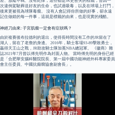
差、放縱不羈、沒有紀律，這些都是JR史密夫的標籤，曾因一
次違例駕駛葬送好友的生命，也試過吸毒，以及在球場上打鬥，
後來更被視為球隊毒瘤。 沒有人會記得你所做的好事，卻永遠
記住做錯的每一件事，這就是標籤的由來，也是現實的殘酷。
神經刀由來: 子宮肌瘤一定會有症狀嗎？
由於複賽後布拉德利的退出，使得長時間沒有工作的JR留在了
湖人，留在了老詹的身邊。 2016年，騎士客場93-89擊敗勇士，
贏得天王山之戰，JR助攻騎士隊加冕NBA總冠軍。 《徽商》雜
誌2021年7月曾以傅先明作為封面人物。 當時傅先明的身份已經
是「合肥華安腦科醫院院長、第一屆中國功能神經外科專家委員
會主任委員、中國抗癲癇協會副會長」。