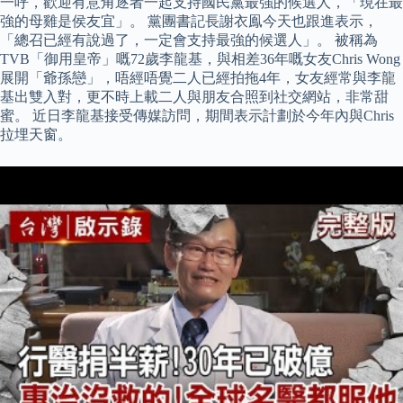
一呼，歡迎有意角逐者一起支持國民黨最強的候選人，「現在最
強的母雞是侯友宜」。 黨團書記長謝衣鳯今天也跟進表示，
「總召已經有說過了，一定會支持最強的候選人」。 被稱為
TVB「御用皇帝」嘅72歲李龍基，與相差36年嘅女友Chris Wong
展開「爺孫戀」，唔經唔覺二人已經拍拖4年，女友經常與李龍
基出雙入對，更不時上載二人與朋友合照到社交網站，非常甜
蜜。 近日李龍基接受傳媒訪問，期間表示計劃於今年內與Chris
拉埋天窗。