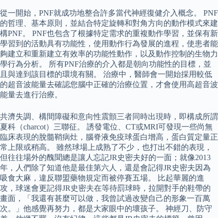
從一開始，PNF就成功地整合許多當代神經復健介入概念。 PNF
的哲理、基本原則，並結合特定旋轉和對角方向的動作模式來建
構PNF。 PNF也包含了根據特定需求的重複動作學習，並保有新
學習到的活動具有功能性，使用動作行為發展的進程，使患者能
夠建立和重新建立有效率的功能性動作，以及動作控制的生物力
學行為分析。 所有PNF治療的介入都是朝向功能性的目標，並
且與達到該目標的環境有關。 治療中，醫師會一開始採用較低
的超音波能量去確認您腦中正確的治療位置，才會使用高超音波
能量去進行治療。
共濟失調、構間障礙和意向性震顫三者同時出現時，即構成所謂
夏科（charcot）三聯征。 誘發電位、CT或MRI可發現一些尚無
臨床表現的脫髓鞘病灶，腦脊液免疫球蛋白增高，蛋白質定量正
常上限或稍高。 雖然球場上成熟了不少，也打出不錯的表現，
但往往場外的醜聞總是讓人忘記JR史密夫好的一面；就像2013
年，人們除了知道他是最佳第六人，還是會記得JR史密夫因為
吸食大麻，違反聯盟藥物規定而被停賽五場。 比起華麗的進
攻，球迷會更記得JR史密夫在等待罰球時，拉開對手的鞋帶的
畫面，「我還有甚麼可以做，我曾試過改變自己的形象一百萬
次。」他感覺再努力，都是大家眼中的壞孩子。 神經刀、防守