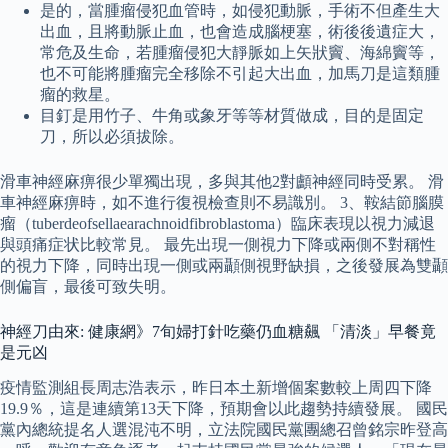
是的，當腫瘤侵犯血管時，如侵犯動脈，手術不但產生大
出血，且將動脈止血，也會造成腦梗塞，術後後遺症大，
常危及生命，若腫瘤侵犯大靜脈如上矢狀竇、海綿竇等，
也不可能將腫瘤完全移除不引起大出血，加馬刀是這類腫
瘤的救星。
目釘是用竹子、牛角或象牙等等材質做成，目的是固定
刀，所以必須拔除。
滑車神經麻痹很少單獨出現，多與其他2對顱神經同時受累。 滑
車神經麻痹時，如不進行復視檢查則不易識別。 3、鞍結節腦膜
瘤（tuberdeofsellaearachnoidfibroblastoma）臨床表現以視力減退
與頭痛症状比較常見。 最先出現一側視力下降或兩側不對稱性
的視力下降，同時出現一側或兩顳側視野缺損，之後發展為雙顳
側偏盲，最後可致失明。
神經刀由來: 健康網》7旬婦打針吃藥仍血糖飆 「清淡」早餐竟
是元凶
疫情監測組長周志浩表示，昨日本土新增個案數較上周四下降
19.9％，這是連續第13天下降，預期會以此趨勢持續發展。 國民
黨內總統提名人選混沌不明，立法院國民黨團總召曾銘宗昨登高