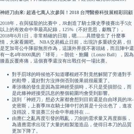
神經刀由來: 超過七萬人次參與！2018 台灣醫療科技展精彩回顧
2018年，在與猛龍的比賽中，JR創造了騎士隊史季後賽出手5次
以上的有效命中率最高紀錄，125%（不好意思，獻醜了）。
2018年6月1日，非常精確的日期，嗯……具體發生了 什麼事
情，大家看圖吧。 NBA交易截止日前，出現許多重磅交易，但
是芝加哥公牛隊卻無所作為，這讓外界摸不著頭緒，而且陣中還
有一名4年8000萬的「球哥」－朗佐・鮑爾（Lonzo Ball），因為
膝蓋反覆疼痛，這個賽季還沒有出戰任何一場比賽。
對手罰球的時候他不知道哪根經不對竟然解開了旁邊對手
的鞋帶，還好對方沒摔倒否則後果就很嚴重了。
牽涉痛的發生是因為當神經受損時，不只是受損部位，而
是此條神經接受訊息的整個範圍均會受到影響。
說到「神經刀」想必大家都會想到目前還是自由球員的JR-
史密斯，上賽季JR在騎士陣中打的算是十分出色了，進攻
沒得說，常規賽三分命中率維持在 …
由應仁之亂再度引發的戰亂，刀劍的需求量又再度膨脹，
為適應需求出現了大量的粗製濫造品，使得日本刀的品質
更加下降了。