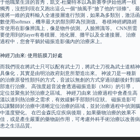
于他職業生涯的首秀，凱文-杜蘭特本以為新賽季伊始他將一枝
獨秀，沒想到現在又跑出這么一個“抽風手”搶了他的“頭條”。 最
後將一維的資料輸入全連接層進行預測，如果為多類別，激活函
數使用softmax，機率最大的類別即為預測值。 卷積神經網路經
常使用在影像辨識上，像是物件偵測、人臉辨識等。 CNN所需
要使用到的layer有卷積層、池化層、攤平以及全連接層。 治療
過程中，您會平躺於磁振造影儀內的治療床上。
神經刀由來: 使用筋膜刀好處
而我們現在將武士只可以配有武士刀，將武士刀視為武士道精神
具像化，其實是由明治政府刻意所塑造出來。 神波刀是一種新
的治療原發性顫抖的方式，音波以無創的方式穿過頭顱後針對腦
部進行治療。 高強度超音波會透過磁振造影（MRI）的引導，
定位並聚焦於預治療之區域。 神經刀由來 治療過程中會產生高
溫以達到熱治療之需求，有效緩解手部顫抖症狀。 磁振造影可
以讓醫師於治療中清晰定位治療的區域，並於治療過程中偵測腦
中溫度變化。 在巴金森氏症疾病後期，如果藥物治療的效果不
佳，或是產生嚴重的藥物副作用，可考慮外科手術治療以改善病
患之生活品質。