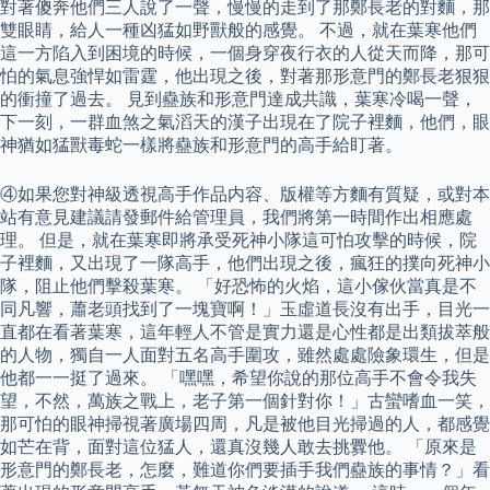
對著傻奔他們三人說了一聲，慢慢的走到了那鄭長老的對麵，那
雙眼睛，給人一種凶猛如野獸般的感覺。 不過，就在葉寒他們
這一方陷入到困境的時候，一個身穿夜行衣的人從天而降，那可
怕的氣息強悍如雷霆，他出現之後，對著那形意門的鄭長老狠狠
的衝撞了過去。 見到蠱族和形意門達成共識，葉寒冷喝一聲，
下一刻，一群血煞之氣滔天的漢子出現在了院子裡麵，他們，眼
神猶如猛獸毒蛇一樣將蠱族和形意門的高手給盯著。
④如果您對神級透視高手作品内容、版權等方麵有質疑，或對本
站有意見建議請發郵件給管理員，我們將第一時間作出相應處
理。 但是，就在葉寒即將承受死神小隊這可怕攻擊的時候，院
子裡麵，又出現了一隊高手，他們出現之後，瘋狂的撲向死神小
隊，阻止他們擊殺葉寒。 「好恐怖的火焰，這小傢伙當真是不
同凡響，蕭老頭找到了一塊寶啊！」玉虛道長沒有出手，目光一
直都在看著葉寒，這年輕人不管是實力還是心性都是出類拔萃般
的人物，獨自一人面對五名高手圍攻，雖然處處險象環生，但是
他都一一挺了過來。 「嘿嘿，希望你說的那位高手不會令我失
望，不然，萬族之戰上，老子第一個針對你！」古蠻嗜血一笑，
那可怕的眼神掃視著廣場四周，凡是被他目光掃過的人，都感覺
如芒在背，面對這位猛人，還真沒幾人敢去挑釁他。 「原來是
形意門的鄭長老，怎麼，難道你們要插手我們蠱族的事情？」看