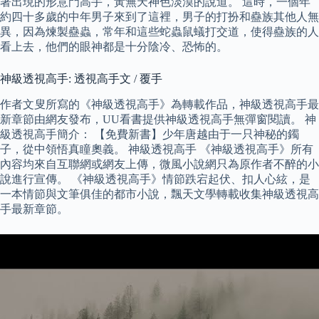
著出現的形意門高手，黃無天神色淡漠的說道。 這時，一個年
約四十多歲的中年男子來到了這裡，男子的打扮和蠱族其他人無
異，因為煉製蠱蟲，常年和這些蛇蟲鼠蟻打交道，使得蠱族的人
看上去，他們的眼神都是十分陰冷、恐怖的。
神級透視高手: 透視高手文 / 覆手
作者文叟所寫的《神級透視高手》為轉載作品，神級透視高手最
新章節由網友發布，UU看書提供神級透視高手無彈窗閱讀。 神
級透視高手簡介： 【免費新書】少年唐越由于一只神秘的鐲
子，從中領悟真瞳奧義。 神級透視高手 《神級透視高手》所有
內容均來自互聯網或網友上傳，微風小說網只為原作者不醉的小
說進行宣傳。 《神級透視高手》情節跌宕起伏、扣人心絃，是
一本情節與文筆俱佳的都市小說，飄天文學轉載收集神級透視高
手最新章節。