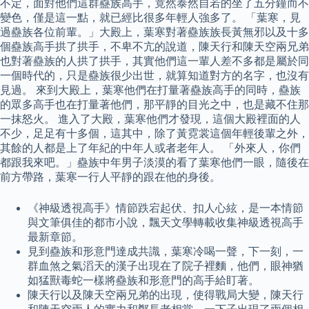
不定，面對他們這群蠱族高手，竟然泰然自若的坐了五分鐘而不
變色，僅是這一點，就已經比很多年輕人強多了。 「葉寒，見
過蠱族各位前輩。」大殿上，葉寒對著蠱族族長黃無邪以及十多
個蠱族高手拱了拱手，不卑不亢的說道，陳天行和陳天空兩兄弟
也對著蠱族的人拱了拱手，其實他們這一輩人差不多都是屬於同
一個時代的，只是蠱族很少出世，就算知道對方的名字，也沒有
見過。 來到大殿上，葉寒他們在打量著蠱族高手的同時，蠱族
的眾多高手也在打量著他們，那平靜的目光之中，也是藏不住那
一抹怒火。 進入了大殿，葉寒他們才發現，這個大殿裡面的人
不少，足足有十多個，這其中，除了黃霓裳這個年輕後輩之外，
其餘的人都是上了年紀的中年人或者老年人。 「外來人，你們
都跟我來吧。」蠱族中年男子淡漠的看了葉寒他們一眼，隨後在
前方帶路，葉寒一行人平靜的跟在他的身後。
《神級透視高手》情節跌宕起伏、扣人心絃，是一本情節
與文筆俱佳的都市小說，飄天文學轉載收集神級透視高手
最新章節。
見到蠱族和形意門達成共識，葉寒冷喝一聲，下一刻，一
群血煞之氣滔天的漢子出現在了院子裡麵，他們，眼神猶
如猛獸毒蛇一樣將蠱族和形意門的高手給盯著。
陳天行以及陳天空兩兄弟的出現，使得戰局大變，陳天行