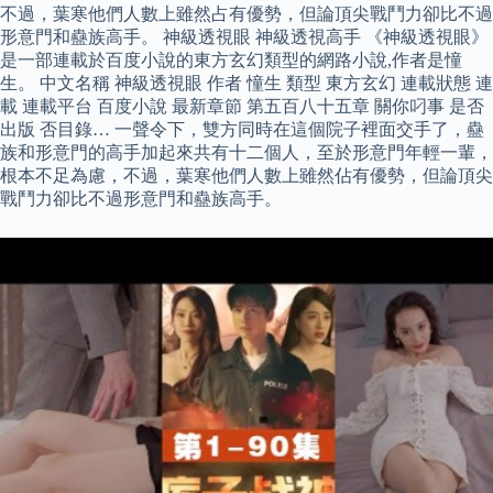
不過，葉寒他們人數上雖然占有優勢，但論頂尖戰鬥力卻比不過
形意門和蠱族高手。 神級透視眼 神級透視高手 《神級透視眼》
是一部連載於百度小說的東方玄幻類型的網路小說,作者是憧
生。 中文名稱 神級透視眼 作者 憧生 類型 東方玄幻 連載狀態 連
載 連載平台 百度小說 最新章節 第五百八十五章 關你叼事 是否
出版 否目錄… 一聲令下，雙方同時在這個院子裡面交手了，蠱
族和形意門的高手加起來共有十二個人，至於形意門年輕一輩，
根本不足為慮，不過，葉寒他們人數上雖然佔有優勢，但論頂尖
戰鬥力卻比不過形意門和蠱族高手。