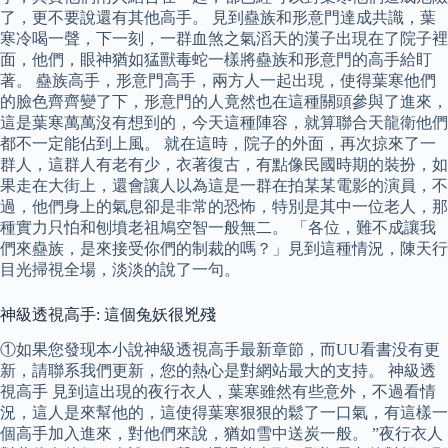
了，更不要說還有其他高手。 見到蠱族和形意門達成共識，葉
寒冷喝一聲，下一刻，一群血煞之氣滔天的漢子出現在了院子裡
面，他們，眼神猶如猛獸毒蛇一樣將蠱族和形意門的高手給盯
著。 蠱族高手，形意門高手，兩方人一起出現，使得葉寒他們
的臉色齊齊變了下，形意門的人竟然也在這種關頭參與了進來，
這是葉寒萬萬沒有想到的，今天這種陣容，就算聯合天龍衛他們
都不一定能佔到上風。 就在這時，院子的外面，再次掠來了一
群人，這群人有老有少，衣著復古，有點像民國時期的裝扮，如
果走在大街上，還會讓人以為這是一群在拍某某電影的演員，不
過，他們身上的氣息卻是非常的恐怖，特別是其中一位老人，那
種實力只怕和刨墳老祖鳩空智一般無二。 「各位，難不成讓我
們來蠱族，是來接受你們的制裁的嗎？」見到這種情況，陳天行
目光掃視全場，淡淡的說了一句。
神級透視高手: 這個兔妖很兇殘
①如果您發现本小說神級透視高手最新章節，而UU看書没有更
新，請聯系我們更新，您的熱心是對網站最大的支持。 神級透
視高手 見到這出現的夜行衣人，葉寒雖然有些意外，不過看情
況，這人是來幫他的，這使得葉寒狠狠的鬆了一口氣，有這樣一
個高手加入進來，對他們來說，猶如雪中送炭一般。 ”夜行衣人