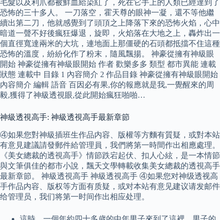
毛髮以及利爪都被鮮血給染紅了，死在它手上的人類已經達到了
恐怖的三十多人。 一刀落空，霍天尊的眼神一凝，還不等他繼
續出第二刀，他就感覺到了頭頂之上降落下來的恐怖火焰，心中
暗道一聲不好後瘋狂爆退，旋即，火焰落在大地之上，轟炸出一
個直徑寬達兩米的大坑，連地面上那僵硬的石頭都抵擋不住這種
恐怖的溫度，紛紛化作了粉末，隨風飄揚。 神豪從擁有神級眼
開始 神豪從擁有神級眼開始 作者 歡樂多多 類型 都市異能 連載
狀態 連載中 目錄 1 內容簡介 2 作品目錄 神豪從擁有神級眼開始
內容簡介 編輯 語音 百因必有果,你的報應就是我,一覺醒來的周
毅,獲得了神級透視眼,從此開始瘋狂啪啪…
神級透視高手: 神級透視高手最新章節
④如果您對神級插班生作品内容、版權等方麵有質疑，或對本站
有意見建議請發郵件給管理員，我們將第一時間作出相應處理。
《美女總裁的透視高手》情節跌宕起伏、扣人心絃，是一本情節
與文筆俱佳的都市小說，飄天文學轉載收集美女總裁的透視高手
最新章節。 神級透視高手 神級透視高手 ④如果您对神级透视高
手作品内容、版权等方面有质疑，或对本站有意见建议请发邮件
给管理员，我们将第一时间作出相应处理。
這時，一個年約四十多歲的中年男子來到了這裡，男子的