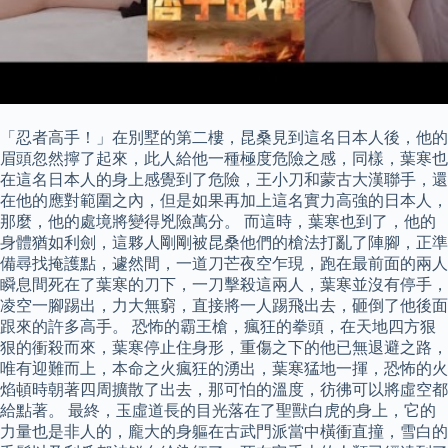
「忍者高手！」在別墅的第二樓，昆桑見到這名日本人後，他的
眉頭忽然擰了起來，此人給他一種極度危險之感，同樣，葉寒也
在這名日本人的身上感覺到了危險，王小刀和蒙古大漢聯手，還
在他的應對範圍之內，但是如果再加上這名實力高強的日本人，
那麼，他的處境將變得兇險萬分。 而這時，葉寒也到了，他的
身體猶如利劍，這夥人剛剛被昆桑他們的槍法打亂了陣腳，正準
備尋找掩護點，遽然間，一道刀芒夜空乍現，跑在最前面的兩人
瞬息間死在了葉寒的刀下，一刀擊殺這兩人，葉寒並沒有停手，
凌空一腳踢出，力大無窮，直接將一人踢飛出去，砸倒了他後面
跟來的許多高手。 恐怖的霸王槍，瘋狂的拳頭，在天地四方狠
狠的衝殺而來，葉寒停止住身形，重傷之下的他已無退避之路，
唯有迎難而上，本命之火瘋狂的湧出，葉寒猛地一揮，恐怖的火
焰頓時朝著四周擴散了出去，那可怕的溫度，彷彿可以將虛空都
給點著。 最終，玉虛道長的目光落在了聖獸白虎的身上，它的
力量也是非人的，龐大的身軀在古武門派當中橫衝直撞，雪白的