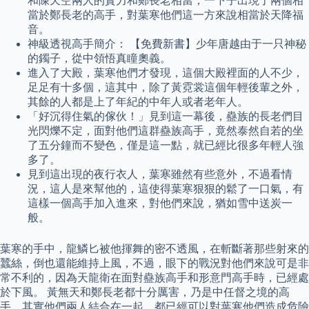
和陳天空兩人的實力和鄭長老相當，一下子出現了兩個相
當於鄭長老的高手，對葉寒他們這一方來說相當於天降福
音。
神級透視高手簡介： 【免費新書】少年唐越由于一只神秘
的鐲子，從中領悟真瞳奧義。
進入了大殿，葉寒他們才發現，這個大殿裡面的人不少，
足足有十多個，這其中，除了黃霓裳這個年輕後輩之外，
其餘的人都是上了年紀的中年人或者老年人。
「好沉得住氣的傢伙！」見到這一幕後，蠱族的長老們目
光閃爍不定，面對他們這群蠱族高手，竟然泰然自若的坐
了五分鐘而不變色，僅是這一點，就已經比很多年輕人強
多了。
見到這出現的夜行衣人，葉寒雖然有些意外，不過看情
況，這人是來幫他的，這使得葉寒狠狠的鬆了一口氣，有
這樣一個高手加入進來，對他們來說，猶如雪中送炭一
般。
葉寒的手中，龍鱗匕被他揮舞的密不透風，在斬斷著那些射來的
蠶絲，倒也還能維持上風，不過，眼下的戰況對他們來說可是非
常不利的，因為天龍衛在面對蠱族高手和形意門高手時，已經處
於下風。 黃無天和鄭長老都十分厲害，乃是中任督之境的高
手，其實他們兩人結合在一起，都已經可以對葉寒他們造成危險