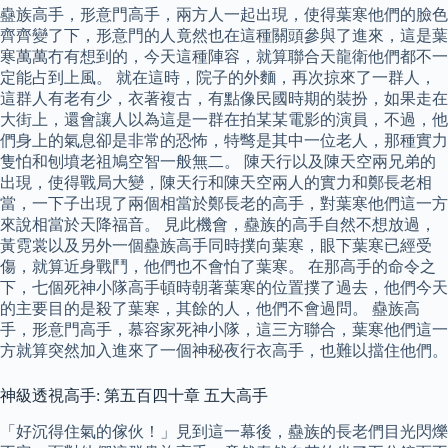
蠱族高手，形意門高手，兩方人一起出現，使得葉寒他們的臉色
齊齊變了下，形意門的人竟然也在這種關頭參與了進來，這是葉
寒萬萬冇有想到的，今天這種陣容，就算聯合天龍衛他們都不一
定能占到上風。 就在這時，院子的外麵，再次掠來了一群人，
這群人有老有少，衣著複古，有點像民國時期的裝扮，如果走在
大街上，還會讓人以為這是一群在拍某某電影的演員，不過，他
們身上的氣息卻是非常的恐怖，特彆是其中一位老人，那種實力
隻怕和刨墳老祖鳩空智一般無二。 陳天行以及陳天空兩兄弟的
出現，使得戰局大變，陳天行和陳天空兩人的實力和鄭長老相
當，一下子出現了兩個相當於鄭長老的高手，對葉寒他們這一方
來說相當於天降福音。 見此機會，蠱族的高手自然不想放過，
黃霓裳以及另外一個蠱族高手同時撲向葉寒，眼下葉寒已經受
傷，就算近身戰鬥，他們也不會怕了葉寒。 在那高手的命令之
下，七個死神小隊高手頓時朝著葉寒的位置撲了過去，他們今天
的主要目的是殺了葉寒，其餘的人，他們不會過問。 蠱族高
手，形意門高手，慕容家死神小隊，這三方聯合，葉寒他們這一
方就算突然加入進來了一個神秘夜行衣高手，也難以擋住他們。
神級透視高手: 第五百四十章 五大高手
「好沉得住氣的傢伙！」見到這一幕後，蠱族的長老們目光閃爍