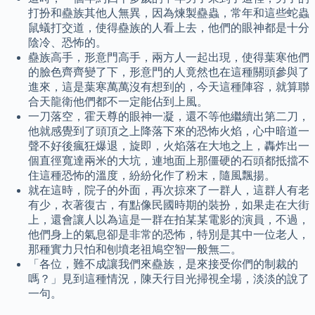
打扮和蠱族其他人無異，因為煉製蠱蟲，常年和這些蛇蟲
鼠蟻打交道，使得蠱族的人看上去，他們的眼神都是十分
陰冷、恐怖的。
蠱族高手，形意門高手，兩方人一起出現，使得葉寒他們
的臉色齊齊變了下，形意門的人竟然也在這種關頭參與了
進來，這是葉寒萬萬沒有想到的，今天這種陣容，就算聯
合天龍衛他們都不一定能佔到上風。
一刀落空，霍天尊的眼神一凝，還不等他繼續出第二刀，
他就感覺到了頭頂之上降落下來的恐怖火焰，心中暗道一
聲不好後瘋狂爆退，旋即，火焰落在大地之上，轟炸出一
個直徑寬達兩米的大坑，連地面上那僵硬的石頭都抵擋不
住這種恐怖的溫度，紛紛化作了粉末，隨風飄揚。
就在這時，院子的外面，再次掠來了一群人，這群人有老
有少，衣著復古，有點像民國時期的裝扮，如果走在大街
上，還會讓人以為這是一群在拍某某電影的演員，不過，
他們身上的氣息卻是非常的恐怖，特別是其中一位老人，
那種實力只怕和刨墳老祖鳩空智一般無二。
「各位，難不成讓我們來蠱族，是來接受你們的制裁的
嗎？」見到這種情況，陳天行目光掃視全場，淡淡的說了
一句。