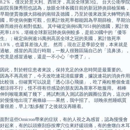
8.2％，僅次於意大利、西班牙，高居全球第3位。 台大公衛學院
副院長陳秀熙也認為，放眼全球各國目前的新冠肺炎篩檢策略，
早期便貫徹擴大篩檢的南韓及德國，乃至於後來政策大轉彎的美
國，即使病例數可觀，但累計致死率都能因為早期篩檢、早期治
療而維持在相對低點。 其中確定病例6萬7051例的德國，累計致
死率1.0％，堪稱全球新冠肺炎病例較多，是前20國中的「優等
生」；確定病例逾16萬例高居全球之冠的美國，累計致死率
1.9％，也還算差強人意。 然而，現在正是季節交替，本來就是
過敏、感冒的高流行時期，一般人很難區隔自己的「流鼻涕」，
究竟是感冒過敏，還是一不小心「中獎了」。
因此，對於輕症患者來說，保持充足的休息時間是最重要的。
因為不再高燒了，今天改吃連花清瘟膠囊，據說連花的消炎作用
比較強，但確實可以說是「透心涼心飛揚」，吃了兩粒整個食道
都涼得不行，怪不得有些感染的朋友因為畏寒不敢服用。 棉棒
伸到喉嚨裏颳了幾下，將試劑滴入測試器的圓圈位置內，這次終
於慢慢地出現了兩條線——果然，我中招了。 頭晚依然睡眠質
量很差，早上7點多醒了之後就沒再睡着。
面對這些Omicron帶來的症狀，有的人視之為感冒，認為慢慢會
好起來，有的以頭療刮痧按摩穴位來紓緩頭痛，有的會燉白木耳