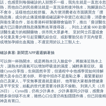
話，也感受到每個確診的人狀態不一樣，我先生就是一直忽冷忽
熱，而他自己的民俗療法就是一直洗澡然後沖熱水，泡腳讓自己
不會冷，這樣他也比較舒服。 為方便消費者在市面購買含「撲
熱息痛」成分的止痛退燒藥或確認家中存貨已在港註冊，消委會
與衞生署合作，並在香港科研製藥聯會協助下，推出「毋須醫生
處方已註冊的撲熱息痛製劑名單搜尋器」，列出上述逾 600 款毋
須醫生處方的相關藥物，供市民大眾參考。 至於阿士匹靈或會
令兒童及青少年引起雷爾氏綜合症、或影響胎兒在子宮內發育、
或增加孕婦出血風險，不適宜用於以上三類人士。
確診鼻塞: 新聞雲APP週週躺著抽
可以倒一杯熱開水、或是將熱水注入臉盆中，將臉湊近熱水上
方，讓熱水的蒸氣可以增加呼吸道的濕度，減輕鼻塞症狀。 最
後Cyrus分享指，生病固然辛苦，但過程中令他感學習如何排解
壓力及令自己更冷靜。 即使中招亦不是羞恥之事，最緊要顧好
自己及家人，平安無事渡過就是最好。 他寄願大家都身體健康
及平平安安，紛亂的世代更需要冷靜及不燥動。 到第八天（2月
26日），Cyrus指，仍有少許鼻水、少許鼻塞同少許咳，感覺身
體多痰但咳不出來，雖然心口位置仍有點隱隱作痛，但已回復精
神及有胃口。