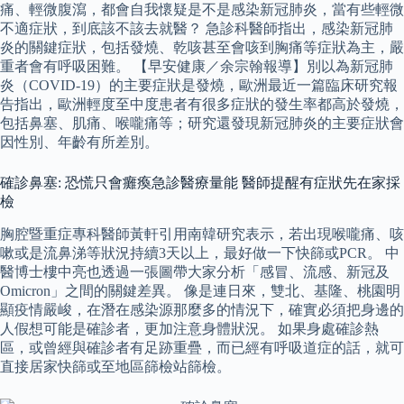
痛、輕微腹瀉，都會自我懷疑是不是感染新冠肺炎，當有些輕微
不適症狀，到底該不該去就醫？ 急診科醫師指出，感染新冠肺
炎的關鍵症狀，包括發燒、乾咳甚至會咳到胸痛等症狀為主，嚴
重者會有呼吸困難。 【早安健康／余宗翰報導】別以為新冠肺
炎（COVID-19）的主要症狀是發燒，歐洲最近一篇臨床研究報
告指出，歐洲輕度至中度患者有很多症狀的發生率都高於發燒，
包括鼻塞、肌痛、喉嚨痛等；研究還發現新冠肺炎的主要症狀會
因性別、年齡有所差別。
確診鼻塞: 恐慌只會癱瘓急診醫療量能 醫師提醒有症狀先在家採
檢
胸腔暨重症專科醫師黃軒引用南韓研究表示，若出現喉嚨痛、咳
嗽或是流鼻涕等狀況持續3天以上，最好做一下快篩或PCR。 中
醫博士樓中亮也透過一張圖帶大家分析「感冒、流感、新冠及
Omicron」之間的關鍵差異。 像是連日來，雙北、基隆、桃園明
顯疫情嚴峻，在潛在感染源那麼多的情況下，確實必須把身邊的
人假想可能是確診者，更加注意身體狀況。 如果身處確診熱
區，或曾經與確診者有足跡重疊，而已經有呼吸道症的話，就可
直接居家快篩或至地區篩檢站篩檢。