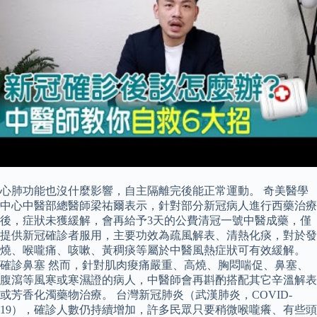
心肺功能也沒什麼影響，自主隔離完後能正常運動。 奇美醫學
中心中醫部總醫師梁祐爾表示，針對部分新冠病人進行西藥治療
後，症狀未獲緩解，會再給予3天的公費清冠一號中醫成藥，僅
提供新冠確診者服用，主要功效為疏風解表、清熱化痰，對於發
燒、喉嚨痛、咳嗽、黃稠痰等屬於中醫風熱症狀可有效緩解。
確診鼻塞 然而，針對肌肉痠痛嚴重、高燒、胸悶喘促、鼻塞、
腹瀉等風寒或寒濕證的病人，中醫師會再斟酌搭配其它辛溫解表
或芳香化濁藥物治療。 台灣新冠肺炎（武漢肺炎，COVID-
19），確診人數仍持續增加，許多民眾只要稍微喉嚨癢、有些頭