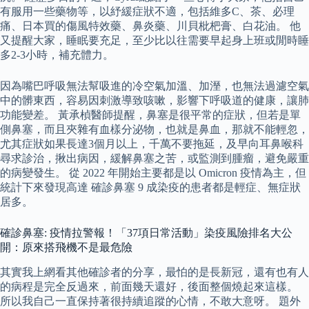
有服用一些藥物等，以紓緩症狀不適，包括維多C、茶、必理
痛、日本買的傷風特效藥、鼻炎藥、川貝枇杷膏、白花油。 他
又提醒大家，睡眠要充足，至少比以往需要早起身上班或閒時睡
多2-3小時，補充體力。
因為嘴巴呼吸無法幫吸進的冷空氣加溫、加溼，也無法過濾空氣
中的髒東西，容易因刺激導致咳嗽，影響下呼吸道的健康，讓肺
功能變差。 黃承楨醫師提醒，鼻塞是很平常的症狀，但若是單
側鼻塞，而且夾雜有血樣分泌物，也就是鼻血，那就不能輕忽，
尤其症狀如果長達3個月以上，千萬不要拖延，及早向耳鼻喉科
尋求診治，揪出病因，緩解鼻塞之苦，或監測到腫瘤，避免嚴重
的病變發生。 從 2022 年開始主要都是以 Omicron 疫情為主，但
統計下來發現高達 確診鼻塞 9 成染疫的患者都是輕症、無症狀
居多。
確診鼻塞: 疫情拉警報！「37項日常活動」染疫風險排名大公
開：原來搭飛機不是最危險
其實我上網看其他確診者的分享，最怕的是長新冠，還有也有人
的病程是完全反過來，前面幾天還好，後面整個燒起來這樣。
所以我自己一直保持著很持續追蹤的心情，不敢大意呀。 題外