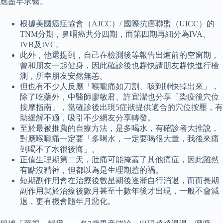
應盡早求醫。
根據美國癌症協會（AJCC）/ 國際抗癌聯盟（UICC）的
TNM分期，鼻咽癌共分四期，而第四期再細分為IVA、
IVB及IVC。
此外，他還提到，自己在檢測後等報告出爐前的空窗期，
曾和朋友一起健身，因此確診後也趕快請朋友趕快進行檢
測，所幸朋友安然無恙。
但也有不少人反應「喉嚨痛如刀割、咳到肺快掉出來」，
除了吃藥外，中醫師廖敏君、許宜潔也分享「染疫後穴位
按摩指南」，當確診後出現5症狀提供適合的穴位按壓，有
助緩解不適，吸引不少網友分享轉發。
至於最被推薦的自療方法，是多喝水，有確診者大推說，
對應喉嚨痛一定要「多喝水，一定要喝很大量，我後來痛
到喝不了水很後悔」。
正值生理期第二天，肚痛可能掩蓋了其他痛症，因此雖然
有點沒精神，但都以為是生理期惹的禍。
短期副作用會在治療後數星期後逐漸自行消退，而而長期
副作用就於治療後數月甚至十數年後才出現，一般不會減
退，更有機會隨年月惡化。