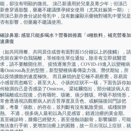
能，卻沒有明顯的微兆。 溴己新適用於兒童及青少年；但溴己
新會穿過胎盤，藥廠不建議懷孕婦女使用（尤其妊娠第一期）；
而溴己新亦會分泌於母乳中，沒有數據顯示藥物對哺乳中嬰兒是
否有影響，但藥廠不建議使用。
確診鼻塞: 感冒只能多喝水？營養師推薦「4種飲料」補充營養加
速康復
（如共同用餐、共同居住或曾有面對面15分鐘以上的接觸），請
先留在家中自我隔離，等候衛生單位通知，除非有立即就醫需
求，請不要離開住所。 疫情逐漸升溫，COVID-19進入以變種病
毒Omicron為主的型態，新型變種病毒傳染力強、潛伏期短，所
以疫情擴散的速度極快。 而且麻煩的是它極不易察覺，容易當
小感冒而忽略它，甚至大人、小孩的症狀不一樣，下面告訴你如
何檢測自己是否感染了Omicron。 梁祐爾指出，部分確診病人在
解隔離或出院後，仍有咽乾、咳嗽、痰少難咳、呼吸不順情形，
常會透過視訊觀察病人的舌苔厚度及舌色、或解隔後回門診把
脈，考量「痰飲」的存在，並判斷有沒有氣陰受損、或殘留肺
熱。 不過，很多病人最初以為只是感冒，錯過治療的黃金期。
直至確診時，腫瘤已經變大，甚至侵蝕頭顱骨，影響腦部，可能
無法進行手術，更增加治療上的困難，故一旦出現以上症狀，就