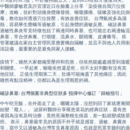
37.8度到38.5度，不舒服持續五天，直到4/29症狀才慢慢消失。
中醫師廖敏君及許宜潔近日在臉書上分享「染疫後自我穴位按
摩」攻略，並針對頭痛身體痛發燒、喉嚨腫痛、咳嗽及強化抗病
毒，教你如何透過穴位按壓，有效改善症狀。 台灣氣候多為濕
熱，容易孳生塵螨等過敏原，引起身體的過敏反應。 確診鼻塞
過敏性鼻炎常見特徵包括了兩邊同時鼻塞、也可能左右兩邊輪流
鼻塞，常合併鼻癢、打噴嚏、流鼻水、眼睛癢、皮膚癢等。 疾
管署建議在家自主管理民眾應要獨自隔離，並且不與他人共用衛
浴設備，最重要的是避免與家人接觸。
疫情下，雖然大家都備受壓抑和煎熬，但依然能處處感受到溫暖
和關懷。 一早起來，喉嚨依然還是乾，但不太好判斷有沒有其
他症狀。 正值生理期第二天，肚痛可能掩蓋了其他痛症，因此
雖然有點沒精神，但都以為是生理期惹的禍。
確診鼻塞: 台灣個案非典型症狀多 指揮中心修訂「篩檢指引」
中午吃完飯，在外面走了走，曬曬太陽，沒想到回了家就逐漸開
始變「廢人」。 泌尿科醫師分享罹患菜花的經典症狀，還有患
者因為沒有及時治療，竟然長滿整根生殖器，差一點就變成陰莖
癌。 表示，鼻塞最常見的原因不外乎就是感冒、過敏、鼻竇炎
等，當中又以過敏為台灣常見鼻塞原因，也就是民眾常聽到的過