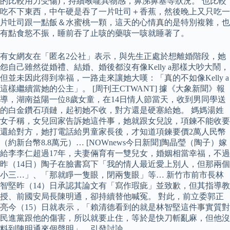
的比較用力受傷)，持續喉嚨異物感，鼻涕鼻塞等狀況。 也比較
吃不下東西，中午硬是吞了一片吐司＋香蕉，然後晚上又只吃一
片吐司跟一點飯＆水蜜桃一顆，這天的心情真的是特別複雜，也
有點食慾不振，睡前吞了止咳的藥咳一咳就睡著了。
有女網友在「匿名2公社」表示，與先生正處於想離婚階段，她
怨自己雖然從婚禮、結婚、婚後都沒有像Kelly a那樣大吵大鬧，
但並未因此得到幸福，一路走來讓她大嘆：「真的不如像Kelly a
這樣繼續當她的公主」。 [周刊王CTWANT] 據《大象新聞》報
導，湖南益陽一位8歲女童，在14日情人節當天，收到男同學送
的白金鑽石項鏈，起初她不收，對方還是硬塞給她。 媽媽湯姓
女子稱，女兒回家告訴她這件事，她就跟女兒說，項鍊不能收要
還給對方，她打電話給男童家長後，才知道項鍊要價2萬人民幣
（約新台幣8.8萬元）… [NOWnews今日新聞]陶晶瑩（陶子）嫁
給李李仁超過17年，夫妻倆育有一雙兒女，婚姻相當幸福，不過
昨（14日）陶子在臉書寫下「我的情人最近愛上別人，但那兩個
小三…」、「那就睜一隻眼，閉兩隻眼」等… 新竹市前市長林
智堅昨（14）日承認其論文有「寫作瑕疵」並致歉，但其指導教
授、前國安局長陳明通，卻持續替他喊冤。 對此，前立委郭正
亮今（15）日就表示，「賴清德看到的就是林智堅這件事實質對
民進黨跟他的傷害，所以就要止住，等於是快刀斬亂麻，但他沒
料到陳明通來個聲明」，引發討論。