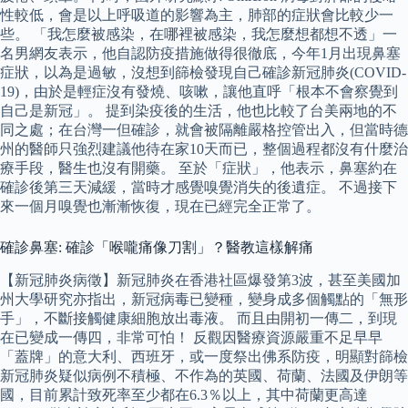
性較低，會是以上呼吸道的影響為主，肺部的症狀會比較少一
些。 「我怎麼被感染，在哪裡被感染，我怎麼想都想不透」一
名男網友表示，他自認防疫措施做得很徹底，今年1月出現鼻塞
症狀，以為是過敏，沒想到篩檢發現自己確診新冠肺炎(COVID-
19)，由於是輕症沒有發燒、咳嗽，讓他直呼「根本不會察覺到
自己是新冠」。 提到染疫後的生活，他也比較了台美兩地的不
同之處；在台灣一但確診，就會被隔離嚴格控管出入，但當時德
州的醫師只強烈建議他待在家10天而已，整個過程都沒有什麼治
療手段，醫生也沒有開藥。 至於「症狀」，他表示，鼻塞約在
確診後第三天減緩，當時才感覺嗅覺消失的後遺症。 不過接下
來一個月嗅覺也漸漸恢復，現在已經完全正常了。
確診鼻塞: 確診「喉嚨痛像刀割」？醫教這樣解痛
【新冠肺炎病徵】新冠肺炎在香港社區爆發第3波，甚至美國加
州大學研究亦指出，新冠病毒已變種，變身成多個觸點的「無形
手」，不斷接觸健康細胞放出毒液。 而且由開初一傳二，到現
在已變成一傳四，非常可怕！ 反觀因醫療資源嚴重不足早早
「蓋牌」的意大利、西班牙，或一度祭出佛系防疫，明顯對篩檢
新冠肺炎疑似病例不積極、不作為的英國、荷蘭、法國及伊朗等
國，目前累計致死率至少都在6.3％以上，其中荷蘭更高達