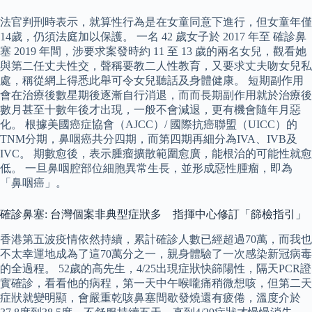
法官判刑時表示，就算性行為是在女童同意下進行，但女童年僅
14歲，仍須法庭加以保護。 一名 42 歲女子於 2017 年至 確診鼻
塞 2019 年間，涉要求案發時約 11 至 13 歲的兩名女兒，觀看她
與第二任丈夫性交，聲稱要教二人性教育，又要求丈夫吻女兒私
處，稱從網上得悉此舉可令女兒聽話及身體健康。 短期副作用
會在治療後數星期後逐漸自行消退，而而長期副作用就於治療後
數月甚至十數年後才出現，一般不會減退，更有機會隨年月惡
化。 根據美國癌症協會（AJCC）/ 國際抗癌聯盟（UICC）的
TNM分期，鼻咽癌共分四期，而第四期再細分為IVA、IVB及
IVC。 期數愈後，表示腫瘤擴散範圍愈廣，能根治的可能性就愈
低。 一旦鼻咽腔部位細胞異常生長，並形成惡性腫瘤，即為
「鼻咽癌」。
確診鼻塞: 台灣個案非典型症狀多 指揮中心修訂「篩檢指引」
香港第五波疫情依然持續，累計確診人數已經超過70萬，而我也
不太幸運地成為了這70萬分之一，親身體驗了一次感染新冠病毒
的全過程。 52歲的高先生，4/25出現症狀快篩陽性，隔天PCR證
實確診，看看他的病程，第一天中午喉嚨痛稍微想咳，但第二天
症狀就變明顯，會嚴重乾咳鼻塞間歇發燒還有疲倦，溫度介於