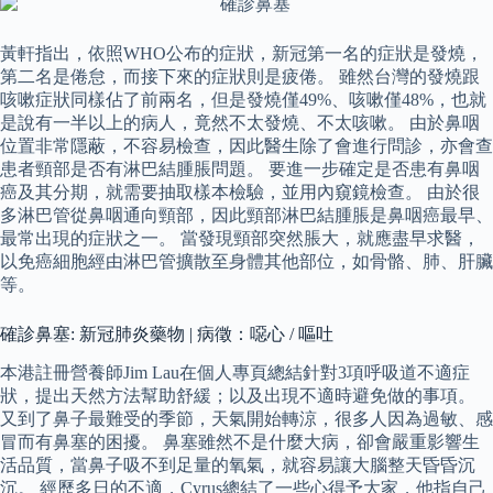
黃軒指出，依照WHO公布的症狀，新冠第一名的症狀是發燒，
第二名是倦怠，而接下來的症狀則是疲倦。 雖然台灣的發燒跟
咳嗽症狀同樣佔了前兩名，但是發燒僅49%、咳嗽僅48%，也就
是說有一半以上的病人，竟然不太發燒、不太咳嗽。 由於鼻咽
位置非常隱蔽，不容易檢查，因此醫生除了會進行問診，亦會查
患者頸部是否有淋巴結腫脹問題。 要進一步確定是否患有鼻咽
癌及其分期，就需要抽取樣本檢驗，並用內窺鏡檢查。 由於很
多淋巴管從鼻咽通向頸部，因此頸部淋巴結腫脹是鼻咽癌最早、
最常出現的症狀之一。 當發現頸部突然脹大，就應盡早求醫，
以免癌細胞經由淋巴管擴散至身體其他部位，如骨骼、肺、肝臟
等。
確診鼻塞: 新冠肺炎藥物 | 病徵：噁心 / 嘔吐
本港註冊營養師Jim Lau在個人專頁總結針對3項呼吸道不適症
狀，提出天然方法幫助舒緩；以及出現不適時避免做的事項。
又到了鼻子最難受的季節，天氣開始轉涼，很多人因為過敏、感
冒而有鼻塞的困擾。 鼻塞雖然不是什麼大病，卻會嚴重影響生
活品質，當鼻子吸不到足量的氧氣，就容易讓大腦整天昏昏沉
沉。 經歷多日的不適，Cyrus總結了一些心得予大家，他指自己