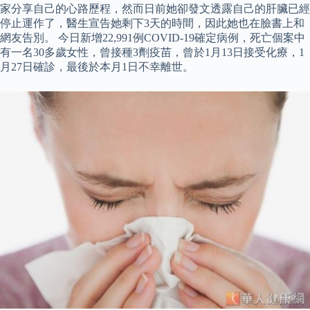
家分享自己的心路歷程，然而日前她卻發文透露自己的肝臟已經
停止運作了，醫生宣告她剩下3天的時間，因此她也在臉書上和
網友告別。 今日新增22,991例COVID-19確定病例，死亡個案中
有一名30多歲女性，曾接種3劑疫苗，曾於1月13日接受化療，1
月27日確診，最後於本月1日不幸離世。