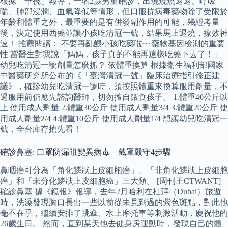
根據「華視」報導，一名2歲男童確診，出現燒燒退退、呼吸
喘、肺部浸潤、血氧降低等情形，但口服抗病毒藥物除了受限於
年齡和體重之外，最重要的是有併發副作用的可能，幾經考量
後，決定使用西藥並讓小孩吃清冠一號，結果馬上退燒，療效神
速！ 推薦閱讀： 不要再亂餵小孩吃藥啦~~藥物基因檢測的重要
性 當醫生對我說「媽媽，孩子真的不能再這樣吃藥下去了！」
幼兒吃清冠一號劑量怎麼抓？ 依體重換算 根據衛生福利部國家
中醫藥研究所公布的《「臺灣清冠一號」臨床治療指引修正建
議》，確診幼兒吃清冠一號時，須按照體重來換算服用劑量，不
過服用前仍應先諮詢醫師，切勿擅自餵食孩子。 1.體重40公斤以
上 使用成人劑量 2.體重30公斤 使用成人劑量3/4 3.體重20公斤 使
用成人劑量2/4 4.體重10公斤 使用成人劑量1/4 想讓幼兒吃清冠一
號，全台庫存搶先看！
確診鼻塞: 口罩防漏阻變異病毒 戴罩嚴守4步驟
鼻咽癌可分為「角化鱗狀上皮細胞癌」、「非角化鱗狀上皮細胞
癌」和「未分化鱗狀上皮細胞癌」三大類。 [周刊王CTWANT]
確診鼻塞 據《鏡報》報導，去年2月哈利在杜拜（Dubai）旅遊
時，洗澡發現胸口長出一些以前從未見到過的紫色斑點，對此他
毫不在乎，繼續安排了跳傘、水上摩托車等刺激活動，慶祝他的
26歲生日。 然而，直到某天他去健身房運動時，發現自己的體