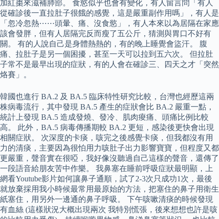
加紅棗來滋補肺部。 食慾似乎也會有變化，有人留言問「有人
從確診後一直拉肚子很餓的感覺，這是嚴重副作用嗎」，有人是
「忽冷忽熱⋯⋯頭暈、痛、沒食慾」，有人本來以為居隔在家應
該會發胖，但有人居隔完反而瘦了五公斤，猜測與胃口不好有
關。 有的人說自己是身體熱熱的，有的晚上睡覺會盜汗。 腹
痛、拉肚子是另一個困擾，甚至一天可以拉到五六次。 但拉肚
子常不是最早出現的症狀，有的人會在確診三、四天之才「突然
烙賽」。
韓國也進行 BA.2 及 BA.5 臨床特性研究比較，台灣也經歷這兩
株病毒流行，其中發現 BA.5 產生的症狀會比 BA.2 嚴重一點，
統計上發現 BA.5 造成發燒、發冷、肌肉痠痛、頭痛比例比較
高。 此外，BA.5 病毒傳播期較 BA.2 更短，感染後更快會出現
相關症狀。 次深度的卡痰，咳完之後感覺卡痰，但我都沒有用
力的清痰，主要因為很怕用力咳肚子出力影響寶寶，但程度又都
更嚴重，聲音實在很啞，我好像沒聽過自己這樣的聲音，還傳了
一段語音給朋友苦中作樂。 我鼻塞在睡前呼吸症狀最明顯，上
網看Youtube影片如何讓鼻子通順，試了2-3次只成功1次，最後
就放棄採用我小時候最常用最原始的方法，把塞住的鼻子用衛生
紙塞住，用另外一邊通的鼻子呼吸。 下午咳嗽清痰的時候發現
有血絲 (這樣狀況大概出現兩次 我特別慌張，後來想想也許是咳