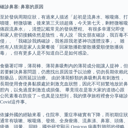
確診鼻塞: 鼻塞的原因
至於發病周期症狀，有過來人描述「起初是流鼻水、喉嚨痛、打
噴嚏、輕微咳嗽，後來第三天頭超痛，今天第七天，剩輕微喉嚨
痛跟流鼻水」，清楚記載常見的發病歷程。 有很多幸運兒即使
和家人密切接觸依然是陰性，有人說「我女朋友確診，我百毒不
侵」、「我確診我媽確診，我爸跟我老婆神功護體沒事」。 雖
然有人猜測是家人去聚餐後「回家散播歡樂散播愛順便散播病
毒」，但有更多人是不知道自己是如何感染。
食藥署叮嚀，薄荷棒、薄荷鼻吸劑內的薄荷成分能讓人提神，但
若要解決鼻塞問題，仍應找出原因並予以治療，切勿長期依賴此
類藥品，因而延誤治療。 由於薄荷醇類的鼻吸劑具有刺激性，
長期使用會使鼻黏膜處於刺激充血狀態，因此不可頻繁地放於鼻
腔內，以免過度刺激造成損傷。 畢竟現在是靠大家的道德心跟
公民素養在防疫了～也真是沒想到，我的懷孕旅程裡會分享確診
Covid這件事。
依據外國的經驗來看，住院率、重症率確實有下降，而初期症狀
通常有咳嗽、喉嚨痛、發燒、全身痠痛、流鼻涕、鼻塞、頭痛、
疲倦、頭暈。 同時，國外研究顯示 Omicron 病毒對肺部的侵略