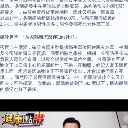
物，當中含致癌物質亞硝胺，長期食用會大大增加誘發鼻咽癌的
風險。 鼻咽癌發生在鼻咽或是上咽喉部，為香港常見的頭頸部
癌症之一，由於較流行於華南地區，因此又稱為「廣東瘤」。
於2017年，鼻咽癌的新症就超過800宗，佔癌病新症總數的
2.5%，當中患者以男性居多，男性發病率比女性高三倍。
確診鼻塞: 「居家隔離怎麼伴Line社群」
落實自主應變，確診者應主動提供衛生單位同住親友名單、校園
及公司聯絡窗口等資訊，個案相關之學校、機關、公司防疫長或
負責人應先行造冊，以配合提供衛生單位名冊。 台灣傳奇巨星
劉文正15日傳出心肌梗塞離世，不過一夜翻盤，經紀人夏玉順再
度出面，坦承是因為劉文正不希望再復出，才會請他們宣布死
訊，… 雖然吃了必理痛體溫會降低一些，但藥效過後立刻又升
回去，不停循環。 臨睡前，體溫終於到了38.5度以下，肌肉痠痛
的情況也好了很多。