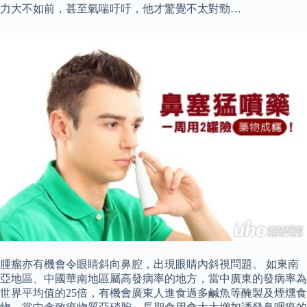
力大不如前，甚至氣喘吁吁，他才驚覺不太對勁…
腫瘤亦有機會令眼睛斜向鼻腔，出現眼睛內斜視問題。 如東南
亞地區、中國華南地區屬高發病率的地方，當中廣東的發病率為
世界平均值的25倍，有機會廣東人進食過多鹹魚等醃製及煙燻食