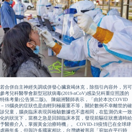
若合併自主神經失調或併發心臟衰竭休克，除指引內容外，另可
參考兒科醫學會新型冠狀病毒(2019-nCoV)感染兒科重症照護的
特殊考量(公告第二版)。 陳錫洲醫師表示，「由於本次COVID
－19腦炎的症狀也是由輕到極嚴重不等，關於數例不幸離世的確
診兒童，腦炎臨床表現與檢驗數據也不盡相同，在監測仍未一致
化的狀況下，當務之急是回歸臨床本質，發現前驅症狀應適時給
予醫療介入，掌握黃金治療時機」。 COVID-19疫情已在全球肆
虐兩年多，但與許多國家相比，台灣總被形容「宛如在平行時