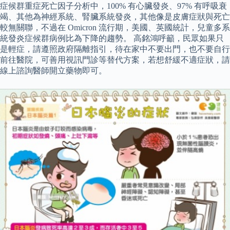
症候群重症死亡因子分析中，100% 有心臟發炎、97% 有呼吸衰
竭、其他為神經系統、腎臟系統發炎，其他像是皮膚症狀與死亡
較無關聯，不過在 Omicron 流行期，美國、英國統計，兒童多系
統發炎症候群病例比為下降的趨勢。 高銘鴻呼籲，民眾如果只
是輕症，請遵照政府隔離指引，待在家中不要出門，也不要自行
前往醫院，可善用視訊門診等替代方案，若想舒緩不適症狀，請
線上諮詢醫師開立藥物即可。