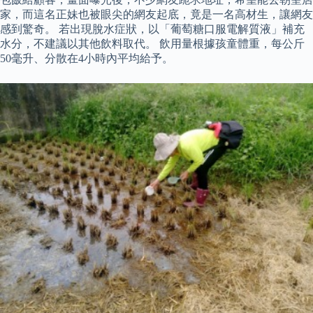
家，而這名正妹也被眼尖的網友起底，竟是一名高材生，讓網友
感到驚奇。 若出現脫水症狀，以「葡萄糖口服電解質液」補充
水分，不建議以其他飲料取代。 飲用量根據孩童體重，每公斤
50毫升、分散在4小時內平均給予。