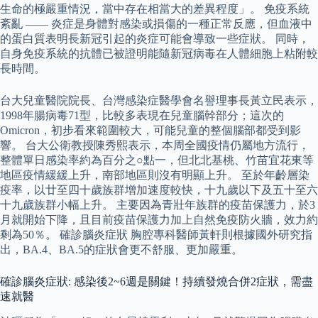
生命的極嚴重情況，當中存在相當大的差異程度」。 免疫系統
紊亂 —— 炎症是身體對感染或損傷的一種正常反應，但血液中
的蛋白質表明長新冠引起的炎症可能會導致一些症狀。 同時，
自身免疫系統的抗體已被證明能隨新冠病毒在人體細胞上粘附較
長時間。
台大兒童醫院院長、台灣感染症醫學會名譽理事長黃立民表示，
1998年腸病毒71型，比較多表現在兒童腦幹部分；這次的
Omicron，初步看來範圍較大，可能兒童的整個腦部都受到影
響。 台大公衛教授陳秀熙表示，本周全國疫情仍屬地方流行，
整體單日感染率約為百分之○點一，但北北基桃、竹苗宜花東等
地區疫情緩緩上升，南部地區則沒有明顯上升。 至於年齡層染
疫率，以廿至四十歲族群增加速度較快，十九歲以下及五十至六
十九歲族群小幅上升。 主要因為青壯年族群的疫苗保護力，於3
月就開始下降，且目前疫苗保護力加上自然免疫防火牆，效力約
剩為50％。 確診腦炎症狀 胸腔專科醫師黃軒則根據國外研究指
出，BA.4、BA.5的症狀會更不舒服、更加嚴重。
確診腦炎症狀: 感染後2~6週是關鍵！持續發燒合併2症狀，需盡
速就醫