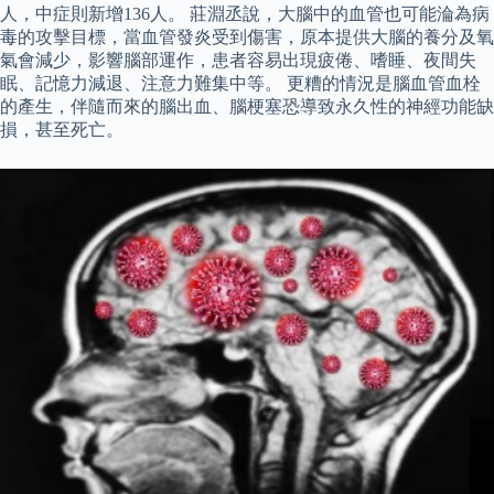
人，中症則新增136人。 莊淵丞說，大腦中的血管也可能淪為病
毒的攻擊目標，當血管發炎受到傷害，原本提供大腦的養分及氧
氣會減少，影響腦部運作，患者容易出現疲倦、嗜睡、夜間失
眠、記憶力減退、注意力難集中等。 更糟的情況是腦血管血栓
的產生，伴隨而來的腦出血、腦梗塞恐導致永久性的神經功能缺
損，甚至死亡。