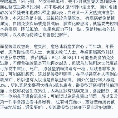
被暱稱為「Mary姐」的女星韓馬利，去年8月就驚爆因為腦膜炎
而在醫院垂死掙扎2周，好不容易才鬼門關中走出來。 而知名補
教名師呂捷去年也傳出罹患腦膜炎，自述某一天突然抽搐痙攣、
昏倒，本來以為是中風，最後確診為腦膜炎。 有疾病者像是糖
尿病、自體免疫疾病或是愛滋病、腫瘤化療患者，就需要先控制
本身疾病，降低風險。 如果免疫力不好一點，像是肺結核的結
核菌，以及李斯特菌也都會侵犯腦部。
而發燒溫度愈高、愈突然、愈急速就愈要留心；而年幼、年長
者、患有慢性疾病人士、免疫力較低人士、孕婦更屬高危群組，
都應及早求醫。 疫苗防護：BQ.1 和 BQ.1.1 可能會高度的免疫
逃脫，即便曾確診還是可能再次感染，但認為加強劑次世代疫苗
可預防中重症、死亡。 原發型的頭痛還有一種，症狀會非常強
烈，可能痛到想死，這就是叢發型頭痛，在早期甚至有人痛到自
殺身亡，所以也有人說這是自殺型頭痛。 國外的盛行率大概是
3‰，所以算起來臺灣大概有6萬名患者，叢發型頭痛相對於偏頭
痛，比較容易發生在男生，因為症狀有結膜充血，會流眼淚，甚
至一側的鼻子還會流鼻涕，可能誤以為是鼻竇出問題，所以常常
第一件事會跑去看耳鼻喉科。 也有研究顯示，叢發型頭痛要被
正確地診斷，通常要8年，所以叢發型頭痛並不是非常好診斷。