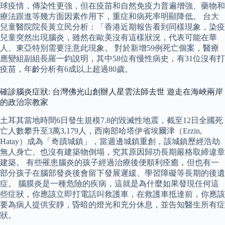
球疫情，傳染性更強，但在疫苗和自然免疫力普遍增強、藥物和
療法跟進等幾方面因素作用下，重症和病死率明顯降低。 台大
兒童醫院院長黃立民分析：「香港近期報告看到同樣現象，染疫
兒童突然出現腦炎，雖然在歐美沒有這樣狀況，代表可能在華
人、東亞特別需要注意此現象。 對於新增59例死亡個案，醫療
應變組副組長羅一鈞說明，其中58位有慢性病史，有31位沒有打
疫苗，年齡分析有6成以上超過80歲。
確診腦炎症狀: 台灣佛光山創辦人星雲法師去世 遊走在海峽兩岸
的政治宗教家
土耳其當地時間6日發生規模7.8的毀滅性地震，截至12日全國死
亡人數攀升至3萬3,179人，西南部哈塔伊省埃爾津（Erzin,
Hatay）成為「奇蹟城鎮」，當週邊城鎮重創，該城鎮歷經浩劫
無人身亡、也沒有建築物倒塌，究其原因歸功長期嚴格取締違章
建築。 有些罹患腦炎的孩子經過治療後便順利痊癒，但也有一
部分孩子在腦部發炎後會留下發展遲緩、學習障礙等長期的後遺
症。 腦膜炎是一種危險的疾病，這就是為什麼如果發現任何這
些症狀，你應該立即打電話叫救護車，在救護車抵達前，你應該
要為病人提供安靜，昏暗的燈光和充分休息，並告知醫生所有症
狀。