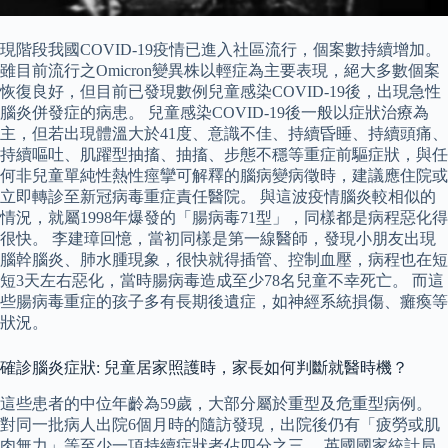
現階段我國COVID-19疫情已進入社區流行，個案數持續增加。
雖目前流行之Omicron變異株以輕症為主要表現，絕大多數個案
恢復良好，但目前已發現數例兒童感染COVID-19後，出現急性
腦炎併發症的病患。 兒童感染COVID-19後一般以症狀治療為
主，但若出現體溫大於41度、意識不佳、持續昏睡、持續頭痛、
持續嘔吐、肌躍型抽搐、抽搐、步態不穩等重症前驅症狀，與任
何非兒童單純性熱性痙攣可解釋的腦病變病徵時，建議應住院或
立即轉診至新冠病毒重症責任醫院。 與這波疫情腦炎較相似的
情況，就屬1998年爆發的「腸病毒71型」，同樣都是病程惡化得
很快。 李建璋回憶，當初同樣是第一線醫師，發現小朋友出現
腦幹腦炎、肺水腫現象，很快就得插管、控制血壓，病程也在短
短3天左右惡化，當時腸病毒造成至少78名兒童不幸死亡。 而這
些腸病毒重症的孩子多有長期後遺症，如神經系統損傷、癱瘓等
狀況。
確診腦炎症狀: 兒童居家照護時，家長如何判斷就醫時機？
這些患者的中位年齡為59歲，大部分屬於重型及危重型病例。
對同一批病人出院6個月時的隨訪發現，出院後仍有「疲勞或肌
肉無力」等至少一項持續症狀者佔四分之三。 英國國家統計局