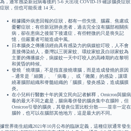
為，通常感染新冠病毒後約 5-6 天出現 COVID-19 確診腦炎症狀
症狀，但也可能長達 14 天。
根據國外病患回報的症狀，都有一些失憶、腦霧、焦慮或
憂鬱症狀；有些新冠肺炎患者，過去完全沒有腦部相關疾
病，卻在患病之後留下後遺症，有些輕微的只是喪失記
憶，但嚴重者可能造成中風。
日本腦炎之傳播須經由具有感染力的病媒蚊叮咬，人不會
直接傳染給人，臺灣以三斑家蚊、環紋家蚊及白頭家蚊為
主要的傳播媒介，病媒蚊一天中叮咬人的高峰期約在黎明
和黃昏的時候。
發燒「燒壞腦」不是指直接燒壞腦，而是造成發燒的原因
– 通常是「細菌」、「病毒」、或「黴菌」的感染，讓環
繞著腦部組織和脊髓組織的「腦膜」發炎感染，造成腦膜
炎。
在小兒科行醫數十年的黃立民向記者解釋，Omicron與腸病
毒的最大不同之處是，腸病毒併發的腦炎集中在腦幹，但
Omicron引發的腦炎，其發炎位置比較分散——並非一定在
腦幹，也可以在腦部其他地方，這是最大的不同。
據世界衛生組織2021年10月公布的臨牀定義，這種症狀通常發生