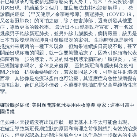
在已確診或可能被新冠病毒感染的人身上，通常「在染疫後3個
月內出現、持續至少 2 個月，並且無法由其他診斷解釋」。 確
診腦炎症狀 【早安健康／余宗翰報導】新冠肺炎（COVID-19，
又名新冠肺炎）的可怕之處，除了侵害肺部，還會併發其他重
症，導致更高的致死率。 最近日本山梨縣政府宣布，有一名20
幾歲男子確診新冠肺炎，並另外診出腦膜炎，病情嚴重；該男是
日本首度發現新冠肺炎引發腦膜炎的案例。 生病時發燒是身體
抵抗外來病菌的一種正常現象，但如果連續多日高燒不退，甚至
開始出現疼痛的問題，就一定要就醫治療了，因為引起頭痛代表
病菌有進一步的感染，常見的就包括感染腦部的「腦膜炎」，這
已經難靠多喝水、多休息來復原。 至於新冠病毒腦炎與免疫相
關之治療，抗病毒藥物部分，若家長同意之後，可靜脈注射瑞德
西韋、其餘像是免疫球蛋白也可治療，其適應症為急性腦病變有
抽搐症狀、合併意識不佳者，不過要排除抽筋非兒童單純熱性痙
攣。
確診腦炎症狀: 美射顆間諜氣球要用兩枚導彈 專家 : 這事可當中
國借鏡
但如果14天後還沒有出現症狀，那麼基本上不太可能會出現。
在確定導致新冠長期症狀的原因和病理之前很難找到有效的治療
方法，但專家認為上述關注領域至少可以作為進一步探索的引導