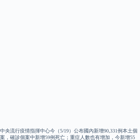
中央流行疫情指揮中心今（5/19）公布國內新增90,331例本土個
案，確診個案中新增59例死亡；重症人數也有增加，今新增55