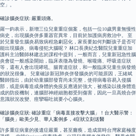
空」。
確診腦炎症狀: 嚴重頭痛。
羅一鈞表示，新增三位兒童重症個案，包括一位10歲男童無慢性
病史，出現腦炎併多重器官異常，目前於加護病房救治中。 至
於兒童發生腦炎易致病程急劇惡化，家長要如何判斷孩子是否可
能出現腦炎、病毒侵犯大腦呢？ 林口長庚紀念醫院兒童重症加
護科主治醫師林建志於課程中提到，一般而言，兒童新冠急性腦
炎會從一般感染開始，臨床表徵為發燒、喉嚨痛、呼吸道症狀
等，還有人會出現哮吼、腸胃道症狀，和一般臨床兒童生病發燒
的狀況很像。 兒童確診新冠肺炎併發腦炎的可能原因，王緒斌
醫師指出，由於幼童腦部發育尚未完整，使得病毒容易入侵腦
部，或是病毒造成身體的免疫反應過於強大，被感染以後身體造
成的防疫機制，連腦部神經細胞都受到傷害，因此一旦高燒合併
意識狀況改變、痙攣嘔吐就要小心腦炎。
確診腦炎症狀: 確診重症「病毒直接攻擊大腦」！台大醫示警：
「腦炎」歐美少見、華人案例多，4症狀立刻送醫
許多重症病童的後遺症嚴重，甚至癱瘓，造成當時台灣家庭極度