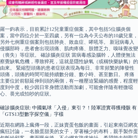
羅一鈞表示，目前累計12兒童重症個案，其中包括5位腦炎個
案，當中四位介於一至四歲，另有一位為今天公布的10歲兒童，
另外七例重症個案則包括肺炎、敗血症、哮吼等。 新冠病毒入
侵腦部時，患者會出現頭痛、肌肉疼痛、肢體乏力、嗅味覺改變
（喪失）等症狀。 確診腦炎症狀 當病毒感染腦幹，人體便無法
察覺缺氧危機，導致猝死，這就是隱性缺氧（或稱快樂缺氧）的
由來。 緊縮型頭痛的患者症狀表現為每日、非常頻繁的陣發性
頭痛，頭痛的時間可能持續數分鐘、數小時、甚至數日。 疼痛
主要位於前額延伸到頭的兩側，有一種壓迫緊繃的感覺，程度輕
度到中度，較少因日常身體活動而加劇，可能會伴隨有輕微噁
心、畏光或怕吵的症狀。
確診腦炎症狀: 中國氣球「入侵」東引？！陸軍證實尋獲殘骸 有
「GTS13型數字探空儀」字樣
近期在網路上瘋傳一段，正妹賣蛋包飯的畫面，引起東南亞網友
瘋狂討論，一名臉蛋甜美的女子，穿著極少的布料，親手製作蛋
包飯給顧客，畫面曝光後，不少網友跪求地址，希望能去朝聖店