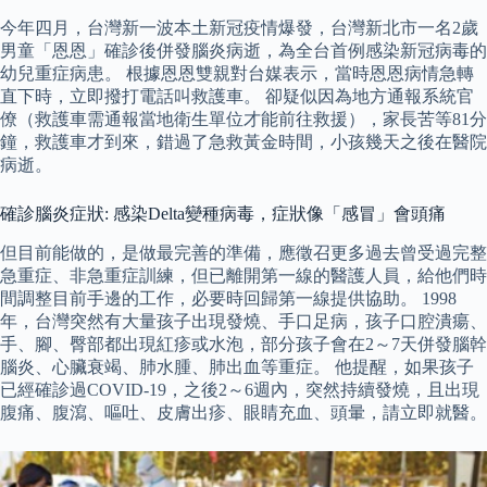
今年四月，台灣新一波本土新冠疫情爆發，台灣新北市一名2歲
男童「恩恩」確診後併發腦炎病逝，為全台首例感染新冠病毒的
幼兒重症病患。 根據恩恩雙親對台媒表示，當時恩恩病情急轉
直下時，立即撥打電話叫救護車。 卻疑似因為地方通報系統官
僚（救護車需通報當地衛生單位才能前往救援），家長苦等81分
鐘，救護車才到來，錯過了急救黃金時間，小孩幾天之後在醫院
病逝。
確診腦炎症狀: 感染Delta變種病毒，症狀像「感冒」會頭痛
但目前能做的，是做最完善的準備，應徵召更多過去曾受過完整
急重症、非急重症訓練，但已離開第一線的醫護人員，給他們時
間調整目前手邊的工作，必要時回歸第一線提供協助。 1998
年，台灣突然有大量孩子出現發燒、手口足病，孩子口腔潰瘍、
手、腳、臀部都出現紅疹或水泡，部分孩子會在2～7天併發腦幹
腦炎、心臟衰竭、肺水腫、肺出血等重症。 他提醒，如果孩子
已經確診過COVID-19，之後2～6週內，突然持續發燒，且出現
腹痛、腹瀉、嘔吐、皮膚出疹、眼睛充血、頭暈，請立即就醫。