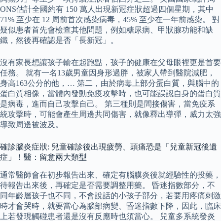
ONS估計全國約有 150 萬人出現新冠症狀超過四個星期，其中
71% 至少在 12 周前首次感染病毒，45% 至少在一年前感染。 對
疑似患者首先會檢查其他問題，例如糖尿病、甲狀腺功能和缺
鐵，然後再確認是否「長新冠」。
沒有家長想讓孩子輸在起跑點，孩子的健康在父母眼裡更是首要
任務。 就有一名13歲男童因身形過胖，被家人帶到醫院減肥，
身高163公分的他，… 第二，由於病毒上部分蛋白質，與腦中的
蛋白質相像，當體內發動免疫攻擊時，也可能誤認自身的蛋白質
是病毒，進而自己攻擊自己。 第三種則是間接傷害，當免疫系
統攻擊時，可能會產生周邊共同傷害，就像釋出導彈，威力太強
導致周邊被波及。
確診腦炎症狀: 兒童確診後出現疲勞、頭痛恐是「兒童新冠後遺
症」！醫：留意兩大類型
通常醫師會在初步報告出來、確定有腦膜炎後就經驗性的投藥，
待報告出來後，再確定是否需要調整用藥。 昏迷指數部分，不
同年齡層孩子也不同，不會說話的小孩子部分，若要用疼痛刺激
時才會哭時，就要當心為腦部病變、昏迷指數下降，因此，臨床
上若發現觸碰患者還是沒有反應時也須當心。 兒童多系統發炎