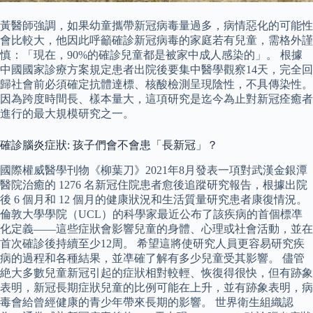
黃醫師強調，如果幼童攜帶新冠病毒量過多，病情惡化的可能性
會比較大，他因此​​呼籲確診新冠病毒的家庭若有兒童，需格外謹
慎：「現在，90%的確診兒童都是被家中成人感染的」。 根據
中國國家診療方案規定患者出院後要集中醫學觀察14天，完全回
歸社會前必須確定抗體達標、核酸檢測呈現陰性，不具傳染性。
因為跨度時間長、樣本量大，這項研究是迄今為止對新冠痊癒者
進行的最大規模研究之一。
確診腦炎症狀: 孩子們會不會患「長新冠」？
國際權威醫學刊物《柳葉刀》2021年8月發表一項對武漢金銀潭
醫院治癒的 1276 名新冠住院患者愈後追蹤研究報告，根據出院
後 6 個月和 12 個月的健康狀況和生活質量研究患者康復情況。
倫敦大學學院（UCL）的科學家最近公布了該疾病的首個標凖
化定義——這些症狀會影響兒童的身體、心理或社會活動，並在
首次確診後持續至少12周。 希望這將使研究人員更容易研究疾
病的過程和各種結果，並凖確了解有多少兒童受其影響。 儘管
絶大多數兒童新冠引起的症狀相對較輕、恢復得很快，但有跡象
表明，新冠長期症狀兒童的比例可能在上升，並有跡象表明，病
毒會給曾經健康的青少年帶來長期的影響。 世界衛生組織認