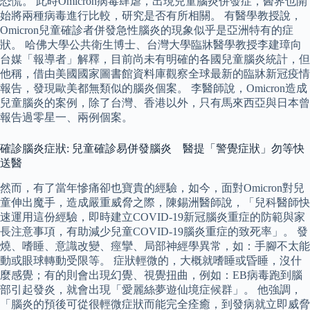
恐慌。 此時Omicron病毒肆虐，出現兒童腦炎併發症，醫界也開
始將兩種病毒進行比較，研究是否有所相關。 有醫學教授說，
Omicron兒童確診者併發急性腦炎的現象似乎是亞洲特有的症
狀。 哈佛大學公共衛生博士、台灣大學臨牀醫學教授李建璋向
台媒「報導者」解釋，目前尚未有明確的各國兒童腦炎統計，但
他稱，借由美國國家圖書館資料庫觀察全球最新的臨牀新冠疫情
報告，發現歐美都無類似的腦炎個案。 李醫師說，Omicron造成
兒童腦炎的案例，除了台灣、香港以外，只有馬來西亞與日本曾
報告過零星一、兩例個案。
確診腦炎症狀: 兒童確診易併發腦炎 醫提「警覺症狀」勿等快
送醫
然而，有了當年慘痛卻也寶貴的經驗，如今，面對Omicron對兒
童伸出魔手，造成嚴重威脅之際，陳錫洲醫師說，「兒科醫師快
速運用這份經驗，即時建立COVID-19新冠腦炎重症的防範與家
長注意事項，有助減少兒童COVID-19腦炎重症的致死率」。 發
燒、嗜睡、意識改變、痙攣、局部神經學異常，如：手腳不太能
動或眼球轉動受限等。 症狀輕微的，大概就嗜睡或昏睡，沒什
麼感覺；有的則會出現幻覺、視覺扭曲，例如：EB病毒跑到腦
部引起發炎，就會出現「愛麗絲夢遊仙境症候群」。 他強調，
「腦炎的預後可從很輕微症狀而能完全痊癒，到發病就立即威脅