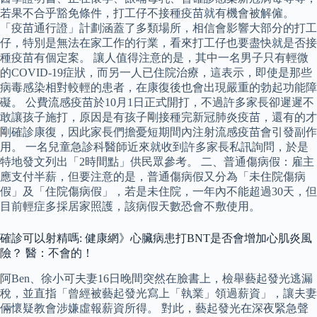
若果不合乎豁免條件，打工仔不接種疫苗就有機會被解僱。
「疫苗通行證」計劃涵蓋了多類場所，相信會影響大部分的打工
仔，特別是無法在家工作的行業，看來打工仔也要盡快就是否接
種疫苗有個定案。 讓人值得注意的是，其中一名男子只有輕微
的COVID-19症狀，而另一人已住院治療，這表示，即使是那些
病毒感染相對較輕的患者，在康復後也會出現嚴重的勃起功能障
礙。 公費流感疫苗於10月1日正式開打，不過許多家長卻遲遲不
敢讓孩子施打，原因是有孩子剛接種完新冠肺炎疫苗，還有的才
剛確診康復，因此家長們擔憂短期間內注射流感疫苗會引發副作
用。 一名兒童急診科醫師近來就收到許多家長私訊詢問，於是
特地發文列出「2時間點」供民眾參考。 二、普通傷病假：雇主
應支付半薪，但要注意的是，普通傷病假又分為「未住院傷病
假」及「住院傷病假」，若是未住院，一年內不能超過30天，但
目前輕症多採居家照護，該病假天數恐會不敷使用。
確診可以射精嗎: 健康網》心臟病患打BNT是否會增加心肌炎風
險？ 醫：不會的！
阿Ben、徐小可夫妻16日晚間突然在臉書上，檢舉藝起發光逃漏
稅，並直指「曾經被藝起發光寫上「執業」領過薪資」，讓夫妻
倆懷疑教會涉嫌虛報薪資所得。 對此，藝起發光在深夜緊急聲