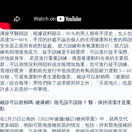
潘俊亨醫師說，根據資料顯示，95％的男人都有手淫史，女人也
高達50一60％，手淫的好處不論在個人的生理健康和社會的和諧
安全是正面而有絶對益處。 肌力訓練和有氧運動並行：肌力訓
練有助增進免疫力，徒手訓練是不錯選擇，可以進行徒手深蹲、
伏地挺身等。 若是進行重量訓練：應盡量運動到全身的主要肌
群，可以視情況利用啞鈴或水瓶增加負重，也可進行徒手訓練。
需做好暖身：運動前先進行中低強度的有氧或肌耐力運動 5～10
分鐘，可避免運動中產生運動傷害。 確診可以射精嗎 〔健康頻
道／綜合報導〕男性們除了追求硬邦邦之外，「天長地久」也是
許多人在意的一件事情。
確診可以射精嗎: 健康網》陰毛該不該除？ 醫：保持清潔才是重
點
在2月25日公佈的《2022年僱傭(修訂)條例草案》中，就再交代
更多細節，例如可豁免接種疫苗的情況，包括：持有豁免接種的
醫學證明書、正在懷孕、餵哺母乳、曾確診感染新冠病毒等等，