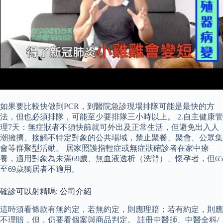
如果要比較快做到PCR，到醫院急診現場排隊可能是最快的方
法，但也必須排隊，可能至少要排隊三小時以上。 2.自主健康管
理7天：無症狀者不須快篩就可外出及正常生活，但避免出入人
潮擁擠、接觸不特定對象的公共場域，禁止聚餐、聚會、公眾集
會等群聚型活動。 居家照護指輕症或無症狀確診者在家中療
養，適用對象為未滿69歲、無血液透析（洗腎）、懷孕者，但65
至69歲獨居者不適用。
確診可以射精嗎: 公司介紹
這時須看條款有無約定，若無約定，則應理賠；若有約定，則應
不理賠，但，仍要看個案與商品判定。 註冊中醫師、中醫全科/