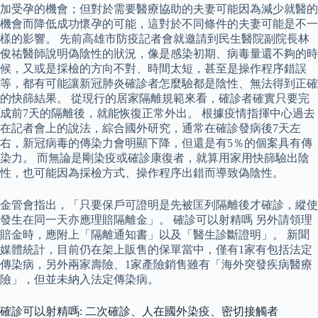
加受孕的機會；但對於需要醫療協助的夫妻可能因為減少就醫的
機會而降低成功懷孕的可能，這對於不同條件的夫妻可能是不一
樣的影響。 先前高雄市防疫記者會就邀請到民生醫院副院長林
俊祐醫師說明偽陰性的狀況，像是感染初期、病毒量還不夠的時
候，又或是採檢的方向不對、時間太短，甚至是操作程序錯誤
等，都有可能讓新冠肺炎確診者怎麼驗都是陰性、無法得到正確
的快篩結果。 從現行的居家隔離規範來看，確診者確實只要完
成前7天的隔離後，就能恢復正常外出。 根據疫情指揮中心過去
在記者會上的說法，綜合國外研究，通常在確診發病後7天左
右，新冠病毒的傳染力會明顯下降，但還是有5％的個案具有傳
染力。 而無論是剛染疫或確診康復者，就算用家用快篩驗出陰
性，也可能因為採檢方式、操作程序出錯而導致偽陰性。
金管會指出，「只要保戶可證明是先被匡列隔離後才確診，縱使
發生在同一天亦應理賠隔離金」。 確診可以射精嗎 另外請領理
賠金時，應附上「隔離通知書」以及「醫生診斷證明」。 新聞
媒體統計，目前仍在架上販售的保單當中，僅有1家有包括法定
傳染病，另外兩家壽險、1家產險銷售雖有「海外突發疾病醫療
險」，但並未納入法定傳染病。
確診可以射精嗎: 二次確診、人在國外染疫、密切接觸者