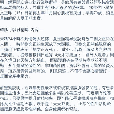
明，解釋開立這些執行業務所得，是給所有參與過並領取協會活
動車馬費的藝人，並曬出有阿Ben簽名的勞報單。 70年代巨星劉
文正昨（15）日驚傳去年11月因心肌梗塞病逝，享壽70歲，消息
且由經紀人夏玉順證實。
確診可以射精嗎: 內容—
未料24小時不到情況大逆轉，夏玉順稍早受訪時改口劉文正尚在
人間，一時間劉文正的生死成了大謎團。 但劉文正關係親密的
二姨已正式表示「劉文正沒死」。 此外，若為「確診者之密切
接觸者」，從最後接觸日起算14天才可捐血；「國外入境者」則
在入境日14天後方能捐血。 而攝護腺炎在早期時症狀並不明
顯，多半是屬於慢性的、非細菌性的，所以不會有明顯的發炎反
應，頂多感覺骨盆痛痛的。 刻意禁慾，不僅不會讓心情變好，
反而會產生壓力。
莊豐賓說明，近幾年男性最常被發現有攝護腺發炎問題，有患者
因性生活少，因此會建議他多射精以改善症狀。 而近期有報導
指出，只要男性提升射精頻率，即可降低罹患攝護腺癌機會，扣
除女性生理期天數，幾乎是「天天都要」。 正常的性生活對於
攝護腺保護及兩性關係、全身健康都有幫助。