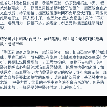
但若注射後有疑似感冒、發燒等症狀，仍須暫緩捐血14天。 程
威銘接著說，另一原因是男性勃起時除了陰莖外，攝護腺也處於
充血狀態，待噴射後，攝護腺腫脹時間不會那麼快消退，可能就
此壓迫尿道，讓人想排尿。 也因此有些人會產生排尿時「不好
上、還得用力、尿量不多」的現象，都是受到攝護腺腫脹所影
響。
確診可以射精嗎: 台灣「牛肉麵泡麵」霸主是？老饕狂推2經典
款：超過25年
「剛回到健身房訓練時，應該要保守一點，把自己當新手開始訓
練，畢竟已經有一段時間沒有訓練，訓練強度和組數都建議打對
折，再視狀況慢慢增加，」王思恒提醒。 藥物不盡相同，黃軒
醫師提醒務必和醫師討論並遵照醫囑。 以慢性病藥物來說，如
糖尿病、高血壓等，病情需受到穩定的控制，施打完疫苗後一般
而言自然是要繼續規律的服藥，以避免情況惡化，甚至發生性命
危險。 中藥方面，常見的科學中藥普遍不會有所影響，但為防
範於未然，一樣需要與中醫師討論，以確保安全。