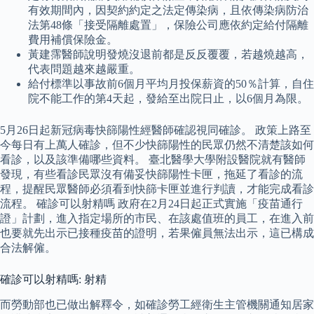
有效期間內，因契約約定之法定傳染病，且依傳染病防治
法第48條「接受隔離處置」，保險公司應依約定給付隔離
費用補償保險金。
黃建霈醫師說明發燒沒退前都是反反覆覆，若越燒越高，
代表問題越來越嚴重。
給付標準以事故前6個月平均月投保薪資的50％計算，自住
院不能工作的第4天起，發給至出院日止，以6個月為限。
5月26日起新冠病毒快篩陽性經醫師確認視同確診。 政策上路至
今每日有上萬人確診，但不少快篩陽性的民眾仍然不清楚該如何
看診，以及該準備哪些資料。 臺北醫學大學附設醫院就有醫師
發現，有些看診民眾沒有備妥快篩陽性卡匣，拖延了看診的流
程，提醒民眾醫師必須看到快篩卡匣並進行判讀，才能完成看診
流程。 確診可以射精嗎 政府在2月24日起正式實施「疫苗通行
證」計劃，進入指定場所的市民、在該處值班的員工，在進入前
也要就先出示已接種疫苗的證明，若果僱員無法出示，這已構成
合法解僱。
確診可以射精嗎: 射精
而勞動部也已做出解釋令，如確診勞工經衛生主管機關通知居家