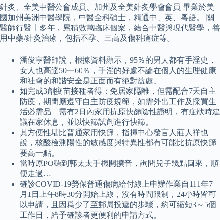
針炙、全美中醫公會成員、加州及全美針炙學會會員 畢業於美
國加州美洲中醫學院，中醫全科碩士，精通中、英、粵語。 關
醫師行醫十多年，累積數萬臨床個案，結合中醫與現代醫學，善
用中藥/針灸治療，包括不孕、三高及傷科痛症等。
潘俊亨醫師說，根據資料顯示，95％的男人都有手淫史，
女人也高達50一60％，手淫的好處不論在個人的生理健康
和社會的和諧安全是正面而有絶對益處。
如完成3劑疫苗接種者得：免居家隔離，但需配合7天自主
防疫，期間應遵守自主防疫規範，如需外出工作及採買生
活必需品，需有2日內家用抗原快篩陰性證明，有症狀時建
議在家休息，並以快篩試劑進行快篩。
其方便性堪比普通家用快篩，指揮中心發言人莊人祥也
說，核酸檢測陽性的敏感度與特異性都有可能比抗原快篩
要高一點。
當時原PO聽到郭太太手機開擴音，詢問兒子幾點回來，順
便走過…
確診COVID-19勞保普通傷病給付線上申辦作業自111年7
月1日上午8時30分開始上線，沒有時間限制，24小時皆可
以申請，且因爲少了至郵局投遞的步驟，約可縮短3～5個
工作日，給予確診者更便利的申請方式。