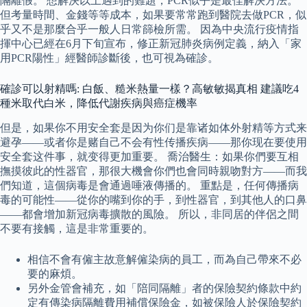
隔離假。 想解決以上遇到的難題，PCR似乎是最佳解決方法。
但考量時間、金錢等等成本，如果要常常跑到醫院去做PCR，似
乎又不是那麼合乎一般人日常篩檢所需。 因為中央流行疫情指
揮中心已經在6月下旬宣布，修正新冠肺炎病例定義，納入「家
用PCR陽性」經醫師診斷後，也可視為確診。
確診可以射精嗎: 白飯、糙米熱量一樣？高敏敏揭真相 建議吃4
種米取代白米，降低代謝疾病與癌症機率
但是，如果你不用安全套是因为你们是靠诸如体外射精等方式来
避孕——或者你是赌自己不会有性传播疾病——那你现在要使用
安全套这件事，就变得更加重要。 喬治醫生：如果你們要互相
撫摸彼此的性器官，那很大機會你們也會同時親吻對方——而我
們知道，這個病毒是會通過唾液傳播的。 重點是，任何傳播病
毒的可能性——從你的嘴到你的手，到性器官，到其他人的口鼻
——都會增加新冠病毒擴散的風險。 所以，非同居的伴侶之間
不要有接觸，這是非常重要的。
相信不會有僱主故意解僱染病的員工，而為自己帶來不必
要的麻煩。
另外金管會補充，如「陪同隔離」者的保險契約條款中約
定有傳染病隔離費用補償保險金，如被保險人於保險契約