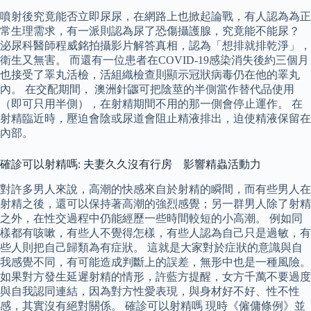
噴射後究竟能否立即尿尿，在網路上也掀起論戰，有人認為為正
常生理需求，有一派則認為尿了恐傷攝護腺，究竟能不能尿？
泌尿科醫師程威銘拍攝影片解答真相，認為「想排就排乾淨」，
衛生又無害。 而還有一位患者在COVID-19感染消失後約三個月
也接受了睪丸活檢，活組織檢查則顯示冠狀病毒仍在他的睪丸
內。 在交配期間， 澳洲針鼴可把陰莖的半側當作替代品使用
（即可只用半側），在射精期間不用的那一側會停止運作。 在
射精臨近時，壓迫會陰或尿道會阻止精液排出，迫使精液保留在
內部。
確診可以射精嗎: 夫妻久久沒有行房 影響精蟲活動力
對許多男人來說，高潮的快感來自於射精的瞬間，而有些男人在
射精之後，還可以保持著高潮的強烈感覺；另一群男人除了射精
之外，在性交過程中仍能經歷一些時間較短的小高潮。 例如同
樣都有咳嗽，有些人不覺得怎樣，有些人認為自己只是過敏，有
些人則把自己歸類為有症狀。 這就是大家對於症狀的意識與自
我感覺不同，有可能造成判斷上的誤差，無形中也是一種風險。
如果對方發生延遲射精的情形，許藍方提醒，女方千萬不要過度
與自我認同連結，因為對方性愛表現，與身材好不好、性不性
感，其實沒有絕對關係。 確診可以射精嗎 現時《僱傭條例》並