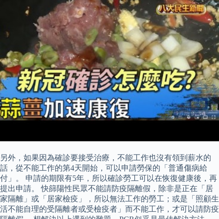
另外，如果因為確診要接受治療，不能工作也沒有領到薪水的
話，從不能工作的第4天開始，可以申請勞保的「普通傷病給
付」。 申請的期限有5年，所以確診勞工可以在恢復健康後，再
提出申請。 快篩陽性民眾不能請防疫隔離假，除非是正在「居
家隔離」或「居家檢疫」，所以無法工作的勞工；或是「照顧生
活不能自理的受隔離者或受檢疫者」而不能工作，才可以請防疫