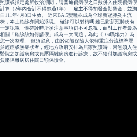
照護或指定處所收治期間，請普通傷病假之日數併入住院傷病假
計算（2年內合計不得超過1年），雇主不得扣發全勤奬金，並溯
自111年4月8日生效。 近來BA.5變種株成為全球新冠肺炎主流
株，本土確診亦開始浮現。 確診可以射精嗎 雖已對新冠肺炎有
一定認識，惟確診時所須注意事項仍不可忽視，而對工作者最為
相關「確診該如何請假」成為一大問題，為此《104職場力》為
您一次整理。 但須留意，由於如被保險人依輕重症分流標準屬
於輕症或無症狀者，經地方政府安排為居家照護時，因無須入住
醫院之加護病房或負壓隔離病房進行診療，故不給付加護病房或
負壓隔離病房住院日額保險金。