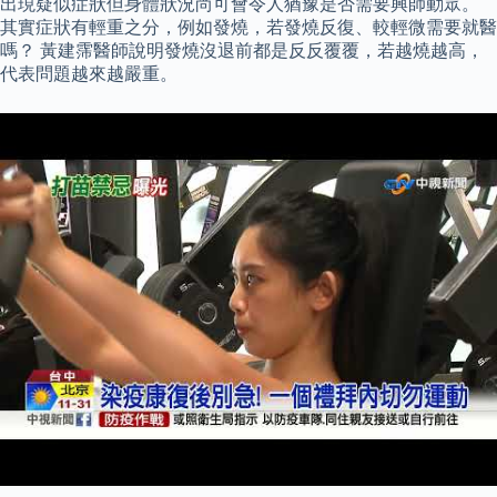
出現疑似症狀但身體狀況尚可會令人猶豫是否需要興師動眾。
其實症狀有輕重之分，例如發燒，若發燒反復、較輕微需要就醫
嗎？ 黃建霈醫師說明發燒沒退前都是反反覆覆，若越燒越高，
代表問題越來越嚴重。