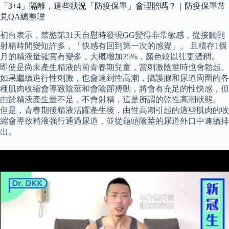
「3+4」隔離，這些狀況「防疫保單」會理賠嗎？｜防疫保單常
見QA總整理
初台表示，禁慾第31天自慰時發現GG變得非常敏感，從接觸到
射精時間變短許多，「快感有回到第一次的感覺」。 且積存1個
月的精液量確實有變多，大概增加25%，顏色較以往更濃稠。
即使是尚未產生精液的前青春期兒童，當刺激陰莖時也會勃起。
如果繼續進行性刺激，也會達到性高潮，攝護腺和尿道周圍的各
種肌肉收縮會導致陰莖和會陰部搏動，將會有充足的性快感，但
由於精液產生量不足，不會射精，這是所謂的乾性高潮狀態。
但是，青春期後精液活躍產生後，由性高潮引起的這些肌肉的收
縮會導致精液強行通過尿道，並從龜頭陰莖的尿道外口中連續排
出。