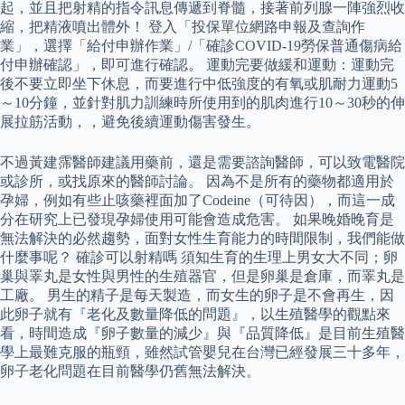
起，並且把射精的指令訊息傳遞到脊髓，接著前列腺一陣強烈收
縮，把精液噴出體外！ 登入「投保單位網路申報及查詢作
業」，選擇「給付申辦作業」/「確診COVID-19勞保普通傷病給
付申辦確認」，即可進行確認。 運動完要做緩和運動：運動完
後不要立即坐下休息，而要進行中低強度的有氧或肌耐力運動5
～10分鐘，並針對肌力訓練時所使用到的肌肉進行10～30秒的伸
展拉筋活動，，避免後續運動傷害發生。
不過黃建霈醫師建議用藥前，還是需要諮詢醫師，可以致電醫院
或診所，或找原來的醫師討論。 因為不是所有的藥物都適用於
孕婦，例如有些止咳藥裡面加了Codeine（可待因），而這一成
分在研究上已發現孕婦使用可能會造成危害。 如果晚婚晚育是
無法解決的必然趨勢，面對女性生育能力的時間限制，我們能做
什麼事呢？ 確診可以射精嗎 須知生育的生理上男女大不同；卵
巢與睪丸是女性與男性的生殖器官，但是卵巢是倉庫，而睪丸是
工廠。 男生的精子是每天製造，而女生的卵子是不會再生，因
此卵子就有『老化及數量降低的問題』，以生殖醫學的觀點來
看，時間造成『卵子數量的減少』與『品質降低』是目前生殖醫
學上最難克服的瓶頸，雖然試管嬰兒在台灣已經發展三十多年，
卵子老化問題在目前醫學仍舊無法解決。