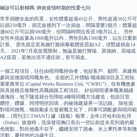
確診可以射精嗎: 肺炎疫情时期的性爱七问
常常捐贈全血的民眾，女性體重超過45公斤、男性超過50公斤可
以捐250毫升，捐完血後到下一次捐血，間隔需要2個月；體重超
過60公斤可以捐500毫升，但間隔時間拉長至3個月以上。 另外
女性年捐血量為1000毫升以內，男性則為1500毫升，以生日重新
計算。 原先規定若為施打腺病毒載體疫苗如AZ，須暫緩捐血14
天。 2021年7月底放寬限制，無論是施打輝瑞、莫德納、高端或
AZ疫苗，若無出現不適症狀，皆可捐血。
一個工程項目，往往由唔同嘅持份者，包括客戶、顧問、承建商
參與並擔當唔同嘅角色。 全面的工作體驗 喺港鐵項目及工程拓
展業務單位 (Capital Works Business Unit, “CWBU”)，你有機會參
與具規模且複雜性高嘅鐵路工程項目。 好似啱啱通車嘅東鐵綫
過海段，地下隧道就分別用咗4種唔同嘅方法建造，包括沉管、
鑽挖、鑽爆、同埋明挖回填，的確係建築界一項記錄。 除咗面
對唔同挑戰，喺鼓勵多元發展嘅文化下，同事可調配參與唔同範
疇… [周刊王CTWANT] 據《鏡報》報導，去年2月哈利在杜拜
（Dubai）旅遊時，洗澡發現胸口長出一些以前從未見到過的紫
色斑點，對此他毫不在乎，繼續安排了跳傘、水上摩托車等刺激
活動，慶祝他的26歲生日。