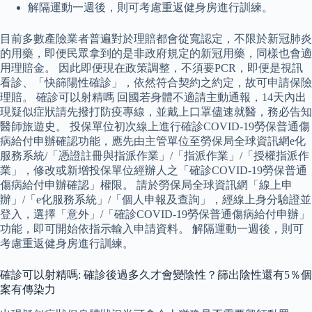
解隔運動一週後，則可考慮重返健身房進行訓練。
目前多數產險業者普遍對於理賠都會從寬認定，不限於新冠肺炎
的用藥，即便民眾拿到的是非政府規定的新冠用藥，同樣也會適
用理賠金。 因此即便現在政策調整，不須要PCR，即便是視訊
看診、「快篩陽性確診」，依然符合契約之約定，故可申請保險
理賠。 確診可以射精嗎 回國若身體不適請主動通報，14天內出
現疑似症狀請先撥打防疫專線，並戴上口罩儘速就醫，務必告知
醫師旅遊史。 投保單位初次線上進行確診COVID-19勞保普通傷
病給付申辦確認功能，應先由主管單位至勞保局全球資訊網e化
服務系統/「憑證註冊與指派作業」/「指派作業」/「授權指派作
業」，修改或新增投保單位經辦人之「確診COVID-19勞保普通
傷病給付申辦確認」權限。 請於勞保局全球資訊網「線上申
辦」/「e化服務系統」/「個人申報及查詢」，經線上身分驗證並
登入，選擇「意外」/「確診COVID-19勞保普通傷病給付申辦」
功能，即可開始依指示輸入申請資料。 解隔運動一週後，則可
考慮重返健身房進行訓練。
確診可以射精嗎: 確診後過多久才會變陰性？篩出陰性還有5％個
案有傳染力