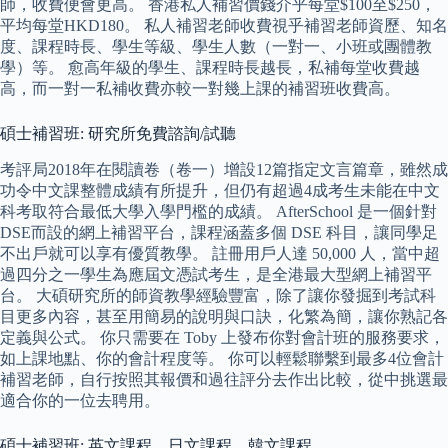
師，收費便會更高。 香港私人補習價錢介乎每堂$100至$250，
平均每堂HKD180。 私人補習老師收費視乎補習老師資歷、知名
度、課程時長、學生等級、學生人數（一對一、小班或團體教
學）等。 愈高年級的學生、課程時長越長，私補每堂收費越
高，而一對一私補收費亦較一對幾上課的補習班收費高。
碩士補習班: 研究所免費諮詢/試聽
考評局2018年在閱讀卷（卷一）增設12篇指定文言篇章，雖然成
功令中文課整體成績有所提升，但仍有超過4成考生未能在中文
科考取符合最低大學入學門檻的成績。 AfterSchool 是一個針對
DSE而設的網上補習平台，課程涵蓋多個 DSE 科目，讓同學足
不出戶就可以享有優質教學。 註冊用戶人達 50,000 人，當中超
過四分之一學生為應屆文憑試考生，是全港最大型網上補習平
台。 大碩研究所的師資教學經驗豐富，除了讓你發掘到考試科
目更多內容，甚至用簡易的說明與口訣，化繁為簡，讓你熟記各
定義與公式。 你只需要在 Toby 上發布你對會計班的服務要求，
如上課地點、你的會計程度等。 你可以輕鬆聯繫到最多4位會計
補習老師，自行按照其報價和過往評分去作出比較，從中挑選最
適合你的一位去聘用。
碩士補習班: 英文課程、日文課程、韓文課程