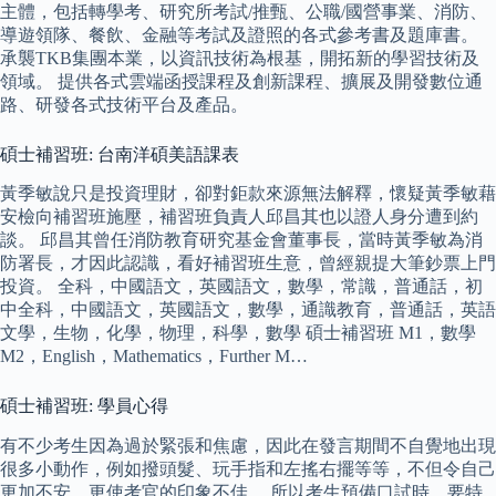
主體，包括轉學考、研究所考試/推甄、公職/國營事業、消防、
導遊領隊、餐飲、金融等考試及證照的各式參考書及題庫書。
承襲TKB集團本業，以資訊技術為根基，開拓新的學習技術及
領域。 提供各式雲端函授課程及創新課程、擴展及開發數位通
路、研發各式技術平台及產品。
碩士補習班: 台南洋碩美語課表
黃季敏說只是投資理財，卻對鉅款來源無法解釋，懷疑黃季敏藉
安檢向補習班施壓，補習班負責人邱昌其也以證人身分遭到約
談。 邱昌其曾任消防教育研究基金會董事長，當時黃季敏為消
防署長，才因此認識，看好補習班生意，曾經親提大筆鈔票上門
投資。 全科，中國語文，英國語文，數學，常識，普通話，初
中全科，中國語文，英國語文，數學，通識教育，普通話，英語
文學，生物，化學，物理，科學，數學 碩士補習班 M1，數學
M2，English，Mathematics，Further M…
碩士補習班: 學員心得
有不少考生因為過於緊張和焦慮，因此在發言期間不自覺地出現
很多小動作，例如撥頭髮、玩手指和左搖右擺等等，不但令自己
更加不安，更使考官的印象不佳。 所以考生預備口試時，要特