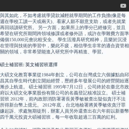
與其如此，不如考慮就學貸款減輕就學期間的工作負擔(像是每
週在學校工讀一天或兩天)、看家人願不願意支助，或者先就業
再回頭讀研究所。 另一方面，如果所上的學分已經修完，並且
希望在研究所期間跨領域修課或者修外語，或許在學雜費方面準
備個150,000元會比較安全。 學生活潑具研究精神，且樂於沉浸
在管理與技術的學習中，樂此不疲，相信學生非常的適合資管相
關的領域，非常希望能進入研究所中再精進、學習。
碩士補習班: 英文補習班選擇
大碩文化教育事業從1984年創立，公司在台灣成立六個據點由邱
昌其自學生時代創立開始經營，歷經多年發展公司的經營開始逐
漸步上軌道。 碩士補習班 1995年7月12日，公司終於在臺北市政
府以大碩文化事業股份有限公司的名義登記核准設立。 碩士補
習班 2012年，前內政部消防署署長黃季敏被查出疑似貪汙不法
所得新台幣上億元。 2012年底，台北地檢署將黃季敏依貪汙罪
嫌起訴、求處無期徒刑，辦案人員另外還查出在六年前以新臺幣
四千萬元投資大碩補習班，每一年收取超過三百萬的紅利。