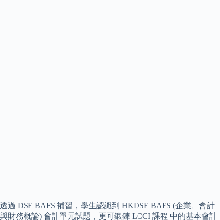
透過 DSE BAFS 補習，學生認識到 HKDSE BAFS (企業、會計
與財務概論) 會計單元試題，更可鍛鍊 LCCI 課程 中的基本會計