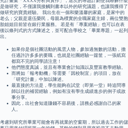
究計畫案「XXXX分析與實作」，這次的專題計劃使我瞭解什麼
是做研究，不僅讓我接觸到書本以外的研究議題，也讓我獲得了
做研究的寶貴經驗。 我出生在一個和樂溫馨的家庭，是家中的
老么；父親是退伍榮民，母親為樸實的全職家庭主婦，兩位雙胞
胎姐姐目前皆在銀行業服務。 若是有「專案經驗」也可以在表
後以條列式的方式陳述之，並可配合學校之「畢業專題」一起列
出。
如果你是個社團活動的風雲人物，參加過無數的活動，擔
任過許許多多的要職，也就是社團經驗一籮筐，一張紙寫
都寫不完的同學請注意！
他們態度真誠，並且有專業會計知識以及豐富教學經驗。
而將如「報考動機」等需要「因校制宜」的項目，放在
「研究計畫」中加以陳述。
最直接的方法是，學生能夠在試堂（即第一堂）時追問導
師以往的補習經驗，例如有沒有學生成績進步的例子或故
事分享。
因此，出社會知道賺錢不容易後，請務必感謝自己的家
人。
考慮到研究所畢業可能會有再就業的空窗期，所以過去工作的儲