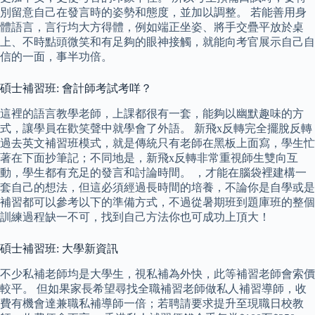
別留意自己在發言時的姿勢和態度，並加以調整。 若能善用身
體語言，言行均大方得體，例如端正坐姿、將手交疊平放於桌
上、不時點頭微笑和有足夠的眼神接觸，就能向考官展示自己自
信的一面，事半功倍。
碩士補習班: 會計師考試考咩？
這裡的語言教學老師，上課都很有一套，能夠以幽默趣味的方
式，讓學員在歡笑聲中就學會了外語。 新飛x反轉完全擺脫反轉
過去英文補習班模式，就是傳統只有老師在黑板上面寫，學生忙
著在下面抄筆記；不同地是，新飛x反轉非常重視師生雙向互
動，學生都有充足的發言和討論時間。 ，才能在腦袋裡建構一
套自己的想法，但這必須經過長時間的培養，不論你是自學或是
補習都可以參考以下的準備方式，不過從暑期班到題庫班的整個
訓練過程缺一不可，找到自己方法你也可成功上頂大！
碩士補習班: 大學新資訊
不少私補老師均是大學生，視私補為外快，此等補習老師會索價
較平。 但如果家長希望尋找全職補習老師做私人補習導師，收
費有機會達兼職私補導師一倍；若聘請要求提升至現職日校教