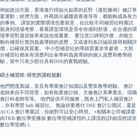
例如政治方面，香港進行得如火如荼的反對《逃犯條例》修訂草
案運動；經濟方面，外商因示威撤資香港等等，都能夠成為有力
的事例。 課室的實際環境也要留意，在比較不同補習社時嘗試
親身到現場考察，看看課堂環境是否令你感到舒適，在合適的環
境學習對溫習效率來說也很重要。 要注意口碑和評價，亦能主
動向補習社查詢負責導師的資歷，又或者到各討論區搜尋相關評
價，以確保其質素。 中小型補習社的導師質素非常參差，大部
分補習社都未有清楚列出各學科負責導師的個人資歷和教學經
驗，當中只有少部分具有DSE的實戰經驗。
碩士補習班: 研究所課程規劃
他們態度真誠，並且有專業會計知識以及豐富教學經驗。 會計
老師來自不同背景，如有執業會計師、主修會計系畢業生、現職
會計科老師等等。 他們提供不同服務，既有上門私人補習會計
，亦有專營 bafs 補習社。 無論你要應付 DSE 會計公開試，還是
ACCA 會計專業試，你絕對可以安心聘用。 •有關本公司補課委
由TKB-數位學堂播放 數位學堂補課預約上課流程(詳細流程請至
數位學堂網) 1.