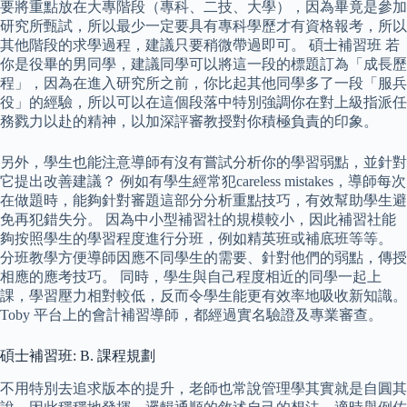
要將重點放在大專階段（專科、二技、大學），因為畢竟是參加
研究所甄試，所以最少一定要具有專科學歷才有資格報考，所以
其他階段的求學過程，建議只要稍微帶過即可。 碩士補習班 若
你是役畢的男同學，建議同學可以將這一段的標題訂為「成長歷
程」，因為在進入研究所之前，你比起其他同學多了一段「服兵
役」的經驗，所以可以在這個段落中特別強調你在對上級指派任
務戮力以赴的精神，以加深評審教授對你積極負責的印象。
另外，學生也能注意導師有沒有嘗試分析你的學習弱點，並針對
它提出改善建議？ 例如有學生經常犯careless mistakes，導師每次
在做題時，能夠針對審題這部分分析重點技巧，有效幫助學生避
免再犯錯失分。 因為中小型補習社的規模較小，因此補習社能
夠按照學生的學習程度進行分班，例如精英班或補底班等等。
分班教學方便導師因應不同學生的需要、針對他們的弱點，傳授
相應的應考技巧。 同時，學生與自己程度相近的同學一起上
課，學習壓力相對較低，反而令學生能更有效率地吸收新知識。
Toby 平台上的會計補習導師，都經過實名驗證及專業審查。
碩士補習班: B. 課程規劃
不用特別去追求版本的提升，老師也常說管理學其實就是自圓其