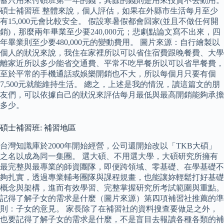
蓄只用來付碩班第一年的錢，其餘的錢則是用來投資不去動用。
碩士補習班 整體來說，個人評估，如果在外縣市生活每月至少
有15,000元會比較安全。 假設寒暑假都會回家(並且不做任何開
銷)，那麼兩年畢業至少要240,000元；悲劇點論文寫不出來，四
年畢業則至少要480,000元的變動費用。 圖片來源：自行繪製以
個人的狀況來說，我住在家裡所以可以省住宿費跟晚餐費、大學
離家近所以多少能省交通費、平常不吃早餐所以可以省早餐費，
至於平常的手機通話或娛樂開銷也不大，所以每個月只要有個
7,500元就能維持生活。 總之，上述是我的情況，讀這篇文的朋
友們，可以依據自己的狀況來評估每月最低與最高開銷能夠承擔
多少。
碩士補習班: 補習地區
台灣知識庫於2000年開始經營，公司還開始改以「TKB大碩」
之名以成為同一集團。 選大碩、不用選大學，大碩研究所擁有
最完整與最專業的師資團隊，即便跨領域、零基礎、在學基礎不
夠扎實，透過專業輔考團隊與課程規畫，也能讓妳輕鬆打好基礎
概念與架構，進而有效學習、完整掌握研究所考試範圍與重點。
記得了解子女的需求是什麼（圖片來源）第四項補習社推薦的準
則：子女的意見。 家長除了在補習社的資料搜查要做足之外，
也要記得了解子女的需求是什麼，不是盲目去報讀各種各類的補