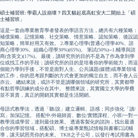
碩士補習班: 學霸人設崩壞？四叉貓起底高虹安大二開始上「碩
士補習班」
這是一套由專業教育學者發表的學語言方法，總共有六種策略：
補償策略、記憶策略、社交策略、情意策略、認知策略、後設認
知策略，簡單好用又有效。 2.專業心理學(普通心理學40%、諮
商心理學30%、組織心理學30%)(65%)。 筆試(50%)─1.輔導與諮
商(含英文)(17%)。 最後，讀研究所的目的不是為了作為拿到學
位或找工作的手段；讀研究所的目的是培養你的學術能力，而這
個能力學到手後，不管是面對人生、公共議題(媒體)或專業領域
的工作，你的思考跟判斷的方式會更加的獨立自主，而不會人云
亦云。 總結來說，或許不管是讀哪個領域的研究所，其實都帶
有點哲學訓練的成分在其中。 整體來說，其實國立大學的學費
並不算貴，真正的開銷其實都是生活開銷。
母語式教學法，透過「聽/說」建立邏輯、語感；同步強化「讀/
寫」加深記憶。 搭配中/外籍師資、數位/實體課程、小班/一對一
教學混成學習，達到最佳效果。 透過客製化的諮詢，找出最適
合你的學習領域，搭配碩、博士級專業甄試情報與書審口試輔
導，讓天賦照亮你的未來。 TKB之子公司，以發行考試用書為