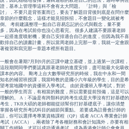
說，因此穩穩地發揮，邏輯通順的敘述自己的想法，適時舉例佐
證，基本上管理學這科不會有太大問題。 「計時」與「檢
討」，不要只是背答案而已，要去了解題目背後到底是在問什麼
章節的什麼觀念，這樣才能見招拆招，不會題目一變化就被考
倒。 考前建議整理一點自己容易忘記的公式與觀念，量不要
多，因為在考試前你也沒心思看完。 很多人建議不要跟著老師
一起搭進度噴射機，要自己安排適合自己的進度，但因為我不喜
歡排自己的讀書計畫，所以當周老師上完那一章，我就一定會跟
著複習和寫完那一章題本裡所有題目。
一般會在暑期7月到9月的正課中建立基礎，並上過第一次課程，
這段期間同學們要認真跟著老師的進度安排，盡可能最大化吸收
課本的內容。 剛考上台大數學研究所的時候，我在中永和一間
知名的補習班授課，我當時教的是國小六年級的學生，目的是希
望考當地國中的資優班入學考試。 由於資優班入學考試，對於
一般的學生而言，有相當的難度，所以需要提前預備，這是可以
理解的。 A：不論是有跨類科的跨考生或是大學沒有打好基礎的
考生，TKB大碩的老師都能從頭幫你打好基礎底子，讓你清楚
掌握各研究所考試科目的細節與重點。 若要成為註冊會計師的
話，你可以選擇考專業資格課程（QP）或者 ACCA 專業會計師
考試（ACCA），兩者除了考各種財務和會計知識外，亦要有相
關工作經驗，才可以成功通過考試，成為香港會計師公會會員。