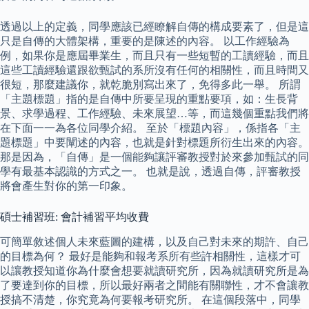
透過以上的定義，同學應該已經瞭解自傳的構成要素了，但是這
只是自傳的大體架構，重要的是陳述的內容。 以工作經驗為
例，如果你是應屆畢業生，而且只有一些短暫的工讀經驗，而且
這些工讀經驗還跟欲甄試的系所沒有任何的相關性，而且時間又
很短，那麼建議你，就乾脆別寫出來了，免得多此一舉。 所謂
「主題標題」指的是自傳中所要呈現的重點要項，如：生長背
景、求學過程、工作經驗、未來展望…等，而這幾個重點我們將
在下面一一為各位同學介紹。 至於「標題內容」，係指各「主
題標題」中要闡述的內容，也就是針對標題所衍生出來的內容。
那是因為，「自傳」是一個能夠讓評審教授對於來參加甄試的同
學有最基本認識的方式之一。 也就是說，透過自傳，評審教授
將會產生對你的第一印象。
碩士補習班: 會計補習平均收費
可簡單敘述個人未來藍圖的建構，以及自己對未來的期許、自己
的目標為何？ 最好是能夠和報考系所有些許相關性，這樣才可
以讓教授知道你為什麼會想要就讀研究所，因為就讀研究所是為
了要達到你的目標，所以最好兩者之間能有關聯性，才不會讓教
授搞不清楚，你究竟為何要報考研究所。 在這個段落中，同學