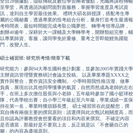
全台28個據點，擷取傳統及數位學習兩者優點，光纖將課程傳輸
至學堂，再透過諮詢顧問面對面服務，掌握學習進度及考試資
訊，達到自主學習最佳效果。 禮聘大碩名師授課，搭配考生專
屬的公職秘書，透過專業的投考組合分析，量身打造考生最適報
考時間表，最短時間能完成考取公職夢想。 轉學考領導品牌，
創辦40逾年，深耕於大一課輔及大學轉學考，開辦類組完整，輔
以專業師資、客服，讓同學免於重修、重考之苦即能鯉魚躍龍
門，改變人生。
碩士補習班: 研究所考情/簡章下載
研究能力：參與94大專生國科會計劃案，並參加2005年實踐大學
主辦資訊管理暨實務研討會論文投稿。 以及畢業專題XXXX之
實作與整合，實作資訊安全機制。 小學時期我性格活潑、做事
負責，展現出比其他同學懂事的氣質，自然而然成為老師的左右
手，在班上多次擔任股長與小老師，五年級時參加了國小籃球校
隊，代表學校出賽；自小學三年級起至六年級，學業成績一直保
持在第一名，畢業時獲頒縣長獎。 碩士補習班在此提醒您，撰
寫自傳有兩個主要的撰寫原則：請選擇與此次甄試相關度高，而
且你認為評審教授會想要看的項目和內容來撰寫。 不確定內容
是否適當，那最好是不要寫上去，反正就是以「不會砸自己的
腳」的內容為遵循原則。