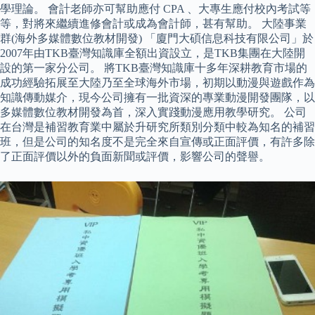
學理論。 會計老師亦可幫助應付 CPA 、大專生應付校內考試等
等，對將來繼續進修會計或成為會計師，甚有幫助。 大陸事業
群(海外多媒體數位教材開發) 「廈門大碩信息科技有限公司」於
2007年由TKB臺灣知識庫全額出資設立，是TKB集團在大陸開
設的第一家分公司。 將TKB臺灣知識庫十多年深耕教育市場的
成功經驗拓展至大陸乃至全球海外市場，初期以動漫與遊戲作為
知識傳動媒介，現今公司擁有一批資深的專業動漫開發團隊，以
多媒體數位教材開發為首，深入實踐動漫應用教學研究。 公司
在台灣是補習教育業中屬於升研究所類別分類中較為知名的補習
班，但是公司的知名度不是完全來自宣傳或正面評價，有許多除
了正面評價以外的負面新聞或評價，影響公司的聲譽。