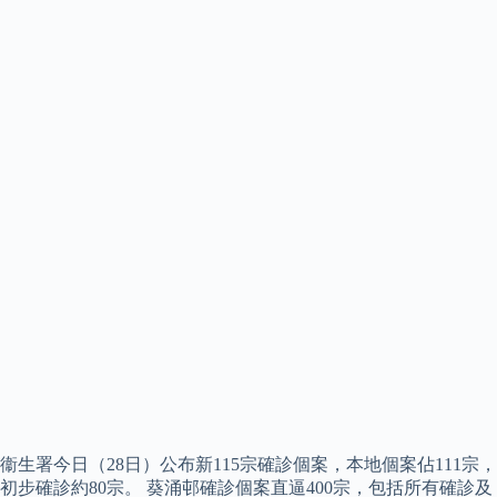
衞生署今日（28日）公布新115宗確診個案，本地個案佔111宗，
初步確診約80宗。 葵涌邨確診個案直逼400宗，包括所有確診及