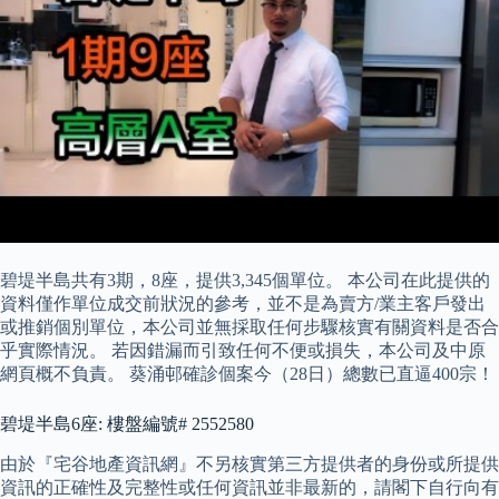
碧堤半島共有3期，8座，提供3,345個單位。 本公司在此提供的
資料僅作單位成交前狀況的參考，並不是為賣方/業主客戶發出
或推銷個別單位，本公司並無採取任何步驟核實有關資料是否合
乎實際情況。 若因錯漏而引致任何不便或損失，本公司及中原
網頁概不負責。 葵涌邨確診個案今（28日）總數已直逼400宗！
碧堤半島6座: 樓盤編號# 2552580
由於『宅谷地產資訊網』不另核實第三方提供者的身份或所提供
資訊的正確性及完整性或任何資訊並非最新的，請閣下自行向有