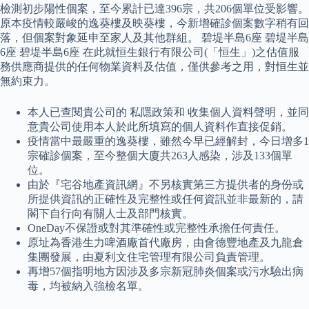
檢測初步陽性個案，至今累計已達396宗，共206個單位受影響。
原本疫情較嚴峻的逸葵樓及映葵樓，今新增確診個案數字稍有回
落，但個案對象延申至家人及其他群組。 碧堤半島6座 碧堤半島
6座 碧堤半島6座 在此就恒生銀行有限公司(「恒生」)之估值服
務供應商提供的任何物業資料及估值，僅供參考之用，對恒生並
無約束力。
本人已查閱貴公司的 私隱政策和 收集個人資料聲明，並同
意貴公司使用本人於此所填寫的個人資料作直接促銷。
疫情當中最嚴重的逸葵樓，雖然今早已經解封，今日增多1
宗確診個案，至今整個大廈共263人感染，涉及133個單
位。
由於『宅谷地產資訊網』不另核實第三方提供者的身份或
所提供資訊的正確性及完整性或任何資訊並非最新的，請
閣下自行向有關人士及部門核實。
OneDay不保證或對其準確性或完整性承擔任何責任。
原址為香港生力啤酒廠首代廠房，由會德豐地產及九龍倉
集團發展，由夏利文住宅管理有限公司負責管理。
再增57個指明地方因涉及多宗新冠肺炎個案或污水驗出病
毒，均被納入強檢名單。