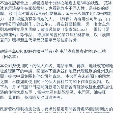
不過在記者會上，媒體還是十分關心她過去這5年的狀況。 范冰
冰表示這幾年在家都很好，也看到許多不同人性，是很好的經
歷。 談到這次重返影壇有什麼挑戰，范冰冰說她要用120%的能
力，才對得起所有等待她的人。 《綠夜》為香港公司出品，由
南韓公司協助製作，於去年2、3月在韓國拍攝。 另一名女主角
則為韓國女星李周映，參演過韓劇《梨泰院Class》、電影《嬰
兒轉運站》等作品。 導演韓帥曾於第71屆柏林影展，以《漢南
夏日》獲得新生代單元兒童單元最佳影片獎。
碧堤半島6座: 點納強檢屯門有7座 屯門湖康警察宿舍1座上榜
（附名單）
本公司擬使用閣下的個人姓名、電話號碼、傳真、地址或電郵地
址處理閣下的申請、回覆閣下查詢並作地產代理服務的促銷及向
閣下提供中原集團其他公司的資訊。 本公司在未得閣下的同意
之前，不能如此使用閣下的個人資料並向閣下作直接促銷。 以
下為11月16日至23日期間所新增的最新曾有確診或疑似個案居住
過的住宅大廈名單 ，當中地區包括觀塘區、屯門區、油尖旺
區、葵青區、荃灣區及沙田區等等。
政府發出強制檢測公告，要求於指定期間曾身處65個指明地方的