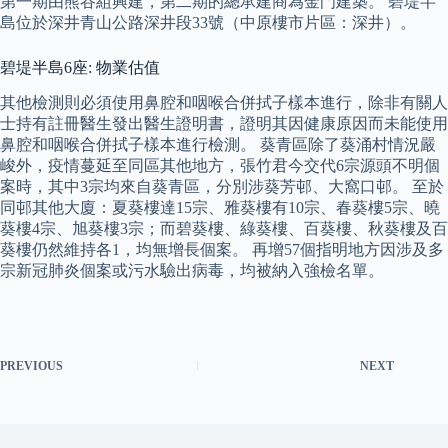
第一期由熊谷組興建，第二期的總承建商為金門建築。 碧堤半
島位於深井青山公路深井段33號（中原樓市片區：深井）。
碧堤半島6座: 物業估值
其他檢測則必須使用鼻腔和咽喉合併拭子樣本進行，除非有關人
士持有註冊醫生發出醫生證明書，證明其因健康原因而未能使用
鼻腔和咽喉合併拭子樣本進行檢測。 葵青區除了葵涌村情況嚴
峻外，疫情蔓延至同區其他地方，張竹君今交代6宗源頭不明個
案時，其中3宗均來自葵青區，分別涉葵芳邨、大窩口邨。 至於
同邨其他大廈：夏葵樓達15宗、雅葵樓有10宗、春葵樓5宗、曉
葵樓4宗、旭葵樓3宗；而碧葵樓、綠葵樓、百葵樓、秋葵樓及百
葵樓仍然維持各1，均無增長個案。 再增57個指明地方因涉及多
宗新冠肺炎個案或污水驗出病毒，均被納入強檢名單。
PREVIOUS
NEXT