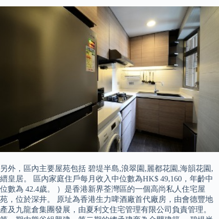
另外，區內主要屋苑包括 碧堤半島,浪翠園,麗都花園,海韻花園,
縉皇居。 區內家庭住戶每月收入中位數為HK$ 49,160，年齡中
位數為 42.4歲。 ）是香港新界荃灣區的一個高尚私人住宅屋
苑，位於深井。 原址為香港生力啤酒廠首代廠房，由會德豐地
產及九龍倉集團發展，由夏利文住宅管理有限公司負責管理。