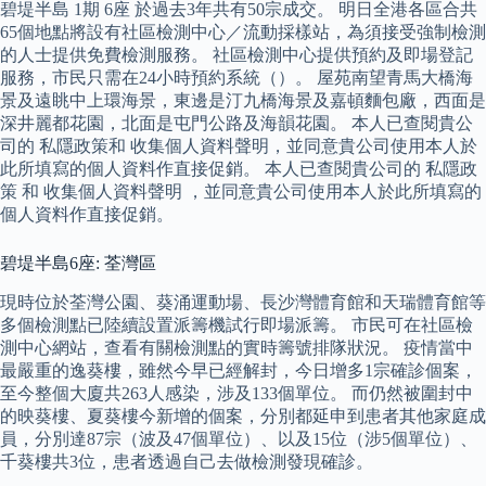
碧堤半島 1期 6座 於過去3年共有50宗成交。 明日全港各區合共
65個地點將設有社區檢測中心／流動採樣站，為須接受強制檢測
的人士提供免費檢測服務。 社區檢測中心提供預約及即場登記
服務，市民只需在24小時預約系統（）。 屋苑南望青馬大橋海
景及遠眺中上環海景，東邊是汀九橋海景及嘉頓麵包廠，西面是
深井麗都花園，北面是屯門公路及海韻花園。 本人已查閱貴公
司的 私隱政策和 收集個人資料聲明，並同意貴公司使用本人於
此所填寫的個人資料作直接促銷。 本人已查閱貴公司的 私隱政
策 和 收集個人資料聲明 ，並同意貴公司使用本人於此所填寫的
個人資料作直接促銷。
碧堤半島6座: 荃灣區
現時位於荃灣公園、葵涌運動場、長沙灣體育館和天瑞體育館等
多個檢測點已陸續設置派籌機試行即場派籌。 市民可在社區檢
測中心網站，查看有關檢測點的實時籌號排隊狀況。 疫情當中
最嚴重的逸葵樓，雖然今早已經解封，今日增多1宗確診個案，
至今整個大廈共263人感染，涉及133個單位。 而仍然被圍封中
的映葵樓、夏葵樓今新增的個案，分別都延申到患者其他家庭成
員，分別達87宗（波及47個單位）、以及15位（涉5個單位）、
千葵樓共3位，患者透過自己去做檢測發現確診。