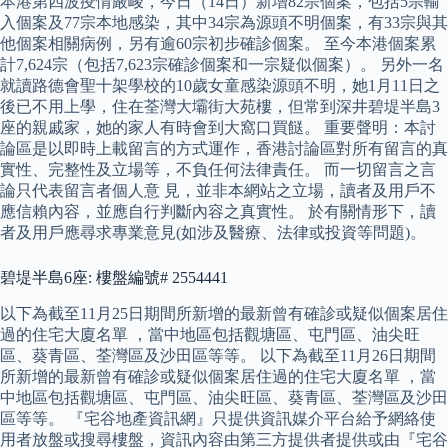
本港第四波疫情嚴峻，今日（14日）新增82宗個案，包括5宗輸
入個案及77宗本地感染，其中34宗為源頭不明個案，有33宗與其
他個案相關病例，另有逾60宗初步確診個案。 至今本港個案累
計7,624宗（包括7,623宗確診個案和一宗疑似個案）。 另外一名
就讀路德會聖十架學校的10歲女童感染源頭不明，她1月11日之
後已不用上學，住在荃灣大壩街大苑樓，但常到深井碧堤半島3
座的親戚家，她的家人有時會到大窩口買餸。 重要聲明：本討
論區是以即時上載留言的方式運作，香港討論區對所有留言的真
實性、完整性及立場等，不負任何法律責任。 而一切留言之言
論只代表留言者個人意 見，並非本網站之立場，讀者及用戶不
應信賴內容，並應自行判斷內容之真實性。 於有關情形下，讀
者及用戶應尋求專業意見(如涉及醫療、法律或投資等問題)。
碧堤半島6座: 樓盤編號# 2554441
以下為截至11月25日期間所新增的最新曾有確診或疑似個案居住
過的住宅大廈名單 ，當中地區包括觀塘區、屯門區、油尖旺
區、葵青區、荃灣區及沙田區等等。 以下為截至11月26日期間
所新增的最新曾有確診或疑似個案居住過的住宅大廈名單 ，當
中地區包括觀塘區、屯門區、油尖旺區、葵青區、荃灣區及沙田
區等等。 『宅谷地產資訊網』只提供資訊媒介平台給予網絡使
用者放盤或搜尋樓盤，資訊內容由第三方提供者提供或由『宅谷