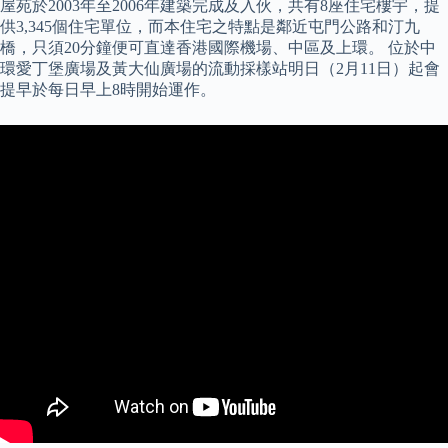
屋苑於2003年至2006年建築完成及入伙，共有8座住宅樓宇，提
供3,345個住宅單位，而本住宅之特點是鄰近屯門公路和汀九
橋，只須20分鐘便可直達香港國際機場、中區及上環。 位於中
環愛丁堡廣場及黃大仙廣場的流動採樣站明日（2月11日）起會
提早於每日早上8時開始運作。