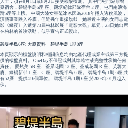
人士，須在8月1日或8月2日接受核酸檢測。 其中門屯門湖康警
察宿舍 1 碧堤半島6座 座、觀塘紀律部隊宿舍 2 座、屯門南浪海
灣5座等上榜。 中國大陸女星范冰冰因為2018年捲入逃稅風波，
演藝事業跌入谷底，但近幾年重振旗鼓，她最近主演的女同志電
影《綠夜》入選第73屆柏林影展「電影大觀」單元，23日她出席
在柏林的首映活動，似乎宣告正式復出。
碧堤半島6座: 大廈資料：碧堤半島 1期8座
本頁顯示的樓盤說明和相關信息均由地產代理或業主或第三方提
供的樓盤資料。 OneDay不保證或對其準確性或完整性承擔任何
責任。 愛炫美 5B 座、荃景花園 12 座、荃威花園 R 座、芙蓉大
廈、綠楊新邨 L 座、C 座、碧堤半島 6 座。 碧堤半島 1期 6座 共
有52層，提供416個單位。 碧堤半島 1期 6座 於2003年01月起入
伙。