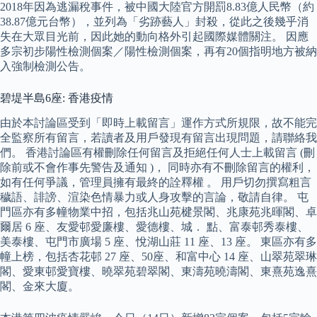
2018年因為逃漏稅事件，被中國大陸官方開罰8.83億人民幣（約
38.87億元台幣），並列為「劣跡藝人」封殺，從此之後幾乎消
失在大眾目光前，因此她的動向格外引起國際媒體關注。 因應
多宗初步陽性檢測個案／陽性檢測個案，再有20個指明地方被納
入強制檢測公告。
碧堤半島6座: 香港疫情
由於本討論區受到「即時上載留言」運作方式所規限，故不能完
全監察所有留言，若讀者及用戶發現有留言出現問題，請聯絡我
們。 香港討論區有權刪除任何留言及拒絕任何人士上載留言 (刪
除前或不會作事先警告及通知 )， 同時亦有不刪除留言的權利，
如有任何爭議，管理員擁有最終的詮釋權 。 用戶切勿撰寫粗言
穢語、誹謗、渲染色情暴力或人身攻擊的言論，敬請自律。 屯
門區亦有多幢物業中招，包括兆山苑楗景閣、兆康苑兆暉閣、卓
爾居 6 座、友愛邨愛廉樓、愛德樓、城． 點、富泰邨秀泰樓、
美泰樓、屯門市廣場 5 座、悅湖山莊 11 座、13 座。 東區亦有多
幢上榜，包括杏花邨 27 座、50座、和富中心 14 座、山翠苑翠琳
閣、愛東邨愛寶樓、曉翠苑碧翠閣、東濤苑曉濤閣、東熹苑逸熹
閣、金來大廈。