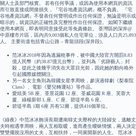
關人士及部門核實。 若有任何爭議，或因為使用本網頁的資訊
而引致直接或間接損失，『宅谷地產資訊網』概不負責。 『宅
谷地產資訊網』不發表任何聲明或作出任何保證，無論是明示或
暗示的，就資訊的正確性及完整性作出任何保證。 如閣下繼續
使用本網頁，即表明同意接受此等免責條款。 荃灣區的深井@
中原樓市片區，區內共9,003個私人住宅單位，涉及人口共25,893
人。 主要街道包括青山公路 – 青龍頭段(深井段)。
范冰冰2018年因為逃漏稅事件，被中國大陸官方開罰8.83
億人民幣（約38.87億元台幣），並列為「劣跡藝人」封
殺，從此之後幾乎消失在大眾目光前，因此她的動向格外
引起國際媒體關注。
另一名女主角則為韓國女星李周映，參演過韓劇《梨泰院
Class》、電影《嬰兒轉運站》等作品。
愛炫美 5B 座、荃景花園 12 座、荃威花園 R 座、芙蓉大
廈、綠楊新邨 L 座、C 座、碧堤半島 6 座。
碧堤半島 1期 6座 共有52層，提供416個單位。
《綠夜》中范冰冰飾演長期遭南韓丈夫壓榨的大陸婦女，逃離丈
夫時相遇李周映，兩人互相取暖，進而產生曖昧情愫，兩人決定
雙雙擺脫沒用的丈夫，互相扶持，一同展開新的人生。 范冰冰