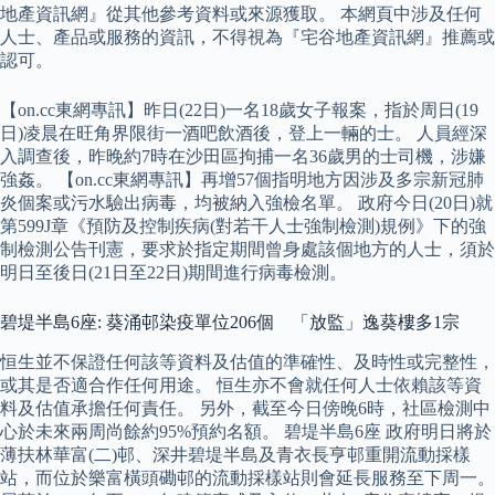
地產資訊網』從其他參考資料或來源獲取。 本網頁中涉及任何
人士、產品或服務的資訊，不得視為『宅谷地產資訊網』推薦或
認可。
【on.cc東網專訊】昨日(22日)一名18歲女子報案，指於周日(19
日)凌晨在旺角界限街一酒吧飲酒後，登上一輛的士。 人員經深
入調查後，昨晚約7時在沙田區拘捕一名36歲男的士司機，涉嫌
強姦。 【on.cc東網專訊】再增57個指明地方因涉及多宗新冠肺
炎個案或污水驗出病毒，均被納入強檢名單。 政府今日(20日)就
第599J章《預防及控制疾病(對若干人士強制檢測)規例》下的強
制檢測公告刊憲，要求於指定期間曾身處該個地方的人士，須於
明日至後日(21日至22日)期間進行病毒檢測。
碧堤半島6座: 葵涌邨染疫單位206個 「放監」逸葵樓多1宗
恒生並不保證任何該等資料及估值的準確性、及時性或完整性，
或其是否適合作任何用途。 恒生亦不會就任何人士依賴該等資
料及估值承擔任何責任。 另外，截至今日傍晚6時，社區檢測中
心於未來兩周尚餘約95%預約名額。 碧堤半島6座 政府明日將於
薄扶林華富(二)邨、深井碧堤半島及青衣長亨邨重開流動採樣
站，而位於樂富橫頭磡邨的流動採樣站則會延長服務至下周一。