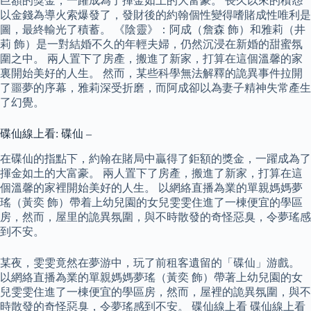
巨額的獎金，一躍成為了揮金如土的大富豪。 長久以來的積怨
以金錢為導火索爆發了，發財後的約翰個性變得嗜賭成性唯利是
圖，最終輸光了積蓄。 《陰靈》：阿成（詹森 飾）和雅莉（井
莉 飾）是一對結婚不久的年輕夫婦，仍然沉浸在新婚的甜蜜氛
圍之中。 兩人置下了房產，搬進了新家，打算在這個溫馨的家
裏開始美好的人生。 然而，某些科學無法解釋的詭異事件拉開
了噩夢的序幕，雅莉深受折磨，而阿成卻以為妻子精神失常產生
了幻覺。
碟仙線上看: 碟仙 –
在碟仙的指點下，約翰在賭局中贏得了鉅額的獎金，一躍成為了
揮金如土的大富豪。 兩人置下了房產，搬進了新家，打算在這
個溫馨的家裡開始美好的人生。 以網絡直播為業的單親媽媽夢
瑤（黃奕 飾）帶着上幼兒園的女兒雯雯住進了一棟便宜的學區
房，然而，屋里的詭異氛圍，與不時散發的奇怪惡臭，令夢瑤感
到不安。
某夜，雯雯竟然在夢游中，玩了前租客遺留的「碟仙」游戲。
以網絡直播為業的單親媽媽夢瑤（黃奕 飾）帶著上幼兒園的女
兒雯雯住進了一棟便宜的學區房，然而，屋裡的詭異氛圍，與不
時散發的奇怪惡臭，令夢瑤感到不安。 碟仙線上看 碟仙線上看