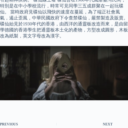
特別是在中小學校流行，時常可見同學三五成群聚在一起玩碟
仙。 當時政府見碟仙以飛快的速度在蔓延，為了端正社會風
氣，遏止歪風，中華民國政府下令查禁碟仙，嚴禁製造及販賣。
碟仙始見於1930年代的香港，由西洋的通靈板改造而來，是由留
學德國的香港學生把通靈板本土化的產物，方型改成圓形，木板
改為紙製，英文字母改為漢字。
PREVIOUS
NEXT