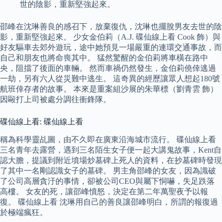
世的陰影，重新堅強起來。
邵峰在沈琳善良的感召下，放棄復仇，沈琳也擺脫男友去世的陰
影，重新堅強起來。 少女金伯莉（A.J. 碟仙線上看 Cook 飾）與
好友驅車去郊外遊玩，途中她預見一場嚴重的連環交通事故，而
自己和朋友也將命喪其中。 猛然驚醒的金伯莉將車橫在路中
央，阻擋了後面的車輛。 然而車禍仍然發生，金伯莉僥倖逃過
一劫，另有六人從災難中逃生。 這奇異的經歷讓眾人想起180號
航班倖存者的故事。 本來是重案組沙展的朱華標（劉青雲 飾）
因毆打上司被處分調往衝鋒隊。
碟仙線上看: 碟仙線上看
稱為科學靈乩圖，由不久即在廣東沿海城市流行。 碟仙線上看
三名青年去露營，遇到三名陌生女子便一起大講鬼故事，Kent自
認大膽，提議到附近墳場炒墓碑上死人的資料，在抄墓碑時發現
了其中一名剛認識女子的墓碑。 男主角邵峰的女友，因為識破
了公司高層貪汙的事情，卻被公司CEO與屬下恫嚇，失足跌落
高樓。 女友的死，讓邵峰憤怒，決定在第二年萬聖夜予以報
復。 碟仙線上看 沈琳用自己的善良讓邵峰明白，所謂的報復過
於極端瘋狂。