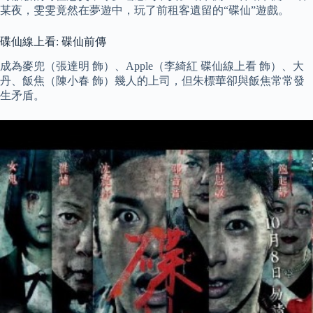
某夜，雯雯竟然在夢遊中，玩了前租客遺留的“碟仙”遊戲。
碟仙線上看: 碟仙前傳
成為麥兜（張達明 飾）、Apple（李綺紅 碟仙線上看 飾）、大
丹、飯焦（陳小春 飾）幾人的上司，但朱標華卻與飯焦常常發
生矛盾。