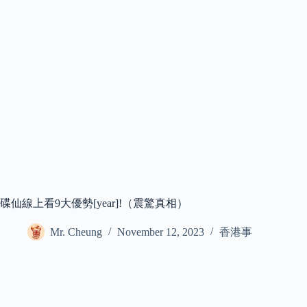
碟仙線上看9大優勢[year]!（震驚真相）
Mr. Cheung
November 12, 2023
香港事