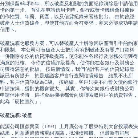
分別保留8年和5年，所以破產及相關的負面紀錄消除是申請信用
卡的第一步。 首先在申請信用卡時，銀行或發卡機構會根據你
的作性質、年薪、資產，以及信貸紀錄來審核批出。 由於曾經
破產人士信貸破產，即使其他方面合符要求，亦未必能成功申請
信用卡。
破產洗底之服務方案，可以替破產人士解除因破產而引申的約束
和限制。 本公司可替破產人士把所有有關破產及有關户口資料
一併刪除令你的信貸評級提高，使你能在各銀行及財務公司獲得
滿意的批核。 令你的信貸評級提高，使你能在各銀行及財務公
司獲得滿意的批核。 按這個情況，我們估計客戶的信貸紀錄應
該已有所提升，於是建議客戶自行查閱信貸報告，結果不出所
料，客戶信貸評級為C級。 按經驗，客戶只要不向曾欠債的銀行
申請按揭，獲批的機會很大。 其實，你每次向銀行或財務公司
申請信用卡時，這些金融機構都會向環聯索取用戶的信貸報告，
此為「硬性查詢」。
破產洗底: 破產
能源公司恒鼎實業（1393）上月底公布了股東特別大會投票表決
結果，同意通過債務重組協議，批准債轉股。 但最新有消息