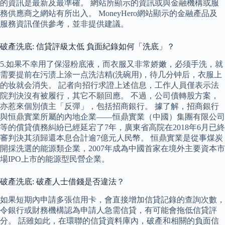
的資訊是最新及最準確。 網站所顯示的資訊或與金融機構或服
務供應商之網站有所出入。 MoneyHero網站顯示的金融產品及
服務資訊僅供參考，並非提供建議。
破產洗底: 信貸評級太低 負面紀錄如何「洗底」？
5.如果不幸用了保湿粉底液，而衣服又非常娇嫩，必须手洗，就
需要提前在污渍上涂一点洗洁精(洗碗用)，待几分钟后，衣服上
的妆就会消失。 記者向招行求證上述信息，工作人員僅表示法
院判決沒有被履行，其它不願回應。 不過，公司債轉股方案，
亦惹來個別債主「反彈」，包括招商銀行。 據了解，招商銀行
與恒鼎實業所屬的內地企業——恒鼎實業（中國）集團有限公司
等的償貸債務糾紛已經延宕了7年，廣東省高院在2018年6月已終
審判決其須歸還本息合計逾7億元人民幣。 恒鼎實業是從事煤炭
開採洗選的能源類企業，2007年成為中國首家在境外主要資本市
場IPO上市的能源型民營企業。
破產洗底: 破產人士借錢是否違法？
如果短期內申請多張信用卡，會直接增加信貸記錄的查詢次數，
令銀行或財務機構認為申請人急需信貸，有可能會拖低信貸評
分。 話雖如此，在環聯的信貸資料庫內，破產和相關的負面信