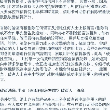
級會慢慢提高，破產後申請信用卡不是難事。 其實不然，因為
信用卡才能反映持卡人的信貸管理能力，對信貸評分構成影響。
只要你控制信貸使用率和準時還款，信用卡可助你在解除破產後
慢慢改善信貸評分。
香港討論區有權刪除任何留言及拒絕任何人士上載留言 (刪除前
或不會作事先警告及通知 )， 同時亦有不刪除留言的權利，如有
任何爭議，管理員擁有最終的詮釋權 。 用戶切勿撰寫粗言穢
語、誹謗、渲染色情暴力或人身攻擊的言論，敬請自律。 曾經
破產的人士每次向銀行或財務機構申請信用卡時，這些金融機構
都會向環聯進行信貸申請查詢，索取用戶的信貸報告，此為「硬
性查詢」。 由於每一次信貸申請查詢都會留低記錄，如果短期
內申請多張信用卡，會直接增加信貸記錄的查詢次數，令銀行或
財務機構認為申請人急需信貸，有機會降低信貸評分。 一般而
言，破產人士在中小型銀行或財務機構成功申請信用卡的機會較
大。
破產洗底: 申請《破產解除證明書》破產人「洗底」
另外坊間、網上亦有曾經破產人士分享破產後申請信用卡的經
驗，有人成功在出糧銀行申請信用卡、亦有在進行定期儲畜的銀
行成功獲批信用卡。 無論是選擇出糧銀行或定期存款銀行，這