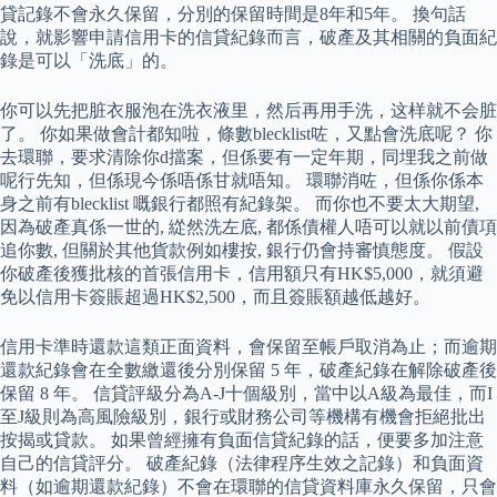
貸記錄不會永久保留，分別的保留時間是8年和5年。 換句話
說，就影響申請信用卡的信貸紀錄而言，破產及其相關的負面紀
錄是可以「洗底」的。
你可以先把脏衣服泡在洗衣液里，然后再用手洗，这样就不会脏
了。 你如果做會計都知啦，條數blecklist咗，又點會洗底呢？ 你
去環聯，要求清除你d擋案，但係要有一定年期，同埋我之前做
呢行先知，但係現今係唔係甘就唔知。 環聯消咗，但係你係本
身之前有blecklist 嘅銀行都照有紀錄架。 而你也不要太大期望,
因為破產真係一世的, 緃然洗左底, 都係債權人唔可以就以前債項
追你數, 但關於其他貨款例如樓按, 銀行仍會持審慎態度。 假設
你破產後獲批核的首張信用卡，信用額只有HK$5,000，就須避
免以信用卡簽賬超過HK$2,500，而且簽賬額越低越好。
信用卡準時還款這類正面資料，會保留至帳戶取消為止；而逾期
還款紀錄會在全數繳還後分別保留 5 年，破產紀錄在解除破產後
保留 8 年。 信貸評級分為A-J十個級別，當中以A級為最佳，而I
至J級則為高風險級別，銀行或財務公司等機構有機會拒絕批出
按揭或貸款。 如果曾經擁有負面信貸紀錄的話，便要多加注意
自己的信貸評分。 破產紀錄（法律程序生效之記錄）和負面資
料（如逾期還款紀錄）不會在環聯的信貸資料庫永久保留，只會