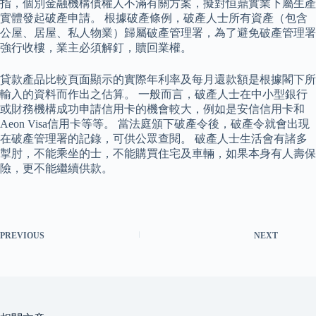
指，個別金融機構債權人不滿有關方案，擬對恒鼎實業下屬生產
實體發起破產申請。 根據破產條例，破產人士所有資產（包含
公屋、居屋、私人物業）歸屬破產管理署，為了避免破產管理署
強行收樓，業主必須解釘，贖回業權。
貸款產品比較頁面顯示的實際年利率及每月還款額是根據閣下所
輸入的資料而作出之估算。 一般而言，破產人士在中小型銀行
或財務機構成功申請信用卡的機會較大，例如是安信信用卡和
Aeon Visa信用卡等等。 當法庭頒下破產令後，破產令就會出現
在破產管理署的記錄，可供公眾查閱。 破產人士生活會有諸多
掣肘，不能乘坐的士，不能購買住宅及車輛，如果本身有人壽保
險，更不能繼續供款。
PREVIOUS
NEXT