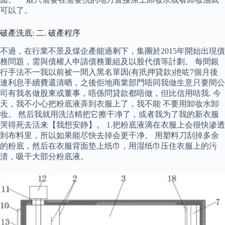
可以了。
破產洗底: 二. 破產程序
不過，在行業不景及煤企產能過剩下，集團於2015年開始出現債
務問題，需與債權人申請債務重組及以股代債等計劃。 每間銀
行手法不一我以前被一間入黑名單因(有扺押貸款)扡咗7個月後
連利息手續費還清晒，之後佢地商業部門唔同我做生意只要間公
司有我名做股東或董事，唔係問貸款都唔做，但比信用咭我. 今
天，我不小心把粉底液弄到衣服上了，我不能 不要用卸妆水卸
妆。 然后我就用洗洁精把它擦干净了，或者我为了我的新衣服
哭得死去活来【我想安静】。 1.把粉底液滴在衣服上会很快渗透
到布料里，所以如果能尽快去掉会更干净。 用塑料刀刮掉多余
的粉底，然后在衣服背面垫上纸巾，用湿纸巾压住衣服上的污
渍，吸干大部分粉底液。