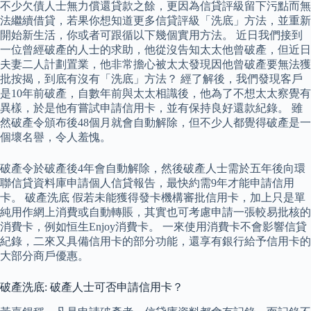
不少欠債人士無力償還貸款之餘，更因為信貸評級留下污點而無
法繼續借貸，若果你想知道更多信貸評級「洗底」方法，並重新
開始新生活，你或者可跟循以下幾個實用方法。 近日我們接到
一位曾經破產的人士的求助，他從沒告知太太他曾破產，但近日
夫妻二人計劃置業，他非常擔心被太太發現因他曾破產要無法獲
批按揭，到底有沒有「洗底」方法？ 經了解後，我們發現客戶
是10年前破產，自數年前與太太相識後，他為了不想太太察覺有
異樣，於是他有嘗試申請信用卡，並有保持良好還款紀錄。 雖
然破產令頒布後48個月就會自動解除，但不少人都覺得破產是一
個壞名譽，令人羞愧。
破產令於破產後4年會自動解除，然後破產人士需於五年後向環
聯信貸資料庫申請個人信貸報告，最快約需9年才能申請信用
卡。 破產洗底 假若未能獲得發卡機構審批信用卡，加上只是單
純用作網上消費或自動轉賬，其實也可考慮申請一張較易批核的
消費卡，例如恒生Enjoy消費卡。 一來使用消費卡不會影響信貸
紀錄，二來又具備信用卡的部分功能，還享有銀行給予信用卡的
大部分商戶優惠。
破產洗底: 破產人士可否申請信用卡？