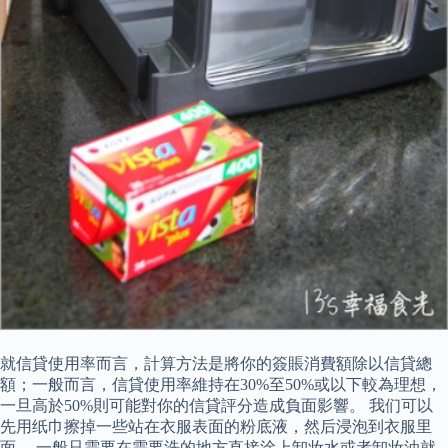
就信貸使用率而言，計算方法是將你的簽賬消費額除以信貸總
額；一般而言，信貸使用率維持在30%至50%或以下較為理想，
一旦高於50%則可能對你的信貸評分造成負面影響。 我们可以
先用纸巾擦掉一些站在衣服表面的粉底液，然后浸泡到衣服里
面。 一般只需要在需要洗的地方直接涂上卸妆水或者卸妆油就