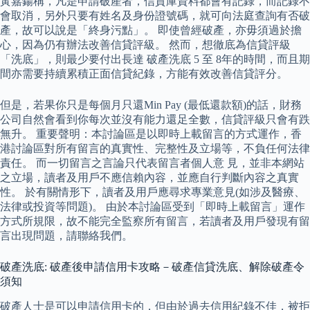
黃嘉鍚稱，凡是申請破產者，信貸庫資料都會有記錄，而記錄不
會取消，另外只要有姓名及身份證號碼，就可向法庭查詢有否破
產，故可以說是「終身污點」。 即使曾經破產，亦毋須過於擔
心，因為仍有辦法改善信貸評級。 然而，想徹底為信貸評級
「洗底」，則最少要付出長達 破產洗底 5 至 8年的時間，而且期
間亦需要持續累積正面信貸紀錄，方能有效改善信貸評分。
但是，若果你只是每個月只還Min Pay (最低還款額)的話，財務
公司自然會看到你每次並沒有能力還足全數，信貸評級只會有跌
無升。 重要聲明：本討論區是以即時上載留言的方式運作，香
港討論區對所有留言的真實性、完整性及立場等，不負任何法律
責任。 而一切留言之言論只代表留言者個人意 見，並非本網站
之立場，讀者及用戶不應信賴內容，並應自行判斷內容之真實
性。 於有關情形下，讀者及用戶應尋求專業意見(如涉及醫療、
法律或投資等問題)。 由於本討論區受到「即時上載留言」運作
方式所規限，故不能完全監察所有留言，若讀者及用戶發現有留
言出現問題，請聯絡我們。
破產洗底: 破產後申請信用卡攻略－破產信貸洗底、解除破產令
須知
破產人士是可以申請信用卡的，但由於過去信用紀錄不佳，被拒