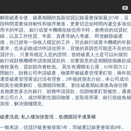
解除破產令後，破產相關的負面信貸記錄還會保留最少5年，這
段時間需要保持耐性和循序漸進，更要切忌短時間内遞交多張信
用卡的申請。 銀行或發卡機構批核信用卡時，會將你的信貸紀
錄，以及工作性質、年薪、資產等納入考慮。 即使解除破產
後，你已經有一份收入穩定的工作，符合銀行或發卡機構的年薪
要求，也未必能成功申請信用卡，背後的原因也可能是不良的信
貸評分。 只要有穩定入息的證明，曾經破產人士是可以向個別
銀行或財務機構申請按揭貸款的，但要留意的是相關按揭條款或
會較遜色，貸款額亦會較低。 莫生有層聯名公屋，03年因欠12
間銀行、財務公司申請破產，物業即被破產管理署釘契，兩年前
遭受破產管理署追討沒有理會，2年後經朋友介紹，本公司成功
助莫生物業解釘，低價贖回物業。 劉生破產期結束後為保住聯
名物業曾多次向銀行、財務申請貸款，但因物業釘契被拒，通過
本公司介入，成功幫劉生贖回物業，並取得房署、銀行批核免補
加按，解決贖樓開支。
破產洗底: 私人樓加按套現，低價贖回半邊業權
一般來說，信貸評級會被保留5年，而破產記錄更會留底8年。