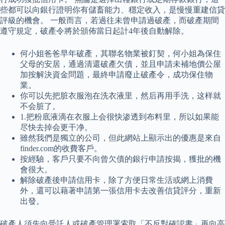
些都可以向銀行證明你有儲畜能力、穩定收入，是慢慢重建信貸
評級的機會。 一般而言，若過往未曾申請過破產，而破產期間
遵守規定，破產令將於頒佈當日起計4年後自動解除。
何小姐爸爸早年破產，其聯名物業被釘契，何小姐為保住
父母的安居，通過清還破產欠債，並且申請未補地價公屋
加按解決資金問題，最終申請廢止破產令，成功保住物
業。
你可以先把脏衣服泡在洗衣液里，然后再用手洗，这样就
不会脏了。
1.把粉底液滴在衣服上会很快渗透到布料里，所以如果能
尽快去掉会更干净。
雖然我們是獨立的公司，但此網站上顯示出的優惠是來自
finder.com的收費客戶。
按經驗，客戶只要不向曾欠債的銀行申請按揭，獲批的機
會很大。
解除破產後申請信用卡，除了方便日常生活或網上消費
外，還可以藉著申請第一張信用卡去改善信貸評分，重新
出發。
破產人須先向受託人或破產管理署索取「不反對確認書」再向高