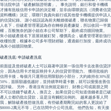
等法院申請「破產解除證明書」。 事先說明，銀行和發卡機構
才擁有批核信用卡申請的決定權，並非由環聯資訊（消費者信貸
資料機構）決定，環聯只負責向銀行或其他發卡機構提供申請人
的信貸紀錄。 謝小姐誤認為前夫離婚後破產，聯名物業已歸個
人名下，但破產管理署認為存在轉移資產嫌疑，所以收回一半業
權，百般無奈的謝小姐在本公司幫助下，最終成功贖回物業。
朱小姐破產後名下居屋就被釘契，樓價高企，破產管理署欲強行
收樓拍賣，根據本公司多年理財經驗，通過銀行加按，最終成功
為朱小姐贖回物業。
破產洗底: 申請破產洗底
前面提及曾經破產人士可以藉著申請第一張信用卡去改善信貸評
分，因為信用卡才能反映持卡人的信貸管理能力。 獲得批核的
信用卡後，每個月只運用信用限額的小部分，大約維持在30%至
50%，簽賬額越低越好，並持續準時還卡數，就可以慢慢改善信
貸評級。 另外，香港沒有法例規定銀行、財務公司或親朋之間
不可以借錢予破產人，換言之，如果信貸公司知道借錢者是已破
產人士都仍批出貸款，這是沒有觸犯法例的。 越來越多客人問
我，解除破產後想做洗底，有些破產期剛完結的客人更說給了
$8000-2萬元不等，已在坊間中介公司洗底。 他們告知，有天接