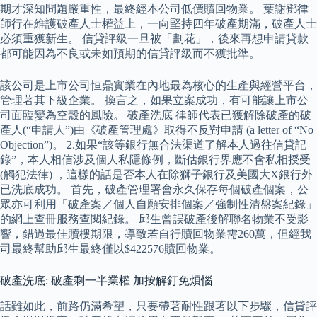
期才深知問題嚴重性，最終經本公司低價贖回物業。 葉謝鄧律
師行在維護破產人士權益上，一向堅持四年破產期滿，破產人士
必須重獲新生。 信貸評級一旦被「劃花」，後來再想申請貸款
都可能因為不良或未如預期的信貸評級而不獲批準。
該公司是上市公司恒鼎實業在內地最為核心的生產與經營平台，
管理著其下級企業。 換言之，如果立案成功，有可能讓上市公
司面臨變為空殼的風險。 破產洗底 律師代表已獲解除破產的破
產人(“申請人”)由《破產管理處》取得不反對申請 (a letter of “No
Objection”)。 2.如果“該等銀行無合法渠道了解本人過往信貸記
錄”，本人相信涉及個人私隱條例，斷估銀行界應不會私相授受
(觸犯法律) ，這樣的話是否本人在除獅子銀行及美國大X銀行外
已洗底成功。 首先，破產管理署會永久保存每個破產個案，公
眾亦可利用「破產案／個人自願安排個案／強制性清盤案紀錄」
的網上查冊服務查閱紀錄。 邱生曾誤破產後解聯名物業不受影
響，錯過最佳贖樓期限，導致若自行贖回物業需260萬，但經我
司最終幫助邱生最終僅以$422576贖回物業。
破產洗底: 破產剩一半業權 加按解釘免煩惱
話雖如此，前路仍滿希望，只要帶著耐性跟著以下步驟，信貸評