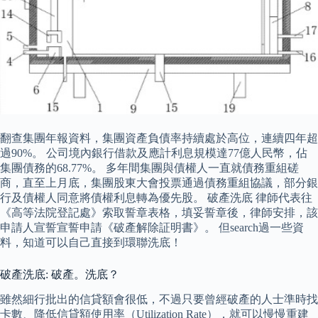
翻查集團年報資料，集團資產負債率持續處於高位，連續四年超
過90%。 公司境內銀行借款及應計利息規模達77億人民幣，佔
集團債務的68.77%。 多年間集團與債權人一直就債務重組磋
商，直至上月底，集團股東大會投票通過債務重組協議，部分銀
行及債權人同意將債權利息轉為優先股。 破產洗底 律師代表往
《高等法院登記處》索取誓章表格，填妥誓章後，律師安排，該
申請人宣誓宣誓申請《破產解除証明書》。 但search過一些資
料，知道可以自己直接到環聯洗底！
破產洗底: 破產。洗底？
雖然細行批出的信貸額會很低，不過只要曾經破產的人士準時找
卡數、降低信貸額使用率（Utilization Rate），就可以慢慢重建