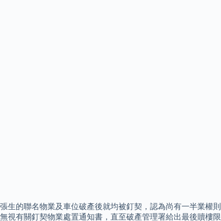
張生的聯名物業及車位破產後就均被釘契，認為尚有一半業權則
無視有關釘契物業處置通知書，直至破產管理署給出最後贖樓限