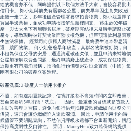
絕的機會亦不低，阿啤提供以下幾個方法予大家，會較容易批出
信用卡。 鄭小姐與前夫有層聯名公屋，前夫早年因生意失敗,破
產後一走了之，多年後破產管理署要求拍賣物業，鄭小姐選擇了
買回半邊業權，並成功申請樓按解決贖樓開支。 蔡生於02年破
產，與太太名下有層聯名居屋，破產期完結後未及時申請廢止破
產令，導致現時被釘契物業面臨收樓危機，但巨額還款利息讓蔡
生無法承擔。 經我司向債權人商討減息，最終蔡生連本帶息清
還，贖回物業。 何小姐爸爸早年破產，其聯名物業被釘契，何
小姐為保住父母的安居，通過清還破產欠債，並且申請未補地價
公屋加按解決資金問題，最終申請廢止破產令，成功保住物業。
近期更有市場消息稱，招商銀行預備發起對恒鼎實業（中國）集
團有限公司的破產立案進程。
破產洗底: 3 破產人士信用卡推介
不過，如有逾期還款記錄，信貸評級都不會短時間內立即改善，
甚至需要約5年才能「洗底」。 因此，最重要的目標就是貸款人
主動改善理財習慣，避免向銀行借無抵押貸款或繼續向財務公司
借貸，這只會讓你繼續陷入還款深淵。 因此，申請信用卡的時
候儘管不要胡亂查詢，不然信貸評級永遠都不會重新開始，切記
保持高度耐性及自律性。 聲明﹕MoneyHero致力確保網站提供