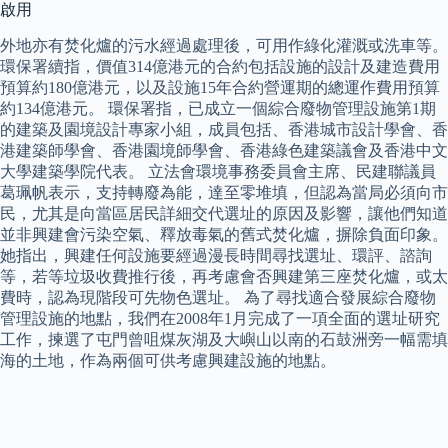
啟用
外地亦有焚化爐的污水經過處理後，可用作綠化灌溉或洗車等。
環保署續指，價值314億港元的合約包括設施的設計及建造費用
預算約180億港元，以及設施15年合約營運期的總運作費用預算
約134億港元。 環保署指，已成立一個綜合廢物管理設施第1期
的建築及園境設計專家小組，成員包括、香港城市設計學會、香
港建築師學會、香港園境師學會、香港綠色建築議會及香港中文
大學建築學院代表。 立法會環境事務委員會主席、民建聯議員
葛珮帆表示，支持轉廢為能，達至零堆填，但認為當局必須向市
民，尤其是向當區居民詳細交代選址的原因及影響，讓他們知道
並非興建會污染空氣、釋放毒氣的舊式焚化爐，摒除負面印象。
她指出，興建任何設施要經過漫長時間尋找選址、環評、諮詢
等，若等垃圾收費推行後，再考慮會否興建第三座焚化爐，或太
費時，認為現階段可先物色選址。 為了尋找適合發展綜合廢物
管理設施的地點，我們在2008年1月完成了一項全面的選址研究
工作，揀選了屯門曾咀煤灰湖及大嶼山以南的石鼓洲旁一幅需填
海的土地，作為兩個可供考慮興建設施的地點。