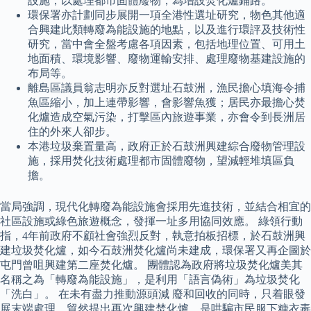
設施，以處理都市固體廢物，為增設焚化爐鋪路。
環保署亦計劃同步展開一項全港性選址研究，物色其他適
合興建此類轉廢為能設施的地點，以及進行環評及技術性
研究，當中會全盤考慮各項因素，包括地理位置、可用土
地面積、環境影響、廢物運輸安排、處理廢物基建設施的
布局等。
離島區議員翁志明亦反對選址石鼓洲，漁民擔心填海令捕
魚區縮小，加上連帶影響，會影響魚獲；居民亦最擔心焚
化爐造成空氣污染，打擊區內旅遊事業，亦會令到長洲居
住的外來人卻步。
本港垃圾棄置量高，政府正於石鼓洲興建綜合廢物管理設
施，採用焚化技術處理都市固體廢物，望減輕堆填區負
擔。
當局強調，現代化轉廢為能設施會採用先進技術，並結合相宜的
社區設施或綠色旅遊概念，發揮一址多用協同效應。 綠領行動
指，4年前政府不顧社會強烈反對，執意拍板招標，於石鼓洲興
建垃圾焚化爐，如今石鼓洲焚化爐尚未建成，環保署又再企圖於
屯門曾咀興建第二座焚化爐。 團體認為政府將垃圾焚化爐美其
名稱之為「轉廢為能設施」，是利用「語言偽術」為垃圾焚化
「洗白」。 在未有盡力推動源頭減 廢和回收的同時，只着眼發
展末端處理，貿然提出再次興建焚化爐，是哄騙市民服下糖衣毒