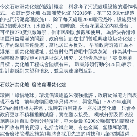
今次石鼓洲焚化爐的設計概念，料參考了污泥處理設施的運作模
式。 石鼓洲焚化爐 石鼓洲焚化爐 於2016年，花了53.6億元建造
的屯門污泥處理設施T． 除了每天處理2000噸污泥外，設施更附
設3個暖水SPA（水療池）、咖啡廳、天台花園及室內觀景台，
可坐擁270度無敵海景，供市民到訪參觀和使用。 為解決香港堆
填區日益爆滿的問題，政府曾計劃在屯門曾咀興建垃圾焚化爐；
對岸的深圳表達憂慮，當地居民亦反對。 早前政府透露正為本
港第二個焚化爐選址，並曾對屯門曾咀中部煤灰湖，作為其中一
個轉廢為能設施可能選址深入研究，又預告為達到「零廢堆填」
目標，焚化爐工程或會陸續有來。 環團綠領行動今(26日)表示，
對計劃感到失望和憤怒，並且表達強烈反對。
石鼓洲焚化爐: 廢物處理焚化爐
環團「綠惜地球」環境倡議總監朱漢強批評，政府於減廢方面表
現不合格，前年廢物回收率只得29%，與當局訂下2022年達到
55%的目標相去甚遠，現時若再興建多一座垃圾焚化爐，只會令
政府更加不積極推動減廢，實在難以接受。 機械分類及回收設
施將採用自動廢物分類技術，每天從最多200公噸都市固體廢物
中回收有用的資源，包括含鐵金屬、有色金屬、塑膠和玻璃。
綜合廢物管理設施第1期將會採用先進的科技和污染控制設備，