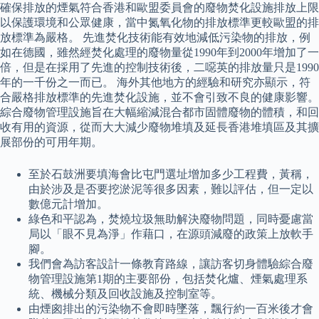
確保排放的煙氣符合香港和歐盟委員會的廢物焚化設施排放上限
以保護環境和公眾健康，當中氮氧化物的排放標準更較歐盟的排
放標準為嚴格。 先進焚化技術能有效地減低污染物的排放，例
如在德國，雖然經焚化處理的廢物量從1990年到2000年增加了一
倍，但是在採用了先進的控制技術後，二噁英的排放量只是1990
年的一千份之一而已。 海外其他地方的經驗和研究亦顯示，符
合嚴格排放標準的先進焚化設施，並不會引致不良的健康影響。
綜合廢物管理設施旨在大幅縮減混合都市固體廢物的體積，和回
收有用的資源，從而大大減少廢物堆填及延長香港堆填區及其擴
展部份的可用年期。
至於石鼓洲要填海會比屯門選址增加多少工程費，黃稱，
由於涉及是否要挖淤泥等很多因素，難以評估，但一定以
數億元計增加。
綠色和平認為，焚燒垃圾無助解決廢物問題，同時憂慮當
局以「眼不見為淨」作藉口，在源頭減廢的政策上放軟手
腳。
我們會為訪客設計一條教育路線，讓訪客切身體驗綜合廢
物管理設施第1期的主要部份，包括焚化爐、煙氣處理系
統、機械分類及回收設施及控制室等。
由煙囪排出的污染物不會即時墜落，飄行約一百米後才會