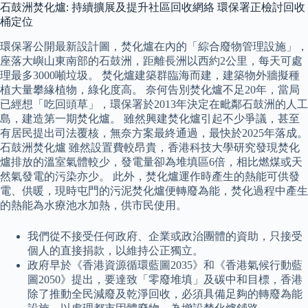
石鼓洲焚化爐: 持續擴展及提升社區回收網絡 環保署正檢討回收
桶定位
環保署公開最新設計圖，焚化爐在內的「綜合廢物管理設施」，
座落大嶼山東南部的石鼓洲，距離長洲以西約2公里，每天可處
理最多3000噸垃圾。 焚化爐建築群臨海而建，建築物外牆擬種
植大量攀緣植物，綠化度高。 奈何告別焚化爐不足20年，當局
已經想「吃回頭草」，環保署於2013年決定在毗鄰石鼓洲的人工
島，建造第一期焚化爐。 雖然興建焚化爐引起不少爭議，甚至
有居民提出司法覆核，無奈方案最終通過，最快於2025年落成。
石鼓洲焚化爐 雖然設置費較昂貴，香港科技大學研究發現焚化
爐排放的溫室氣體較少，發電量卻為堆填區6倍，相比燃煤或天
然氣發電的污染亦少。 此外，焚化爐運作時產生的熱能可供發
電、供暖，現時屯門的污泥焚化爐便轉廢為能，焚化過程中產生
的熱能為水療池水加熱，供市民使用。
我們從不接受任何政府、企業或政治團體的資助，只接受
個人的直接捐款，以維持公正獨立。
政府早於《香港資源循環藍圖2035》和《香港氣候行動藍
圖2050》提出，要達致「零廢堆填」及碳中和目標，香港
除了推動全民減廢及乾淨回收，必須具備足夠的轉廢為能