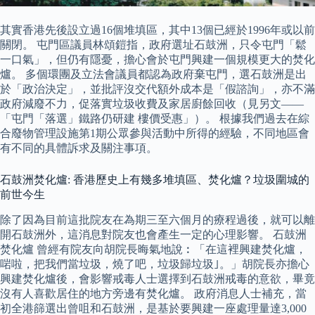
其實香港先後設立過16個堆填區，其中13個已經於1996年或以前
關閉。 屯門區議員林頌鎧指，政府選址石鼓洲，只令屯門「鬆
一口氣」，但仍有隱憂，擔心會於屯門興建一個規模更大的焚化
爐。 多個環團及立法會議員都認為政府棄屯門，選石鼓洲是出
於「政治決定」，並批評沒交代額外成本是「假諮詢」，亦不滿
政府減廢不力，促落實垃圾收費及家居廚餘回收（見另文——
「屯門「落選」鐵路仍研建 樓價受惠」）。 根據我們過去在綜
合廢物管理設施第1期公眾參與活動中所得的經驗，不同地區會
有不同的具體訴求及關注事項。
石鼓洲焚化爐: 香港歷史上有幾多堆填區、焚化爐？垃圾圍城的
前世今生
除了因為目前這批院友在為期三至六個月的療程過後，就可以離
開石鼓洲外，這消息對院友也會產生一定的心理影響。 石鼓洲
焚化爐 曾經有院友向胡院長晦氣地說︰「在這裡興建焚化爐，
啱啦，把我們當垃圾，燒了吧，垃圾歸垃圾｣。」胡院長亦擔心
興建焚化爐後，會影響戒毒人士選擇到石鼓洲戒毒的意欲，畢竟
沒有人喜歡居住的地方旁邊有焚化爐。 政府消息人士補充，當
初全港篩選出曾咀和石鼓洲，是基於要興建一座處理量達3,000