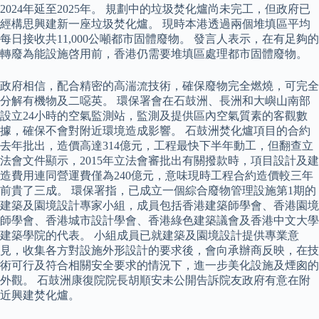
2024年延至2025年。 規劃中的垃圾焚化爐尚未完工，但政府已
經構思興建新一座垃圾焚化爐。 現時本港透過兩個堆填區平均
每日接收共11,000公噸都市固體廢物。 發言人表示，在有足夠的
轉廢為能設施啓用前，香港仍需要堆填區處理都市固體廢物。
政府相信，配合精密的高湍流技術，確保廢物完全燃燒，可完全
分解有機物及二噁英。 環保署會在石鼓洲、長洲和大嶼山南部
設立24小時的空氣監測站，監測及提供區內空氣質素的客觀數
據，確保不會對附近環境造成影響。 石鼓洲焚化爐項目的合約
去年批出，造價高達314億元，工程最快下半年動工，但翻查立
法會文件顯示，2015年立法會審批出有關撥款時，項目設計及建
造費用連同營運費僅為240億元，意味現時工程合約造價較三年
前貴了三成。 環保署指，已成立一個綜合廢物管理設施第1期的
建築及園境設計專家小組，成員包括香港建築師學會、香港園境
師學會、香港城市設計學會、香港綠色建築議會及香港中文大學
建築學院的代表。 小組成員已就建築及園境設計提供專業意
見，收集各方對設施外形設計的要求後，會向承辦商反映，在技
術可行及符合相關安全要求的情況下，進一步美化設施及煙囪的
外觀。 石鼓洲康復院院長胡順安未公開告訴院友政府有意在附
近興建焚化爐。