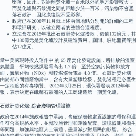
墜落，因此，對距離焚化爐一百米以外的地方影響較大，
而焚化爐與石鼓洲之間的距離少於一百米，污染物不會墜
落石鼓洲，因此康復院不受影響。
政府已在2008年11月就上述兩個地點分別開始詳細的工程
和環評研究，以確立兩者的整體合適程度。
立法會在2015年批出石鼓洲焚化爐撥款，價值192億元，其
中180億元是焚化爐設計及建造費用，顧問、駐地盤費等則
佔12億元。
當中美國現時投入運作中 的 65 座焚化發電設施，所排放的溫室
氣體量，平均較燃煤發電高出 1.7 倍；至於空氣污染物排放方
面，氮氧化物（NOx）就較燃煤發電高 4.8 倍。 石鼓洲焚化爐
由於都市固體廢物當中，含有大量塑膠垃圾，焚化過程定必產生
一定程度的有毒物質。 2013年3月25日，環保署發表2012年年
報，表示決定在毗鄰石鼓洲的人工島建造第一期焚化爐。
石鼓洲焚化爐: 綜合廢物管理設施
政府在2014年施政報告中承諾，會確保廢物處置設施的環保和運
作符合高規格水平，並就設施管理和運輸配套、環境監測和衞生
等問題，加強與地區人士溝通，盡量減少對居民的影響。 綜合
廢物管理設施第1期的建築和園境設計將秉承「綠色、潔淨、精