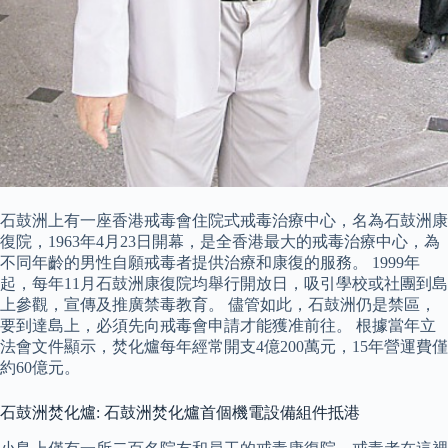
石鼓洲上有一座香港戒毒會住院式戒毒治療中心，名為石鼓洲康
復院，1963年4月23日開幕，是全香港最大的戒毒治療中心，為
不同年齡的男性自願戒毒者提供治療和康復的服務。 1999年
起，每年11月石鼓洲康復院均舉行開放日，吸引學校或社團到島
上參觀，宣傳及推廣禁毒教育。 儘管如此，石鼓洲仍是禁區，
要到達島上，必須先向戒毒會申請才能獲准前往。 根據當年立
法會文件顯示，焚化爐每年經常開支4億200萬元，15年營運費僅
約60億元。
石鼓洲焚化爐: 石鼓洲焚化爐首個機電設備組件抵港