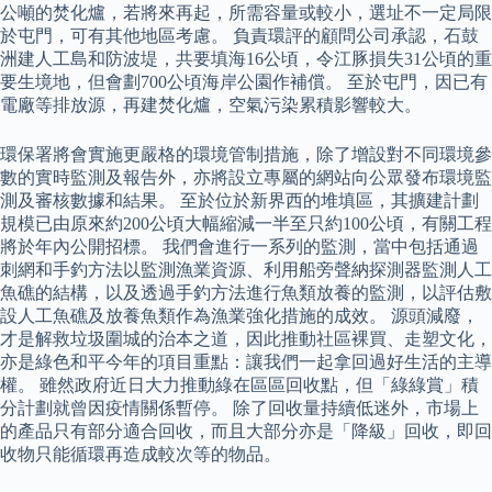
公噸的焚化爐，若將來再起，所需容量或較小，選址不一定局限
於屯門，可有其他地區考慮。 負責環評的顧問公司承認，石鼓
洲建人工島和防波堤，共要填海16公頃，令江豚損失31公頃的重
要生境地，但會劃700公頃海岸公園作補償。 至於屯門，因已有
電廠等排放源，再建焚化爐，空氣污染累積影響較大。
環保署將會實施更嚴格的環境管制措施，除了增設對不同環境參
數的實時監測及報告外，亦將設立專屬的網站向公眾發布環境監
測及審核數據和結果。 至於位於新界西的堆填區，其擴建計劃
規模已由原來約200公頃大幅縮減一半至只約100公頃，有關工程
將於年內公開招標。 我們會進行一系列的監測，當中包括通過
刺網和手釣方法以監測漁業資源、利用船旁聲納探測器監測人工
魚礁的結構，以及透過手釣方法進行魚類放養的監測，以評估敷
設人工魚礁及放養魚類作為漁業強化措施的成效。 源頭減廢，
才是解救垃圾圍城的治本之道，因此推動社區裸買、走塑文化，
亦是綠色和平今年的項目重點：讓我們一起拿回過好生活的主導
權。 雖然政府近日大力推動綠在區區回收點，但「綠綠賞」積
分計劃就曾因疫情關係暫停。 除了回收量持續低迷外，市場上
的產品只有部分適合回收，而且大部分亦是「降級」回收，即回
收物只能循環再造成較次等的物品。