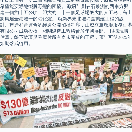
小島上僅有一所二百名院友和員工的戒毒康復院，戒毒者在這裡
希望能安靜地擺脫毒癮的困擾。 政府計劃在石鼓洲的西南方興
建一個約十五公頃，即大約二十一個足球場般大的人工島，島上
將興建全港唯一的焚化爐。 就新界東北堆填區擴建工程的設
計、建造和營運合約經過公開招標程序，由威立雅環境服務香港
有限公司成功投得，相關建造工程將會於年初展開。 根據現時
估算，餘下款項足夠應付所有尚未完成的工程，預計可於2025年
如期落成啓用。