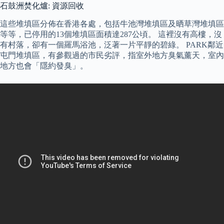
石鼓洲焚化爐: 資源回收
這些堆填區分佈在香港各處，包括牛池灣堆填區及晒草灣堆填區
等等，已停用的13個堆填區面積達287公頃。 這裡沒有高樓，沒
有村落，卻有一個羅馬浴池，泛著一片平靜的碧綠。 PARK鄰近
屯門堆填區，有參觀過的市民劣評，指室外地方臭氣薰天，室內
地方也會「隱約發臭」。