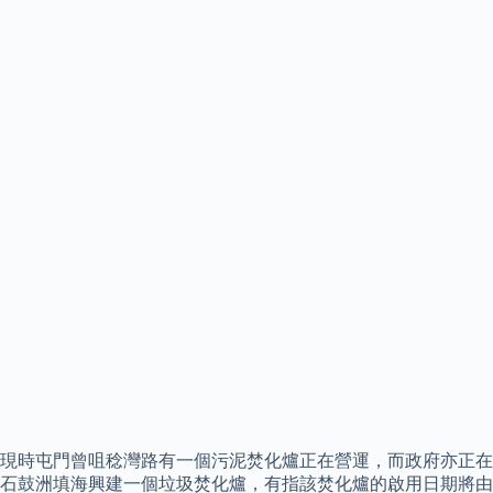
現時屯門曾咀稔灣路有一個污泥焚化爐正在營運，而政府亦正在
石鼓洲填海興建一個垃圾焚化爐，有指該焚化爐的啟用日期將由