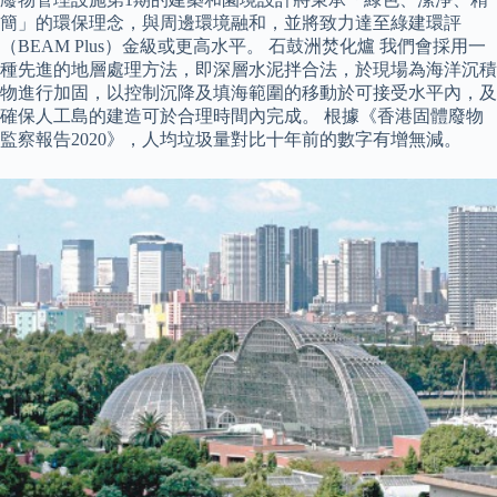
簡」的環保理念，與周邊環境融和，並將致力達至綠建環評
（BEAM Plus）金級或更高水平。 石鼓洲焚化爐 我們會採用一
種先進的地層處理方法，即深層水泥拌合法，於現場為海洋沉積
物進行加固，以控制沉降及填海範圍的移動於可接受水平內，及
確保人工島的建造可於合理時間內完成。 根據《香港固體廢物
監察報告2020》，人均垃圾量對比十年前的數字有增無減。