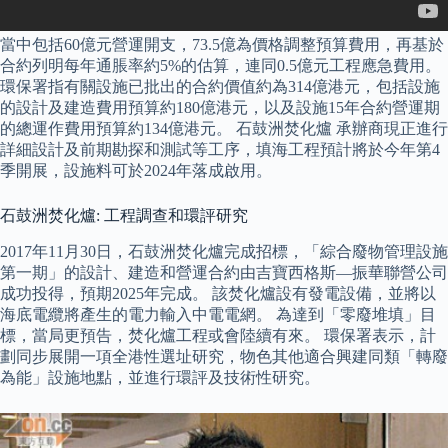
當中包括60億元營運開支，73.5億為價格調整預算費用，再基於
合約列明每年通脹率約5%的估算，連同0.5億元工程應急費用。
環保署指有關設施已批出的合約價值約為314億港元，包括設施
的設計及建造費用預算約180億港元，以及設施15年合約營運期
的總運作費用預算約134億港元。 石鼓洲焚化爐 承辦商現正進行
詳細設計及前期勘探和測試等工序，填海工程預計將於今年第4
季開展，設施料可於2024年落成啟用。
石鼓洲焚化爐: 工程調查和環評研究
2017年11月30日，石鼓洲焚化爐完成招標，「綜合廢物管理設施
第一期」的設計、建造和營運合約由吉寶西格斯—振華聯營公司
成功投得，預期2025年完成。 該焚化爐設有發電設備，並將以
海底電纜將產生的電力輸入中電電網。 為達到「零廢堆填」目
標，當局更預告，焚化爐工程或會陸續有來。 環保署表示，計
劃同步展開一項全港性選址研究，物色其他適合興建同類「轉廢
為能」設施地點，並進行環評及技術性研究。