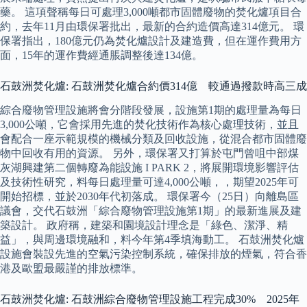
藥。 這項聲稱每日可處理3,000噸都市固體廢物的焚化爐項目合
約，去年11月由環保署批出，最新的合約造價高達314億元。 環
保署指出，180億元仍為焚化爐設計及建造費，但在運作費用方
面，15年的運作費經通脹調整後達134億。
石鼓洲焚化爐: 石鼓洲焚化爐合約價314億 較通過撥款時高三成
綜合廢物管理設施將會分階段發展，設施第1期的處理量為每日
3,000公噸，它會採用先進的焚化技術作為核心處理技術，並且
會配合一座示範規模的機械分類及回收設施，從混合都市固體廢
物中回收有用的資源。 另外，環保署又打算於屯門曾咀中部煤
灰湖興建第二個轉廢為能設施 I PARK 2，將展開環境影響評估
及技術性研究，料每日處理量可達4,000公噸，，期望2025年可
開始招標，並於2030年代初落成。 環保署今（25日）向離島區
議會，交代石鼓洲「綜合廢物管理設施第1期」的最新進展及建
築設計。 政府稱，建築和園境設計理念是「綠色、潔淨、精
益」，與周邊環境融和，料今年第4季填海動工。 石鼓洲焚化爐
設施會裝設先進的空氣污染控制系統，確保排放的煙氣，符合香
港及歐盟最嚴謹的排放標準。
石鼓洲焚化爐: 石鼓洲綜合廢物管理設施工程完成30% 2025年