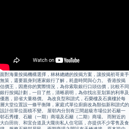
面對海量按揭機構選擇，林林總總的按揭方案，讓按揭初哥束手
無策，還要親身到逐家銀行了解，耗盡時間與心力。 香港按揭
估價王，因應你的實際情況，為你索取銀行口頭估價，比較不同
銀行按揭計劃，一目了然，清晰易明，為你找出至划算的利率及
優惠，節省大量格價。 為改良型和諧式，石榮樓及石廣樓於每
層大堂位置設一條平衡陣，家庭式單位廚廁改為類似新和諧式的
設計但單位面積不變。 屋邨內分別有三間超級市場位於石籬一
邨石秀樓、石籬（一期）商場及石籬（二期）商場。 而附近的
大白田街、和宜合道及大隴街私人住宅區，亦提供不少零售及食
肆，服務石籬邨居民。 兩期商場之間設有天橋連接，原本皆由