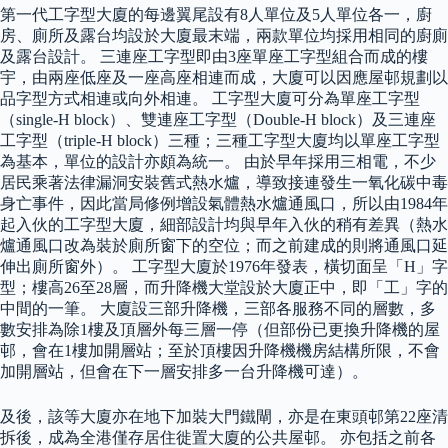
第一代工字型大廈的每邊翼尾設有8人單位及5人單位各一，廚
房、廁所及露台均設於大廈最末端，兩款單位均採用相同的廚廁
及露台設計。 三連座工字型即由3座單座工字型組合而成的樓
宇，由兩座低座及一座高座相連而成，大廈可以因應屋邨規劃以
品字型方式相連或向外相連。 工字型大廈可分為單座工字型
（single-H block）、雙連座工字型（Double-H block）及三連座
工字型（triple-H block）三種；三種工字型大廈均以單座工字型
為基本，單位的設計亦頗為統一。 由於早年採用三相電，不少
居民乘著法律漏洞安裝舊式熱水爐，導致接連發生一氧化碳中毒
身亡事件，因此當局修例增設氣體熱水爐通風口，所以由1984年
起入伙的工字型大廈，細部設計均與早年入伙的稍有差異（熱水
爐通風口改為裝於廁所窗下的空位；而之前建成的則將通風口延
伸出廁所窗外）。 工字型大廈於1976年發表，橫切面呈「H」字
型；樓高26至28層，而升降機大堂設於大廈正中，即「工」字的
中間的一筆。 大廈設三部升降機，三部各服務不同的層數，多
數安排為除1樓及頂層外每三層一停（但部份已更換升降機的屋
邨，會在1樓加開層站；至於頂樓因升降機機房結構所限，不會
加開層站，但會在下一層安排多一台升降機可達）。
及後，該等大廈亦在地下加裝大門鐵閘，亦是在東頭邨第22座清
拆後，成為全港僅存居住徙置大廈的公共屋邨。 亦包括之前各