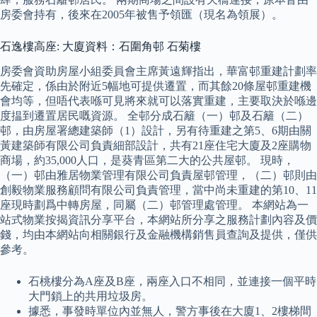
房委會持有，後來在2005年被售予領匯（現名為領展）。
石逸樓高座: 大廈資料：石圍角邨 石菊樓
房委會資助房屋小組委員會主席黃遠輝指出，華富邨重建計劃率
先確定，係由於附近5幅地可提供遷置，而其餘20條屋邨重建機
會均等，但唔代表喺可見將來就可以落實重建，主要取決於喺邊
度揾到遷置居民嘅資源。 全邨分成石籬（一）邨及石籬（二）
邨，由房屋署總建築師（1）設計，另有待重建之第5、6期由關
黃建築師有限公司負責細部設計，共有21座住宅大廈及2座購物
商場，約35,000人口，是葵青區第二大的公共屋邨。 現時，
（一）邨由雅居物業管理有限公司負責屋邨管理，（二）邨則由
創毅物業服務顧問有限公司負責管理，當中尚未重建的第10、11
座現時劃爲中轉房屋，同屬（二）邨管理處管理。 本網站為一
站式物業按揭資訊分享平台，本網站所分享之服務計劃內容及價
錢，均由本網站向相關銀行及金融機構銷售員查詢及提供，僅供
參考。
石桃樓分為A座及B座，兩座入口不相同，並連接一個平時
大門鎖上的共用垃圾房。
據悉，事發時單位內並無人，警方事後在大廈1、2樓梯間