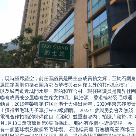
，現時議席懸空，前任區議員是民主黨成員賴文輝；至於石圍角
選區範圍則包括石圍角邨石翠樓與石菊樓以外的其他6座樓宇，
以及城門道近城門水塘一帶的和宜合村，現任區議員是新界社團
聯會成員兼公屋聯會主席文裕明。 陳浩源：香港輪椅羽毛球運
動員，2019年榮獲第47屆香港十大傑出青年，2020年東京殘奧會
上獲得羽毛球男子單打WH2級銅牌。 2022年參與房委會及無綫
電視合作拍攝的特備節目《回家》並重遊邨內，拍攝片段於2023
月1月13日隨該節目第6集而播出。 邨內有多個小型遊樂場，亦
有一個籃球場及數個羽毛球場。 石逸樓高座 石逸樓高座 商場三
樓對出設有一個多用途活動場地，提供予社區團體舉行講座及表