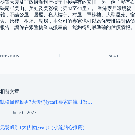
徙置大廈及非政府廉租屋樓宇中極罕有的安排，另一例子就有石
硤尾邨美山、美虹及美彩樓（第42至44座）。 香港家居環境複
雜，不論公屋、居屋、私人樓宇、村屋、單棟樓、大型屋苑、宿
舍、唐樓、祖屋、劏房，本公司的專家也可以為你安排編制估價
報告，讓你在添置物業或搬屋前，能夠得到最準確的估價情報。
PREVIOUS
NEXT
相關文章
凱格爾運動男7大優勢[year]!專家建議咁做…
June 6, 2023
元朗8號11大伏位[year]!（小編貼心推薦）