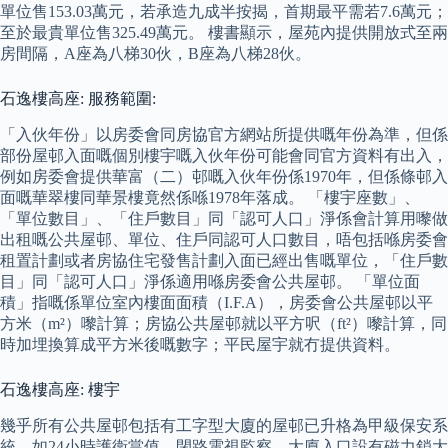
單位售153.03萬元，若承造九成半按揭，首期最平需若7.6萬元；
至於最貴單位售325.49萬元。 樓書顯示，屋苑內提供開放式至兩
房間隔，A座為八梯30伙，B座為八梯28伙。
石逸樓高座: 服務範圍:
「入伙年份」以房委會同房協官方網站所提供嘅年份為準，但係
部份屋邨入面嘅個別樓宇嘅入伙年份可能會同官方資料有出入，
例如房委會提供華富（二）邨嘅入伙年份係1970年，但係條邨入
面嘅華翠樓同華景樓竟然係喺1978年落成。 「樓宇座數」、
「單位數目」、「住戶數目」同「認可人口」淨係會計算用嚟做
出租嘅公共屋邨、單位、住戶同認可人口數目，唔包括喺房委會
租置計劃或者房協住宅發售計劃入面已經出售嘅單位，「住戶數
目」同「認可人口」淨係適用喺房委會公共屋邨。 「單位面
積」指嘅係單位室內樓面面積（I.F.A），房委會公共屋邨以平
方米（m²）嚟計算；房協公共屋邨就以平方呎（ft²）嚟計算，同
時加埋換算成平方米後嘅數字；平民屋宇就冇提供資料。
石逸樓高座: 樓宇
幾乎所有公共屋邨包括有工字型大廈的屋邨已升格為甲級保安系
統，如24小時護衛當值、閉路電視監察、大廈入口設有磁力鎖大