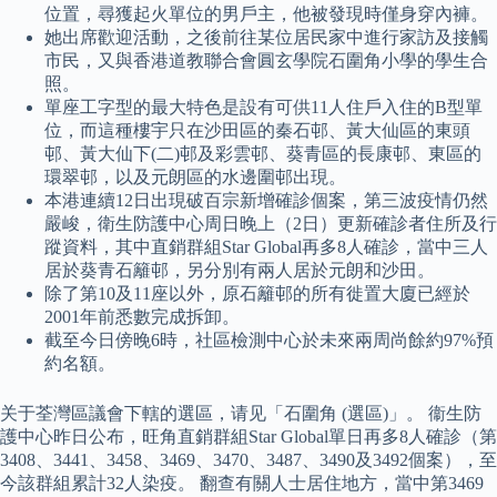
位置，尋獲起火單位的男戶主，他被發現時僅身穿內褲。
她出席歡迎活動，之後前往某位居民家中進行家訪及接觸
市民，又與香港道教聯合會圓玄學院石圍角小學的學生合
照。
單座工字型的最大特色是設有可供11人住戶入住的B型單
位，而這種樓宇只在沙田區的秦石邨、黃大仙區的東頭
邨、黃大仙下(二)邨及彩雲邨、葵青區的長康邨、東區的
環翠邨，以及元朗區的水邊圍邨出現。
本港連續12日出現破百宗新增確診個案，第三波疫情仍然
嚴峻，衛生防護中心周日晚上（2日）更新確診者住所及行
蹤資料，其中直銷群組Star Global再多8人確診，當中三人
居於葵青石籬邨，另分別有兩人居於元朗和沙田。
除了第10及11座以外，原石籬邨的所有徙置大廈已經於
2001年前悉數完成拆卸。
截至今日傍晚6時，社區檢測中心於未來兩周尚餘約97%預
約名額。
关于荃灣區議會下轄的選區，请见「石圍角 (選區)」。 衞生防
護中心昨日公布，旺角直銷群組Star Global單日再多8人確診（第
3408、3441、3458、3469、3470、3487、3490及3492個案），至
今該群組累計32人染疫。 翻查有關人士居住地方，當中第3469