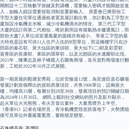
閘附設十二宮格數字按鍵及對講機，需要輸入密碼才能開啟並進
入，如輸入錯誤需要按取消制並重新輸入。 房委會已將部份工
字型大廈住宅單位通過租者置其屋計劃出售，亦計劃為工字型大
廈加設冷氣機去水喉，減少冷氣機滴水的情況。 第三代工字型
大廈的設計與第二代相似，唯於廁所設有煤氣熱水爐通風口，而
部份大廈7人單位浴室通風窗的面積亦有縮小。 單座工字型的最
大特色是設有可供11人住戶入住的B型單位，而這種樓宇只在沙
田區的秦石邨、黃大仙區的東頭邨、黃大仙下(二)邨及彩雲邨、
葵青區的長康邨、東區的環翠邨，以及元朗區的水邊圍邨出現。
2021年，陳秉志及林子峰購入石圍角商場，並斥資對商場進行翻
新，工程於2022年10月正式展開。
新一期居屋的觀塘安秀苑，位於安愉道12號，為安達臣道石礦場
發展計劃首個釋出的資助房屋項目，共售1906單位，設兩座大
樓，均樓高33層，每層分別28至30伙，發展項目的預計關鍵日期
為2024年11月30日。 網民上載到社交網站的照片及影片顯示，
起火單位火光熊熊，有火舌冒出窗外，大量黑煙升上半空。
《香港01》記者在場所見，有冷氣機焚毁並跌落地下，火勢撲熄
後可見單位外重嚴重熏黑，窗框燒至變形。
石逸樓高座: 荃灣區