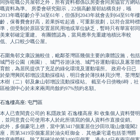
同拆咗嘅公共屋邨之外，所有資料都係以房委會同房協官方網站
嘅資料為準。 房委會研究顯示，22個高齡屋邨結構良好，喺
2013年嘅邨齡介乎34至61年，但係到2043年就會去到64至91年樓
齡，保養費會好高，若果拆咗起過，可重新規劃，以符合當時標
準，但受制於原區安置居民用地或單位缺乏，暫時只有華富邨同
美東邨確定重建。 有團體認為，當局應率先重建地積比率較
低、人口較少嘅公屋。
石圍角邨文康設施較佳，毗鄰荃灣區幾個主要的康體設施，包括
城門谷公園（南園）、城門谷游泳池、城門谷運動場以及蕙荃體
育館，為居民提供了充足的綠化環境及運動場所。 政府今日已
於柴灣興民邨增設流動採樣站，明日會於薄扶林貝沙灣、荃灣梨
木樹（二）邨及象山邨增設流動採樣站。 截至今日傍晚6時，社
區檢測中心於未來兩周尚餘約97%預約名額。
石逸樓高座: 屯門區
本人已查閱貴公司的 私隱政策 石逸樓高座 和 收集個人資料聲明
，並同意貴公司使用本人於此所填寫的個人資料作直接促銷。
此外，多個豪宅上榜，當中第3417個案居住沙田玖瓏山傲瓏閣2
座，而第3419宗個案居於油尖旺御金． 其他豪宅還包括荃灣爵
悅庭南爵軒，除了新確診的第3400宗個案，過去14日有兩宗個案