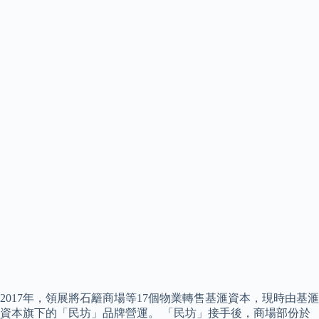
2017年，領展將石籬商場等17個物業轉售基滙資本，現時由基滙
資本旗下的「民坊」品牌營運。 「民坊」接手後，商場部份於