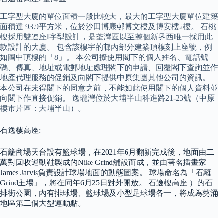
工字型大廈的單位面積一般比較大，最大的工字型大廈單位建築
面積達 93.9平方米，位於沙田博康邨博文樓及博安樓2樓。 石桃
樓採用雙連座Ⅰ字型設計，是荃灣區以至整個新界西唯一採用此
款設計的大廈。 包含該樓宇的邨內部分建築頂樓刻上座號，例
如圖中頂樓的「8」。 本公司擬使用閣下的個人姓名、電話號
碼、傳真、地址或電郵地址處理閣下的申請、回覆閣下查詢並作
地產代理服務的促銷及向閣下提供中原集團其他公司的資訊。
本公司在未得閣下的同意之前，不能如此使用閣下的個人資料並
向閣下作直接促銷。 逸瓏灣位於大埔半山科進路21-23號（中原
樓市片區：大埔半山）。
石逸樓高座:
石籬商場天台設有籃球場，在2021年6月翻新完成後，地面由二
萬對回收運動鞋製成的Nike Grind舖設而成，並由著名插畫家
James Jarvis負責設計球場地面的動態圖案。 球場命名為「石籬
Grind主場」，將在同年6月25日對外開放。 石逸樓高座 ）的石
排街公園，內有排球場、籃球場及小型足球場各一，將成為葵涌
地區第二個大型運動點。