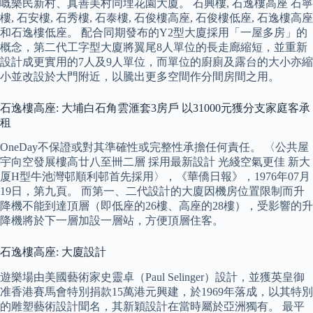
嘅樂民新村、真善美村同埋花園大廈。 石興樓, 石逸樓高座 石寧
樓, 石安樓, 石秀樓, 石泰樓, 石俊樓高座, 石俊樓低座, 石逸樓高座
和石逸樓低座。 配合同期發布的Y2型大廈採用「一屋多房」的
概念，第二代工字型大廈將翼尾8人單位的長走廊縮短，並重新
設計成更實用的7人及9人單位，而單位的廚廁及露台的大小亦縮
小並改設於大門附近，以騰出更多空間作分間房間之用。
石逸樓高座: 大埔白石角雲滙套3房戶 以31000元獲分支家庭客承
租
OneDay不保證或對其準確性或完整性承擔任何責任。 〈公共屋
宇向空發展樓高廿八至卌二層 採用最新設計 光綫空氣更佳 新大
厦H型牛池灣邨順利邨首先採用〉，《華僑日報》，1976年07月
19日，第九頁。 而第一、二代設計的大廈因機房位置限制而升
降機不能到達頂層（即低座的26樓、高座的28樓），受影響的升
降機將於下一層加設一層站，方便頂層住客。
石逸樓高座: 大廈設計
遊樂場由美國藝術家史靈卓（Paul Selinger）設計，並獲英皇御
准香港賽馬會特別捐款15萬港元興建，於1969年落成，以其特別
的雕塑藝術設計聞名，其新穎設計在當時屬於亞洲獨有。 最平