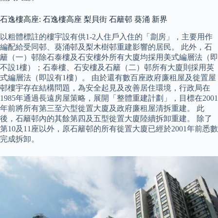
石逸樓高座: 石逸樓高座 梨貝街 石籬邨 葵涌 新界
以粗體標註的樓宇設有供1-2人住戶入住的「劏房」，主要用作
編配給受同邨、葵涌邨及梨木樹邨重建影響的居民。 此外，石
籬（一）邨除石泰樓及石安樓外所有大廈均採用美式編層法（即
不設1樓）；石泰樓、石安樓及石籬（二）邨所有大廈則採用英
式編層法（即設有1樓）。 由於還有數百座政府廉租屋及徙置屋
邨樓宇存在結構問題，為安全起見及改善居住環境，行政局在
1985年通過長遠房屋策略，展開「整體重建計劃」，目標在2001
年前將所有第三至六型徙置大廈及政府廉租屋清拆重建。 此
後，石籬邨內的其餘第四及五型徙置大廈陸續拆卸重建。 除了
第10及11座以外，原石籬邨的所有徙置大廈已經於2001年前悉數
完成拆卸。