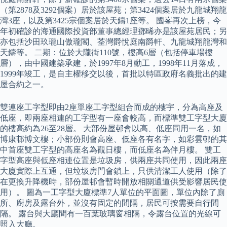
（第2878及3292個案）居於該屋苑；第3424個案居於九龍城翔龍
灣3座，以及第3425宗個案居於天鑄1座等。 國峯再次上榜，今
年初確診的海通國際投資部董事總經理鄧晞亦是該屋苑居民；另
亦包括沙田玖瓏山傲瓏閣、荃灣爵悅庭南爵軒、九龍城翔龍灣和
天鑄等。 二期：位於大隴街110號，樓高6層（包括停車場樓
層），由中國建築承建，於1997年8月動工，1998年11月落成，
1999年竣工，是自主權移交以後，首批以特區政府名義批出的建
屋合約之一。
雙連座工字型即由2座單座工字型組合而成的樓宇，分為高座及
低座，即兩座相連的工字型有一座會較高，而標準雙工字型大廈
的樓高約為26至28層。 大部份屋邨會以高、低座同用一名，如
博康邨博文樓；小部份則會高座、低座各有名字，如彩雲邨的其
中首座雙工字型的高座名為觀日樓，而低座名為伴月樓。 雙工
字型高座與低座相連位置是垃圾房，供兩座共同使用，因此兩座
大廈實際上互通，但垃圾房門會鎖上，只供清潔工人使用（除了
在更換升降機時，部份屋邨會暫時開放相關通道供受影響居民使
用）。 圖為一工字型大廈標準7人單位的平面圖，單位內除了廁
所、廚房及露台外，並沒有固定的間隔，居民可按需要自行間
隔。 露台與大廳間有一百葉玻璃窗相隔，令露台位置的光線可
照入大廳。