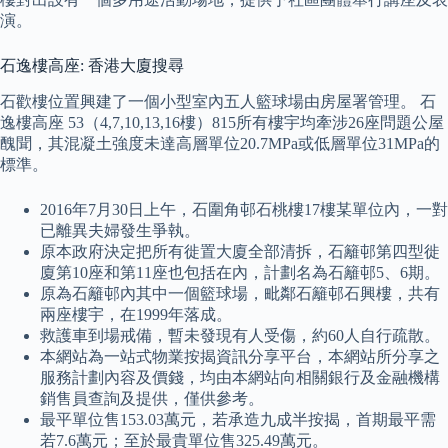
演。
石逸樓高座: 香港大廈搜尋
石歡樓位置興建了一個小型室內五人籃球場由房屋署管理。 石
逸樓高座 53（4,7,10,13,16樓）815所有樓宇均牽涉26座問題公屋
醜聞，其混凝土強度未達高層單位20.7MPa或低層單位31MPa的
標準。
2016年7月30日上午，石圍角邨石桃樓17樓某單位內，一對
已離異夫婦發生爭執。
原本政府決定把所有徙置大廈全部清拆，石籬邨第四型徙
廈第10座和第11座也包括在內，計劃名為石籬邨5、6期。
原為石籬邨內其中一個籃球場，毗鄰石籬邨石興樓，共有
兩座樓宇，在1999年落成。
救護車到場戒備，暫未發現有人受傷，約60人自行疏散。
本網站為一站式物業按揭資訊分享平台，本網站所分享之
服務計劃內容及價錢，均由本網站向相關銀行及金融機構
銷售員查詢及提供，僅供參考。
最平單位售153.03萬元，若承造九成半按揭，首期最平需
若7.6萬元；至於最貴單位售325.49萬元。