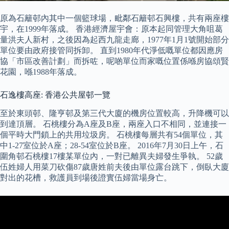
原為石籬邨內其中一個籃球場，毗鄰石籬邨石興樓，共有兩座樓
宇，在1999年落成。 香港經濟屋宇會：原本起同管理大角咀葛
量洪夫人新村，之後因為起西九龍走廊，1977年1月1號開始部分
單位要由政府接管同拆卸。 直到1980年代淨低嘅單位都因應房
協「市區改善計劃」而拆咗，呢啲單位而家嘅位置係喺房協頌賢
花園，喺1988年落成。
石逸樓高座: 香港公共屋邨一覽
至於東頭邨、隆亨邨及第三代大廈的機房位置較高，升降機可以
到達頂層。 石桃樓分為A座及B座，兩座入口不相同，並連接一
個平時大門鎖上的共用垃圾房。 石桃樓每層共有54個單位，其
中1-27室位於A座；28-54室位於B座。 2016年7月30日上午，石
圍角邨石桃樓17樓某單位內，一對已離異夫婦發生爭執。 52歲
伍姓婦人用菜刀砍傷87歲唐姓前夫後由單位露台跳下，倒臥大廈
對出的花槽，救護員到場後證實伍婦當場身亡。