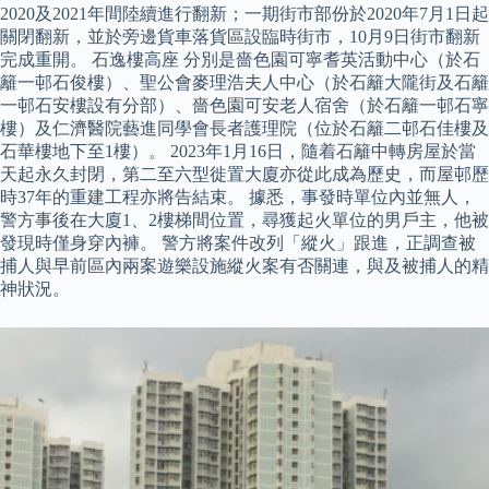
2020及2021年間陸續進行翻新；一期街市部份於2020年7月1日起
關閉翻新，並於旁邊貨車落貨區設臨時街市，10月9日街市翻新
完成重開。 石逸樓高座 分別是嗇色園可寧耆英活動中心（於石
籬一邨石俊樓）、聖公會麥理浩夫人中心（於石籬大隴街及石籬
一邨石安樓設有分部）、嗇色園可安老人宿舍（於石籬一邨石寧
樓）及仁濟醫院藝進同學會長者護理院（位於石籬二邨石佳樓及
石華樓地下至1樓）。 2023年1月16日，隨着石籬中轉房屋於當
天起永久封閉，第二至六型徙置大廈亦從此成為歷史，而屋邨歷
時37年的重建工程亦將告結束。 據悉，事發時單位內並無人，
警方事後在大廈1、2樓梯間位置，尋獲起火單位的男戶主，他被
發現時僅身穿內褲。 警方將案件改列「縱火」跟進，正調查被
捕人與早前區內兩案遊樂設施縱火案有否關連，與及被捕人的精
神狀況。