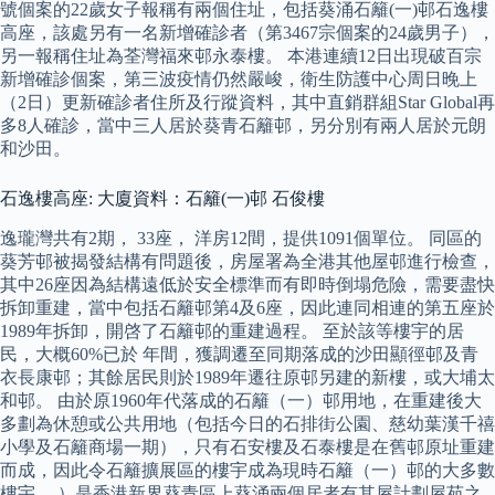
號個案的22歲女子報稱有兩個住址，包括葵涌石籬(一)邨石逸樓
高座，該處另有一名新增確診者（第3467宗個案的24歲男子），
另一報稱住址為荃灣福來邨永泰樓。 本港連續12日出現破百宗
新增確診個案，第三波疫情仍然嚴峻，衛生防護中心周日晚上
（2日）更新確診者住所及行蹤資料，其中直銷群組Star Global再
多8人確診，當中三人居於葵青石籬邨，另分別有兩人居於元朗
和沙田。
石逸樓高座: 大廈資料：石籬(一)邨 石俊樓
逸瓏灣共有2期， 33座， 洋房12間，提供1091個單位。 同區的
葵芳邨被揭發結構有問題後，房屋署為全港其他屋邨進行檢查，
其中26座因為結構遠低於安全標準而有即時倒塌危險，需要盡快
拆卸重建，當中包括石籬邨第4及6座，因此連同相連的第五座於
1989年拆卸，開啓了石籬邨的重建過程。 至於該等樓宇的居
民，大概60%已於 年間，獲調遷至同期落成的沙田顯徑邨及青
衣長康邨；其餘居民則於1989年遷往原邨另建的新樓，或大埔太
和邨。 由於原1960年代落成的石籬（一）邨用地，在重建後大
多劃為休憩或公共用地（包括今日的石排街公園、慈幼葉漢千禧
小學及石籬商場一期），只有石安樓及石泰樓是在舊邨原址重建
而成，因此令石籬擴展區的樓宇成為現時石籬（一）邨的大多數
樓宇。 ）是香港新界葵青區上葵涌兩個居者有其屋計劃屋苑之