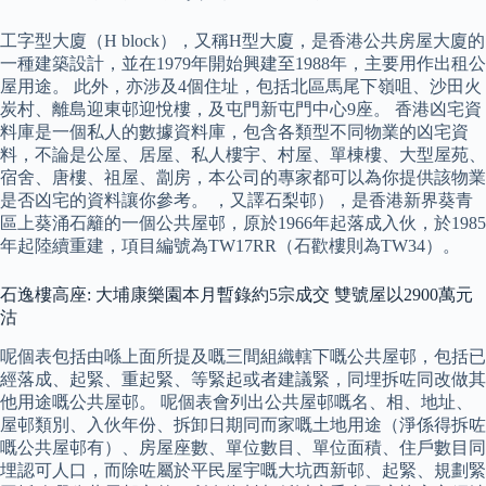
工字型大廈（H block），又稱H型大廈，是香港公共房屋大廈的
一種建築設計，並在1979年開始興建至1988年，主要用作出租公
屋用途。 此外，亦涉及4個住址，包括北區馬尾下嶺咀、沙田火
炭村、離島迎東邨迎悅樓，及屯門新屯門中心9座。 香港凶宅資
料庫是一個私人的數據資料庫，包含各類型不同物業的凶宅資
料，不論是公屋、居屋、私人樓宇、村屋、單棟樓、大型屋苑、
宿舍、唐樓、祖屋、劏房，本公司的專家都可以為你提供該物業
是否凶宅的資料讓你參考。 ，又譯石梨邨），是香港新界葵青
區上葵涌石籬的一個公共屋邨，原於1966年起落成入伙，於1985
年起陸續重建，項目編號為TW17RR（石歡樓則為TW34）。
石逸樓高座: 大埔康樂園本月暫錄約5宗成交 雙號屋以2900萬元
沽
呢個表包括由喺上面所提及嘅三間組織轄下嘅公共屋邨，包括已
經落成、起緊、重起緊、等緊起或者建議緊，同埋拆咗同改做其
他用途嘅公共屋邨。 呢個表會列出公共屋邨嘅名、相、地址、
屋邨類別、入伙年份、拆卸日期同而家嘅土地用途（淨係得拆咗
嘅公共屋邨有）、房屋座數、單位數目、單位面積、住戶數目同
埋認可人口，而除咗屬於平民屋宇嘅大坑西新邨、起緊、規劃緊