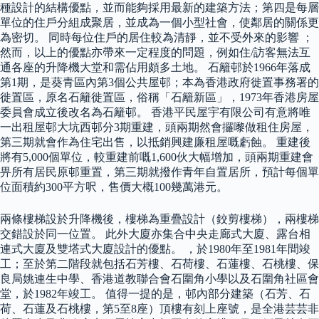
種設計的結構優點，並而能夠採用最新的建築方法；第四是每層
單位的住戶分組成聚居，並成為一個小型社會，使鄰居的關係更
為密切。 同時每位住戶的居住較為清靜，並不受外來的影響 ；
然而，以上的優點亦帶來一定程度的問題，例如住/訪客無法互
通各座的升降機大堂和需佔用頗多土地。 石籬邨於1966年落成
第1期，是葵青區內第3個公共屋邨；本為香港政府徙置事務署的
徙置區，原名石籬徙置區，俗稱「石籬新區」，1973年香港房屋
委員會成立後改名為石籬邨。 香港平民屋宇有限公司有意將唯
一出租屋邨大坑西邨分3期重建，頭兩期然會攞嚟做租住房屋，
第三期就會作為住宅出售，以抵銷興建廉租屋嘅虧蝕。 重建後
將有5,000個單位，較重建前嘅1,600伙大幅增加，頭兩期重建會
畀所有居民原邨重置，第三期就撥作青年自置居所，預計每個單
位面積約300平方呎，售價大概100幾萬港元。
兩條樓梯設於升降機後，樓梯為重疊設計（鉸剪樓梯），兩樓梯
交錯設於同一位置。 此外大廈亦集合中央走廊式大廈、露台相
連式大廈及雙塔式大廈設計的優點。 ，於1980年至1981年間竣
工；至於第二階段就包括石芳樓、石荷樓、石蓮樓、石桃樓、保
良局姚連生中學、香港道教聯合會石圍角小學以及石圍角社區會
堂，於1982年竣工。 值得一提的是，邨內部分建築（石芳、石
荷、石蓮及石桃樓，第5至8座）頂樓有刻上座號，是全港芸芸非