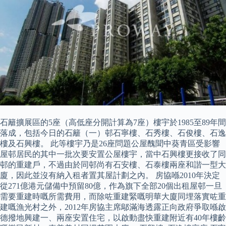
石籬擴展區的5座（高低座分開計算為7座）樓宇於1985至89年間
落成，包括今日的石籬（一）邨石寧樓、石秀樓、石俊樓、石逸
樓及石興樓。 此等樓宇乃是26座問題公屋醜聞中葵青區受影響
屋邨居民的其中一批次要安置公屋樓宇，當中石興樓更接收了同
邨的重建戶，不過由於同邨尚有石安樓、石泰樓兩座和諧一型大
廈，因此並沒有納入租者置其屋計劃之內。 房協喺2010年決定
從271億港元儲備中預留80億，作為旗下全部20個出租屋邨一旦
需要重建時嘅所需費用，而除咗重建緊嘅明華大廈同埋落實咗重
建嘅漁光村之外，2012年房協主席鄔滿海透露正向政府爭取喺啟
德撥地興建一、兩座安置住宅，以啟動盡快重建附近有40年樓齡