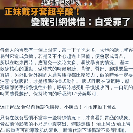
每個人的胃都有一個上限值，當一下子吃太多、太飽的話，就容
易對它造成負擔，若是又不小心超過上限值，便會形成胃凸。
所以在吃東西時，應避免一次吃太多、暴飲暴食的情況。 基本
款練核心的運動，做棒式的時候肩膀、背部、臀部、腳跟要呈一
直線，另外肋骨外翻的人通常腰腹都比較沒力，做的時候一定要
注意收緊腹部，才是標準的棒式動作。 腹式呼吸在吸氣時，感
受腹部將手指慢慢往外推，呼氣時感受肚子慢慢收回，一口氣的
時間越長越好、保持均勻的呼吸約1-2分鐘即可。
矯正胃凸: 骨盆前傾讓你腰痠、小腹凸！ 4 招運動正骨盆
只有在飲食習慣不當等一些特殊情況下，才會看到胃凸的現象。
骨盆前傾影響的不只是小腹突出、體態走樣！ 矯正胃凸 矯正胃
凸 嚴重有可能導致肌肉衰退、新陳代謝下降循環不良等問題。