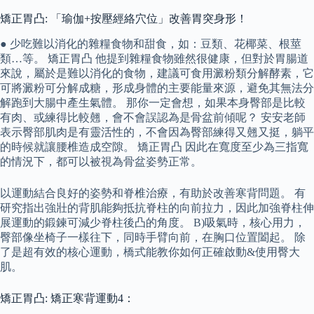
矯正胃凸: 「瑜伽+按壓經絡穴位」改善胃突身形！
● 少吃難以消化的雜糧食物和甜食，如：豆類、花椰菜、根莖
類…等。 矯正胃凸 他提到雜糧食物雖然很健康，但對於胃腸道
來說，屬於是難以消化的食物，建議可食用澱粉類分解酵素，它
可將澱粉可分解成糖，形成身體的主要能量來源，避免其無法分
解跑到大腸中產生氣體。 那你一定會想，如果本身臀部是比較
有肉、或練得比較翹，會不會誤認為是骨盆前傾呢？ 安安老師
表示臀部肌肉是有靈活性的，不會因為臀部練得又翹又挺，躺平
的時候就讓腰椎造成空隙。 矯正胃凸 因此在寬度至少為三指寬
的情況下，都可以被視為骨盆姿勢正常。
以運動結合良好的姿勢和脊椎治療，有助於改善寒背問題。 有
研究指出強壯的背肌能夠抵抗脊柱的向前拉力，因此加強脊柱伸
展運動的鍛鍊可減少脊柱後凸的角度。 B)吸氣時，核心用力，
臀部像坐椅子一樣往下，同時手臂向前，在胸口位置闔起。 除
了是超有效的核心運動，橋式能教你如何正確啟動&使用臀大
肌。
矯正胃凸: 矯正寒背運動4：