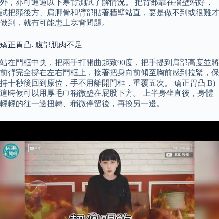
外，亦可通過以下寒背測試了解情況。 把背部靠在牆壁站好，
試把頭後方、肩胛骨和臂部貼著牆壁站直，要是做不到或很難才
做到，就有可能患上寒背問題。
矯正胃凸: 腹部肌肉不足
站在門框中央，把兩手打開曲起致90度，把手提到肩部高度並將
前臂完全撐在左右門框上，接著把身向前傾至胸前感到拉緊，保
持十秒後回到原位，手不用離開門框，重覆五次。 矯正胃凸 B)
這時候可以用厚毛巾稍微墊在屁股下方。 上半身坐直後，身體
輕輕的往一邊扭轉、稍微停留後，再換另一邊。