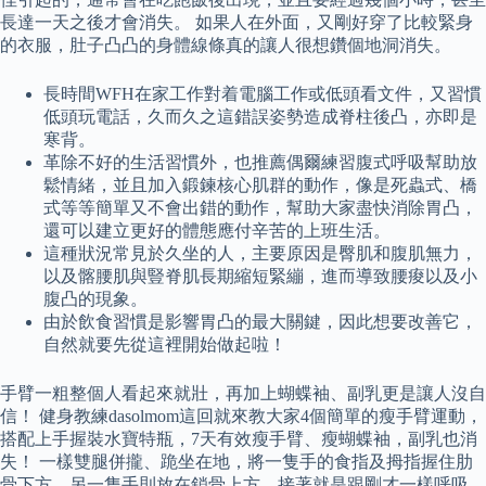
長達一天之後才會消失。 如果人在外面，又剛好穿了比較緊身
的衣服，肚子凸凸的身體線條真的讓人很想鑽個地洞消失。
長時間WFH在家工作對着電腦工作或低頭看文件，又習慣
低頭玩電話，久而久之這錯誤姿勢造成脊柱後凸，亦即是
寒背。
革除不好的生活習慣外，也推薦偶爾練習腹式呼吸幫助放
鬆情緒，並且加入鍛鍊核心肌群的動作，像是死蟲式、橋
式等等簡單又不會出錯的動作，幫助大家盡快消除胃凸，
還可以建立更好的體態應付辛苦的上班生活。
這種狀況常見於久坐的人，主要原因是臀肌和腹肌無力，
以及髂腰肌與豎脊肌長期縮短緊繃，進而導致腰痠以及小
腹凸的現象。
由於飲食習慣是影響胃凸的最大關鍵，因此想要改善它，
自然就要先從這裡開始做起啦！
手臂一粗整個人看起來就壯，再加上蝴蝶袖、副乳更是讓人沒自
信！ 健身教練dasolmom這回就來教大家4個簡單的瘦手臂運動，
搭配上手握裝水寶特瓶，7天有效瘦手臂、瘦蝴蝶袖，副乳也消
失！ 一樣雙腿併攏、跪坐在地，將一隻手的食指及拇指握住肋
骨下方、另一隻手則放在鎖骨上方，接著就是跟剛才一樣呼吸