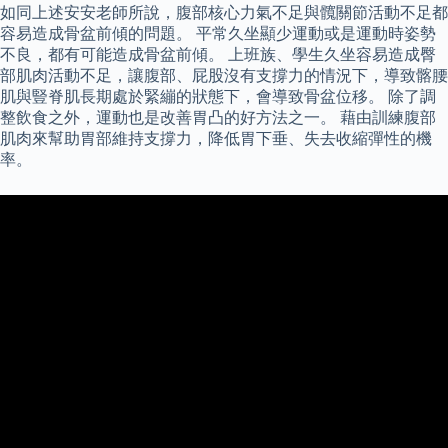
如同上述安安老師所說，腹部核心力氣不足與髖關節活動不足都
容易造成骨盆前傾的問題。 平常久坐顯少運動或是運動時姿勢
不良，都有可能造成骨盆前傾。 上班族、學生久坐容易造成臀
部肌肉活動不足，讓腹部、屁股沒有支撐力的情況下，導致髂腰
肌與豎脊肌長期處於緊繃的狀態下，會導致骨盆位移。 除了調
整飲食之外，運動也是改善胃凸的好方法之一。 藉由訓練腹部
肌肉來幫助胃部維持支撐力，降低胃下垂、失去收縮彈性的機
率。