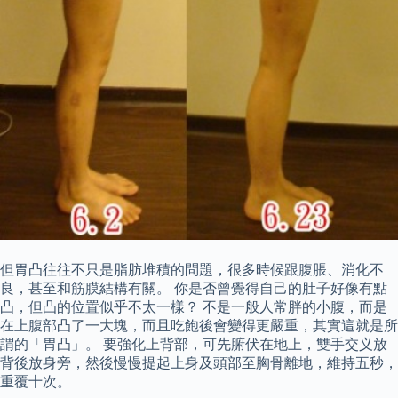
但胃凸往往不只是脂肪堆積的問題，很多時候跟腹脹、消化不
良，甚至和筋膜結構有關。 你是否曾覺得自己的肚子好像有點
凸，但凸的位置似乎不太一樣？ 不是一般人常胖的小腹，而是
在上腹部凸了一大塊，而且吃飽後會變得更嚴重，其實這就是所
謂的「胃凸」。 要強化上背部，可先腑伏在地上，雙手交义放
背後放身旁，然後慢慢提起上身及頭部至胸骨離地，維持五秒，
重覆十次。