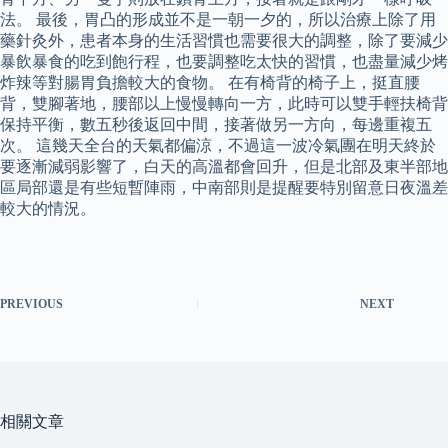
法。 最後，胃凸的形成並不是一朝一夕的，所以治療上除了用
藥針灸外，患者本身的生活習慣也需要很大的調整，除了要減少
暴飲暴食的吃到飽行程，也要調整吃太快的習慣，也盡量減少烤
炸辣等對腸胃負擔較大的食物。 在有椅背的椅子上，挺直腰
背，雙腳著地，腰部以上慢慢轉向一方，此時可以雙手輕扶椅背
保持平衡，數五秒後返回中間，接著做另一方向，每邊重複五
次。 這幾天全台的天氣都偏涼，不過這一波冷氣團在明天終於
要逐漸減弱影響了，白天的高溫都會回升，但是北部及東半部地
區局部還是有些短暫陣雨，中南部則是提醒要特別留意日夜溫差
較大的情況。
PREVIOUS
NEXT
相關文章