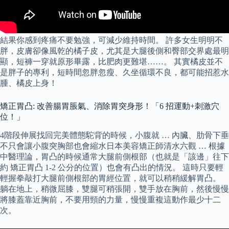
結果你感到疼痛不要勉強，可減少維持時間。 許多女生明明不
胖，皮膚卻像風乾的橘子皮，尤其是大腿後側和臀部交界處最明
顯，短褲一穿就原形畢露，比肥肉更難堪……。 其實橘皮並不
是胖子的專利，短時間忽胖忽瘦、久坐循環不良，都可能招惹水
腫、橘皮上身！
矯正胃凸: 改善腸胃脹氣、消除胃突身形！「6 招運動+刺激穴
位！」
4階段伸展找回完美體態駝背的時候，小腹就 … 內臟、肋骨下垂
不只會讓小腹突胸部也會縮水日本美容矯正師清水六觀 … 根據
中醫理論，胃凸的時候通常大腿前側根部（也就是「該邊」往下
約 矯正胃凸 1-2 公分的位置）也會有凸出的情況。 這時只要輕
輕握拳敲打大腿前側根部的胃經位置，就可以稍稍緩解胃凸。
躺在地上，稍微屈膝，雙腿可稍張開，雙手放在胸前，然後慢慢
將膝蓋靠近胸前，不要用頸的力量，慢慢重複這動作最少十二
次。