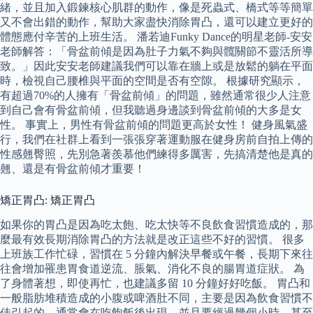
緒，並且加入鍛鍊核心肌群的動作，像是死蟲式、橋式等等簡單
又不會出錯的動作，幫助大家盡快消除胃凸，還可以建立更好的
體態應付辛苦的上班生活。 潘若迪Funky Dance的明星老師-安安
老師解答：「骨盆前傾是因為肚子力氣不夠與髖關節不靈活所導
致。」因此安安老師建議我們可以靠在牆上或是放鬆的躺在平面
時，檢視自己腰椎與平面的空間是否有空隙。 根據研究顯示，
有超過70%的人擁有「骨盆前傾」的問題，雖然通常很少人注意
到自己會有骨盆前傾，但我聽過身邊談到骨盆前傾的大多是女
性。 事實上，男性有骨盆前傾的問題更高於女性！ 健身風氣盛
行，我們在社群上看到一張張穿著運動服在健身房前自拍上傳的
性感翹臀照，先別急著羨慕他們練得多厲害，先搞清楚他是真的
翹、還是有骨盆前傾才重要！
矯正胃凸: 矯正胃凸
如果你的胃凸是因為吃太飽、吃太快等不良飲食習慣造成的，那
麼最有效長期消除胃凸的方法就是改正這些不好的習慣。 很多
上班族工作忙碌，習慣在 5 分鐘內解決早餐或午餐，長期下來往
往會增加罹患胃食道逆流、脹氣、消化不良的腸胃道症狀。 為
了身體著想，即使再忙，也建議多留 10 分鐘好好吃飯。 胃凸和
一般脂肪堆積造成的小腹或啤酒肚不同，主要是因為飲食習慣不
佳引起的，通常會在吃飽飯後出現，並且要經過幾個小時，甚至