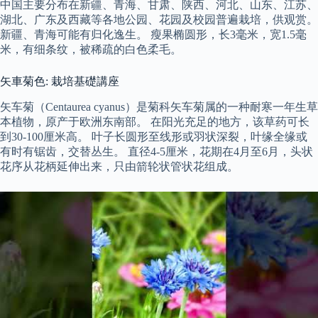
中国主要分布在新疆、青海、甘肃、陕西、河北、山东、江苏、
湖北、广东及西藏等各地公园、花园及校园普遍栽培，供观赏。
新疆、青海可能有归化逸生。 瘦果椭圆形，长3毫米，宽1.5毫
米，有细条纹，被稀疏的白色柔毛。
矢車菊色: 栽培基礎講座
矢车菊（Centaurea cyanus）是菊科矢车菊属的一种耐寒一年生草
本植物，原产于欧洲东南部。 在阳光充足的地方，该草药可长
到30-100厘米高。 叶子长圆形至线形或羽状深裂，叶缘全缘或
有时有锯齿，交替丛生。 直径4-5厘米，花期在4月至6月，头状
花序从花柄延伸出来，只由箭轮状管状花组成。