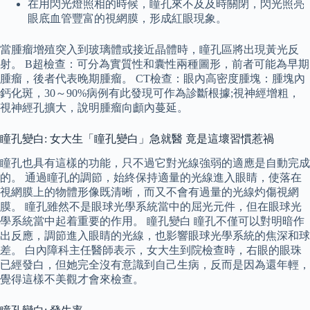
在用閃光燈照相的時候，瞳孔來不及及時關閉，閃光照亮
眼底血管豐富的視網膜，形成紅眼現象。
當腫瘤增殖突入到玻璃體或接近晶體時，瞳孔區將出現黃光反
射。 B超檢查：可分為實質性和囊性兩種圖形，前者可能為早期
腫瘤，後者代表晚期腫瘤。 CT檢查：眼內高密度腫塊：腫塊內
鈣化斑，30～90%病例有此發現可作為診斷根據;視神經增粗，
視神經孔擴大，說明腫瘤向顱內蔓延。
瞳孔變白: 女大生「瞳孔變白」急就醫 竟是這壞習慣惹禍
瞳孔也具有這樣的功能，只不過它對光線強弱的適應是自動完成
的。 通過瞳孔的調節，始終保持適量的光線進入眼睛，使落在
視網膜上的物體形像既清晰，而又不會有過量的光線灼傷視網
膜。 瞳孔雖然不是眼球光學系統當中的屈光元件，但在眼球光
學系統當中起着重要的作用。 瞳孔變白 瞳孔不僅可以對明暗作
出反應，調節進入眼睛的光線，也影響眼球光學系統的焦深和球
差。 白內障科主任醫師表示，女大生到院檢查時，右眼的眼珠
已經發白，但她完全沒有意識到自己生病，反而是因為還年輕，
覺得這樣不美觀才會來檢查。