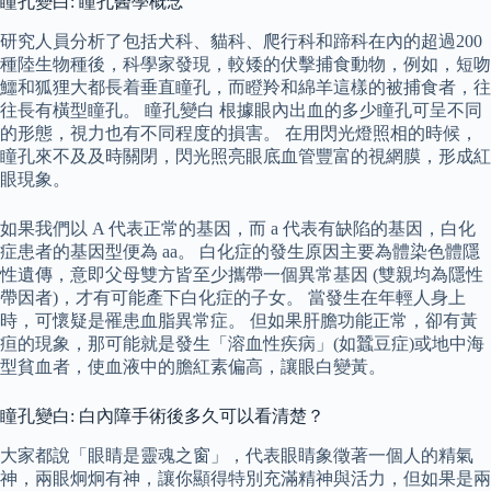
瞳孔變白: 瞳孔醫學概念
研究人員分析了包括犬科、貓科、爬行科和蹄科在內的超過200
種陸生物種後，科學家發現，較矮的伏擊捕食動物，例如，短吻
鱷和狐狸大都長着垂直瞳孔，而瞪羚和綿羊這樣的被捕食者，往
往長有橫型瞳孔。 瞳孔變白 根據眼內出血的多少瞳孔可呈不同
的形態，視力也有不同程度的損害。 在用閃光燈照相的時候，
瞳孔來不及及時關閉，閃光照亮眼底血管豐富的視網膜，形成紅
眼現象。
如果我們以 A 代表正常的基因，而 a 代表有缺陷的基因，白化
症患者的基因型便為 aa。 白化症的發生原因主要為體染色體隱
性遺傳，意即父母雙方皆至少攜帶一個異常基因 (雙親均為隱性
帶因者)，才有可能產下白化症的子女。 當發生在年輕人身上
時，可懷疑是罹患血脂異常症。 但如果肝膽功能正常，卻有黃
疸的現象，那可能就是發生「溶血性疾病」(如蠶豆症)或地中海
型貧血者，使血液中的膽紅素偏高，讓眼白變黃。
瞳孔變白: 白內障手術後多久可以看清楚？
大家都說「眼睛是靈魂之窗」，代表眼睛象徵著一個人的精氣
神，兩眼炯炯有神，讓你顯得特別充滿精神與活力，但如果是兩