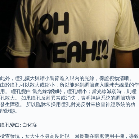
此外，瞳孔擴大與縮小調節進入眼內的光線，保證視物清晰。
由於瞳孔可以散大或縮小，所以能起到調節進入眼球光線量的作
用。 瞳孔變白 當光線增強時，瞳孔縮小；當光線減弱時，則瞳
孔散大。 如果瞳孔反射異常或消失，表明神經系統的調節功能
發生障礙。 所以臨牀常採用瞳孔對光反射來檢查神經系統的功
能狀態。
瞳孔變白: 白化症
檢查發現，女大生本身高度近視，因長期在暗處使用手機，導致