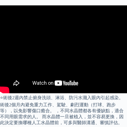
⭐術後2週內禁止俯身洗頭、淋浴、防污水濺入眼內引起感染。
術後2個月內避免重力工作、駕駛、劇烈運動（打球、跑步
等），以免影響傷口癒合。 ，不同水晶體都各有優缺點，適合
不同用眼需求的人。 而水晶體一旦被植入，並不容易更換，因
此決定要換哪種人工水晶體前，可多與醫師溝通、審慎評估。