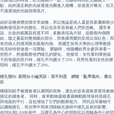
光線強烈的時候，把光圈開小一點，光線暗時則把光圈開大一
點，始終讓足夠的光線通過光圈進入相機，並使底片曝光，但又
不讓過強的光線損壞底片。
由於這種身體信號非常細微，所以無論是病人還是其家屬都很少
能夠發現其中的變化，所以也非常容易被人們所忽略。 通常來
說，出血的範圍及程度不同，多數表現為片狀，從眼裂內側開
始，隨之蔓延到整個眼白部分，而角膜周圍則呈現出深紅色；而
有些病人則僅局限在眼裂內側。 美國芝加哥大學的心理學教授
埃克哈特曾做過一項實驗。 實驗時，他隨機給男女參與者看一
些照片，然後觀察他們瞳孔的變化。 他發現：女性看到懷抱孩
子的母親的照片時，瞳孔平均擴大了25%；而男性看到女性的裸
照時，瞳孔平均擴大了20%。
瞳孔變白: 新聞台小編哭訴：買不到蛋 網嗆「亂帶風向」遭出
征
橫瞳則賦予被捕食者以廣闊的視角，適合於從各個角度發現偷偷
接近的捕食者。 同時，食草動物還能通過轉動眼球保持其瞳孔
與地面的平行，這也增強了它們的觀察能力。 阿托品等藥物可
以擴散瞳孔，視光學中用來消除驗光過程中瞳孔反射的影響。
在PRK和LASIK術中，以瞳孔為中心的切削比以視軸為中心的切