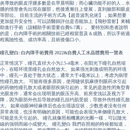
炎導致的眼皮浮腫多數是在早晨明顯；而心臟功能不好的人，水
腫的情形會先出現在腿部，然後逐漸往上發展，直到臉部和眼皮
等部位。 目前主流的手術方式為【超音波乳化術】，如果想要
更加提升安全性，可以請醫師評估是否能加上【飛秒雷射】來輔
助進行手術（該輔助手術需要自費6-7萬）。 要特別和患者說明
的是，白內障手術的相關技術已經相當普及＆成熟，所以手術過
程風險性低、成功率高，且術後傷口小。
瞳孔變白: 白內障手術費用 2022&自費人工水晶體費用一覽表
正常情况下，瞳孔直径大小为2.5-4毫米，在阳光下瞳孔自然缩
小，在暗环境里瞳孔会自然放大。 如果强光刺激或明亮的环境
中，瞳孔一直处于散大状态，通常大于4毫米以上，考虑为病理
性瞳孔散大。 可能有很多原因，使用睫状肌麻痹剂眼药水引起
的药物性瞳孔散大或者眼部疾病引起的，常见的是急性闭角型青
光眼发作，通常会出现明显的眼压升高、前房变浅以及视力下
降，因为眼部外伤后导致的瞳孔括约肌受损，导致外伤性瞳孔散
大。 如果动眼神经麻痹后也会出现该症状，少数患者没有任何
异常表现，也没有明确的原因，可能也会表现为单侧瞳孔散大，
可能是先天引起的。 瞳孔就像照相機裏的光圈一樣，可以隨光
線的強弱而縮小或變大。 瞳孔變白 我們在照相的時候都知道，