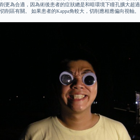
削更為合適，因為術後患者的症狀總是和暗環境下瞳孔擴大超過
切削區有關。 如果患者的Kappa角較大，切削應相應偏向視軸。