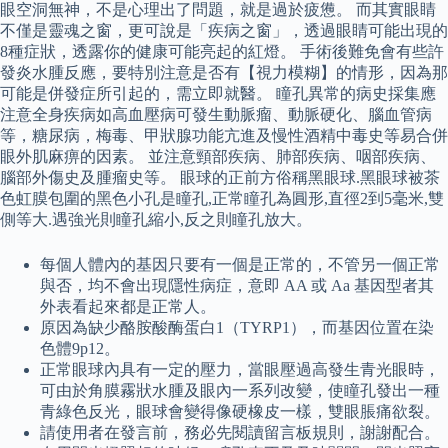
眼空洞無神，不是心理出了問題，就是過於疲憊。 而其實眼睛
不僅是靈魂之窗，更可說是「疾病之窗」，透過眼睛可能出現的
8種症狀，透露你的健康可能亮起的紅燈。 手術後難免會有些許
發炎水腫反應，要特別注意是否有【視力模糊】的情形，因為那
可能是併發症所引起的，需立即就醫。 瞳孔異常的病史採集應
注意全身疾病如高血壓病可發生動脈瘤、動脈硬化、腦血管病
等，糖尿病，梅毒、甲狀腺功能亢進及慢性酒精中毒史等易合併
眼外肌麻痹的因素。 並注意頸部疾病、肺部疾病、咽部疾病、
腦部外傷史及腫瘤史等。 眼球的正前方俗稱黑眼球.黑眼球被茶
色虹膜包圍的黑色小孔是瞳孔,正常瞳孔為圓形,直徑2到5毫米,雙
側等大.遇強光則瞳孔縮小,反之則瞳孔放大。
每個人體內的基因只要有一個是正常的，不管另一個正常
與否，均不會出現隱性病症，意即 AA 或 Aa 基因型者其
外表看起來都是正常人。
原因為缺少酪胺酸酶蛋白1（TYRP1），而基因位置在染
色體9p12。
正常眼球內具有一定的壓力，當眼壓過高發生青光眼時，
可由於角膜霧狀水腫及眼內一系列改變，使瞳孔發出一種
青綠色反光，眼球會變得像硬橡皮一樣，雙眼脹痛欲裂。
請使用者在發言前，務必先閱讀留言板規則，謝謝配合。