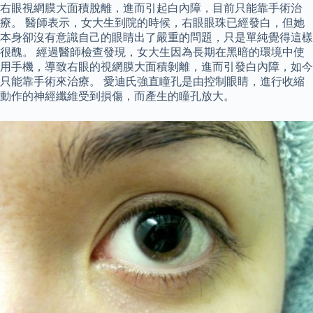
右眼視網膜大面積脫離，進而引起白內障，目前只能靠手術治
療。 醫師表示，女大生到院的時候，右眼眼珠已經發白，但她
本身卻沒有意識自己的眼睛出了嚴重的問題，只是單純覺得這樣
很醜。 經過醫師檢查發現，女大生因為長期在黑暗的環境中使
用手機，導致右眼的視網膜大面積剝離，進而引發白內障，如今
只能靠手術來治療。 愛迪氏強直瞳孔是由控制眼睛，進行收縮
動作的神經纖維受到損傷，而產生的瞳孔放大。