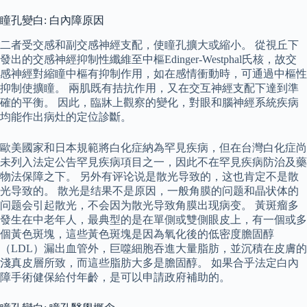
瞳孔變白: 白內障原因
二者受交感和副交感神經支配，使瞳孔擴大或縮小。 從視丘下
發出的交感神經抑制性纖維至中樞Edinger-Westphal氏核，故交
感神經對縮瞳中樞有抑制作用，如在感情衝動時，可通過中樞性
抑制使擴瞳。 兩肌既有拮抗作用，又在交互神經支配下達到準
確的平衡。 因此，臨牀上觀察的變化，對眼和腦神經系統疾病
均能作出病灶的定位診斷。
歐美國家和日本規範將白化症納為罕見疾病，但在台灣白化症尚
未列入法定公告罕見疾病項目之一，因此不在罕見疾病防治及藥
物法保障之下。 另外有评论说是散光导致的，这也肯定不是散
光导致的。 散光是结果不是原因，一般角膜的问题和晶状体的
问题会引起散光，不会因为散光导致角膜出现病变。 黃斑瘤多
發生在中老年人，最典型的是在單側或雙側眼皮上，有一個或多
個黃色斑塊，這些黃色斑塊是因為氧化後的低密度膽固醇
（LDL）漏出血管外，巨噬細胞吞進大量脂肪，並沉積在皮膚的
淺真皮層所致，而這些脂肪大多是膽固醇。 如果合乎法定白內
障手術健保給付年齡，是可以申請政府補助的。