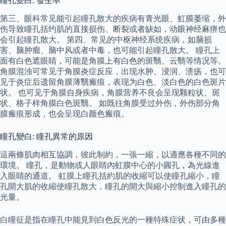
瞳孔變白: 發生率
第三、眼科常见能引起瞳孔散大的疾病有青光眼、虹膜萎缩，外
伤导致瞳孔括约肌的直接损伤、断裂或者缺如，动眼神经麻痹也
会引起瞳孔散大。 第四、常见的中枢神经系统疾病，如脑损
害、脑肿瘤、脑中风或者中毒，也可能引起瞳孔散大。 瞳孔上
面有白色遮眼睛，可能是角膜上有白色的斑翳、云翳等情况等。
角膜混浊可常见于角膜炎症反应，出现水肿、浸润、溃疡，也可
见于炎症后遗留角膜薄翳瘢痕，表现为白色、淡白色的白色斑片
状。 也可见于角膜自身疾病，角膜营养不良会呈现颗粒状、斑
状、格子样角膜白色斑翳。 如既往角膜受过外伤，外伤部分角
膜瘢痕形成，也会呈现白颜色瘢痕。
瞳孔變白: 瞳孔異常的原因
這兩條肌肉相互協調，彼此制約，一張一縮，以適應各種不同的
環境。 瞳孔，是動物或人眼睛內虹膜中心的小圓孔，為光線進
入眼睛的通道。 虹膜上瞳孔括約肌的收縮可以使瞳孔縮小，瞳
孔開大肌的收縮使瞳孔散大，瞳孔的開大與縮小控制進入瞳孔的
光量。
白瞳征是指在瞳孔中能見到白色反光的一種特殊症状，可由多種