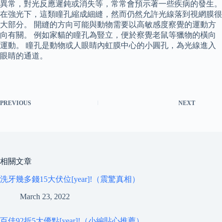
異常，對光反應遲鈍或消失等，常常會預示著一些疾病的發生。
在強光下，這類瞳孔縮成細縫，然而仍然允許光線落到視網膜很
大部分。 開縫的方向可能與動物需要以高敏感度察覺的運動方
向有關。 例如家貓的瞳孔為豎立，便於察覺老鼠等獵物的橫向
運動。 瞳孔是動物或人眼睛內虹膜中心的小圓孔，為光線進入
眼睛的通道。
PREVIOUS
NEXT
相關文章
洗牙幾多錢15大伏位[year]!（震驚真相）
March 23, 2022
百佳92折5大優點[year]!（小編貼心推薦）