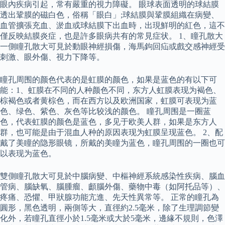
眼內疾病引起，常有嚴重的視力障礙。 眼球表面透明的球結膜
透出鞏膜的磁白色，俗稱「眼白」;球結膜與鞏膜組織在病變、
血管擴張充血、淤血或球結膜下出血時，出現鮮明的紅色，這不
僅反映結膜炎症，也是許多眼病共有的常見症状。 1、瞳孔散大
一側瞳孔散大可見於動眼神經損傷，海馬鉤回疝或戲交感神經受
刺激、眼外傷、視力下降等。
瞳孔周围的颜色代表的是虹膜的颜色，如果是蓝色的有以下可
能：1、虹膜在不同的人种颜色不同，东方人虹膜表现为褐色、
棕褐色或者黄棕色，而在西方以及欧洲国家，虹膜可表现为蓝
色、绿色、紫色、灰色等比较浅的颜色。 瞳孔周围是一圈蓝
色，代表虹膜的颜色是蓝色，多见于欧美人群，如果是东方人
群，也可能是由于混血人种的原因表现为虹膜呈现蓝色。 2、配
戴了美瞳的隐形眼镜，所戴的美瞳为蓝色，瞳孔周围的一圈也可
以表现为蓝色。
雙側瞳孔散大可見於中腦病變、中樞神經系統感染性疾病、腦血
管病、腦缺氧、腦腫瘤、顱腦外傷、藥物中毒（如阿托品等）、
疼痛、恐懼、甲狀腺功能亢進、先天性異常等。 正常的瞳孔為
圓形，黑色透明，兩側等大，直徑約2.5毫米，除了生理調節變
化外，若瞳孔直徑小於1.5毫米或大於5毫米，邊緣不規則，色澤