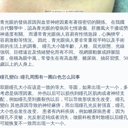
青光眼的發病原因與血管神經因素有著很密切的關係。 在我國
古代醫學中，認為青光眼的發病與七情過傷、肝膽風火干擾或勞
神過度有關。 而通常青光眼病人容易有性情急躁，心胸狹窄，
容易激動等情況。 因此，青光眼病人要非常重視平時以及手術
前的生活上的調養。 瞳孔大小隨年齡、人種、屈光狀態、光線
強弱、目標遠近及情緒變化而有不同。 視網膜動脈或靜脈阻
塞，俗稱為眼中風，常發生在有高血壓、糖尿病、抽菸習慣、50
歲以上的人身上。
瞳孔變白: 瞳孔周围有一圈白色怎么回事
双眼瞳孔大小应该是一致的等大、等圆，如果出现一大一小，多
考虑是病理因素。 外伤以后可以损伤到瞳孔区肌肉或者神经支
配，例如瞳孔受到撕裂伤以后，可以导致形状发生改变。 瞳孔
變白 其他原因导致的神经麻痹，而出现瞳孔光反射强直，瞳孔
大小也会发生改变。 患者有内科疾病，例如糖尿病患者，因为
瞳孔不灵敏，光反射迟钝或者消失，做眼科检查时散瞳以后瞳孔
可能恢复不一致而出现一大一小。