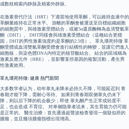
成数枝精索内静脉及精索外静脉。
在激素替代疗法（HRT）下適當地使用睪酮，可以維持血液中的
睪酮量維持在正常水平。 游離的睪酮會被運送至目標組織細胞
的細胞質中，與雄激素受體結合，或被5α還原酶轉為血清雙氫睪
酮（DHT）。 DHT同樣會與雄激素受體結合（這種結合更穩
固，DHT的男性激素強度約是睪酮的2.5倍）。 睪丸壞死特徵 睪
酮受體或血清雙氫睪酮受體會進行結構性的轉變，並讓它們進入
細胞核，與染色體DNA內特定的核苷酸結合。 結合的區域稱為
激素反應元件（HRE），並影響某些基因的複製活動，產生男
性激素效用。
睪丸壞死特徵: 健康 熱門新聞
大多数学者认为，幼年睾丸未降未必持久不降，可能延迟到 青
春期才能下降，需耐心等待。 如果到青春期双侧睾丸仍未下
降，则以后下降的机会极少；即使 睾丸酮产生正常或轻度不
足，也会造成 不育症。 对单侧隐睾者说来，其生育能力仍可能
是正常的。 醫生治療：首先通過超聲波檢查發現一個疑似癌的
腫瘤，並且幾項腫瘤指標出現增高。