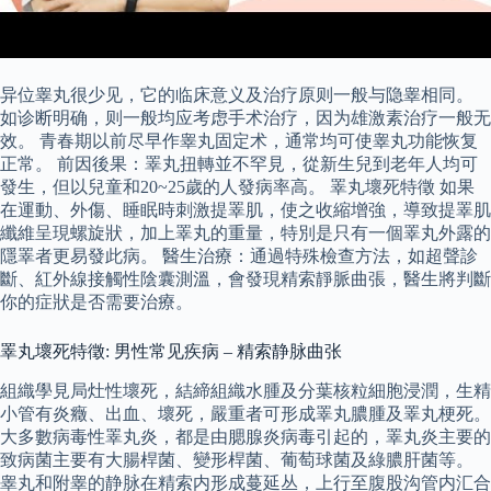
异位睾丸很少见，它的临床意义及治疗原则一般与隐睾相同。
如诊断明确，则一般均应考虑手术治疗，因为雄激素治疗一般无
效。 青春期以前尽早作睾丸固定术，通常均可使睾丸功能恢复
正常。 前因後果：睪丸扭轉並不罕見，從新生兒到老年人均可
發生，但以兒童和20~25歲的人發病率高。 睪丸壞死特徵 如果
在運動、外傷、睡眠時刺激提睪肌，使之收縮增強，導致提睪肌
纖維呈現螺旋狀，加上睪丸的重量，特別是只有一個睪丸外露的
隱睪者更易發此病。 醫生治療：通過特殊檢查方法，如超聲診
斷、紅外線接觸性陰囊測溫，會發現精索靜脈曲張，醫生將判斷
你的症狀是否需要治療。
睪丸壞死特徵: 男性常见疾病 – 精索静脉曲张
組織學見局灶性壞死，結締組織水腫及分葉核粒細胞浸潤，生精
小管有炎癥、出血、壞死，嚴重者可形成睪丸膿腫及睪丸梗死。
大多數病毒性睪丸炎，都是由腮腺炎病毒引起的，睪丸炎主要的
致病菌主要有大腸桿菌、變形桿菌、葡萄球菌及綠膿肝菌等。
睾丸和附睾的静脉在精索内形成蔓延丛，上行至腹股沟管内汇合