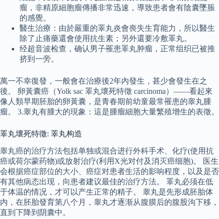
瘤，非精原細胞瘤傳播非常迅速，導致患者會有陰囊墜脹
的感覺。
醫生治療：由於嚴重的睪丸炎會喪失生育能力，所以醫生
除了止痛藥還會使用抗生素；另外還要冷敷睪丸。
经超音波检查，确认男子罹患睪丸肿瘤，正常组织已被推
挤到一旁。
萬一不幸復發，一般會在治療後2年內發生，甚少會發生在之
後。 卵黃囊癌（Yolk sac 睪丸壞死特徵 carcinoma）——看起來
像人類早期胚胎的卵黃囊，是青春期前幼童最常罹患的睾丸腫
瘤。 3.睾丸有腫大的現象：這是腫瘤細胞大量繁殖增生的表徵。
睪丸壞死特徵: 睪丸构造
睾丸癌的治疗方法包括单独或混合进行外科手术、化疗(使用抗
癌或荷尔蒙药物)或放射治疗(利用X光对付及消灭癌细胞)。 医生
会根据癌症部位的大小、癌症对患者生活的影响程度，以及是否
有其他病态出现，向患者建议最佳的治疗方法。 睪丸必须在低
于体温的情况，才可以产生正常的精子。 睾丸是先形成胚胎体
内，在胚胎發育第八个月，睾丸才逐渐从腹膜后的腹股沟下移，
直到下降到阴囊中。