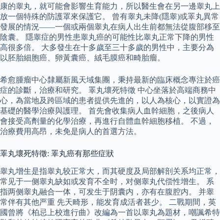
康的睾丸，就可能會影響生育能力，所以醫生會在另一邊睾丸上
放一個特殊的防護罩來保護它。 曾有睾丸未降(隱睾)或睪丸異常
發展的情況——一個或兩個睾丸在病人出生前都無法從腹部移至
陰囊。 隱睾症的男性患睾丸癌的可能性比睾丸正常下降的男性
高很多倍。 大多發生在十多歲至三十多歲的男性中，主要分為
以胚胎細胞癌、卵黃囊癌、絨毛膜癌和畸胎瘤。
希愈腫瘤中心隸屬新風天域集團，秉持最新的臨床概念專注於癌
症的診斷，治療和研究。 睪丸壞死特徵 中心坐落於高端商務中
心，為當地及跨區域的患者提供先進的，以人為核心，以實證為
基礎的醫學治療與護理。 首先會收集病人血幹細胞，之後病人
會接受高劑量的化學治療，再進行自體血幹細胞移植。 不過，
治療費用高昂，未免是病人的首選方法。
睪丸壞死特徵: 睪丸癌有那些症狀
睾丸增生是指睾丸较正常大，而其硬度及局部解剖关系均正常，
常见于一侧睾丸缺如或发育不全时，对侧睾丸代偿性增生。 系
指两侧睾丸融合一体，可发生于阴囊内，亦有在腹腔内。 并睾
常伴有其他严重 先天畸形，能发育成活者甚少。 二戰期間，英
國曾將《柏忌上校進行曲》改編為一首以睾丸為題材，嘲諷希特