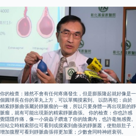
你的檢查：雖然不會有任何疼痛發生，但是膨脹隆起就好像是一
個圓球長在你的睪丸上方，可以單獨摸索到。 以防再犯：由於
精索靜脈曲張屬於靜脈瘤的一種，所以只要身體一再出現新的靜
脈瘤，就有可能出現新的精索靜脈曲張。 你的檢查：你也許感
覺隱隱作痛，像一小袋蟲子鑽進了你的陰囊內，也許毫無感覺。
但站立時精索部位可看到或摸索到曲張的靜脈叢，使勁鼓肚子，
增加腹壓可看到靜脈曲張得更加重；少數會同時神經衰弱。