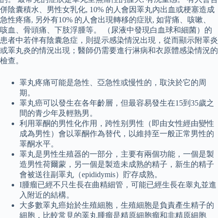
併陰囊積水、男性女乳化, 10% 的人會因睪丸內出血或梗塞造成
急性疼痛, 另外有10% 的人會出現轉移的症狀, 如背痛、咳嗽、
咳血、骨頭痛、下肢浮腫等。 （尿液中發現白血球和細菌）的
患者中若伴有陰囊急症，則提示感染情況出現，從而顯示附睪炎
或睪丸炎的情況出現；醫師仍需要進行淋病和衣原體感染情況的
檢查。
睪丸疼痛可能是急性、亞急性或慢性的，取決於它的周
期。
睪丸癌可以發生在各年齡層，但最容易發生在15到35歲之
間的青少年及輕熟男。
利用睪酮的男性化作用，跨性别男性（即由女性經由變性
成為男性）會以睪酮作為替代，以維持至一般正常男性的
睪酮水平。
睪丸是男性生殖器的一部分，主要有兩個功能，一個是製
造男性荷爾蒙，另一個是製造未成熟的精子，新生的精子
會被送往副睪丸（epididymis）貯存成熟。
I腫瘤已經不只生長在曲精細管，可能已經生長在睾丸並進
入附近的結構。
大多數睪丸癌始於生殖細胞，生殖細胞是負責產生精子的
細胞，比較常見的睪丸腫瘤是精原細胞瘤和非精原細胞