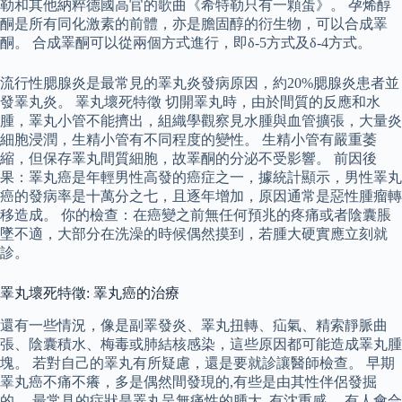
勒和其他納粹德國高官的歌曲《希特勒只有一顆蛋》。 孕烯醇
酮是所有同化激素的前體，亦是膽固醇的衍生物，可以合成睪
酮。 合成睪酮可以從兩個方式進行，即δ-5方式及δ-4方式。
流行性腮腺炎是最常見的睪丸炎發病原因，約20%腮腺炎患者並
發睪丸炎。 睪丸壞死特徵 切開睪丸時，由於間質的反應和水
腫，睪丸小管不能擠出，組織學觀察見水腫與血管擴張，大量炎
細胞浸潤，生精小管有不同程度的變性。 生精小管有嚴重萎
縮，但保存睪丸間質細胞，故睪酮的分泌不受影響。 前因後
果：睪丸癌是年輕男性高發的癌症之一，據統計顯示，男性睪丸
癌的發病率是十萬分之七，且逐年增加，原因通常是惡性腫瘤轉
移造成。 你的檢查：在癌變之前無任何預兆的疼痛或者陰囊脹
墜不適，大部分在洗澡的時候偶然摸到，若腫大硬實應立刻就
診。
睪丸壞死特徵: 睪丸癌的治療
還有一些情況，像是副睪發炎、睪丸扭轉、疝氣、精索靜脈曲
張、陰囊積水、梅毒或肺結核感染，這些原因都可能造成睪丸腫
塊。 若對自己的睪丸有所疑慮，還是要就診讓醫師檢查。 早期
睪丸癌不痛不癢，多是偶然間發現的,有些是由其性伴侶發掘
的。 最常見的症狀是睪丸呈無痛性的腫大, 有沈重感。 有人會合