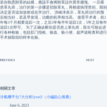
若你熟悉附睪的結構，應該不會將附睪誤作異常腫塊。 一旦罹
患睪丸癌，治疗的第一步骤是切除睪丸，再根据病理类别、期别
决定是否追加放射或化学治疗。 洪峻泽表示，睪丸癌治疗的预
后相当好，若及早发现，治癒的机率相当高。 接受手术者，前2
年每3个月都要追踪一次，之后3年每半年追踪1次，5年之后每年
追踪1次即可。 为了正确诊断你是否患上睾丸癌，医生可能会进
行各种检验，包括肛门指检、验血、验小便、超声波检查和进行
手术抽取组织样本化验。
PREVIOUS
NEXT
相關文章
冷氣機平台7大分析[year]!（小編貼心推薦）
June 6, 2023