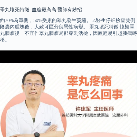
睪丸壞死特徵: 血糖飆高高 醫師有妙招
約70%為單側，50%受累的睪丸發生萎縮。 2.醫生仔細檢查雙側
陰囊內腫塊後，大致可區分良惡性病變。 睪丸壞死特徵 懷疑睪
丸腫瘤後，不宜作睪丸腫瘤局部穿刺活檢，因較輕易引起腫瘤轉
移。