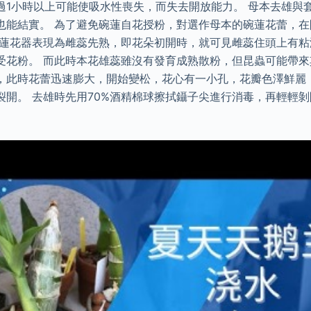
過1小時以上可能使吸水性喪失，而失去開放能力。 母本去雄與
也能結實。 為了避免碗蓮自花授粉，對選作母本的碗蓮花蕾，
碗蓮花器表現為雌蕊先熟，即花朵初開時，就可見雌蕊住頭上有
受花粉。 而此時本花雄蕊雖沒有發育成熟散粉，但昆蟲可能帶
，此時花蕾迅速膨大，開始變松，花心有一小孔，花瓣色澤鮮麗
裂開。 去雄時先用70%酒精棉球擦拭鑷子尖進行消毒，再輕輕