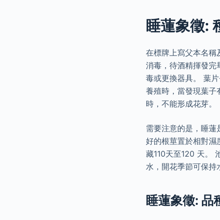
睡蓮象徵: 
在標牌上寫父本名稱
消毒，待酒精揮發完
毒或更換器具。 葉
養殖時，當發現葉子
時，不能形成花芽。
需要注意的是，睡蓮
好的根莖置於相對濕度
藏110天至120 
水，開花季節可保持水
睡蓮象徵: 品