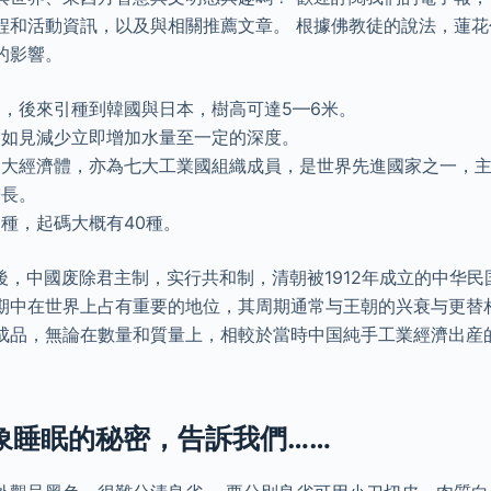
程和活動資訊，以及與相關推薦文章。 根據佛教徒的說法，蓮
的影響。
，後來引種到韓國與日本，樹高可達5—6米。
，如見減少立即增加水量至一定的深度。
三大經濟體，亦為七大工業國組織成員，是世界先進國家之一，
增長。
種，起碼大概有40種。
命後，中國废除君主制，实行共和制，清朝被1912年成立的中华民
期中在世界上占有重要的地位，其周期通常与王朝的兴衰与更替相
成品，無論在數量和質量上，相較於當時中国純手工業經濟出産
大象睡眠的秘密，告訴我們……