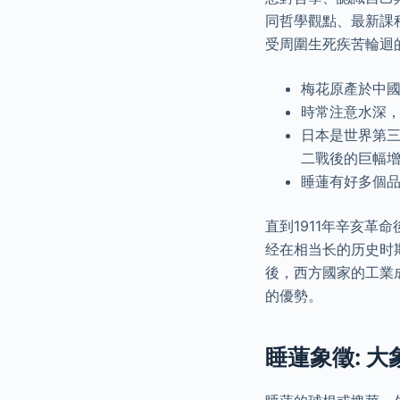
同哲學觀點、最新課
受周圍生死疾苦輪迴
梅花原產於中國
時常注意水深
日本是世界第
二戰後的巨幅
睡蓮有好多個品
直到1911年辛亥革
经在相当长的历史时
後，西方國家的工業
的優勢。
睡蓮象徵: 