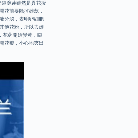
套袋碗蓮雖然是異花授
在開花前要除掉雄蕊，
粘液分泌，表明卵細胞
來其他花粉，所以去雄
，花葯開始變黃，臨
剝開花瓣，小心地夾出