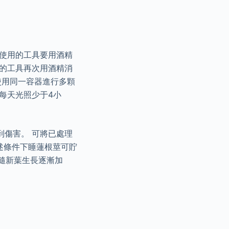
時使用的工具要用酒精
過的工具再次用酒精消
使用同一容器進行多顆
每天光照少于4小
到傷害。 可將已處理
上述條件下睡蓮根莖可貯
 隨新葉生長逐漸加