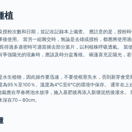
種植
及授粉次數和日期，並記在記錄本上備查。 應註意的是，授粉
畢後使用。 當另一組雜交時，無論是去雄或授粉，都應將使用
片長得過多過密時可適當摘去部分葉片，以利植株呼吸透氣。 當
有爭強陽光的現象時，應該及時分盆養殖。 碗蓮喜充足陽光，若
是水生植物，因此操作要迅速，不要使根莖失水，否則新芽會受
為95％至100％、溫度為4℃至6℃的環境中保存。 通常在
天。 池栽應在早春將池水放淨，施入基肥後再添入新塘泥然後灌水。
深在70～80cm。
種