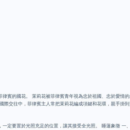
菲律賓的國花。 茉莉花被菲律賓青年視為忠於祖國、忠於愛情
在國際交往中，菲律賓主人常把茉莉花編成項鍵和花環，親手掛
，一定要置於光照充足的位置，讓其接受全光照。 睡蓮象徵 一