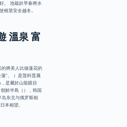
好。 池栽於早春將水
可使根莖安全越冬。
遊 溫泉 富
樣的將美人比做蓮花的
蓮”。 ）是莲科莲属
s，是屬於山龍眼目
 朝鮮半島（），韩国
半岛东北与俄罗斯相
与日本相望。