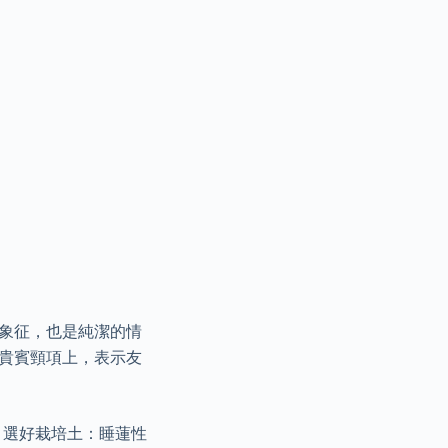
的象征，也是純潔的情
到貴賓頸項上，表示友
、選好栽培土：睡蓮性