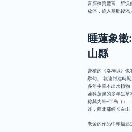
喜腐殖質豐富、肥沃
放淨，施入基肥後添
睡蓮象徵:
山縣
曹植的《洛神賦》也
辭句。 就連封建時
多年生草本出水植物，
蓮科蓮属的多年生草
称其为韩–半島（）
连，西北部經长白山
老舍的作品中即描述