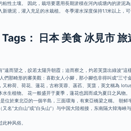
的粘性土壤。 因此，栽培要選用長期淤積在河內或塘內的淤泥為
入新塘泥，灌入充足的水栽植。 冬季灌水深度保持1.1米以上，
 Tags： 日本 美食 冰見市 旅
有“遠而望之，皎若太陽升朝霞；迫而察之，灼若芙蕖出綠波”這
期人們那畸形的審美觀：喜歡女人小腳，那小腳也非得叫成“三寸金
又称荷、荷花、蓮花，古称芙蓉、菡萏、芙蕖，英文稱為 lotu
本水生植物。 花一般盛开于夏季，蓮花也因而成为夏日之风物。
，是位於東北亞的一個半島，三面環海，有東亞橋梁之稱。 朝鲜
（又名“太白山”或“白头山”）与中国大陸相接，东南隔大韓海峽
过此种风俗。