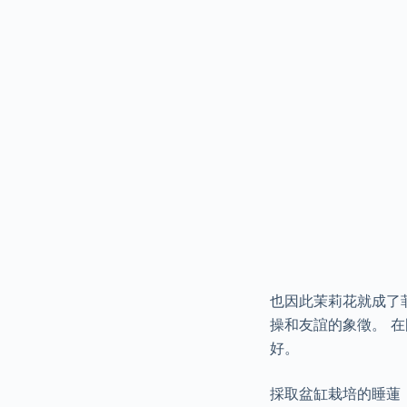
也因此茉莉花就成了
操和友誼的象徵。 
好。
採取盆缸栽培的睡蓮