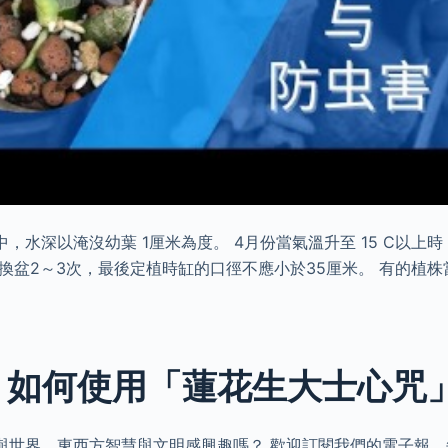
，水深以淹沒幼葉 1厘米為度。 4月份當氣溫升至 15 C以上
換盆2～3次，最後定植時缸的口徑不應小於35厘米。 有的植
: 如何使用「蓮花生大士心咒
與世界、東西方智慧與文明感興趣嗎？ 歡迎訂閱我們的電子報