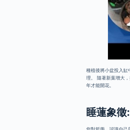
種植後將小盆投入缸中
理。 隨著新葉增大，
年才能開花。
睡蓮象徵
您對哲學、認識自己