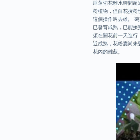
睡蓮切花離水時間超
粉植物，但自花授粉
這個操作叫去雄。 
已發育成熟，已能接
須在開花前一天進行
近成熟，花粉囊尚未
花內的雄蕊。