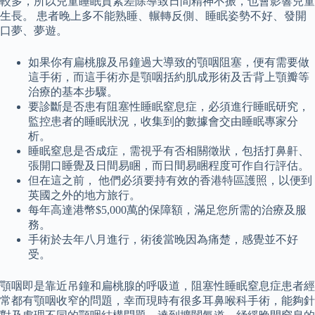
較多，所以兒童睡眠質素差除導致日間精神不振，也會影響兒童
生長。 患者晚上多不能熟睡、輾轉反側、睡眠姿勢不好、發開
口夢、夢遊。
如果你有扁桃腺及吊鐘過大導致的顎咽阻塞，便有需要做
這手術，而這手術亦是顎咽括約肌成形術及舌背上顎瓣等
治療的基本步驟。
要診斷是否患有阻塞性睡眠窒息症，必須進行睡眠研究，
監控患者的睡眠狀況，收集到的數據會交由睡眠專家分
析。
睡眠窒息是否成症，需視乎有否相關徵狀，包括打鼻鼾、
張開口睡覺及日間易睏，而日間易睏程度可作自行評估。
但在這之前， 他們必須要持有效的香港特區護照，以便到
英國之外的地方旅行。
每年高達港幣$5,000萬的保障額，滿足您所需的治療及服
務。
手術於去年八月進行，術後當晚因為痛楚，感覺並不好
受。
顎咽即是靠近吊鐘和扁桃腺的呼吸道，阻塞性睡眠窒息症患者經
常都有顎咽收窄的問題，幸而現時有很多耳鼻喉科手術，能夠針