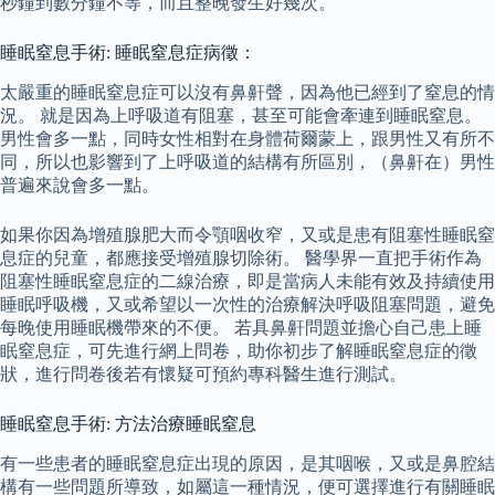
秒鐘到數分鐘不等，而且整晚發生好幾次。
睡眠窒息手術: 睡眠窒息症病徵：
太嚴重的睡眠窒息症可以沒有鼻鼾聲，因為他已經到了窒息的情
況。 就是因為上呼吸道有阻塞，甚至可能會牽連到睡眠窒息。
男性會多一點，同時女性相對在身體荷爾蒙上，跟男性又有所不
同，所以也影響到了上呼吸道的結構有所區別，（鼻鼾在）男性
普遍來說會多一點。
如果你因為增殖腺肥大而令顎咽收窄，又或是患有阻塞性睡眠窒
息症的兒童，都應接受增殖腺切除術。 醫學界一直把手術作為
阻塞性睡眠窒息症的二線治療，即是當病人未能有效及持續使用
睡眠呼吸機，又或希望以一次性的治療解決呼吸阻塞問題，避免
每晚使用睡眠機帶來的不便。 若具鼻鼾問題並擔心自己患上睡
眠窒息症，可先進行網上問卷，助你初步了解睡眠窒息症的徵
狀，進行問卷後若有懷疑可預約專科醫生進行測試。
睡眠窒息手術: 方法治療睡眠窒息
有一些患者的睡眠窒息症出現的原因，是其咽喉，又或是鼻腔結
構有一些問題所導致，如屬這一種情況，便可選擇進行有關睡眠