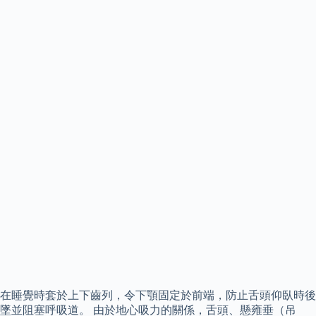
在睡覺時套於上下齒列，令下顎固定於前端，防止舌頭仰臥時後
墜並阻塞呼吸道。 由於地心吸力的關係，舌頭、懸雍垂（吊