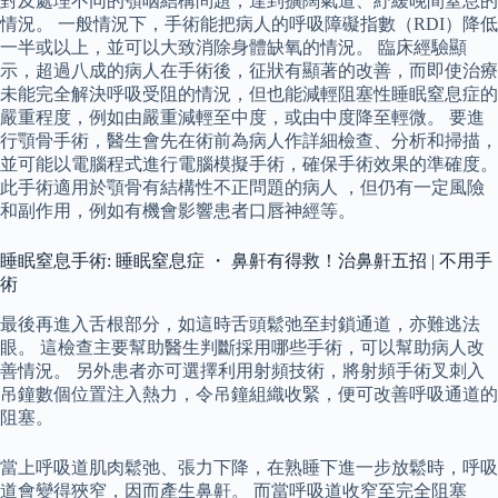
對及處理不同的顎咽結構問題，達到擴闊氣道、紓緩晚間窒息的
情況。 一般情況下，手術能把病人的呼吸障礙指數（RDI）降低
一半或以上，並可以大致消除身體缺氧的情況。 臨床經驗顯
示，超過八成的病人在手術後，征狀有顯著的改善，而即使治療
未能完全解決呼吸受阻的情況，但也能減輕阻塞性睡眠窒息症的
嚴重程度，例如由嚴重減輕至中度，或由中度降至輕微。 要進
行顎骨手術，醫生會先在術前為病人作詳細檢查、分析和掃描，
並可能以電腦程式進行電腦模擬手術，確保手術效果的準確度。
此手術適用於顎骨有結構性不正問題的病人 ，但仍有一定風險
和副作用，例如有機會影響患者口唇神經等。
睡眠窒息手術: 睡眠窒息症 ・ 鼻鼾有得救！治鼻鼾五招 | 不用手
術
最後再進入舌根部分，如這時舌頭鬆弛至封鎖通道，亦難逃法
眼。 這檢查主要幫助醫生判斷採用哪些手術，可以幫助病人改
善情況。 另外患者亦可選擇利用射頻技術，將射頻手術叉刺入
吊鐘數個位置注入熱力，令吊鐘組織收緊，便可改善呼吸通道的
阻塞。
當上呼吸道肌肉鬆弛、張力下降，在熟睡下進一步放鬆時，呼吸
道會變得狹窄，因而產生鼻鼾。 而當呼吸道收窄至完全阻塞