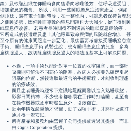
鐘）及軟顎組織在仰睡時會向後滑向喉嚨後方，使呼吸道受阻，
增加窒息的機會。 所以，利用一些睡眠窒息症治療產品，例如
側睡枕，還有電子側睡帶等，在一整晚內，可讓患者保持著理想
之側睡姿勢，因仰睡而導致的窒息問題也大大減少，從而得到睡
眠窒息症改善。 若患者長時間得不到適當的睡眠窒息症治療，
它所造成的後遺症及患上其他嚴重致命疾病的風險就會增加，甚
至令原有的健康問題進一步惡化，最後需要考慮接受睡眠窒息症
手術。 睡眠窒息手術 黃醫生說，患有睡眠窒息症的兒童，多為
扁桃腺過大，故切除扁桃腺及過大的增殖腺基本上可解決問題。
不過，一項手術只能針對單一位置的收窄阻塞，而一部呼
吸機則可解決不同部位的阻塞，故病人必須要先確定引起
阻塞的位置，然後選取最適合的手術療程，才能收到理想
的治療成效。
而且患者睡覺時經常下意識地驚醒而難以進入熟睡狀態，
影響日間精神，不少患者都容易在工作時打瞌睡，甚至會
在操作機器或駕車時發生意外，引致傷亡。
近兩年情況嚴重他才求醫，動了四項手術，才將呼吸道打
通才得一覺安眠。
所有產品和服務均由營運子公司提供或透過其提供，而非
由 Cigna Corporation 提供。