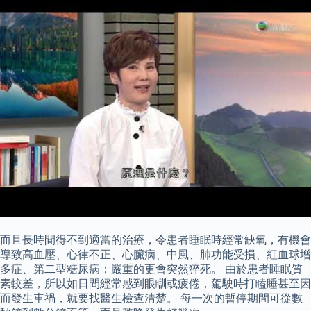
而且長時間得不到適當的治療，令患者睡眠時經常缺氧，有機會
導致高血壓、心律不正、心臟病、中風、肺功能受損、紅血球增
多症、第二型糖尿病；嚴重的更會突然猝死。 由於患者睡眠質
素較差，所以如日間經常感到眼瞓或疲倦，駕駛時打瞌睡甚至因
而發生車禍，就要找醫生檢查清楚。 每一次的暫停期間可從數