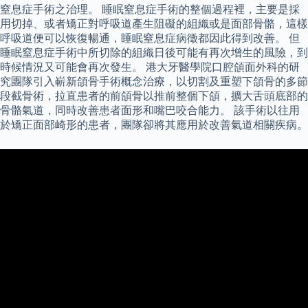
窒息症手術之治理。 睡眠窒息症手術的整個過程裡，主要是採
用切掉、或者矯正對呼吸道產生阻礙的組織或是面部骨骼，這樣
呼吸道便可以恢復暢通，睡眠窒息症病徵都因此得到改善。 但
睡眠窒息症手術中所切除的組織日後可能有再次增生的風險，到
時候情況又可能會再次發生。 港大牙醫學院口腔頜面外科的研
究團隊引入嶄新頜骨手術概念治療，以切割及重塑下頜骨的多節
段截骨術，拉直患者的前頜骨以推前整個下頜，擴大舌頭底部的
骨骼氣道，同時改善患者面形和嘴巴咬合能力。 該手術以往用
於矯正面部崎形的患者，團隊卻將其應用於改善氣道相關疾病。