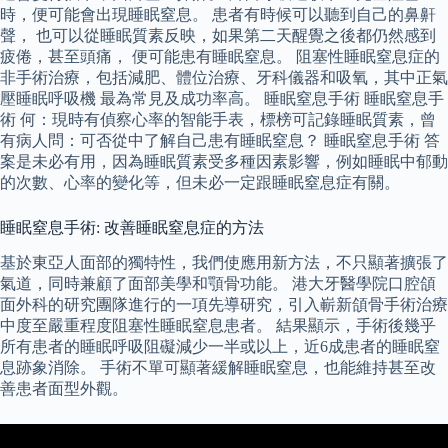
時，便可能會出現睡眠窒息。 患者有時候可以聽到自己的鼻鼾
聲， 也可以從睡眠質素反映，如果第二天醒覺之後都仍然感到
疲倦，甚至頭痛， 便可能患有睡眠窒息。 阻塞性睡眠窒息症的
非手術治療，包括減肥、體位治療、牙科儀器和吸氧，其中正氣
壓睡眠呼吸機 最為常見及成功率高。 睡眠窒息手術 睡眠窒息手
術 何：現時有偵察心率的智能手表，標榜可記錄睡眠質素，曾
有病人問：可否從中了解自己患有睡眠窒息？ 睡眠窒息手術 答
案是未必有用，因為睡眠質素受多種因素影響，例如睡眠中郁動
的次數、心率的變化等，但未必一定跟睡眠窒息症有關。
睡眠窒息手術: 改善睡眠窒息症的方法
基於東亞人面部的獨特性，我們使應用新方法，不只顯著擴張了
氣道，同時兼顧了面部美學和顎骨功能。 港大牙醫學院口腔頜
面外科的研究團隊進行的一項先導研究，引入嶄新頜骨手術治療
中度至嚴重程度阻塞性睡眠窒息患者。 結果顯示，手術後幾乎
所有患者的睡眠呼吸阻礙減少一半或以上，近6成患者的睡眠窒
息跡象消除。 手術不單可顯著緩解睡眠窒息，也能維持甚至改
善患者面型外觀。