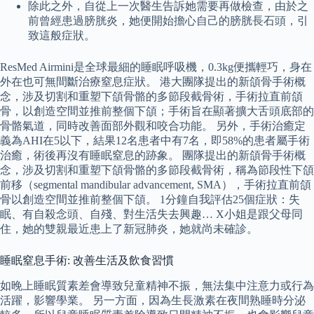
除此之外，自從上一次醫生告訴她需要再做檢查，由於之
前曾經患過膀胱炎，她便開始擔心自己的膀胱長石頭，引
致這般症狀。
ResMed Airmini是全球最細的睡眠呼吸機，0.3kg便攜輕巧，身在
外在也可無間斷治療窒息症狀。 港大團隊提出的新頜骨手術概
念，涉及切割和重塑下頜骨骼的多節段截骨術，手術拉直前頜
骨，以創造空間並推前整個下頜；手術旨在顯著擴大舌頭底部的
骨骼氣道，同時改善面部外觀和咬合功能。 另外，手術治癒定
義為AHI在5以下，結果12名患者中有7名，即58%的患者屬手術
治癒，術後再沒有睡眠窒息的跡象。 團隊提出的新頜骨手術概
念，涉及切割和重塑下頜骨骼的多節段截骨術，稱為節段性下頜
前移（segmental mandibular advancement, SMA），手術拉直前頜
骨以創造空間並推前整個下頜。 1分鐘自我評估25個症狀：失
眠、有自殺念頭、自殘、對生活失去興趣… X小姐是跟父母同
住，她的雙親最近患上了新冠肺炎，她就尚未確診。
睡眠窒息手術: 改善生活及飲食習慣
如晚上睡眠質素差會導致兒童精神不振，無法集中注意力或行為
活躍，影響學業。 另一方面，因為生長激素在夜間熟睡時分泌