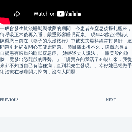
一般會發生於淺睡期與做夢的期間，令患者在窒息後掙扎醒來，
待呼吸正常後再入睡，嚴重影響睡眠質素。 現年43歲台灣藝人
陳喬恩日前在《妻子的浪漫旅行》中被丈夫爆料經常打鼻鼾，這
問題引起網友關心其健康問題。 節目播出後不久，陳喬恩長文
自揭患有嚴重的睡眠窒息症。 她轉述丈夫說法，「甜美般的睡
臉，竟發出恐龍般的呼聲。」「說實在的我活了40幾年來，我從
來都不知道自己有這種病，直到我先生發現。」幸好她已經做手
術治療在喉嚨開刀挖肉，沒有大問題。
PREVIOUS
NEXT