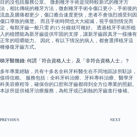
目的沒包括服務公眾。 微創種牙手術是現時較新式的種牙方
法，相比傳統的種牙方法，微創種牙手術令傷口更小，手術後的
流血及腫痛都更少，傷口癒合速度更快，患者不會強烈感受到因
傷口導致的痛楚。 而且手術時間也大大縮減，視乎個別情況而
定，每顆牙齒一般只需 約15 分鐘就可種好。 透過植牙手術所植
入的植體能為新牙齒提供牢固的支撐，讓新牙齒跟真牙一樣擁有
正常的咀嚼能力。 因此，有以下情況的病人，都會選擇植牙這
種修復牙齒方式。
睇牙醫幾錢: 何謂「符合資格人士」及「非符合資格人士」？
多年專業經驗，共有十多名全科牙科醫生在不同地區診所駐診，
值得信賴。 服務包括：全科牙科治療、牙科專科治療、醫學牙
科美容療程等，確保你的口腔和牙齒都得到全方位專業的照顧。
本診所提供補牙治療服務，為蛀牙或已刷蝕的牙齒進行修補。
PREVIOUS
NEXT