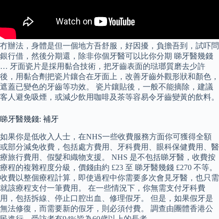
冇辦法，身體是但一個地方吾舒服，好因擾，負擔吾到，試吓問
銀行借，然後分期還，除非你個牙醫可以比你分期 睇牙醫幾錢
… 牙面瓷片是採用黏合技術，把牙齒表面的琺瑯質磨去少許
後，用黏合劑把瓷片鑲合在牙面上，改善牙齒外觀形狀和顏色，
遮蓋已變色的牙齒等功效。 瓷片鑲貼後，一般不能摘除，建議
客人避免吸煙，或減少飲用咖啡及茶等容易令牙齒變黃的飲料。
睇牙醫幾錢: 補牙
如果你是低收入人士，在NHS一些收費服務方面你可獲得全額
或部分減免收費，包括處方費用、牙科費用、眼科保健費用、醫
療旅行費用、假髮和織物支援。 NHS 是不包括睇牙醫，收費按
療程的複雜程度分級，價錢由約 £23 至 睇牙醫幾錢 £270 不等。
收費以整個療程計算，即使過程中你需要多次會見牙醫，也只需
就該療程支付一筆費用。 在一些情況下，你無需支付牙科費
用，包括拆線、停止口腔出血、修理假牙。 但是，如果假牙是
無法修復，而需要新的假牙，則必須付費。 調查由團體香港公
民進行，受訪者有94%皆為60歲以上的長者。