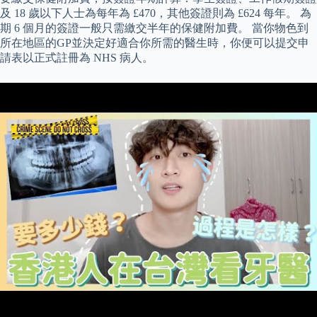
及 18 歲以下人士為每年為 £470，其他簽證則為 £624 每年。 為
期 6 個月的簽證一般只需繳交半年的保健附加費。 當你物色到
所在地區的GP並決定好適合你所需的醫生時，你便可以提交申
請表以正式註冊為 NHS 病人。