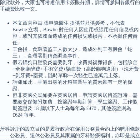
除貸款外，大家也可考慮信用卡簽賬分期，詳情可參閱各銀行的
手續費比較一文。
本文章內容由 張申錄醫生 提供並只供參考，不代表
Bowtie 立場，Bowtie 對任何人因使用或誤用任何信息或內
容，或對其依賴而造成的任何損失或損害，不承擔任何責
任。
工會指，食環署監工人數太少，造成外判工有機會「蛇
王」；食環署則稱會調查事件。
假若貓狗口腔發炎需要剝牙，收費就複雜得多，包括診金
+全身麻醉費+手術室費+驗血費（高齡貓狗適用）+洗牙費
+剝牙費+藥費，隨時單睇一次醫生已逾萬元上落。
話雖如此，香港出身的牙科畢業生的質素卻有一定的保
證。
但非英國公民如要在英國居留，申請英國居留簽證時，需
要繳交保健附加費，按簽證年期計算：學生簽證、工作假
期簽證及 18 歲以下人士為每年為 £470，其他簽證則為
£624 每年。
牙科診所的設立目的是履行政府在僱用公務員合約上的聘用條款
——公務員、退休公務員及其家屬的牙科醫療福利，亦即是成立