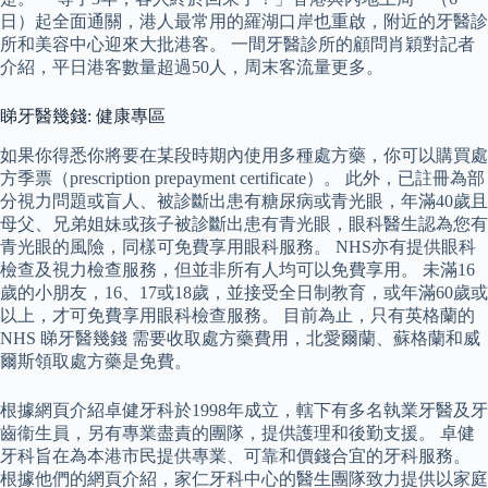
日）起全面通關，港人最常用的羅湖口岸也重啟，附近的牙醫診
所和美容中心迎來大批港客。 一間牙醫診所的顧問肖穎對記者
介紹，平日港客數量超過50人，周末客流量更多。
睇牙醫幾錢: 健康專區
如果你得悉你將要在某段時期內使用多種處方藥，你可以購買處
方季票（prescription prepayment certificate）。 此外，已註冊為部
分視力問題或盲人、被診斷出患有糖尿病或青光眼，年滿40歲且
母父、兄弟姐妹或孩子被診斷出患有青光眼，眼科醫生認為您有
青光眼的風險，同樣可免費享用眼科服務。 NHS亦有提供眼科
檢查及視力檢查服務，但並非所有人均可以免費享用。 未滿16
歲的小朋友，16、17或18歲，並接受全日制教育，或年滿60歲或
以上，才可免費享用眼科檢查服務。 目前為止，只有英格蘭的
NHS 睇牙醫幾錢 需要收取處方藥費用，北愛爾蘭、蘇格蘭和威
爾斯領取處方藥是免費。
根據網頁介紹卓健牙科於1998年成立，轄下有多名執業牙醫及牙
齒衞生員，另有專業盡責的團隊，提供護理和後勤支援。 卓健
牙科旨在為本港市民提供專業、可靠和價錢合宜的牙科服務。
根據他們的網頁介紹，家仁牙科中心的醫生團隊致力提供以家庭