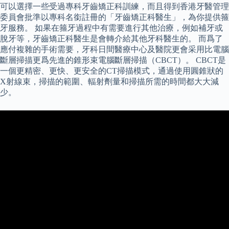
可以選擇一些受過專科牙齒矯正科訓練，而且得到香港牙醫管理
委員會批準以專科名銜註冊的「牙齒矯正科醫生」，為你提供箍
牙服務。 如果在箍牙過程中有需要進行其他治療，例如補牙或
脫牙等，牙齒矯正科醫生是會轉介給其他牙科醫生的。 而爲了
應付複雜的手術需要，牙科日間醫療中心及醫院更會采用比電腦
斷層掃描更爲先進的錐形束電腦斷層掃描（CBCT）。 CBCT是
一個更精密、更快、更安全的CT掃描模式，通過使用圓錐狀的
X射線束，掃描的範圍、輻射劑量和掃描所需的時間都大大減
少。