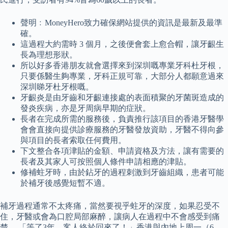
聲明﹕MoneyHero致力確保網站提供的資訊是最新及最準
確。
這過程大約需時 3 個月，之後便會套上愈合帽，讓牙齦生
長為理想形狀。
所以好多香港朋友就會選擇來到深圳嘅專業牙科杜牙根，
只要係醫生夠專業，牙科正規可靠，大部分人都願意過來
深圳睇牙杜牙根嘅。
牙齦炎是由牙齒和牙齦連接處的表面積聚的牙菌斑造成的
發炎疾病，亦是牙周病早期的症狀。
長者在完成所需的服務後，負責推行該項目的香港牙醫學
會會直接向提供診療服務的牙醫發放資助，牙醫不得向參
與項目的長者索取任何費用。
下文整合各項津貼的金額、申請資格及方法，讓有需要的
長者及其家人可按照個人條件申請相應的津貼。
修補蛀牙時，由於鉆牙的過程刺激到牙齒組織，患者可能
於補牙後感覺短暫不適。
補牙過程通常不太疼痛，當然要視乎蛀牙的深度，如果忍受不
住，牙醫或會為口腔局部麻醉，讓病人在過程中不會感受到痛
楚。 「等了3年，客人終於回來了！」香港與內地上周一（6