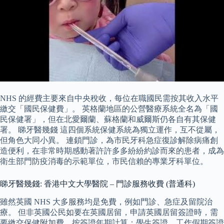
NHS 的經費主要來自中央稅收，每位在職國民需按其收入水平
繳交「國民保健費」。 英格蘭地區的公營醫療系統全名為「國
民保健署」，但在北愛爾蘭、蘇格蘭和威爾斯仍各自有其保健
署。 睇牙醫幾錢 這四個系統保健系統為獨立運作，互不從屬，
但角色大同小異。 連鎖門診，為市民牙科急症復診解除病痛創
造便利，在非常時期感動著許許多多紛紛約診而來的患者，成為
衛生部門防疫消毒的示範單位，市民信賴的專業牙科單位。
睇牙醫幾錢: 香港中文大學醫院 – 門診服務收費 (普通科)
雖然英國 NHS 大多服務均是免費，例如門診、急症及留院治
療。 但非英國公民如要在英國居留，申請英國居留簽證時，需
要繳交保健附加費，按簽證年期計算：學生簽證、工作假期簽證