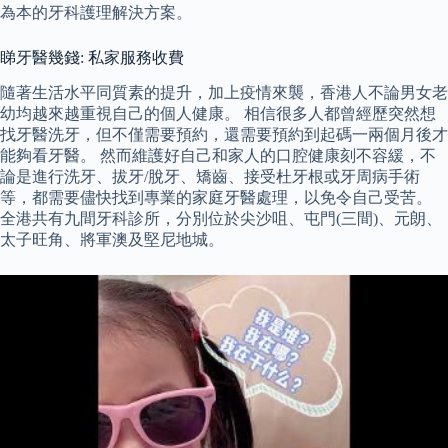
為本的牙科護理解決方案。
睇牙醫幾錢: 私家服務收費
隨著生活水平同質素的提升，加上疫情來襲，香港人不論男女老
幼均越來越重視自己的個人健康。 相信很多人都曾經歷突然想
找牙醫洗牙，但不僅需要預約，還需要預約到起碼一兩個月後才
能夠看牙醫。 然而維護好自己和家人的口腔健康刻不容緩，不
論是進行洗牙、拔牙/脫牙、矯齒、接受杜牙根或牙周病手術
等，都需要儘快找到專業的家庭牙醫處理，以免令自己受苦。
全港共有九間牙科診所，分別位於尖沙咀、屯門(三間)、元朗、
太子旺角、將軍澳及堅尼地城。