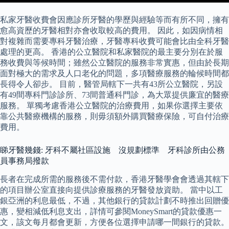
私家牙醫收費會因應診所牙醫的學歷與經驗等而有所不同，擁有
愈高資歷的牙醫相對亦會收取較高的費用。 因此，如因病情相
對複雜而需要專科牙醫治療，牙醫專科收費可能會比由全科牙醫
處理的更高。 香港的公立醫院和私家醫院的最主要分別在於服
務收費與等候時間；雖然公立醫院的服務非常實惠，但由於長期
面對極大的需求及人口老化的問題，多項醫療服務的輪候時間都
長得令人卻步。 目前，醫管局轄下一共有43所公立醫院，另設
有49間專科門診診所、73間普通科門診，為大眾提供廉宜的醫療
服務。 單獨考慮香港公立醫院的治療費用，如果你選擇主要依
靠公共醫療機構的服務，則毋須額外購買醫療保險，可自付治療
費用。
睇牙醫幾錢: 牙科不屬社區設施 沒規劃標準 牙科診所由公務
員事務局撥款
長者在完成所需的服務後不需付款，香港牙醫學會會透過其轄下
的項目辦公室直接向提供診療服務的牙醫發放資助。 當中以工
銀亞洲的利息最低，不過，其他銀行的貸款計劃不時推出回贈優
惠，變相減低利息支出，詳情可參閱MoneySmart的貸款優惠一
文，該文每月都會更新，方便各位選擇申請哪一間銀行的貸款。