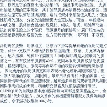
置，原因是它的直徑比指尖幼細3倍，滿足眼周微細位置。 皮膚
出油是人類的正常現象，其中臉部肌膚為最容易出油的部位，適
量的油脂可以幫助肌膚調理，還能抵禦外來細菌侵入毛孔；但油
性肌膚的朋友，分泌的油脂量更大也更快速，而過… 年齡邁向
40歲之後，肌膚就會開始出現斑點、細紋、暗沉、鬆弛等問題，
該如何藏住臉上的小瑕疵，隱藏歲月的痕跡呢？ 廣口瓶包裝的
優點是容易取出適當的量，也方便我們用到一滴不剩、不浪費。
針對現代疲勞、用眼過度、防禦力下滑等提早衰老的眼周問題打
造，成分中更以三大植物活性原萃-藍睡蓮、沒藥、月見草為核
心，配方溫和、純粹且保濕度高！ 而眼周肌膚是人體最薄的肌
膚之一，甚至較臉部肌膚薄40％，更因為眼周肌膚 較缺乏皮脂
腺，極易因眨眼、微笑等再自然不過的表情習慣而顯乾澀敏感
。 因此嬌嫩的眼周肌膚更容易表現出老化跡象與顯露疲態，產
生讓人頭痛的宿敵「 黑眼圈 」帶來日常保養和上妝的困擾，也
因後疫情時代的生活型態轉變，越來越多年輕消費者意識到黑眼
圈與眼周細紋的出現，積極研究眼霜及眼部修護類保養品。
CLINIQUE的自我修護水嫩補濕啫喱向來都是皇牌產品之一，全
新的第5代升級配方，加入首創的有機蘆薈酵素配方及保濕鎮靜
成份，令保濕功效維持100小時。