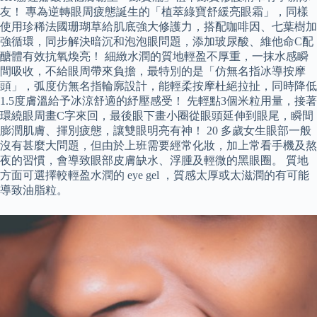
友！ 專為逆轉眼周疲態誕生的「植萃綠寶舒緩亮眼霜」，同樣
使用珍稀法國珊瑚草給肌底強大修護力，搭配咖啡因、七葉樹加
強循環，同步解決暗沉和泡泡眼問題，添加玻尿酸、維他命C配
醣體有效抗氧煥亮！ 細緻水潤的質地輕盈不厚重，一抹水感瞬
間吸收，不給眼周帶來負擔，最特別的是「仿無名指冰導按摩
頭」，弧度仿無名指輪廓設計，能輕柔按摩杜絕拉扯，同時降低
1.5度膚溫給予冰涼舒適的紓壓感受！ 先輕點3個米粒用量，接著
環繞眼周畫C字來回，最後眼下畫小圈從眼頭延伸到眼尾，瞬間
膨潤肌膚、揮別疲態，讓雙眼明亮有神！ 20 多歲女生眼部一般
沒有甚麼大問題，但由於上班需要經常化妝，加上常看手機及熬
夜的習慣，會導致眼部皮膚缺水、浮腫及輕微的黑眼圈。 質地
方面可選擇較輕盈水潤的 eye gel ，質感太厚或太滋潤的有可能
導致油脂粒。