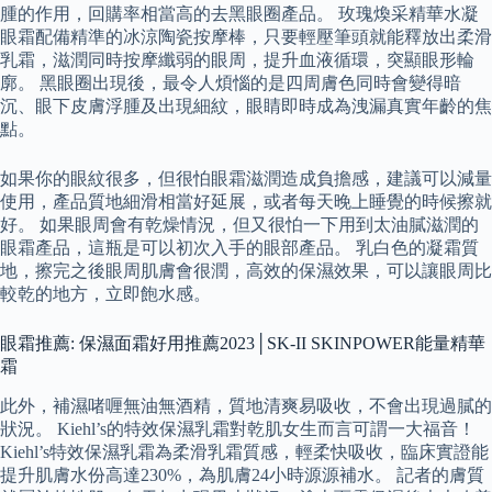
腫的作用，回購率相當高的去黑眼圈產品。 玫瑰煥采精華水凝
眼霜配備精準的冰涼陶瓷按摩棒，只要輕壓筆頭就能釋放出柔滑
乳霜，滋潤同時按摩纖弱的眼周，提升血液循環，突顯眼形輪
廓。 黑眼圈出現後，最令人煩惱的是四周膚色同時會變得暗
沉、眼下皮膚浮腫及出現細紋，眼睛即時成為洩漏真實年齡的焦
點。
如果你的眼紋很多，但很怕眼霜滋潤造成負擔感，建議可以減量
使用，產品質地細滑相當好延展，或者每天晚上睡覺的時候擦就
好。 如果眼周會有乾燥情況，但又很怕一下用到太油膩滋潤的
眼霜產品，這瓶是可以初次入手的眼部產品。 乳白色的凝霜質
地，擦完之後眼周肌膚會很潤，高效的保濕效果，可以讓眼周比
較乾的地方，立即飽水感。
眼霜推薦: 保濕面霜好用推薦2023│SK-II SKINPOWER能量精華
霜
此外，補濕啫喱無油無酒精，質地清爽易吸收，不會出現過膩的
狀況。 Kiehl’s的特效保濕乳霜對乾肌女生而言可謂一大福音！
Kiehl’s特效保濕乳霜為柔滑乳霜質感，輕柔快吸收，臨床實證能
提升肌膚水份高達230%，為肌膚24小時源源補水。 記者的膚質