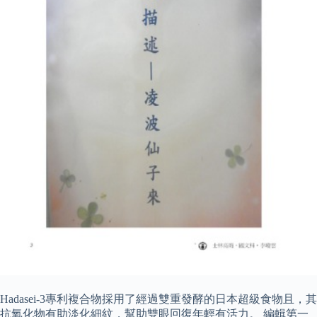
Hadasei-3專利複合物採用了經過雙重發酵的日本超級食物且，其
抗氧化物有助淡化細紋，幫助雙眼回復年輕有活力。 編輯第一