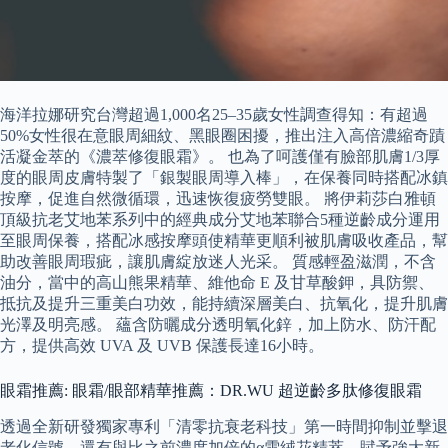
海洋拉娜研究台灣超過1,000名25–35歲女性調查得知：有超過
50%女性很在意眼周細紋、黑眼圈困擾，推出注入高倍濃縮奇蹟
活凝金萃的《濃萃修復眼霜》。 也為了呵護僅有臉部肌膚1/3厚
度的眼周皮膚特製了「銀製眼周導入棒」，在保養同時搭配冰鎮
按摩，促進自然微循環，迅速恢復疲勞雙眼。 將伊莉莎白雅頓
頂級抗老艾地苯系列中的經典成分艾地苯聯合5種逆齡成分運用
至眼周保養，搭配冰感按摩頭使精華更順利被肌膚吸收產品，幫
助改善眼周瑕疵，讓肌膚綻放迷人光采。 質感輕盈滋潤，不含
油分，當中的高山熊果精華、維他命 E 及甘草酸鉀，具防禦、
抵抗及提升三重美白功效，能持續深層美白、抗氧化，提升肌膚
光澤及明亮感。 蘊含防曬成分透明氧化鋅，加上防水、防汗配
方，提供高效 UVA 及 UVB 保護長達16小時。
眼霜推薦: 眼霜/眼部精華推薦：DR.WU 超逆齡多肽修復眼霜
透過全新研發獨家專利「清零抗衰老科技」第一時間抑制並擊退
老化信號，還有與比之前濃度加倍的α雪絨花精萃，賦予強大新