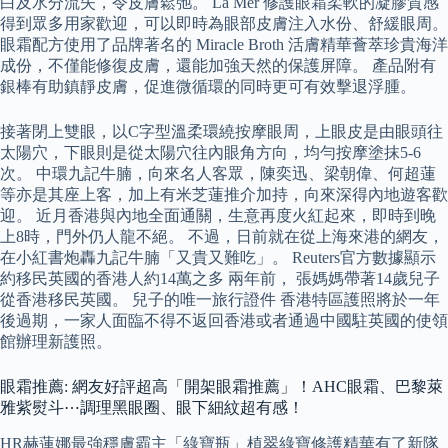
白及水分流失，令皮膚鬆弛。 La Mer 修護眼霜柔軟的凝膠質感
得到眾多用家歡迎，可以即時為眼部皮膚注入水份、舒緩眼周。
眼霜配方使用了品牌著名的 Miracle Broth 活膚精華薈萃珍貴海洋
成份，不僅能修復皮膚，還能加強天然的保護屏障。 產品附有
銀棒有助鎮靜皮膚，促進微循環的同時更可有效擊退浮腫。
接著閉上雙眼，以C字型溫柔環繞按摩眼周，上眼皮是由眼頭往
太陽穴，下眼則是從太陽穴往內眼角方向，均勻按摩塗抹5-6
次。 中環九記牛腩，向來名人客眾，陳奕迅、梁朝偉、何超蓮
等亦是其座上客，加上有米芝蓮推介加持，向來深得內地遊客歡
迎。 近月香港與內地全面通關，生意再度火紅起來，即時到晚
上8時，門外仍人龍不絕。 不過，日前就在從上海來港的網友，
在小紅書炮轟九記牛腩「又貴又難吃」。 Reuters官方數據顯示
約移民英國的香港人約14萬之多 兩年前， 張媽媽帶著14歲兒子
從香港移民英國。 兒子的唯一旅行證件 香港特區護照將於一年
後過期，一家人面臨不得不返回香港或者通過中國駐英國的使領
館辦理新護照。
眼霜推薦: 網友好評超高「開架眼霜推薦」！AHC眼霜、巴黎萊
雅紫熨斗⋯調理黑眼圈、眼下細紋超有感！
HR赫蓮娜最強穩膚霸主「綠寶瓶」植翠綠寶修護精華有了新隊