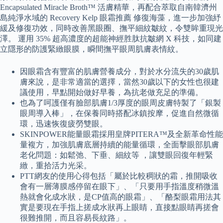
Encapsulated Miracle Broth™ 活膚精華，再配合萃取自南韓濟州
島純淨水域的 Recovery Kelp 眼霜推薦 修復海藻，進一步加強紓
緩及修復功效，同時改善黑眼圈、撫平細紋皺紋，令雙眸重現光
澤。 運用 35% 超高濃度的超能神經胜肽抗皺網 X 科技，如同建
立隱形的防護緊緻眼膜，瞬間撫平眼周肌膚表情紋。
因眼霜含有豐富的肌膚營養成分，對於水分流失的30歲肌
膚來說，是非常適當的選擇，當然30歲以下的女性也很建
議使用，早點開始做好早養，為抗老做充足的準備。
也為了呵護僅有臉部肌膚1/3厚度的眼周皮膚特製了「銀製
眼周導入棒」，在保養同時搭配冰鎮按摩，促進自然微循
環，迅速恢復疲勞雙眼。
SKINPOWER能量眼霜採用皇牌PITERA™及全新革命性能
量複方，加強肌膚底層持續的能量循環，全面擊眼部肌膚
老化問題：如鬆弛、下垂、細紋等 ，讓雙眼回復年輕緊
緻，重拾活力光采。
PTT網友的使用心得包括「屬於比較稠狀的霜，推開吸收
會有一層薄膜感停留在眼下」、「只要用手指溫度稍微溫
熱就會化成水狀，是CP值高的眼霜」、「酪梨眼霜用法其
實是要現在手指上搓成水狀再上眼睛，直接點眼睛再搓會
很難推開，而且容易長紋路」。