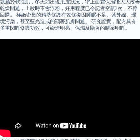
就屬於乾性肌，冬天如出現甩皮狀況，塗上面霜保濕後大大改善
乾燥問題，上妝時不會浮粉，好用程度已令記者空瓶3次，不停
回購。 極緻密集的精萃修護有效修復因睡眠不足、紫外線、環
境污染，甚至藍光造成的顯著肌膚問題。 研究證實，配方具有
多重閃眸修護功效，可締造明亮、保濕及顯著的睛采明眸。