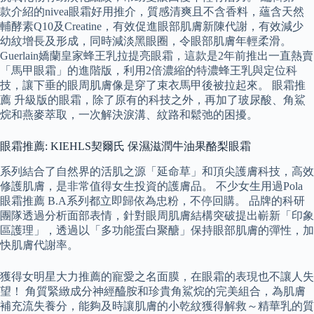
款介紹的nivea眼霜好用推介，質感清爽且不含香料，蘊含天然
輔酵素Q10及Creatine，有效促進眼部肌膚新陳代謝，有效減少
幼紋增長及形成，同時減淡黑眼圈，令眼部肌膚年輕柔滑。
Guerlain嬌蘭皇家蜂王乳拉提亮眼霜，這款是2年前推出一直熱賣
「馬甲眼霜」的進階版，利用2倍濃縮的特濃蜂王乳與定位科
技，讓下垂的眼周肌膚像是穿了束衣馬甲後被拉起來。 眼霜推
薦 升級版的眼霜，除了原有的科技之外，再加了玻尿酸、角鯊
烷和燕麥萃取，一次解決淚溝、紋路和鬆弛的困擾。
眼霜推薦: KIEHLS契爾氏 保濕滋潤牛油果酪梨眼霜
系列結合了自然界的活肌之源「延命草」和頂尖護膚科技，高效
修護肌膚，是非常值得女生投資的護膚品。 不少女生用過Pola
眼霜推薦 B.A系列都立即歸依為忠粉，不停回購。 品牌的科研
團隊透過分析面部表情，針對眼周肌膚結構突破提出嶄新「印象
區護理」，透過以「多功能蛋白聚醣」保持眼部肌膚的彈性，加
快肌膚代謝率。
獲得女明星大力推薦的寵愛之名面膜，在眼霜的表現也不讓人失
望！ 角質緊緻成分神經醯胺和珍貴角鯊烷的完美組合，為肌膚
補充流失養分，能夠及時讓肌膚的小乾紋獲得解救～精華乳的質