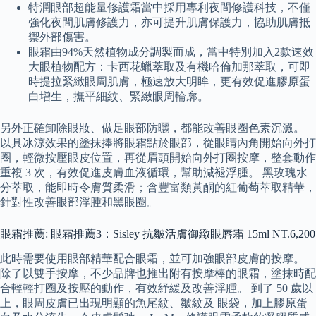
特潤眼部超能量修護霜當中採用專利夜間修護科技，不僅
強化夜間肌膚修護力，亦可提升肌膚保護力，協助肌膚抵
禦外部傷害。
眼霜由94%天然植物成分調製而成，當中特別加入2款速效
大眼植物配方：卡西花蠟萃取及有機哈倫加那萃取，可即
時提拉緊緻眼周肌膚，極速放大明眸，更有效促進膠原蛋
白增生，撫平細紋、緊緻眼周輪廓。
另外正確卸除眼妝、做足眼部防曬，都能改善眼圈色素沉澱。
以具冰涼效果的塗抹捧將眼霜點於眼部，從眼睛內角開始向外打
圈，輕微按壓眼皮位置，再從眉頭開始向外打圈按摩，整套動作
重複 3 次，有效促進皮膚血液循環，幫助減褪浮腫。 黑玫瑰水
分萃取，能即時令膚質柔滑；含豐富類黃酮的紅葡萄萃取精華，
針對性改善眼部浮腫和黑眼圈。
眼霜推薦: 眼霜推薦3：Sisley 抗皺活膚御緻眼唇霜 15ml NT.6,200
此時需要使用眼部精華配合眼霜，並可加強眼部皮膚的按摩。
除了以雙手按摩，不少品牌也推出附有按摩棒的眼霜，塗抹時配
合輕輕打圈及按壓的動作，有效紓緩及改善浮腫。 到了 50 歲以
上，眼周皮膚已出現明顯的魚尾紋、皺紋及 眼袋，加上膠原蛋