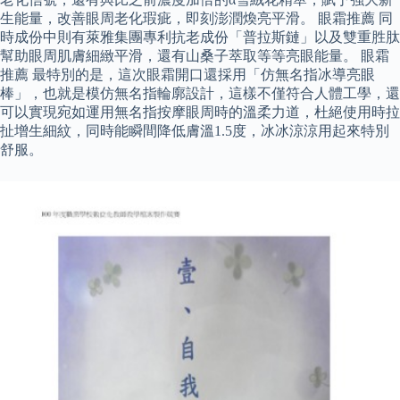
生能量，改善眼周老化瑕疵，即刻澎潤煥亮平滑。 眼霜推薦 同
時成份中則有萊雅集團專利抗老成份「普拉斯鏈」以及雙重胜肽
幫助眼周肌膚細緻平滑，還有山桑子萃取等等亮眼能量。 眼霜
推薦 最特別的是，這次眼霜開口還採用「仿無名指冰導亮眼
棒」，也就是模仿無名指輪廓設計，這樣不僅符合人體工學，還
可以實現宛如運用無名指按摩眼周時的溫柔力道，杜絕使用時拉
扯增生細紋，同時能瞬間降低膚溫1.5度，冰冰涼涼用起來特別
舒服。