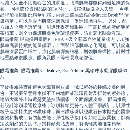
地讓人完全不用擔心它的滋潤度，眼周肌膚都能得到最足夠的保
養。 同樣屬於貴婦品牌的La Mer ，眼霜也從沒令人失望。 今年
品牌加推這眼部精華乳霜，內含三倍高濃縮的Miracle Broth™ 活
膚精華，可以為眼周肌膚深層保濕，促進細胞再生。 另外，配
方加入全新淨透酵母，能迅速提亮黑眼圈；而高抗氧的濃縮酸橙
茶精華，則全力保護肌膚免受環境侵害，防止衰老跡象浮現。
眼霜推薦 眼霜採用皇牌PITERA™及全新革命性能量複方，加強
肌膚底層持續的能量循環，全面擊眼部肌膚老化問題，可以促進
肌膚深層蛋白增生，強化肌膚彈簧結構，增強肌膚彈性，針對性
地重點修復眼瞼、眼角及眼下等較易衰老部位。
眼霜推薦: 眼霜推薦3. Idealove, Eye Admire 黑珍珠水凝膠眼膜60
片
至於撐傘確實能避免太陽直射皮膚，減低紫外線接觸皮膚的機
會，不過要留意撐傘擋不了由地面或玻璃反射及折射的紫外線，
建議大家外出時還是要塗抹防曬霜，全面保護皮膚。 眼霜推薦
新設計冰鑽環迴按摩棒，冰鑽棒頭更符合人體工學設計，以彈性
粒子連接棒尖的冰鑽珍珠，而冰鑽珍珠以經鑽石粉末拋光的醫療
級物料製成，有防菌效能；彈性粒子接口有如咕臣般柔軟，以穩
定及剛好的力度將冰鑽棒頭緊貼皮膚，有助輕柔地推開精華。
此棒旋轉角度增加至80度，方便按摩大部分以往難以觸及的位