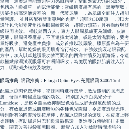
全新「迪奧逆時能量超彈力亮眼精華」全面匯聚3大核心成分，
包括為「喚妍草」的賦活能量；緊緻肌膚超有感的「黑麥萃取」
與能提供高速滲透率的「新一代玻尿酸」，為肌膚全面注入超能
量呵護。 並且搭配有雙重專利的創新「超彈力3D壓頭」，其3大
設計包含能零死角按壓眼周輪廓的「超彈力頸部」具有撫紋與舒
緩眼周功效。 相較於西方人，東方人眼周肌膚更為細緻、皮層
更薄，眼周保養產品，不宜選擇太過油、或是太過滋潤的，要考
量好吸收、避免產生負擔，成分首推以玻尿酸、膠原蛋白為主要
的產品，幫助乾燥的眼周肌膚進行補水。 在強效抗衰老眼霜配
方中，加入以卓越護眼功效而聞名的西洋甘菊及泡葉海藻，令這
款極緻保濕滋潤眼霜可在瞬間吸收，為脆弱的眼部肌膚注入活
力，明顯減少細紋及皺紋。
眼霜推薦: 眼霜推薦：Filorga Optim Eyes 亮麗眼霜 $400/15ml
配備冰涼陶瓷按摩棒，塗抹同時進行按摩，激活纖弱的眼周皮
膚，發揮即時暢通循環的功效。 特別加入淨白亮光分子
Lumidose ，是迄今最高效抑制黑色素生成酵素酪氨酸酶的成
分，有效擊退造成肌膚暗啞的各種色光障礙，令皮膚透現光澤。
特別附有的陶瓷珍珠按摩棒，配備冰涼降溫的滾珠，在皮膚上輕
柔滾動，有助暢通淋巴和刺激微循環，促進養分傳輸和排走毒
素，顯著改善眼袋和黑眼圈。 新配方加入功效隨時間增強的