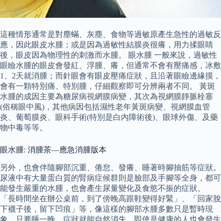
這種情形通常是對塵蟎、灰塵、食物等過敏原產生急性的過敏反
應，因此眼皮水腫；或是因為過敏性結膜炎很癢，用力揉眼睛
後，眼皮因為物理性的刺激而水腫。 眼水腫 一般來說，過敏性
眼瞼水腫的眼皮會發紅、浮腫、癢，但通常不會有壓痛感，冰敷
1、2天就消腫；而針眼會有眼皮壓痛症狀，且沿著眼瞼邊緣摸，
會有一顆特別痛、特別腫，仔細觀察即可分辨兩者不同。 黃斑
水腫的成因主要為糖尿病視網膜病變，其次為視網膜靜脈栓塞
(俗稱眼中風)，其他病因包括濕性老年黃斑病變、視網膜血管
炎、葡萄膜炎、眼科手術(特別是白內障術後)、眼球外傷、及藥
物中毒等等。
眼水腫: 消腫茶—應急消腫版本
另外，也會伴隨腳部沉重、倦怠、發癢、睡著時腳抽筋等症狀。
尿液中有大量蛋白質的腎病症候群則是臉部及手腳等全身，都可
能發生嚴重的水腫，也會產生尿量變化及食慾不振的症狀。
「長時間坐在辦公桌前，到了傍晚高跟鞋變得好緊」、「回家脫
下襪子後，留下凹痕」等，像這樣的腳部水腫多數只是暫時現
象，只要睡一晚，症狀就能自然消失，即使是健康的人也會發生