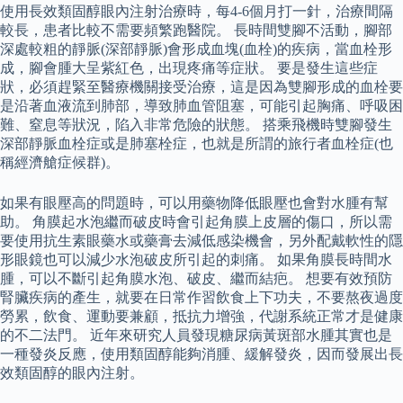
使用長效類固醇眼內注射治療時，每4-6個月打一針，治療間隔
較長，患者比較不需要頻繁跑醫院。 長時間雙腳不活動，腳部
深處較粗的靜脈(深部靜脈)會形成血塊(血栓)的疾病，當血栓形
成，腳會腫大呈紫紅色，出現疼痛等症狀。 要是發生這些症
狀，必須趕緊至醫療機關接受治療，這是因為雙腳形成的血栓要
是沿著血液流到肺部，導致肺血管阻塞，可能引起胸痛、呼吸困
難、窒息等狀況，陷入非常危險的狀態。 搭乘飛機時雙腳發生
深部靜脈血栓症或是肺塞栓症，也就是所謂的旅行者血栓症(也
稱經濟艙症候群)。
如果有眼壓高的問題時，可以用藥物降低眼壓也會對水腫有幫
助。 角膜起水泡繼而破皮時會引起角膜上皮層的傷口，所以需
要使用抗生素眼藥水或藥膏去減低感染機會，另外配戴軟性的隱
形眼鏡也可以減少水泡破皮所引起的刺痛。 如果角膜長時間水
腫，可以不斷引起角膜水泡、破皮、繼而結疤。 想要有效預防
腎臟疾病的產生，就要在日常作習飲食上下功夫，不要熬夜過度
勞累，飲食、運動要兼顧，抵抗力增強，代謝系統正常才是健康
的不二法門。 近年來研究人員發現糖尿病黃斑部水腫其實也是
一種發炎反應，使用類固醇能夠消腫、緩解發炎，因而發展出長
效類固醇的眼內注射。