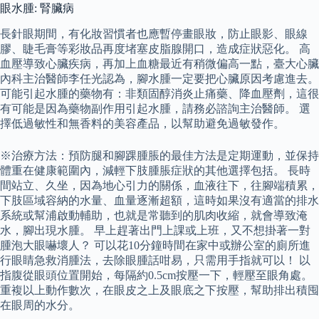
眼水腫: 腎臟病
長針眼期間，有化妝習慣者也應暫停畫眼妝，防止眼影、眼線
膠、睫毛膏等彩妝品再度堵塞皮脂腺開口，造成症狀惡化。 高
血壓導致心臟疾病，再加上血糖最近有稍微偏高一點，臺大心臟
內科主治醫師李任光認為，腳水腫一定要把心臟原因考慮進去。
可能引起水腫的藥物有：非類固醇消炎止痛藥、降血壓劑，這很
有可能是因為藥物副作用引起水腫，請務必諮詢主治醫師。 選
擇低過敏性和無香料的美容產品，以幫助避免過敏發作。
※治療方法：預防腿和腳踝腫脹的最佳方法是定期運動，並保持
體重在健康範圍內，減輕下肢腫脹症狀的其他選擇包括。 長時
間站立、久坐，因為地心引力的關係，血液往下，往腳端積累，
下肢區域容納的水量、血量逐漸超額，這時如果沒有適當的排水
系統或幫浦啟動輔助，也就是常聽到的肌肉收縮，就會導致淹
水，腳出現水腫。 早上趕著出門上課或上班，又不想掛著一對
腫泡大眼嚇壞人？ 可以花10分鐘時間在家中或辦公室的廁所進
行眼睛急救消腫法，去除眼腫話咁易，只需用手指就可以！ 以
指腹從眼頭位置開始，每隔約0.5cm按壓一下，輕壓至眼角處。
重複以上動作數次，在眼皮之上及眼底之下按壓，幫助排出積囤
在眼周的水分。