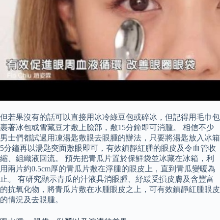
但若果沒有的話可以直接用冰冷綠豆包或碎冰，但記得用毛巾包
裹著冰包或雪藏豆才敷上臉部，敷15分鐘即可消腫。 相信不少
男士們都試過用凍湯匙敷眼去眼腫的辦法，只要將湯匙放入冰箱
5分鐘再以湯匙突面敷眼即可，有效鎮靜紅腫的眼皮及令血管收
縮、組織液回流。 預先把青瓜片置於保鮮袋並冰藏在冰箱，利
用兩片約0.5cm厚的青瓜片敷在浮腫的眼皮上，直到青瓜變暖為
止。 有研究顯示青瓜的汁液具消眼腫、紓緩受損皮膚及含豐富
的抗氧化物，將青瓜片敷在水腫眼皮之上，可有效鎮靜紅腫眼皮
的情況及去眼腫。