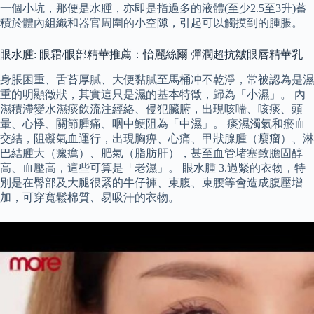
一個小坑，那便是水腫，亦即是指過多的液體(至少2.5至3升)蓄
積於體內組織和器官周圍的小空隙，引起可以觸摸到的腫脹。
眼水腫: 眼霜/眼部精華推薦：怡麗絲爾 彈潤超抗皺眼唇精華乳
身脹困重、舌苔厚膩、大便黏膩至馬桶冲不乾淨，常被認為是濕
重的明顯徵狀，其實這只是濕的基本特徵，歸為「小濕」。 內
濕積滯變水濕痰飲流注經絡、侵犯臟腑，出現咳喘、咳痰、頭
暈、心悸、關節腫痛、咽中鯁阻為「中濕」。 痰濕濁氣和瘀血
交結，阻礙氣血運行，出現胸痹、心痛、甲狀腺腫（癭瘤）、淋
巴結腫大（瘰癘）、肥氣（脂肪肝），甚至血管堵塞致膽固醇
高、血壓高，這些可算是「老濕」。 眼水腫 3.過緊的衣物，特
別是在臀部及大腿很緊的牛仔褲、束腹、束腰等會造成腹壓增
加，可穿寬鬆棉質、易吸汗的衣物。