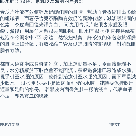
眼水腫: :::眼袋、臥蠶以及淚溝的差異:::
青瓜片汁液有效鎮靜及紓緩紅腫的眼睛，幫助血管收縮排出多餘
的組織液，而薯仔含兒茶酚酶有效促進新陳代謝，減淡黑眼圈的
色素，令皮膚回復光澤亮白。 可先用青瓜片敷眼去水腫及眼
袋，然後再用薯仔片敷眼去黑眼圈。 眼水腫 眼水腫 直接將綠茶
包泡在冷開水中3至5分鐘，然後把殘留上許茶液的茶包敷於浮腫
的眼睛上10分鐘，有效收縮血管及促進眼睛的微循環，對消除眼
腫有奇效。
都市人經常坐或長時間站立，加上運動量不足，令血液循環不
良，水分積聚於下肢位置不能回流，積聚過多淋巴液造成水腫。
視乎引至水腫的原因，應針對治療引至水腫的原因，而不單是減
少飲水。 眼水腫 只要不是因病而引發的水腫，建議要保持飲用
適量和足夠的水份。 若眼皮內面像魚肚一樣的淡白，代表血液
不足，即為貧血的現象。
PREVIOUS
NEXT