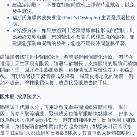
建議定期取下，不要在打瞌睡或晚上睡覺時還戴著，以免
發生窘況。
福斯氏角膜內皮失養症 (Fuch’s Dystrophy) 主要是原發性疾
病。
※治療方法：如果您遇到上述深靜脈血栓形成的症狀，則
應始終立即就醫，您的醫生不會開具稀釋血液的藥物，並
建議您預防血凝塊的發生，您也不應長時間盤腿坐著。
建議患者找註冊中醫師診治，希望能得到個體化治療。 有些在
遺傳上天生容易有眼袋，隨著年齡增長，支撐眼睛的脂肪沉積物
開始下垂，因此產生膨脹效應，這種情況通常發生在3、40歲之
後。 可以透過後天習慣養成及保養，減緩皮膚老化的速度，例
如不吸菸、塗抹眼霜保養，或是接受眼袋去除手術。
眼水腫: 按摩陵泉穴
喝黑咖啡代謝水分，再用冰敷充血眼周減緩液體堆積。 咖啡
因、黃岑萃取等消腫、緊緻成分也能幫眼睛快點排水。 好多人
以為解決水腫就要飲少D水，但其實剛剛相反，反而飲用正確既
水量，身體先唔會缺水而自動存起身體內，點樣先叫正確既水
量？ 由細到大都聽到每日要飲8杯水，其實每個人身體都唔同，