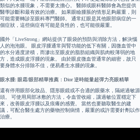
類似的水腫現象，不需要太擔心。 醫師或眼科醫師會為您提供
醫學診斷和最有效的治療。 如果眼瞼腫脹的情形足夠嚴重，則
可能需要轉診至眼科專門醫師。 通常紅眼是其他眼部病症的一
個症狀，這些病症有可能是良性的，也可能很嚴重。
國外「LiveStrong」網站提供了眼袋的預防與消除方法，解決惱
人的泡泡眼。 眼皮浮腫通常與腎功能的低下有關，因微血管中
的水分過度淤積，而滲出至眼皮的脂肪組織與肌肉較薄弱的地
方，造成眼皮浮腫的現象。 由於眼皮微血管通常的細密，故只
要身體水分排除不佳，便易產生水腫的現象。
眼水腫: 眼霜/眼部精華推薦：Dior 逆時能量超彈力亮眼精華
還有停用眼部化妝品、隱形眼鏡或不合適的眼藥水，隔絕過敏源
頭。 可使用局部冰敷的方法，令血管收縮，讓過敏位置穩定下
來，改善眼皮浮腫以及痕癢的感覺。 當然也要聽取醫生的建
議，可配合醫生處方的藥物控制病情，嚴重的或許需要針劑以作
治療。