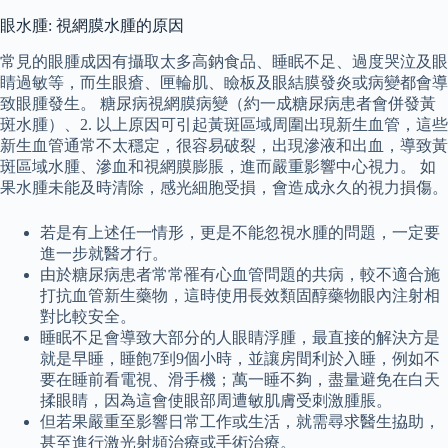
眼水腫: 視網膜水腫的原因
常見的眼腫成因有攝取太多高鈉食品、睡眠不足、過度哭泣及眼
睛過敏等，而生眼瘡、匣輪肌、瞼板及眼結膜發炎或病變都會導
致眼腫發生。 糖尿病視網膜病變（約一成糖尿病患者會併發黃
斑水腫）、2. 以上原因可引起黃斑區域周圍出現新生血管，這些
新生血管通常不太穩定，很容易破裂，出現滲液和出血，導致黃
斑區域水腫、滲血和視網膜膨脹，進而嚴重影響中心視力。 如
果水腫未能及時清除，感光細胞受損，會造成永久的視力損傷。
若是有上述任一情形，更是不能忽視水腫的問題，一定要
進一步就醫才行。
由於糖尿病患者常常罹有心血管問題的共病，較不適合施
打抗血管新生藥物，這時使用長效類固醇藥物眼內注射相
對比較安全。
睡眠不足會導致大部分的人眼睛浮腫，最直接的解決方是
就是早睡，睡飽7到9個小時，並讓房間利於入睡，例如不
要在睡前看電視、滑手機；萬一睡不夠，盡量避免在白天
揉眼睛，因為這會使眼部周遭敏肌膚受刺激腫脹。
但若果嚴重至影響日常工作或生活，就需尋求醫生拹助，
甚至進行激光射頻治療或手術治療。