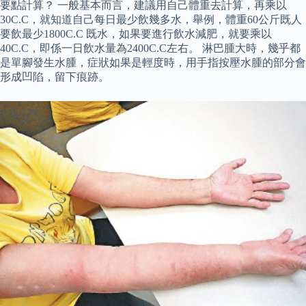
要點計算？ 一般基本而言，建議用自己體重去計算，再乘以
30C.C，就知道自己每日最少飲幾多水，舉例，體重60公斤既人
要飲最少1800C.C 既水，如果要進行飲水減肥，就要乘以
40C.C，即係一日飲水量為2400C.C左右。 淋巴腫大時，幾乎都
是單腳發生水腫，症狀如果是輕度時，用手指按壓水腫的部分會
形成凹陷，留下痕跡。