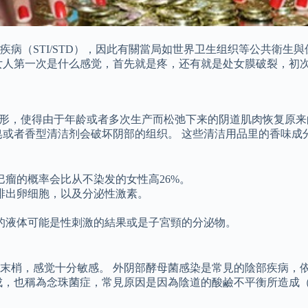
病（STI/STD），因此有關當局如世界卫生组织等公共衛生
女人第一次是什么感觉，首先就是疼，还有就是处女膜破裂，初
整形，使得由于年龄或者多次生产而松弛下来的阴道肌肉恢复原来
的肥皂或者香型清洁剂会破坏阴部的组织。 这些清洁用品里的香味
巴瘤的概率会比从不染发的女性高26%。
排出卵细胞，以及分泌性激素。
的液体可能是性刺激的結果或是子宮頸的分泌物。
末梢，感觉十分敏感。 外阴部酵母菌感染是常見的陰部疾病，依
成，也稱為念珠菌症，常見原因是因為陰道的酸鹼不平衡所造成（