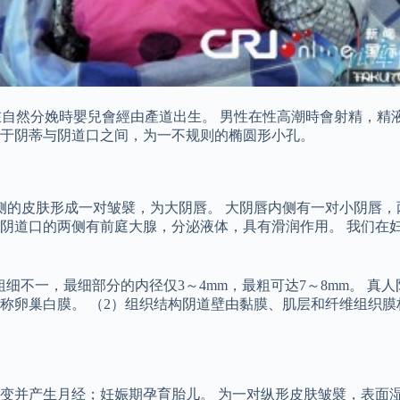
al），在自然分娩時嬰兒會經由產道出生。 男性在性高潮時會射精
位于阴蒂与阴道口之间，为一不规则的椭圆形小孔。
侧的皮肤形成一对皱襞，为大阴唇。 大阴唇内侧有一对小阴唇，
阴道口的两侧有前庭大腺，分泌液体，具有滑润作用。 我们在
细不一，最细部分的内径仅3～4mm，最粗可达7～8mm。 真
称卵巢白膜。 （2）组织结构阴道壁由黏膜、肌层和纤维组织膜
变并产生月经；妊娠期孕育胎儿。 为一对纵形皮肤皱襞，表面湿