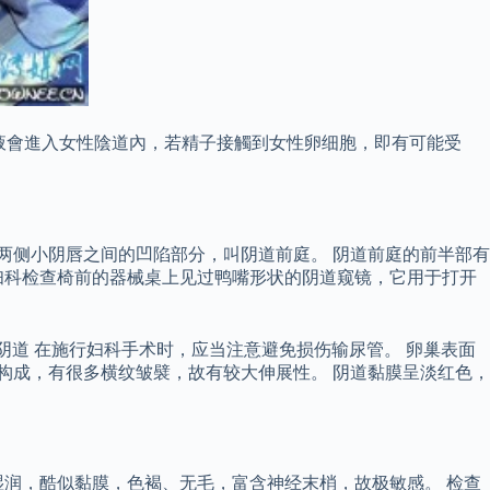
，精液會進入女性陰道內，若精子接觸到女性卵细胞，即有可能受
两侧小阴唇之间的凹陷部分，叫阴道前庭。 阴道前庭的前半部有
妇科检查椅前的器械桌上见过鸭嘴形状的阴道窥镜，它用于打开
人阴道 在施行妇科手术时，应当注意避免损伤输尿管。 卵巢表面
构成，有很多横纹皱襞，故有较大伸展性。 阴道黏膜呈淡红色，
润，酷似黏膜，色褐、无毛，富含神经末梢，故极敏感。 检查