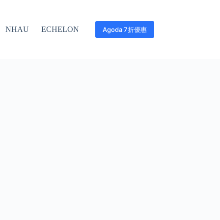
NHAU
ECHELON
Agoda 7折優惠