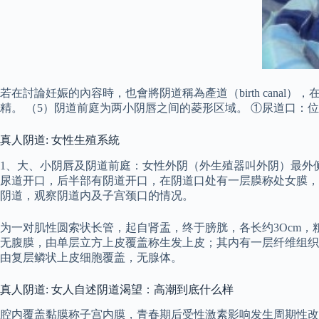
若在討論妊娠的內容時，也會將阴道稱為產道（birth can
精。 （5）阴道前庭为两小阴唇之间的菱形区域。 ①尿道口：
真人阴道: 女性生殖系統
1、大、小阴唇及阴道前庭：女性外阴（外生殖器叫外阴）最外
尿道开口，后半部有阴道开口，在阴道口处有一层膜称处女膜，
阴道，观察阴道内及子宫颈口的情况。
为一对肌性圆索状长管，起自肾盂，终于膀胱，各长约3Ocm，粗
无腹膜，由单层立方上皮覆盖称生发上皮；其内有一层纤维组织
由复层鳞状上皮细胞覆盖，无腺体。
真人阴道: 女人自述阴道渴望：高潮到底什么样
腔内覆盖黏膜称子宫内膜，青春期后受性激素影响发生周期性改