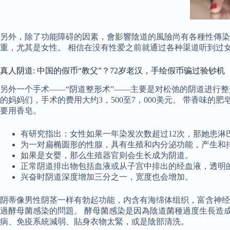
另外，除了功能障碍的因素，會影響陰道的風險尚有各種性傳染疾
重，尤其是女性。 相信在没有性爱之前就通过各种渠道听到过
真人阴道: 中国的假币“教父”？72岁老汉，手绘假币骗过验钞机
另外一个手术——“阴道整形术”——主要是对松弛的阴道进行
的妈妈们，手术的费用大约3，500至7，000美元。 带香味
要用香皂。
有研究指出：女性如果一年染发次数超过12次，那她患淋
为一对扁椭圆形的性腺，具有生殖和内分泌功能，产生和
如果是女婴，那么生殖器官则会生长成为阴道。
正常阴道排出物包括血液或从子宫中排出的经血液，透明
兴奋时阴道深度增加三分之一，宽度也会增加。
阴蒂像男性阴茎一样有勃起功能，内含有海绵体组织，富含神经
過酵母菌感染的問題。 酵母菌感染是因為陰道菌種過度生長造
病、免疫系統減弱、貼身衣物太緊，或是陰部清洗。