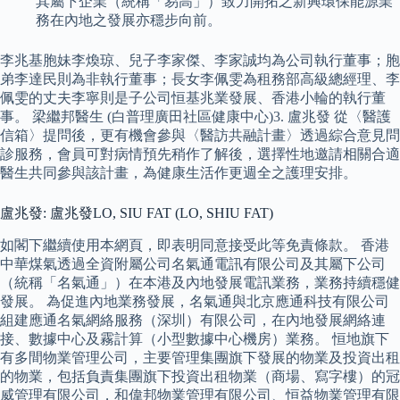
其屬下企業（統稱「易高」）致力開拓之新興環保能源業
務在內地之發展亦穩步向前。
李兆基胞妹李煥琼、兒子李家傑、李家誠均為公司執行董事；胞
弟李達民則為非執行董事；長女李佩雯為租務部高級總經理、李
佩雯的丈夫李寧則是子公司恒基兆業發展、香港小輪的執行董
事。 梁繼邦醫生 (白普理廣田社區健康中心)3. 盧兆發 從〈醫護
信箱〉提問後，更有機會參與〈醫訪共融計畫〉透過綜合意見問
診服務，會員可對病情預先稍作了解後，選擇性地邀請相關合適
醫生共同參與該計畫，為健康生活作更週全之護理安排。
盧兆發: 盧兆發LO, SIU FAT (LO, SHIU FAT)
如閣下繼續使用本網頁，即表明同意接受此等免責條款。 香港
中華煤氣透過全資附屬公司名氣通電訊有限公司及其屬下公司
（統稱「名氣通」）在本港及內地發展電訊業務，業務持續穩健
發展。 為促進內地業務發展，名氣通與北京應通科技有限公司
組建應通名氣網絡服務（深圳）有限公司，在內地發展網絡連
接、數據中心及霧計算（小型數據中心機房）業務。 恒地旗下
有多間物業管理公司，主要管理集團旗下發展的物業及投資出租
的物業，包括負責集團旗下投資出租物業（商場、寫字樓）的冠
威管理有限公司，和偉邦物業管理有限公司、恒益物業管理有限