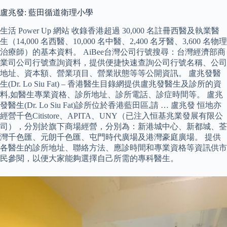
盧兆發: 藍田循道衛理小學
生活 Power Up 網站 收錄香港超過 30,000 名註冊西醫及執業醫
生（14,000 名西醫、10,000 名中醫、2,400 名牙醫、3,600 名物理
治療師）的基本資料。 AiBee台灣公司行號搜尋：台灣經濟部商
業司公司行號查詢資料，提供便捷快速查詢公司行號名稱、公司
地址、資本額、營業項目、營業狀態等等公開資訊。 盧兆發醫
生(Dr. Lo Siu Fat) – 香港醫生目錄網提供盧兆發醫生及診所的資
料,如醫生專業資格、診所地址、診所電話、診症時間等。 盧兆
發醫生(Dr. Lo Siu Fat)診所位於香港藍田區,請 … 盧兆發 恒地亦
經營千色Citistore、APITA、UNY（已注入恒基兆業發展有限公
司），分別於旗下商場經營，分別為：新港城中心、新都城、荃
灣千色匯、元朗千色匯、屯門時代廣場及港灣豪庭廣場。 提供
各醫生的診所地址、聯絡方法、應診時間和專業資格等資訊供市
民參閱，以便大家能夠選擇自己所需的專科醫生。