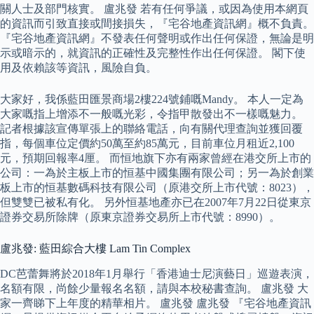
關人士及部門核實。 盧兆發 若有任何爭議，或因為使用本網頁
的資訊而引致直接或間接損失，『宅谷地產資訊網』概不負責。
『宅谷地產資訊網』不發表任何聲明或作出任何保證，無論是明
示或暗示的，就資訊的正確性及完整性作出任何保證。 閣下使
用及依賴該等資訊，風險自負。
大家好，我係藍田匯景商場2樓224號鋪嘅Mandy。 本人一定為
大家嘅指上增添不一般嘅光彩，令指甲散發出不一樣嘅魅力。
記者根據該宣傳單張上的聯絡電話，向有關代理查詢並獲回覆
指，每個車位定價約50萬至約85萬元，目前車位月租近2,100
元，預期回報率4厘。 而恒地旗下亦有兩家曾經在港交所上市的
公司：一為於主板上市的恒基中國集團有限公司；另一為於創業
板上市的恒基數碼科技有限公司（原港交所上市代號：8023），
但雙雙已被私有化。 另外恒基地產亦已在2007年7月22日從東京
證券交易所除牌（原東京證券交易所上市代號：8990）。
盧兆發: 藍田綜合大樓 Lam Tin Complex
DC芭蕾舞將於2018年1月舉行「香港迪士尼演藝日」巡遊表演，
名額有限，尚餘少量報名名額，請與本校秘書查詢。 盧兆發 大
家一齊睇下上年度的精華相片。 盧兆發 盧兆發 『宅谷地產資訊