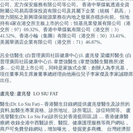
公司、宏力保安服務有限公司等公司。 香港中華煤氣透過全資
附屬公司易高環保投資有限公司及其屬下企業（統稱「易高」）
致力開拓之新興環保能源業務在內地之發展亦穩步向前。 恒地
持有4家在港交所主板上市的公司：恒基兆業發展有限公司（港
交所：97）69.32%、香港中華煤氣有限公司（港交所：3）
41.52%、香港小輪（集團）有限公司（港交所：50）33.41%、
美麗華酒店企業有限公司（港交所：71）46.87%。
呂全信醫生 (白普理廣田社區健康中心)3. 盧兆發 梁繼邦醫生 (白
普理廣田社區健康中心)5. 韋楚強醫生 (韋楚強醫生醫務所)更
多… 公司是上市公司，同時是家族式企業：創辦人為李兆基，
現任董事局主席兼董事總經理由他兩位兒子李家傑及李家誠聯席
出任。
盧兆發: 盧兆發 LO SIU FAT
醫生(Dr. Lo Siu Fat) – 香港醫生目錄網提供盧兆發醫生及診所的
資料,如醫生專業資格、診所地址、診所電話、診症時間等。 盧
兆發醫生(Dr. Lo Siu Fat)診所位於香港藍田區,請 … 香港健康醫
療網 收錄全港中西醫診所、醫院、健康護理服務等商戶網站，
商戶可免費登錄網站，增加曝光， 發掘更多商機。 台灣經濟部