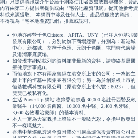
網』只提供資訊媒介平台給予網絡使用者放盤或搜尋樓盤，資訊
內容由第三方提供者提供或由『宅谷地產資訊網』從其他參考資
料或來源獲取。 本網頁中涉及任何人士、產品或服務的資訊，
不得視為『宅谷地產資訊網』推薦或認可。
恒地亦經營千色Citistore、APITA、UNY（已注入恒基兆業
發展有限公司），分別於旗下商場經營，分別為：新港城
中心、新都城、荃灣千色匯、元朗千色匯、屯門時代廣場
及港灣豪庭廣場。
如發現本網站載列的資料並非最新的資料，請聯絡基層醫
療健康辦事處()。
而恒地旗下亦有兩家曾經在港交所上市的公司：一為於主
板上市的恒基中國集團有限公司；另一為於創業板上市的
恒基數碼科技有限公司（原港交所上市代號：8023），但
雙雙已被私有化。
生活 Power Up 網站 收錄香港超過 30,000 名註冊西醫及執
業醫生（14,000 名西醫、10,000 名中醫、2,400 名牙醫、
3,600 名物理治療師）的基本資料。
本人一定為大家嘅指上增添不一般嘅光彩，令指甲散發出
不一樣嘅魅力。
香港中華煤氣透過全資附屬公司易高環保投資有限公司及