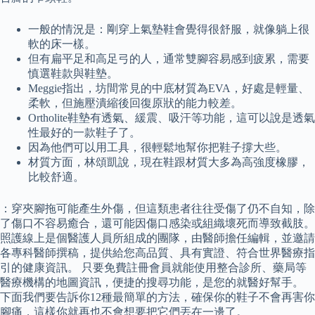
一般的情況是：剛穿上氣墊鞋會覺得很舒服，就像躺上很
軟的床一樣。
但有扁平足和高足弓的人，通常雙腳容易感到疲累，需要
慎選鞋款與鞋墊。
Meggie指出，坊間常見的中底材質為EVA，好處是輕量、
柔軟，但施壓潰縮後回復原狀的能力較差。
Ortholite鞋墊有透氣、緩震、吸汗等功能，這可以說是透氣
性最好的一款鞋子了。
因為他們可以用工具，很輕鬆地幫你把鞋子撐大些。
材質方面，林頌凱說，現在鞋跟材質大多為高強度橡膠，
比較舒適。
：穿夾腳拖可能產生外傷，但這類患者往往受傷了仍不自知，除
了傷口不容易癒合，還可能因傷口感染或組織壞死而導致截肢。
照護線上是個醫護人員所組成的團隊，由醫師擔任編輯，並邀請
各專科醫師撰稿，提供給您高品質、具有實證、符合世界醫療指
引的健康資訊。 只要免費註冊會員就能使用整合診所、藥局等
醫療機構的地圖資訊，便捷的搜尋功能，是您的就醫好幫手。
下面我們要告訴你12種最簡單的方法，確保你的鞋子不會再害你
腳痛，這樣你就再也不會想要把它們丟在一邊了。