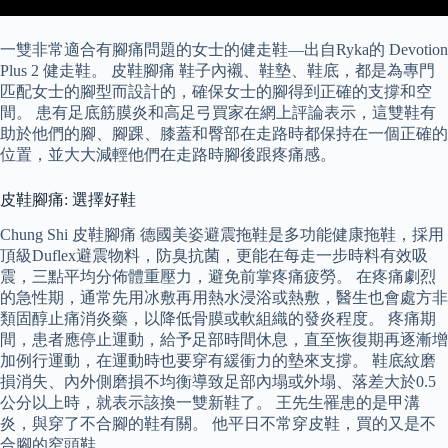
一雙非常適合有腳痛問題的女士的健走鞋—出自Ryka的 Devotion
Plus 2 健走鞋。 皮鞋腳痛 鞋子內襯、鞋墊、鞋底，都是為專門
匹配女士的腳型而設計的，確保女士的腳得到正確的支撐和空
間。 患有足底筋膜炎和高足弓買家在網上評論表示，這雙鞋有
助於他們的腳、腳踝、膝蓋和臀部在走路時都保持在一個正確的
位置，並大大減輕他們在走路時腳後跟疼痛感。
皮鞋腳痛: 選擇好鞋
Chung Shi 皮鞋腳痛 德國美姿避震拖鞋是多功能健康拖鞋，採用
頂級Duflex避震物料，防臭抗菌，更能在每走一步時料有效吸
震，三點平均分佈體重壓力，避免前掌疼痛疲勞。 在疼痛劇烈
的急性期，通常先用冰敷再用熱水浸浴或熱敷，醫生也會處方非
類固醇止痛消炎藥，以降低骨膜或軟組織的發炎程度。 疼痛期
間，患者應停止運動，給予足部時間休息，直至恢復期再逐漸增
加例行運動，在運動時也要穿有緩衝力的墊來支撐。 鞋底紋磨
損消失、內外側磨損不均衡導致足部內塌或外塌、落差大於0.5
公分以上時，就表示該換一雙新鞋了。 王先生罹患的是甲溝
炎，與穿了不合腳的鞋有關。 他平日不常穿皮鞋，買的又是不
合腳的窄頭鞋。