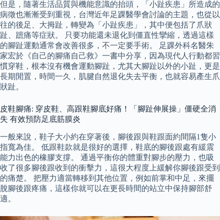
但是，隨著生活品質與機能意識的抬頭，「小趾疾患」所造成的
病徵也漸漸受到重視，台灣近年足踝醫學會討論的主題，也從以
往的後足、大拇趾，轉變為「小趾疾患」，其中便包括了爪狀
趾、蹠痛等症狀。 只要功能還未退化到僵直性攣縮，透過這樣
的腳趾運動通常會改善很多，不一定要手術。 足踝外科名醫朱
家宏於《自己的腳痛自己救》一書中分享，因為現代人行動都習
慣穿鞋，根本沒有機會運動腳趾，尤其大腳趾以外的小趾，更是
長期閒置，時間一久，肌腱自然退化失去平衡，也就容易產生爪
狀趾。
皮鞋腳痛: 穿皮鞋、高跟鞋腳底好痛！「腳趾伸展操」僵硬全消
失 有效預防足底筋膜炎
一般來說，鞋子大小約在穿著後，腳後跟與鞋跟面約間隔1隻小
指寬為佳。 低跟鞋款就是很好的選擇，鞋底的腳後跟處有緩震
能力出色的橡膠支撐。 通過平衡你的體重對腳步的壓力，也吸
收了很多腳後跟收到的衝擊力，這很大程度上緩解你腳後跟受到
的痛楚。 把壓力適當轉移到其他位置，例如前掌和中足，來擺
脫腳後跟疼痛，這樣你就可以在更長時間的站立中保持腳部舒
適。