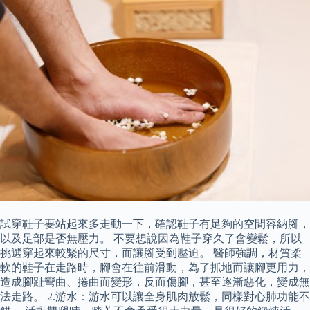
試穿鞋子要站起來多走動一下，確認鞋子有足夠的空間容納腳，
以及足部是否無壓力。 不要想說因為鞋子穿久了會變鬆，所以
挑選穿起來較緊的尺寸，而讓腳受到壓迫。 醫師強調，材質柔
軟的鞋子在走路時，腳會在往前滑動，為了抓地而讓腳更用力，
造成腳趾彎曲、捲曲而變形，反而傷腳，甚至逐漸惡化，變成無
法走路。 2.游水：游水可以讓全身肌肉放鬆，同樣對心肺功能不