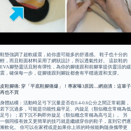
鞋墊強調了超軟緩震，給你盡可能多的舒適感。 鞋子也十分的
輕，而且鞋面材料采用了網狀設計，所以透氣性好。 這款鞋的
EVA腳墊靈活且附有彈性，為你的腳後跟和前腳掌提供靈活的緩
震，確保每一步，從腳後跟到腳趾都會有平穩過渡和支撐。
皮鞋腳痛: 穿「平底鞋腳痛爆」！專家曝3原因…網崩潰：這輩子
再也不買
身體結構﹕活動時足弓下沉量是否在0.4-0.6公分之間正常範圍，
若下沉過多，可能是功能性扁平足、內旋足（類似概念常稱為低
足弓）；若下沉不夠即外旋足（類似概念常稱為高弓足）。 另
一個同樣有效又更簡單的技巧就是繼續穿你的鞋子，直到它們逐
漸軟化。 你可以在家裡或是如果你上班的時候能夠隨身攜帶更