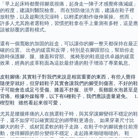
「早上起床時都覺得腳底很痛，起身走一陣子才感覺疼痛減緩」
的程度，建議到醫院檢查。 而在預防做法方面，建議在鞋子裡
放鞋墊，以及趁剛洗完澡時，以輕柔的動作做伸展操。 然而，
許多人尤其跑者選鞋時，習慣把鞋拿在手上量測有多輕，這是應
該被顛覆的選鞋模式。
還有一個寬敞的加固的趾盒，可以讓你的腳一整天都保持在最正
確的位置。 出色的緩震和反彈，特別是在腳跟部位，幫助你走
路時保護腳、腿、膝蓋和背部。 搖椅形的鞋底提供卓越的緩震
效果，經典的皮革鞋面為這款最舒適的鞋子增添了專業氣息。
皮鞋腳痛: 其實鞋子對我們來說是相當重要的東西，有些人覺得
隨便穿就好，但穿錯鞋子其實會讓我們的腳受到傷害。不好的鞋
子可能會造成足弓受傷、膝蓋不舒服、崁甲、長雞眼水泡甚至是
背痛。根據外媒報導，以下有6種鞋子，我們應該盡量避免。 1.
楔型鞋 雖然看起來很可愛，
尤其是腰腿疼痛的人在挑選鞋子時，與其穿讓腳變得不穩定的鞋
子，還不如穿可以確實固定的綁帶鞋更適合。 如果穿著尺寸比
腳大的鞋子、或材質柔軟的鞋子走路，在鞋子中的腳就會往前滑
動，使得腳跟的部分變得不穩定，走起路來啪噠啪噠的。 鞋