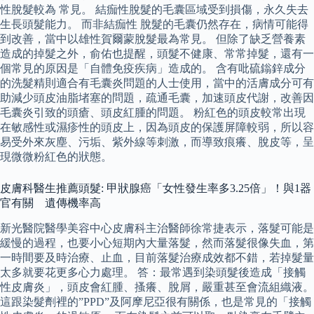
性脫髮較為 常見。 結痂性脫髮的毛囊區域受到損傷，永久失去
生長頭髮能力。 而非結痂性 脫髮的毛囊仍然存在，病情可能得
到改善，當中以雄性賀爾蒙脫髮最為常見。 但除了缺乏營養素
造成的掉髮之外，俞佑也提醒，頭髮不健康、常常掉髮，還有一
個常見的原因是「自體免疫疾病」造成的。 含有吡硫鎓鋅成分
的洗髮精則適合有毛囊炎問題的人士使用，當中的活膚成分可有
助減少頭皮油脂堵塞的問題，疏通毛囊，加速頭皮代謝，改善因
毛囊炎引致的頭瘡、頭皮紅腫的問題。 粉紅色的頭皮較常出現
在敏感性或濕疹性的頭皮上，因為頭皮的保護屏障較弱，所以容
易受外來灰塵、污垢、紫外線等刺激，而導致痕癢、脫皮等，呈
現微微粉紅色的狀態。
皮膚科醫生推薦頭髮: 甲狀腺癌「女性發生率多3.25倍」！與1器
官有關 遺傳機率高
新光醫院醫學美容中心皮膚科主治醫師徐常捷表示，落髮可能是
緩慢的過程，也要小心短期內大量落髮，然而落髮很像失血，第
一時間要及時治療、止血，目前落髮治療成效都不錯，若掉髮量
太多就要花更多心力處理。 答：最常遇到染頭髮後造成「接觸
性皮膚炎」，頭皮會紅腫、搔癢、脫屑，嚴重甚至會流組織液。
這跟染髮劑裡的”PPD”及阿摩尼亞很有關係，也是常見的「接觸