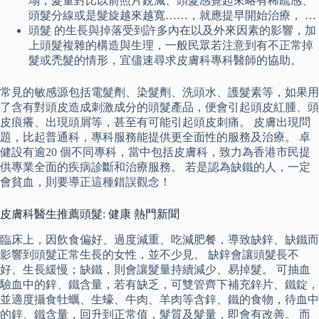
塌，髮量對比以前照片銳減、頭髮感覺起來略有稀疏感、
頭髮分線或是髮旋越來越寬……，就應提早開始治療， …
頭髮 的生長與掉落受到許多內在以及外來因素的影響，加
上頭髮複雜的構造與生理，一般民眾若注意到有不正常掉
髮或禿髮的情形，宜儘速尋求皮膚科專科醫師的協助。
常見的敏感源包括電髮劑、染髮劑、洗頭水、護髮素等，如果用
了含有對頭皮造成刺激成分的頭髮產品，便會引起頭皮紅腫、頭
皮痕癢、出現頭屑等，甚至有可能引起頭皮刺痛。 皮膚出現問
題，比起普通科，專科服務能提供更全面性的服務及治療。 卓
健設有逾20 個不同專科，當中包括皮膚科，致力為香港市民提
供專業全面的疾病診斷和治療服務。 若是認為缺鐵的人，一定
會貧血，則要導正這種錯誤觀念！
皮膚科醫生推薦頭髮: 健康 熱門新聞
臨床上，因飲食偏好、過度減重、吃減肥餐，導致缺鋅、缺鐵而
影響到頭髮正常生長的女性，並不少見。 缺鋅會讓頭髮長不
好、生長緩慢；缺鐵，則會讓髮量持續減少、易掉髮。 可抽血
驗血中的鋅、鐵含量，若有缺乏，可雙管齊下補充鋅片、鐵錠，
並適度攝食牡蠣、生蠔、牛肉、羊肉等含鋅、鐵的食物，待血中
的鋅、鐵含量，回升到正常值，髮質及髮量，即會有改善。 而