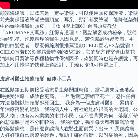
顏宗海建議，民眾若是一定要染髮，可以使用頭皮保護液，染髮
前先將保護液塗滿整個頭皮，耳朵、頸部都要塗滿，能降低染劑
中的毒物接觸到頭皮。 【妝同學上課6】台灣頭皮教父
「AROMASE艾瑪絲」紅得有道理！ 5觀點解密成功秘辛，號稱
油頭剋星、洗髮精界的醫生原因竟是… 若你屬於容易乾澀、毛
躁的白髮患者，那麼儂編則很推薦這款CIELO宣若EX染髮霜！
CIELO宣若EX染髮霜最特別的點在於，它的配方裡富含山茶花
油與向日葵油等多種植物性保濕因子，染髮同時也是在護髮，再
加上不用攪拌的快速上色設計，手殘女孩也可輕易上手。
皮膚科醫生推薦頭髮: 健康小工具
在脫髮第五期前接受治療是生髮關鍵時段， 當毛囊未完全萎縮
時接受治療，成效會更高。 一旦毛囊已萎縮至死亡， 恐怕任何
方法都難以把頭髮起死回生。 我身為一個皮膚科醫師，累積多
年治療落髮的經驗，我的病人中，有社經地位很高的大老闆、公
眾人物；也有兢兢業業的市井小民，但不管背景為何，落髮所帶
的悲傷幾乎是不分軒輊的。 我的門診，幾乎每天都有淚灑診間
的落髮病患，是什麼會讓病人在醫生面前哭了出來？ 我會讓病
人好好說自己落髮的經過，幫助正確的診斷，以對症治療，因為