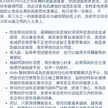
KAMINOWA法之羽有機防脫髮護髮素，防脫濃髮效果更佳。 若
你有鱗屑問題，就必須要為肌膚做好滋潤及保濕，並輕柔地塗搽
能防止發炎反應的高耐受性護膚品，每日使用一至兩次。 不
過，有三分之一的個案都是在20歲前開始患上的，並經常出現在
20至40歲之間的人士身上。
想改善頭皮狀況，最關鍵的就是做好清潔和促進頭皮血液
循環，所以像是熬夜、吸菸會影響血液循環不良，過度節
食減肥容易營養不足使得頭皮缺乏重要營養成分，都是會
阻礙頭皮循環，進而導致頭皮出問題。
第九點：如果希望頭髮長得好，也可以服用非荷爾蒙類的
養髮錠。
個顧問講得好清楚，我亦都放心好多，結果我就約左之後
個禮拜做植髮手術，但求一切順利….
Hello 醫師期待成為您最值得信任的專業醫療訊息平台，我
們提供您完整豐富且正確之醫療新訊，協助您時刻在健康
保健的道路做出最佳決定，擁有富足美好的健康人生。
來到內分泌科及新陳代謝科門診後，經過了身心、疾病及
營養的評估發現，患者本身沒有內分泌或其它內科疾病、
也沒有紅斑性狼瘡的跡象。
所以，只要身體機能老化，發現頭髮越來越細、越來越