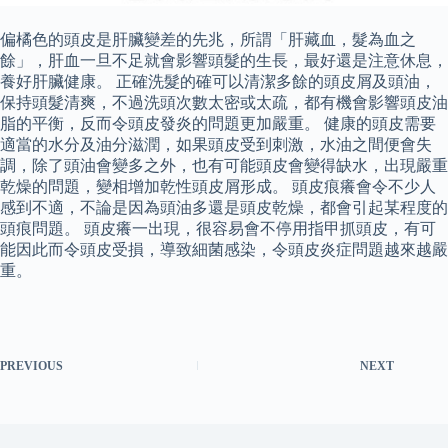
偏橘色的頭皮是肝臟變差的先兆，所謂「肝藏血，髮為血之
餘」，肝血一旦不足就會影響頭髮的生長，最好還是注意休息，
養好肝臟健康。 正確洗髮的確可以清潔多餘的頭皮屑及頭油，
保持頭髮清爽，不過洗頭次數太密或太疏，都有機會影響頭皮油
脂的平衡，反而令頭皮發炎的問題更加嚴重。 健康的頭皮需要
適當的水分及油分滋潤，如果頭皮受到刺激，水油之間便會失
調，除了頭油會變多之外，也有可能頭皮會變得缺水，出現嚴重
乾燥的問題，變相增加乾性頭皮屑形成。 頭皮痕癢會令不少人
感到不適，不論是因為頭油多還是頭皮乾燥，都會引起某程度的
頭痕問題。 頭皮癢一出現，很容易會不停用指甲抓頭皮，有可
能因此而令頭皮受損，導致細菌感染，令頭皮炎症問題越來越嚴
重。
PREVIOUS
NEXT