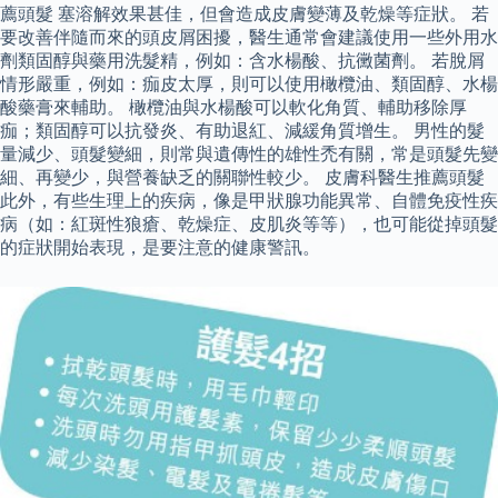
薦頭髮 塞溶解效果甚佳，但會造成皮膚變薄及乾燥等症狀。 若
要改善伴隨而來的頭皮屑困擾，醫生通常會建議使用一些外用水
劑類固醇與藥用洗髮精，例如：含水楊酸、抗黴菌劑。 若脫屑
情形嚴重，例如：痂皮太厚，則可以使用橄欖油、類固醇、水楊
酸藥膏來輔助。 橄欖油與水楊酸可以軟化角質、輔助移除厚
痂；類固醇可以抗發炎、有助退紅、減緩角質增生。 男性的髮
量減少、頭髮變細，則常與遺傳性的雄性禿有關，常是頭髮先變
細、再變少，與營養缺乏的關聯性較少。 皮膚科醫生推薦頭髮
此外，有些生理上的疾病，像是甲狀腺功能異常、自體免疫性疾
病（如：紅斑性狼瘡、乾燥症、皮肌炎等等），也可能從掉頭髮
的症狀開始表現，是要注意的健康警訊。