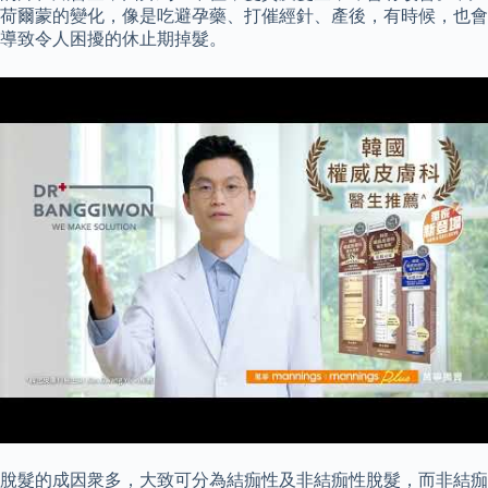
荷爾蒙的變化，像是吃避孕藥、打催經針、產後，有時候，也會
導致令人困擾的休止期掉髮。
脫髮的成因衆多，大致可分為結痂性及非結痂性脫髮，而非結痂