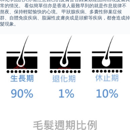
常的情況。 看似簡單但亦是香港人最難早到的就是作息規律不
熬夜、保持輕鬆愉快的心境。 甲狀腺疾病、多囊性卵巢症候
群、自體免疫疾病、脂漏性皮膚炎或是頭癬等疾病，都會造成掉
髮現象。