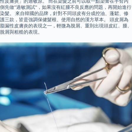
性皮膚炎」的過敏原。 而在染髮之前可以取一點染膏在手臂內
側先做”過敏測試”，如果沒有紅腫不良反應的問題，再開始進行
染髮。 來自韓國的品牌，針對不同頭皮有分成控油、蓬鬆、修
護三款，皆是強調保健髮根、使用自然的漢方草本。 頭皮屑為
脂漏性皮膚炎的表現之一，輕微為脫屑、重則出現頭皮紅、腫、
脫屑與粗糙的表現。