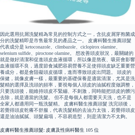
因此選用抗屑洗髮精為常見的控制方式之一，含抗皮屑芽孢菌成
分的洗髮精即是市售最常見的產品之一。 皮膚科醫生推薦頭髮
代表成分是 ketoconazole、climbazole、ciclopirox olamine、
selenium sulfide、piroctone olamine。 想改善頭皮狀況，最關鍵的
就是做好清潔和促進頭皮血液循環，所以像是熬夜、吸菸會影響
血液循環不良，過度節食減肥容易營養不足使得頭皮缺乏重要營
養成分，都是會阻礙頭皮循環，進而導致頭皮出問題。 頭皮的
保健，就像皮膚一樣，最重要的基礎保養是適當清潔，尤其是洗
髮精的選擇及洗頭的頻率，要視每個人頭皮的油膩程度做調整，
只要洗頭後，能維持頭皮不緊繃、不刺激，同時能把頭皮的髒污
去除，就是適當的洗髮。 但不是每個人都需要天天洗，也不是
全家人都適用同一瓶洗髮精。 皮膚科醫生推薦頭髮 洗完頭後，
若覺得頭皮乾癢不舒服，代表洗髮精的去油力太強，若覺得頭皮
還是油油膩膩、頭髮扁塌，不容易造型，則是清潔力不太夠。
皮膚科醫生推薦頭髮: 皮膚及性病科醫生 105 位