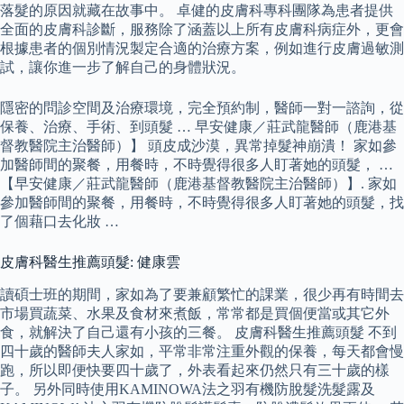
落髮的原因就藏在故事中。 卓健的皮膚科專科團隊為患者提供
全面的皮膚科診斷，服務除了涵蓋以上所有皮膚科病症外，更會
根據患者的個別情況製定合適的治療方案，例如進行皮膚過敏測
試，讓你進一步了解自己的身體狀況。
隱密的問診空間及治療環境，完全預約制，醫師一對一諮詢，從
保養、治療、手術、到頭髮 … 早安健康／莊武龍醫師（鹿港基
督教醫院主治醫師）】 頭皮成沙漠，異常掉髮神崩潰！ 家如參
加醫師間的聚餐，用餐時，不時覺得很多人盯著她的頭髮， …
【早安健康／莊武龍醫師（鹿港基督教醫院主治醫師）】. 家如
參加醫師間的聚餐，用餐時，不時覺得很多人盯著她的頭髮，找
了個藉口去化妝 …
皮膚科醫生推薦頭髮: 健康雲
讀碩士班的期間，家如為了要兼顧繁忙的課業，很少再有時間去
市場買蔬菜、水果及食材來煮飯，常常都是買個便當或其它外
食，就解決了自己還有小孩的三餐。 皮膚科醫生推薦頭髮 不到
四十歲的醫師夫人家如，平常非常注重外觀的保養，每天都會慢
跑，所以即便快要四十歲了，外表看起來仍然只有三十歲的樣
子。 另外同時使用KAMINOWA法之羽有機防脫髮洗髮露及