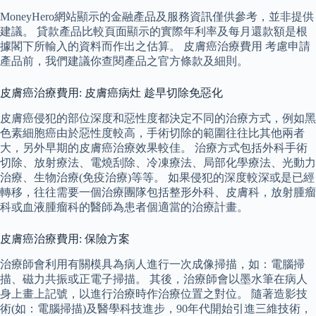
MoneyHero網站顯示的金融產品及服務資訊僅供參考，並非提供
建議。 貸款產品比較頁面顯示的實際年利率及每月還款額是根
據閣下所輸入的資料而作出之估算。 皮膚癌治療費用 考慮申請
產品前，我們建議你查閱產品之官方條款及細則。
皮膚癌治療費用: 皮膚癌病灶 趁早切除免惡化
皮膚癌侵犯的部位深度和惡性度都決定不同的治療方式，例如黑
色素細胞癌由於惡性度較高，手術切除的範圍往往比其他兩者
大，另外早期的皮膚癌治療效果較佳。 治療方式包括外科手術
切除、放射療法、電燒刮除、冷凍療法、局部化學療法、光動力
治療、生物治療(免疫治療)等等。 如果侵犯的深度較深或是已經
轉移，往往需要一個治療團隊包括整形外科、皮膚科，放射腫瘤
科或血液腫瘤科的醫師為患者個適當的治療計畫。
皮膚癌治療費用: 保險方案
治療師會利用有關模具為病人進行一次成像掃描，如：電腦掃
描、磁力共振或正電子掃描。 其後，治療師會以墨水筆在病人
身上畫上記號，以進行治療時作治療位置之對位。 隨著造影技
術(如：電腦掃描)及醫學科技進步，90年代開始引進三維技術，