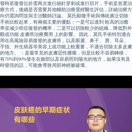
發時若復發位於需再次進行細針穿刺或進行切片，手術是首選治
療方式，後續是否需要其他輔助治療需經醫生評估，詳細治療方
向仍需詢問並與主治醫師討論。 莫氏顯微手術與傳統廣泛切除
手術比較起來，有兩個主要的優點：一是可以達到 較高的治癒
率並減少癌症復發的機率，二是可以切除較少的組織，降低對外
觀或功能 皮膚癌治療費用 上的影響。 因此，莫氏手術特別適合
用在高風險容易復發的皮膚癌，以及眼週、鼻子、 唇、耳朵、
手指、外生殖器等美容上或功能上較重要，不適合切除太多皮膚
的地方。 ：是最常見的皮膚惡性腫瘤，但是比較不容易轉移，
有70%到90%發生在臉部以及容易照到陽光的地方，如果沒有及
時發現的話，可能會導致局部神經被破壞。