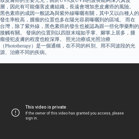
致皮膚癌的主要元兇，由於UVA及UVB的波長能夠深入真皮
層，因此有可能傷害皮膚組織，長遠會增加患皮膚癌的風險。
黑色素癌的成因一般認為與紫外線曝曬有關，其中又以白種人的
發生率較高，腫瘤的位置也多在陽光容易曝曬到的區域。 而在
台灣，除了紫外線，黑色素癌的發生也被認為跟一些化學藥劑的
接觸有關。 發病的位置則以四肢末端如手掌、腳掌上居多，腫
瘤侵犯皮膚的程度也較深厚。 照光治療或光照治療
（Phototherapy）是一個通稱，在不同的科別、用不同波段的光
源、治療不同的疾病。