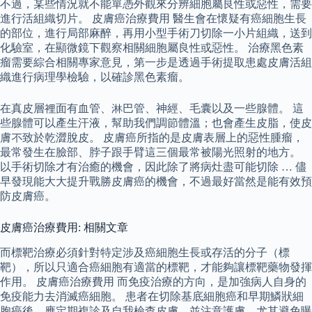
不過，某些情況就不能單憑外觀來分辨細胞屬良性或惡性，需要
進行活組織切片。 皮膚癌治療費用 醫生會在懷疑有癌細胞生長
的部位，進行局部麻醉，再用小型手術刀切除一小片組織，送到
化驗室，在顯微鏡下觀察相關細胞屬良性或惡性。 治療黑色素
瘤需要綜合相關專家意見，第一步是透過手術提取患處皮膚活組
織進行病理學檢驗，以確診黑色素瘤。
在真皮層裡面有血管、淋巴管、神經、毛囊以及一些腺體。 這
些腺體可以產生汗液，幫助我們調節體溫；也會產生皮脂，使皮
膚不致於乾澀脫皮。 皮膚癌所指的是皮膚表層上的惡性腫瘤，
最常發生在臉部、脖子跟手臂這三個最常被陽光照射的地方。
以手術切除才有治癒的機會，因此除了將病灶盡可能切除 … 儘
早發現能大大提升戰勝皮膚癌的機會，不過最好當然是能有效預
防皮膚癌。
皮膚癌治療費用: 相關文章
而標靶治療必須針對特定涉及癌細胞生長或存活的分子（標
靶），所以只適合癌細胞有適當的標靶，才能夠讓標靶藥物發揮
作用。 皮膚癌治療費用 而免疫治療的方向，是加強病人自身的
免疫能力去消滅癌細胞。 患者在切除基底細胞癌和早期鱗狀細
胞癌後，應定期複診及自我檢查皮膚，並注意護膚，尤其避免曝