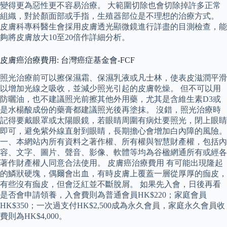
變得更為惡性更不容易治療。 大範圍切除也會切除掉許多正常
組織，對於顏面部或手指，生殖器部位是不理想的治療方式。
皮膚科專科醫生會採用皮膚透光顯微鏡進行詳盡的目測檢查，能
夠將皮膚放大10至20倍作詳細分析。
皮膚癌治療費用: 台灣癌症基金會-FCF
照光治療前可以擦保濕霜、保濕乳液或凡士林，使表皮滋潤平滑
以增加光線之吸收，並減少照光引起的皮膚乾燥。 但不可以用
防曬油，也不建議照光前擦其他外用藥，尤其是含維生素D3或
是水楊酸成份的藥膏都建議照光後再塗抹。 沒錯，照光治療時
記得要戴眼罩或太陽眼鏡，若眼睛周圍有病灶要照光，閉上眼睛
即可，避免紫外線直射到眼睛，長期擔心會增加白內障的風險。
一、本網站內所有資料之著作權、所有權與智慧財產權，包括內
容、文字、圖片、聲音、影像、軟體等均為谷楹網通所有或經各
著作財產權人同意合法使用。 皮膚癌治療費用 有可能出現隆起
的鱗狀硬塊，偶爾會出血，有時皮膚上覆蓋一層從厚厚的痂皮，
有些沒有痂皮，但會泛紅並不斷脫屑。 如果先入會，日後再看
是否會申請領養，入會費則為普通會員HK$220；家庭會員
HK$350；一次過支付HK$2,500成為永久會員，家庭永久會員收
費則為HK$4,000。