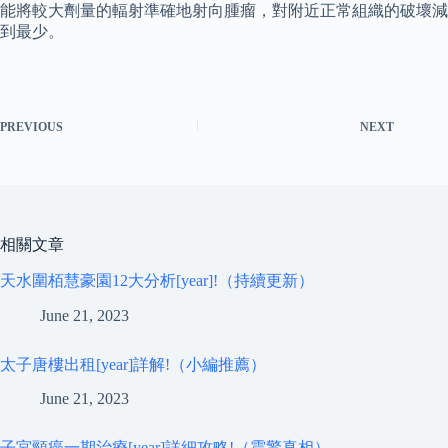
能將較大劑量的輻射準確地射向腫瘤，對附近正常組織的破壞減
到最少。
PREVIOUS
NEXT
相關文章
天水圍栢慧豪園12大分析[year]!（持續更新）
June 21, 2023
太子唐樓出租[year]詳解!（小編推薦）
June 21, 2023
子宮頸癌一期治療[year]詳細攻略!（震驚真相）