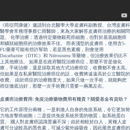
《癌症問康健》邀請到台北醫學大學皮膚科副教授、台灣皮膚科
醫學會常務理事蔡仁雨醫師，來為大家解答皮膚癌治療的相關問
題。 化學治療：透過特定藥物殺死癌細胞，但對於基底細胞癌
和鱗狀細胞癌的治療效果不佳。 而表淺型的皮膚癌，使用含5-
FU藥膏可能有些許幫助，若是黑色素瘤，則會使用
Dacarbazine（DTIC）和 Nitrosourea 等藥物，但治療效果仍比不
上其他療法。 如果是在政府醫院治療癌症，那麼不管是做化
療，手術治療，還是採取其他方式治療癌症，收費都不會太高。
但如果是在私家醫院治療癌症的話，收費將遠遠高於公立醫院的
收費。 由於癌症的治療難度大，如果只做一次手術，就能夠把
癌症徹底治好，那麼一次手術費只需要一兩萬左右。
皮膚癌治療費用: 免疫治療藥物費用有幾貴？關愛基金有資助？
它的工作原理分兩種，一是刺激人自身的免疫系統，令它更加努
力地攻擊癌細胞；二是提供免疫系統所需的物質，如系統蛋白
質。 國人對皮膚癌認識普遍不深；由於相較於白人，黃種人皮
膚可分泌較高的黑色素，可減少紫外線吸收，因此罹患皮膚癌的