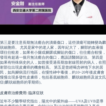
第三是要注意長期無法癒合的潰瘍傷口，這些潰瘍可能轉變為麟
狀細胞癌。 尤其是家中的老人家，因年紀大了，腳部的血液循
環往往較差，如果有小腿或腳踝或腳趾的傷口，往往癒合較慢，
發現有超過一個月無法癒合的傷口，應該請醫師診治。 第四是
如果有特殊病史的人，如曾接受過長期放射線照射的病人，在照
射部位出現皮膚癌的機會較高。 第五是曾經喝含砷地下水的居
民，如烏腳病流行地區，在慢性砷中毒後，約10~20年後皮膚會
慢慢出現多發性皮膚癌，包括基底細胞癌、麟狀細胞癌及波文氏
症(麟狀細胞癌的零期癌)。
皮膚癌治療費用: 臨床症狀
近年不少醫學研究指出，陽光中的紫外線——UVA及UVB是導