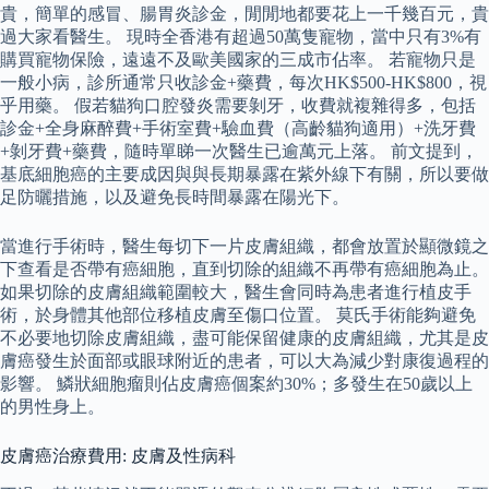
貴，簡單的感冒、腸胃炎診金，閒閒地都要花上一千幾百元，貴
過大家看醫生。 現時全香港有超過50萬隻寵物，當中只有3%有
購買寵物保險，遠遠不及歐美國家的三成市佔率。 若寵物只是
一般小病，診所通常只收診金+藥費，每次HK$500-HK$800，視
乎用藥。 假若貓狗口腔發炎需要剝牙，收費就複雜得多，包括
診金+全身麻醉費+手術室費+驗血費（高齡貓狗適用）+洗牙費
+剝牙費+藥費，隨時單睇一次醫生已逾萬元上落。 前文提到，
基底細胞癌的主要成因與與長期暴露在紫外線下有關，所以要做
足防曬措施，以及避免長時間暴露在陽光下。
當進行手術時，醫生每切下一片皮膚組織，都會放置於顯微鏡之
下查看是否帶有癌細胞，直到切除的組織不再帶有癌細胞為止。
如果切除的皮膚組織範圍較大，醫生會同時為患者進行植皮手
術，於身體其他部位移植皮膚至傷口位置。 莫氏手術能夠避免
不必要地切除皮膚組織，盡可能保留健康的皮膚組織，尤其是皮
膚癌發生於面部或眼球附近的患者，可以大為減少對康復過程的
影響。 鱗狀細胞瘤則佔皮膚癌個案約30%；多發生在50歲以上
的男性身上。
皮膚癌治療費用: 皮膚及性病科