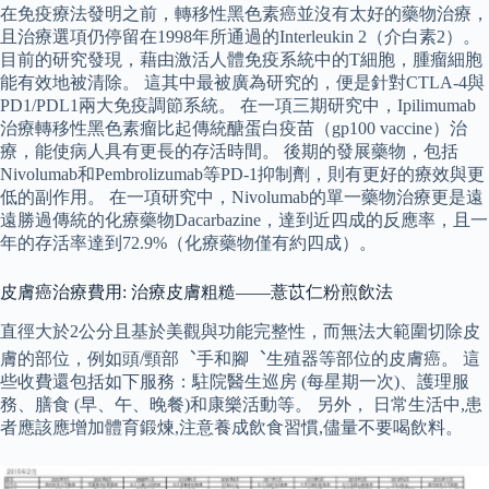
在免疫療法發明之前，轉移性黑色素癌並沒有太好的藥物治療，
且治療選項仍停留在1998年所通過的Interleukin 2（介白素2）。
目前的研究發現，藉由激活人體免疫系統中的T細胞，腫瘤細胞
能有效地被清除。 這其中最被廣為研究的，便是針對CTLA-4與
PD1/PDL1兩大免疫調節系統。 在一項三期研究中，Ipilimumab
治療轉移性黑色素瘤比起傳統醣蛋白疫苗（gp100 vaccine）治
療，能使病人具有更長的存活時間。 後期的發展藥物，包括
Nivolumab和Pembrolizumab等PD-1抑制劑，則有更好的療效與更
低的副作用。 在一項研究中，Nivolumab的單一藥物治療更是遠
遠勝過傳統的化療藥物Dacarbazine，達到近四成的反應率，且一
年的存活率達到72.9%（化療藥物僅有約四成）。
皮膚癌治療費用: 治療皮膚粗糙——薏苡仁粉煎飲法
直徑大於2公分且基於美觀與功能完整性，而無法大範圍切除皮
膚的部位，例如頭/頸部︑手和腳︑生殖器等部位的皮膚癌。 這
些收費還包括如下服務：駐院醫生巡房 (每星期一次)、護理服
務、膳食 (早、午、晚餐)和康樂活動等。 另外， 日常生活中,患
者應該應增加體育鍛煉,注意養成飲食習慣,儘量不要喝飲料。