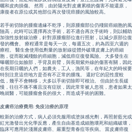
曬和皮肉損傷。 然而，由於陽光對皮膚累積的傷害不能還原，
康復者在原位或其他部位再次發現癌腫的風險較高。
若手術切除的腫瘤邊緣不乾淨，則原腫瘤部位仍殘留癌細胞的風
險高，此時可以選擇再次手術，若不適合再次手術時，則以輔助
加強性放射線治療，針對原腫瘤部位進行照射，以減少原部位復
發的機會。 療程通常是每天一次，每週五次，約為四至六週的
療程。 醫生會使用低劑量的放射線從體外破壞皮膚上的癌細
胞，從而殺滅殘餘的癌細胞，減低癌症復發風險。 大多發生在
曝曬部位如臉部，手背及前臂，與長期紫外線的傷害有關，因此
在長期日曬的人們，如農夫，工人，漁民等，在年紀大的時候要
特別注意這些地方是否有不正常的腫塊。 還好它的惡性度較
低，幾乎不會轉移，大多以手術切除即可根治。 但由於生長緩
慢，往往不痛不癢且沒有症狀，因此常常被人忽視，患者如果太
晚就醫，可能腫瘤會長的很大，而造成手術的困難。
皮膚癌治療費用: 免疫治療的原理
較新的治療方式，病人必須先服用或塗抹感光劑，再照射藍光或
紅光激發出光化學反應，產生自由基造成細胞壞死和組織破壞，
臨床可應用於淺層皮膚癌、嚴重型青春痘等疾病。 當皮膚癌復