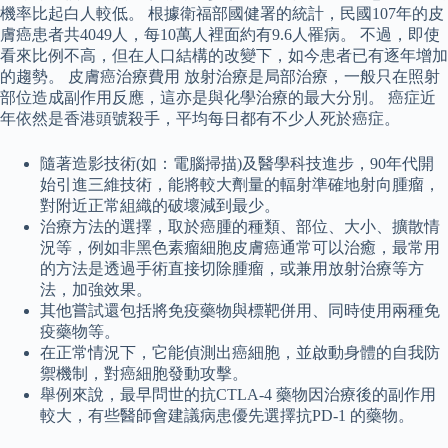
機率比起白人較低。 根據衛福部國健署的統計，民國107年的皮
膚癌患者共4049人，每10萬人裡面約有9.6人罹病。 不過，即使
看來比例不高，但在人口結構的改變下，如今患者已有逐年增加
的趨勢。 皮膚癌治療費用 放射治療是局部治療，一般只在照射
部位造成副作用反應，這亦是與化學治療的最大分別。 癌症近
年依然是香港頭號殺手，平均每日都有不少人死於癌症。
隨著造影技術(如：電腦掃描)及醫學科技進步，90年代開
始引進三維技術，能將較大劑量的輻射準確地射向腫瘤，
對附近正常組織的破壞減到最少。
治療方法的選擇，取於癌腫的種類、部位、大小、擴散情
況等，例如非黑色素瘤細胞皮膚癌通常可以治癒，最常用
的方法是透過手術直接切除腫瘤，或兼用放射治療等方
法，加強效果。
其他嘗試還包括將免疫藥物與標靶併用、同時使用兩種免
疫藥物等。
在正常情況下，它能偵測出癌細胞，並啟動身體的自我防
禦機制，對癌細胞發動攻擊。
舉例來說，最早問世的抗CTLA-4 藥物因治療後的副作用
較大，有些醫師會建議病患優先選擇抗PD-1 的藥物。