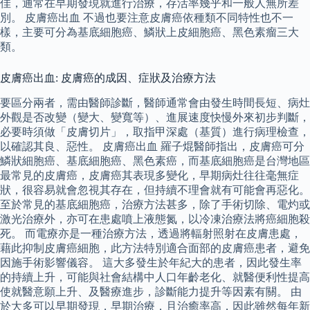
佳，通常在早期發現就進行治療，存活率幾乎和一般人無所差
別。 皮膚癌出血 不過也要注意皮膚癌依種類不同特性也不一
樣，主要可分為基底細胞癌、鱗狀上皮細胞癌、黑色素瘤三大
類。
皮膚癌出血: 皮膚癌的成因、症狀及治療方法
要區分兩者，需由醫師診斷，醫師通常會由發生時間長短、病灶
外觀是否改變（變大、變寬等）、進展速度快慢外來初步判斷，
必要時須做「皮膚切片」，取指甲深處（基質）進行病理檢查，
以確認其良、惡性。 皮膚癌出血 羅子焜醫師指出，皮膚癌可分
鱗狀細胞癌、基底細胞癌、黑色素癌，而基底細胞癌是台灣地區
最常見的皮膚癌，皮膚癌其表現多變化，早期病灶往往毫無症
狀，很容易就會忽視其存在，但持續不理會就有可能會再惡化。
至於常見的基底細胞癌，治療方法甚多，除了手術切除、電灼或
激光治療外，亦可在患處噴上液態氮，以冷凍治療法將癌細胞殺
死。 而電療亦是一種治療方法，透過將輻射照射在皮膚患處，
藉此抑制皮膚癌細胞，此方法特別適合面部的皮膚癌患者，避免
因施手術影響儀容。 這大多發生於年紀大的患者，因此發生率
的持續上升，可能與社會結構中人口年齡老化、就醫便利性提高
使就醫意願上升、及醫療進步，診斷能力提升等因素有關。 由
於大多可以早期發現，早期治療，且治癒率高，因此雖然每年新