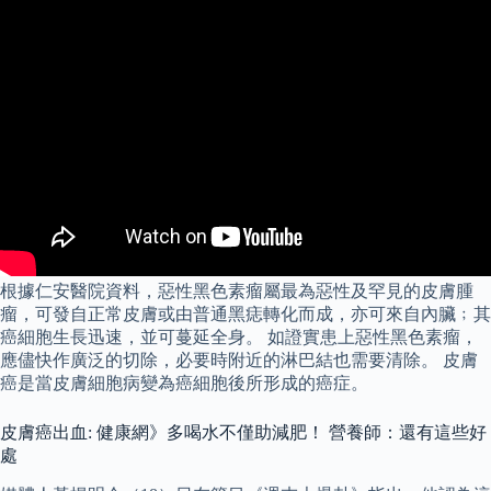
根據仁安醫院資料，惡性黑色素瘤屬最為惡性及罕見的皮膚腫
瘤，可發自正常皮膚或由普通黑痣轉化而成，亦可來自內臟﹔其
癌細胞生長迅速，並可蔓延全身。 如證實患上惡性黑色素瘤，
應儘快作廣泛的切除，必要時附近的淋巴結也需要清除。 皮膚
癌是當皮膚細胞病變為癌細胞後所形成的癌症。
皮膚癌出血: 健康網》多喝水不僅助減肥！ 營養師：還有這些好
處