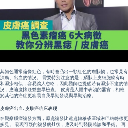
其顏色通常偏像紅色，有時會凸出一顆紅色的瘤狀物，也常見有
潰瘍、出血的情況。 需要特別注意的是，鱗狀上皮細胞癌有時
和濕疹相似，容易讓人忽略，因此醫師也提醒若有濕疹不癒的情
況，應適度懷疑並盡早檢查。 皮膚是人體中表淺的器官，相較
於其他的癌症更容易自我早期發現與早期治療。
皮膚癌出血: 皮肤癌临床表现
在觀察腫瘤複發方面，原處複發比遠處轉移或區域淋巴結轉移更
多見。 發現可疑的複發病灶後，應及時到醫院確診和手術。 再