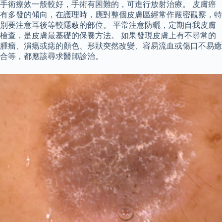
手術療效一般較好，手術有困難的，可進行放射治療。 皮膚癌
有多發的傾向，在護理時，應對整個皮膚區經常作嚴密觀察，特
別要注意耳後等較隱蔽的部位。 平常注意防曬，定期自我皮膚
檢查，是皮膚最基礎的保養方法。 如果發現皮膚上有不尋常的
腫瘤、潰瘍或痣的顏色、形狀突然改變、容易流血或傷口不易癒
合等，都應該尋求醫師診治。