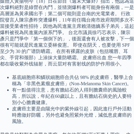
媒體人黃揚明今（18）日在節目《週末大爆卦》指出，他認為這
次爆料絕對是綠營在內鬥，並猜測爆料者可能身份有兩個，一是
高層派為黃承國出手；第二個可能則是台南的光電業者。 行政
院發言人陳宗彥昨突遭爆料，11年前任職台南市政府期間多次不
當接受業者性招待，因他為民進黨主席賴清德嫡系子弟兵，這起
爆料被視為民進黨內派系鬥爭。 台北市議員徐巧芯表示，陳宗
彥只是鬥爭中「第一個倒下的」，後面還會有人被攻擊，下一個
很有可能就是民進黨立委林俊憲。 即使在阴天，也要使用 SPF
至少为 30 的广谱防晒霜。 在所有裸露的皮肤（包括嘴唇、耳
尖、手背和颈部）上涂抹大量防晒霜。 皮膚癌出血 您一年四季
都在吸收紫外线辐射，而云层对有害射线的防护作用很小。
基底細胞癌和鱗狀細胞癌合共佔 98% 的皮膚癌，醫學上合
稱為「非黑色素瘤皮膚癌」(Non-Melanoma Skin Cancer)。
有一點值得注意，患有膽結石的人得到膽囊癌的風險較
高，所以說，年紀在60歲以上，且有膽結石病史的人要特
別小心膽囊健康。
皮膚癌主要是由陽光中的紫外線引起，因此進行戶外活動
時應做好防曬，另外也避免照紫外光燈，減低患皮膚癌的
風險。