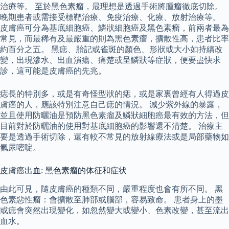
治療等。 至於黑色素瘤，最理想是透過手術將腫瘤徹底切除。
晚期患者或需接受標靶治療、免疫治療、化療、放射治療等。
皮膚癌可分為基底細胞癌、鱗狀細胞癌及黑色素瘤，前兩者最為
常見，而最稀有及最嚴重的則為黑色素瘤，擴散性高，患者比率
約百分之五。 黑痣、胎記或雀斑的顏色、形狀或大小如持續改
變，出現滲水、出血潰瘍、痛楚或呈鱗狀等症狀，便要盡快求
診，這可能是皮膚癌的先兆。
痣長的特別多，或是有奇怪型狀的痣，或是家裏曾經有人得過皮
膚癌的人，應該特別注意自己痣的情況。 減少紫外線的暴露，
並且使用防曬油是預防黑色素瘤及鱗狀細胞癌最有效的方法，但
目前對於防曬油的使用對基底細胞癌的影響還不清楚。 治療主
要是透過手術切除，還有較不常見的放射線療法或是局部藥物如
氟尿嘧啶。
皮膚癌出血: 黑色素瘤的体征和症状
由此可見，隨皮膚癌的種類不同，嚴重程度也會有所不同。 黑
色素惡性瘤：會擴散至肺部或腦部，容易致命。 患者身上的墨
或痣會突然出現變化，如忽然變大或變小、色素改變，甚至流出
血水。