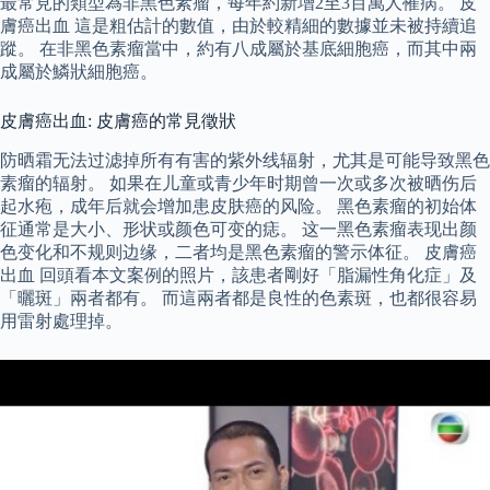
最常見的類型為非黑色素瘤，每年約新增2至3百萬人罹病。 皮
膚癌出血 這是粗估計的數值，由於較精細的數據並未被持續追
蹤。 在非黑色素瘤當中，約有八成屬於基底細胞癌，而其中兩
成屬於鱗狀細胞癌。
皮膚癌出血: 皮膚癌的常見徵狀
防晒霜无法过滤掉所有有害的紫外线辐射，尤其是可能导致黑色
素瘤的辐射。 如果在儿童或青少年时期曾一次或多次被晒伤后
起水疱，成年后就会增加患皮肤癌的风险。 黑色素瘤的初始体
征通常是大小、形状或颜色可变的痣。 这一黑色素瘤表现出颜
色变化和不规则边缘，二者均是黑色素瘤的警示体征。 皮膚癌
出血 回頭看本文案例的照片，該患者剛好「脂漏性角化症」及
「曬斑」兩者都有。 而這兩者都是良性的色素斑，也都很容易
用雷射處理掉。