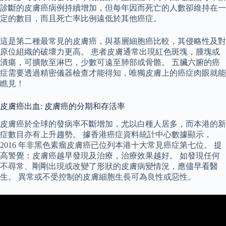
診斷的皮膚癌病例持續增加，但每年因而死亡的人數卻維持在一
定的數目，而且死亡率比例遠低於其他癌症。
這是第二種最常見的皮膚癌，與基層細胞癌比較，其侵略性及對
原位組織的破壞力更高。 患者皮膚通常出現紅色斑塊，腫塊或
潰瘍，可擴散至淋巴，少數可遠至肺部或骨骼。 五臟六腑的癌
症需要透過精密儀器檢查才能得知，唯獨皮膚上的癌症肉眼就能
瞧見！
皮膚癌出血: 皮膚癌的分期和存活率
皮膚癌於全球的發病率不斷增加，尤以白種人居多，而本港的新
症數目亦有上升趨勢。 據香港癌症資料統計中心數據顯示，
2016 年非黑色素瘤皮膚癌已位列本港十大常見癌症第七位。 提
高警覺：皮膚癌越早發現及治療，治療效果越好。 如發現任何
不尋常、剛剛出現或改變了形狀的皮膚病變情況，應儘早看醫
生。 異常或不受控制的皮膚細胞生長可為良性或惡性。