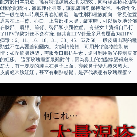
配方於日本製造，擁有特強潔膚及卸妝功效，同時蘊含椿花油等
8種珍貴精油，徹底淨化肌膚，讓肌膚時刻保持潔淨。 毛囊角化
症一般在幼年時期及青春期病發，無性別和種族傾向，常見位置
通常在上手臂、心口、上背部和大腿，嚴重時，可以廣泛地分佈
在臉部、肩胛、前臂、臀部和小腿位置。 有些女士覺得自己打
了HPV預防針便不會有疣, 但其實HPV針最多只會覆蓋9種HPV
病毒：6、11、16、18、31、33、45、52及58, 一般皮膚出現的種
類並不在其覆蓋範圍內。 如病情較輕，可用外塗藥物控制病
情；如丘疹膿皰型，需服食口服抗生素，還可利用激光控制皮膚
的紅疹。 這類玫瑰痤瘡最難對付，因為鼻上的油脂線變得愈來
愈大，有一塊塊的腫塊在鼻子上面，導致鼻子變凡愈來愈大。
皮膚經常臉紅紅，甚至有刺熱感覺，是否代表患有玫瑰痤瘡？