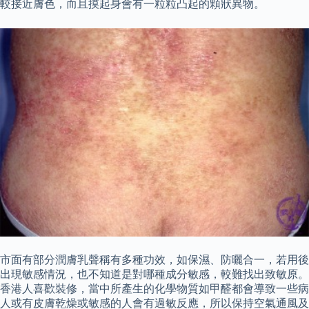
較接近膚色，而且摸起身會有一粒粒凸起的顆狀異物。
市面有部分潤膚乳聲稱有多種功效，如保濕、防曬合一，若用後
出現敏感情況，也不知道是對哪種成分敏感，較難找出致敏原。
香港人喜歡裝修，當中所產生的化學物質如甲醛都會導致一些病
人或有皮膚乾燥或敏感的人會有過敏反應，所以保持空氣通風及