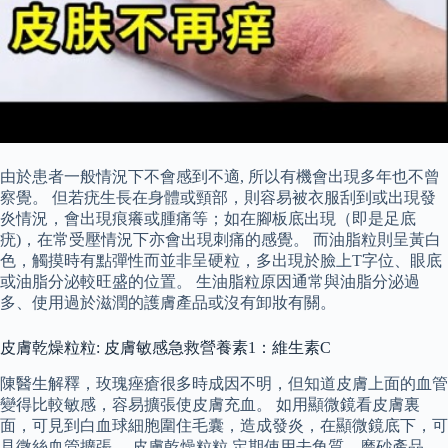
由於患者一般情況下不會感到不適, 所以有機會出現多年也不曾
察覺。 但若疣生長在身體或頸部，則容易被衣服刮到或出現發
炎情況，會出現痕癢或腫痛等；如在腳板底出現（即是足底
疣)，在常受壓情況下亦會出現刺痛的感覺。 而油脂粒則呈黃白
色，觸摸時有點彈性而並非呈硬粒，多出現於臉上T字位、眼底
或油脂分泌較旺盛的位置。 生油脂粒原因通常與油脂分泌過
多、使用過於滋潤的護膚產品或沒有卸妝有關。
皮膚乾燥粒粒: 皮膚敏感急救營養素1：維生素C
陳醫生解釋，玫瑰痤瘡很多時成因不明，但知道皮膚上面的血管
變得比較敏感，容易擴張使皮膚充血。 如用顯微鏡看皮膚裏
面，可見到白血球細胞圍住毛囊，造成發炎，在顯微鏡底下，可
見微絲血管擴張。 皮膚乾燥粒粒 定期使用去角質、磨砂產品，