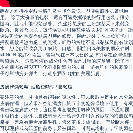
將配方維持在弱酸性將刺激性降至最低，即便敏感性肌膚也適
用。 除了大份量的包裝，還有可隨身攜帶的旅行用包裝，讓你
隨時、隨地都能輕鬆保養。 久坐冷氣房的上班族整天下來難免
眼角、鼻翼會脫妝，這時候就可用棉花棒沾取少許乳液塗抹，讓
過度乾燥的區塊得到最即時的修復。 除此之外，在上妝前也可
搭配這款保濕力絕佳的乳液，細緻的質地不造成黏膩又能有效鎖
水，想必能讓妝容更加服貼、自然。 關注日本美妝的朋友們對
MINON 或許不陌生，曾經只在日本販售的品牌如今在台灣也能
輕鬆購入。 這款乳液的成分中含有高達11種的胺基酸，除了基
本的保濕效果與可強化肌膚防禦力的功能；還有強化的胺基酸分
子可幫助提升彈力，打造水潤又 Q嫩的美麗肌膚。
皮膚乾燥粒粒: 油脂粒類型2.粟粒腫
要注意的是，甘油具有很強的吸水性，可以吸取空氣中的水分為
皮膚保濕，但若果在空氣濕度低於五十的乾燥環境下使用，有機
會倒吸皮膚的水分，這也是為甚麼愈用愈乾的原因。 不過胡醫
生就指出，油性肌膚或暗瘡人士應避免使用過於滋潤的護膚保濕
產品，因為有機會堵塞毛孔，帶來更多皮膚問題。 至於暗粒便
可以理解成為暗瘡的前身，又被稱為「封閉式粉刺」，它的顏色