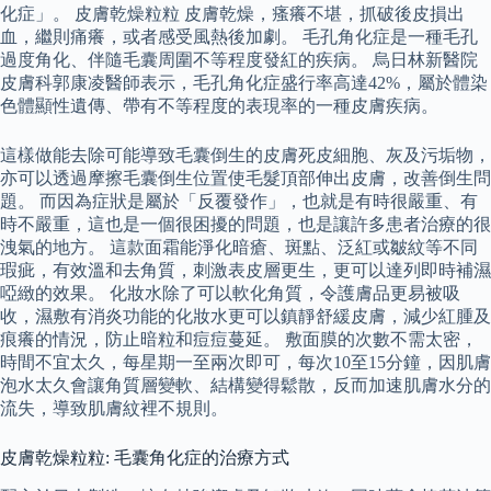
化症」。 皮膚乾燥粒粒 皮膚乾燥，瘙癢不堪，抓破後皮損出
血，繼則痛癢，或者感受風熱後加劇。 毛孔角化症是一種毛孔
過度角化、伴隨毛囊周圍不等程度發紅的疾病。 烏日林新醫院
皮膚科郭康凌醫師表示，毛孔角化症盛行率高達42%，屬於體染
色體顯性遺傳、帶有不等程度的表現率的一種皮膚疾病。
這樣做能去除可能導致毛囊倒生的皮膚死皮細胞、灰及污垢物，
亦可以透過摩擦毛囊倒生位置使毛髮頂部伸出皮膚，改善倒生問
題。 而因為症狀是屬於「反覆發作」，也就是有時很嚴重、有
時不嚴重，這也是一個很困擾的問題，也是讓許多患者治療的很
洩氣的地方。 這款面霜能淨化暗瘡、斑點、泛紅或皺紋等不同
瑕疵，有效溫和去角質，刺激表皮層更生，更可以達列即時補濕
啞緻的效果。 化妝水除了可以軟化角質，令護膚品更易被吸
收，濕敷有消炎功能的化妝水更可以鎮靜舒緩皮膚，減少紅腫及
痕癢的情況，防止暗粒和痘痘蔓延。 敷面膜的次數不需太密，
時間不宜太久，每星期一至兩次即可，每次10至15分鐘，因肌膚
泡水太久會讓角質層變軟、結構變得鬆散，反而加速肌膚水分的
流失，導致肌膚紋裡不規則。
皮膚乾燥粒粒: 毛囊角化症的治療方式