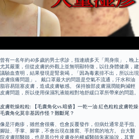
曾有一名年約40多歲的男士求診，指連續多天「周身痕」，晚上
尤其嚴重，但從皮膚的外觀上並無明顯特徵，以往身體健康，建
議驗血查明，結果發現是腎衰竭，「因為毒素排不出，所以出現
皮膚痕癢問題」。 戴口罩最大的問題是空氣不流通，汗水和油
脂容易阻塞皮膚，造成皮膚敏感。 保持臉部皮膚濕潤能夠減輕
皮膚問題，所以使用保濕乳液能相對地舒緩口罩所帶來的問題。
皮膚乾燥粒粒: 【毛囊角化vs.暗瘡】一乾一油 紅色粒粒皮膚乾燥
毛囊角化莫非基因作怪？難斷尾？
像是汗皰疹，雖然會很癢、也會反覆發作，但病灶通常是手指、
腳趾、手掌、腳掌，不會出現在膝窩、手肘窩的地方。 台大醫
院皮膚部醫師，也是異位性皮膚炎的權威醫師朱家瑜說，其實