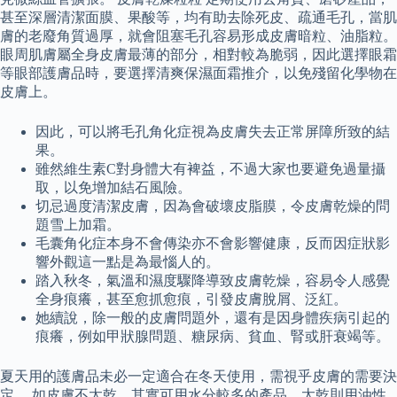
甚至深層清潔面膜、果酸等，均有助去除死皮、疏通毛孔，當肌
膚的老廢角質過厚，就會阻塞毛孔容易形成皮膚暗粒、油脂粒。
眼周肌膚屬全身皮膚最薄的部分，相對較為脆弱，因此選擇眼霜
等眼部護膚品時，要選擇清爽保濕面霜推介，以免殘留化學物在
皮膚上。
因此，可以將毛孔角化症視為皮膚失去正常屏障所致的結
果。
雖然維生素C對身體大有裨益，不過大家也要避免過量攝
取，以免增加結石風險。
切忌過度清潔皮膚，因為會破壞皮脂膜，令皮膚乾燥的問
題雪上加霜。
毛囊角化症本身不會傳染亦不會影響健康，反而因症狀影
響外觀這一點是為最惱人的。
踏入秋冬，氣溫和濕度驟降導致皮膚乾燥，容易令人感覺
全身痕癢，甚至愈抓愈痕，引發皮膚脫屑、泛紅。
她續說，除一般的皮膚問題外，還有是因身體疾病引起的
痕癢，例如甲狀腺問題、糖尿病、貧血、腎或肝衰竭等。
夏天用的護膚品未必一定適合在冬天使用，需視乎皮膚的需要決
定。 如皮膚不太乾，其實可用水分較多的產品，太乾則用油性