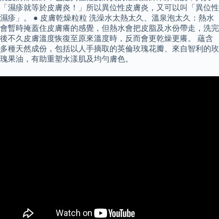
「濕疹就等於皮膚炎！」所以異位性皮膚炎，又可以叫「異位性
濕疹」。 ● 皮膚乾燥粒粒 洗澡水太熱太久、溫泉泡太久：熱水
會暫時掩蓋住皮膚癢的感覺，但熱水會把皮脂及水份帶走，洗完
後不久皮膚溫度恢復至原來溫度時，反而會更乾燥更癢。 蘊含
多種天然成份，包括以人手摘取的英倫玫瑰花瓣、來自智利的玫
瑰果油，有助重塑水漾肌及均勻膚色。