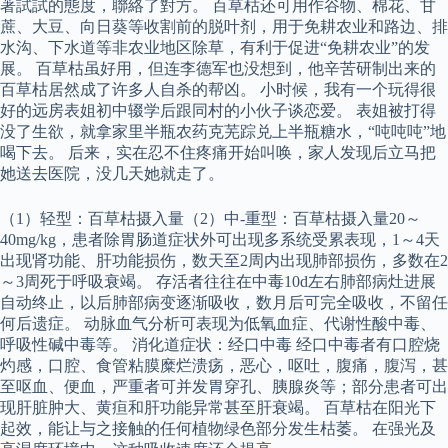
著試試的態度，聯絡了對方。 百草枯还可用作谷物、棉花、甘
蔗、大豆、向日葵等收割前的脱叶剂，用于免耕农业和路边、排
水沟、下水道等非农业地区除草，有利于促进“免耕农业”的发
展。 百草枯虽好用，但连李德军也没想到，他辛苦研制出来的
百草枯居然成了许多人自杀的帮凶。 小时候，我有一个玩得很
好的远房表姐初中辍学后跟同村的小伙子谈恋爱。 表姐被打得
没了生欲，就拿家里半瓶农药克芜踪兑上半瓶糖水，“吨吨吨”地
喝下去。 后来，实在忍不住疼痛开始叫唤，家人发现后立马把
她送去医院，没几天她就走了。
（1）轻型：百草枯摄入量（2）中-重型：百草枯摄入量20～
40mg/kg，患者除胃肠道症状外可出现多系统受累表现，1～4天
出现肾功能、肝功能损伤，数天至2周内出现肺部损伤，多数在2
～3周死于呼吸衰竭。 存活者往往在中毒10d左右肺部病灶进展
自动终止，以后肺部病变逐渐吸收，数月后可完全吸收，不留任
何后遗症。 动脉血气分析可表现为低氧血症、代谢性酸中毒、
呼吸性碱中毒等。 消化道症状：经口中毒 经口中毒者有口腔烧
灼感，口腔、食管粘膜糜烂溃疡，恶心，呕吐，腹痛，腹泻，甚
至呕血、便血，严重者可并发胃穿孔、胰腺炎等；部分患者可出
现肝脏肿大、黄疸和肝功能异常甚至肝衰竭。 百草枯在阳光下
起效，能让与之接触的任何植物绿色部分发生枯萎。 在强光及