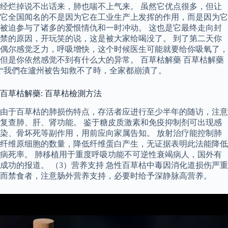
经烂掉说不出话来，肺也喘不上气来。 虽然它优点很多，但让
它全国闻名的不是因为它在工业生产上发挥的作用，而是因为它
被迫参与了诸多的爱恨情仇和一时冲动。 这也是它最终走向封
禁的原因，开玩笑的说，这是被大家给喝没了。 到了第二天你
偶尔感觉乏力，呼吸增快，这个时候医生可能就要给你吸氧了，
但是你依然感觉不到有什么大的异常。 百草枯解藥 百草枯解藥
“我們在瀘州被告知救不了時，全家都崩潰了。
百草枯解藥: 百草枯檢測方法
由于百草枯的肺损伤特点，存活者应进行至少半年的随访，注意
复查肺、肝、肾功能。 鉴于糖皮质激素和免疫抑制剂可出现感
染、骨坏死等副作用，用前应向家属告知。 放射治疗能控制肺
纤维原细胞的数量，降低纤维蛋白产生，无证据表明此法能降低
病死率。 肺移植用于重度呼吸功能不可逆性衰竭病人，国外有
成功的报道。 （3）营养支持 急性百草枯中毒因消化道损伤严重
而禁食者，注意肠外营养支持，必要时给予深静脉高营养。