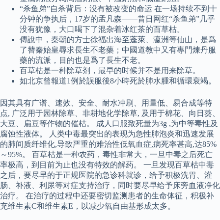
“杀鱼弟”自杀背后：没有被改变的命运 在一场持续不到十
分钟的争执后，17岁的孟凡森——昔日网红“杀鱼弟”几乎
没有犹豫，大口喝下了混杂着冰红茶的百草枯。
傳說中，秦朝的方士徐福出海至蓬萊、瀛洲等仙山，是爲
了替秦始皇尋求長生不老藥；中國道教中又有專門煉丹服
藥的流派，目的也是爲了長生不老。
百草枯是一种除草剂，最早的时候并不是用来除草。
如北京曾報道1例於誤服後8小時死於肺水腫和循環衰竭。
因其具有广谱、速效、安全、耐水冲刷、用量低、易合成等特
点, 广泛用于园林除草、非耕地化学除草, 及用于棉花、向日葵、
大豆、扁豆等作物的催枯。 成人口服致死量为3g ,为中等毒性及
腐蚀性液体。 人类中毒最突出的表现为急性肺泡炎和迅速发展
的肺间质纤维化,导致严重的难治性低氧血症,病死率甚高,达85%
～95%。 百草枯是一种农药，毒性非常大，一旦中毒之后死亡
率极高，到目前为止也没有特效的解药。 一旦发现百草枯中毒
之后，要尽早的于正规医院的急诊科就诊，给予积极洗胃、灌
肠、补液、利尿等对症支持治疗，同时要尽早给予床旁血液净化
治疗。 在治疗的过程中还要密切监测患者的生命体征，积极补
充维生素C和维生素E，以减少氧自由基形成太多。