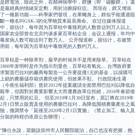
是鋰電池，除此之外，在精神病學中，鋰鹽（即「碳酸鋰」）還
是最經典的情緒安定劑，用於治療躁狂症。 而現在，鋰又增添
了一種新功能——科學家們發現，在果蠅身上，鋰似乎能通過阻
斷一種名叫GSK-3的化學物質來延長壽命。 在过往媒体报道
中，据估计，每年因为百草枯中毒致死的人数曾达到万人以上。
国家农业部曾在北京约谈多家百草枯企业，会议上通报，年均中
毒发病人数可能达到了数万人。 公开报道称，据估计，在被禁
用前，每年因为百草枯中毒致死的人数约万人。
百草枯是一种除草剂，最早的时候并不是用来除草。 百草枯在
1860年发明时是作为指示剂显色，百草枯有氧化… 台灣政府要
求製造巴拉刈的廠商每製造一公升要提撥1元的基金，以採購可
上鎖的農藥儲存箱供農民使用，但效果不彰。 行政院衛生署
（今衛生福利部）曾於2012年提案建請全面禁用巴拉刈以降低自
殺率，但因對於農業影響太大而遭農政單位拒絕，2016年春節後
起，只禁用於紅豆。 但至2019年1月30日宣布，原訂將在2019年
2月1日禁止販賣及使用的農藥巴拉刈，為降低囤積農藥產生之風
險，微調禁令「延後至2020年2月1日實施」（禁止加工、輸入及
分裝的時程仍依原公告辦理）。
”陳仕永說，當聽說崇州市人民醫院能治，自己也沒有把握，抱