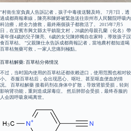
”村衛生室負責人告訴記者，孩子中毒後送醫及時。 7月7日，透
過成都商報牽線，陳亮和陳婷被緊急送往崇州市人民醫院呼吸內
科治療，經全力搶救，最終兩個孩子都救活了。 2015年7月5
日，在宜賓市興文縣太平鎮龍文村，28歲的母親孔蘭（化名）帶
著年僅4歲的兒子陳亮、6歲的女兒陳婷獨自在家時，導致孩子誤
食百草枯。 ”父親陳仕永告訴成都商報記者，當地農村都知道喝
百草枯無藥可救，一家人悲痛到極點。
百草枯解藥: 百草枯分佈情況
不过，当时国内使用的百草枯还都依赖进口，使用范围也相对较
小。 吞服百草枯后，会出现恶心、呕吐、甚至呕血便血的情
况。 百草枯解藥 接着药剂在身体中扩散，导致肾脏受损，轻则
影响肾功能，重则造成尿毒症。 然后肺部会受损，最终吞服的
人会因呼吸衰竭离世。