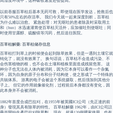
高湿度环境中，这种吸收速度还会提高。
以前吞服百草枯后基本无药可救，即使现在医学发达，抢救后也
只有50%左右的存活率。 我们今天就一起来深度剖析，百草枯
为什么难以治愈。 紧急处理：对无呕吐的患者除及时采取用土
和（huo）水迅速灌胃使百草枯灭活外，应加催吐剂使呕吐；同
时使用甘露醇、硫酸镁等泻药，然后送往医院。
百草枯解藥: 百草枯储存信息
百草枯打到草上的时候便会起到除草效果，但是一遇到土壤它就
钝化了，就没有效果了。 换句话说，百草枯不会造成污染、不
会伤害植物的根，也不会在土壤和植株里面造成残留危害。 这
种分子也无法在人体内被消耗，因为它本身可以看作一个杂氮
环，因为自身的原子分布和分子结构使，使之形成了一个特殊的
共轭体系。 游离的电子会被这个系统摄取，然后强加到其他分
子上。 但它的作用就像催化剂，过程前后本身都没有变化，因
此本身并不会被消耗。
1882年首度合成巴拉刈，在1955年被英國ICI公司（先正達的前
身）發現其具有除草的特性。 百草枯解藥 1962年，由ICI公司註
冊並開始生產巴拉刈除草劑。 現在，超過120個國家使用，也有