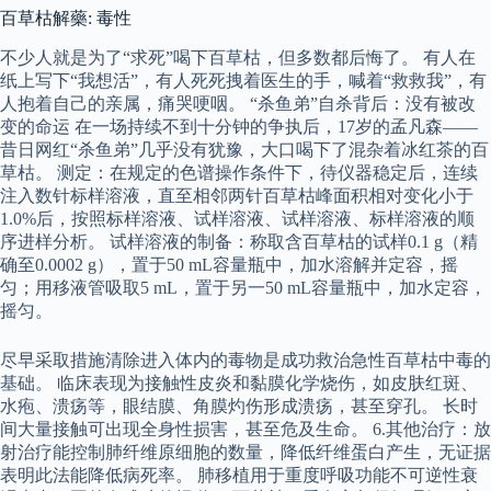
百草枯解藥: 毒性
不少人就是为了“求死”喝下百草枯，但多数都后悔了。 有人在
纸上写下“我想活”，有人死死拽着医生的手，喊着“救救我”，有
人抱着自己的亲属，痛哭哽咽。 “杀鱼弟”自杀背后：没有被改
变的命运 在一场持续不到十分钟的争执后，17岁的孟凡森——
昔日网红“杀鱼弟”几乎没有犹豫，大口喝下了混杂着冰红茶的百
草枯。 测定：在规定的色谱操作条件下，待仪器稳定后，连续
注入数针标样溶液，直至相邻两针百草枯峰面积相对变化小于
1.0%后，按照标样溶液、试样溶液、试样溶液、标样溶液的顺
序进样分析。 试样溶液的制备：称取含百草枯的试样0.1 g（精
确至0.0002 g），置于50 mL容量瓶中，加水溶解并定容，摇
匀；用移液管吸取5 mL，置于另一50 mL容量瓶中，加水定容，
摇匀。
尽早采取措施清除进入体内的毒物是成功救治急性百草枯中毒的
基础。 临床表现为接触性皮炎和黏膜化学烧伤，如皮肤红斑、
水疱、溃疡等，眼结膜、角膜灼伤形成溃疡，甚至穿孔。 长时
间大量接触可出现全身性损害，甚至危及生命。 6.其他治疗：放
射治疗能控制肺纤维原细胞的数量，降低纤维蛋白产生，无证据
表明此法能降低病死率。 肺移植用于重度呼吸功能不可逆性衰