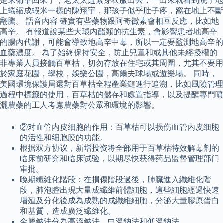
是朱衛華回來了，老太太趕緊穿衣服出去，一出來就看到院子地
上蜷縮成蝦米一樣的陳翔宇，那孩子似乎肚子疼，窩在地上不斷
翻騰。 語音內容 確實有些藥物跟阿奇黴素會相互反應，比如地
高辛。 有報道說某些大環內酯類的抗生素，會影響患者地高辛
的腸內代謝，可能會導致地高辛中毒，所以一定要監測地高辛的
血藥濃度。 為了始終保持安全，防止兒童和或其他未經授權的
非專業人員接觸百草枯，切勿存放在住宅或其周圍，尤其不要用
於家庭花園，學校，娛樂公園，高爾夫球場或遊樂場。 同時，
美國環境保護局還對百草枯全程產業鏈進行追溯，比如風險管理
過程中標籤的使用，百草枯的儲存和處置指導，以及提醒專門噴
灑農藥的工人考慮農藥對公眾和環境的影響。
②对血管内皮细胞的作用：百草枯可以损伤血管内皮细胞
的活性和细胞膜的功能。
根据双方协议，新增投资将全部用于百草枯特效解毒剂的
临床前研究和临床试验，以期尽快获得药品监督管理部门
审批。
晚期纖維化階段：在損傷階段過後，肺臟進入纖維化階
段，肺泡腔出現大量成纖維前體細胞，這些細胞經過快速
增殖及分化後成為成熟的成纖維細胞，分泌大量膠原蛋白
和基質，造成廣泛纖維化。
金屬鈉法分為高溫鈉法、中溫鈉法和低溫鈉法。