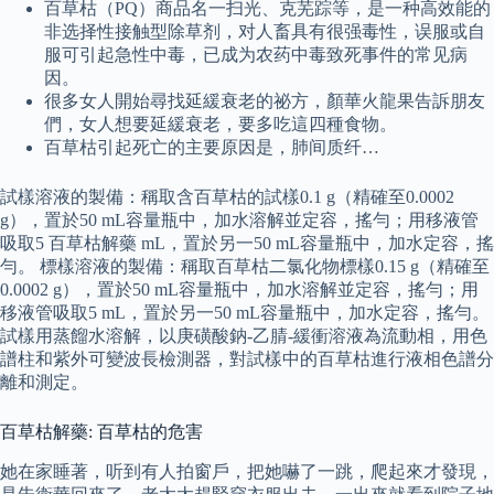
百草枯（PQ）商品名一扫光、克芜踪等，是一种高效能的
非选择性接触型除草剂，对人畜具有很强毒性，误服或自
服可引起急性中毒，已成为农药中毒致死事件的常见病
因。
很多女人開始尋找延緩衰老的祕方，顏華火龍果告訴朋友
們，女人想要延緩衰老，要多吃這四種食物。
百草枯引起死亡的主要原因是，肺间质纤…
試樣溶液的製備：稱取含百草枯的試樣0.1 g（精確至0.0002
g），置於50 mL容量瓶中，加水溶解並定容，搖勻；用移液管
吸取5 百草枯解藥 mL，置於另一50 mL容量瓶中，加水定容，搖
勻。 標樣溶液的製備：稱取百草枯二氯化物標樣0.15 g（精確至
0.0002 g），置於50 mL容量瓶中，加水溶解並定容，搖勻；用
移液管吸取5 mL，置於另一50 mL容量瓶中，加水定容，搖勻。
試樣用蒸餾水溶解，以庚磺酸鈉-乙腈-緩衝溶液為流動相，用色
譜柱和紫外可變波長檢測器，對試樣中的百草枯進行液相色譜分
離和測定。
百草枯解藥: 百草枯的危害
她在家睡著，听到有人拍窗戶，把她嚇了一跳，爬起來才發現，