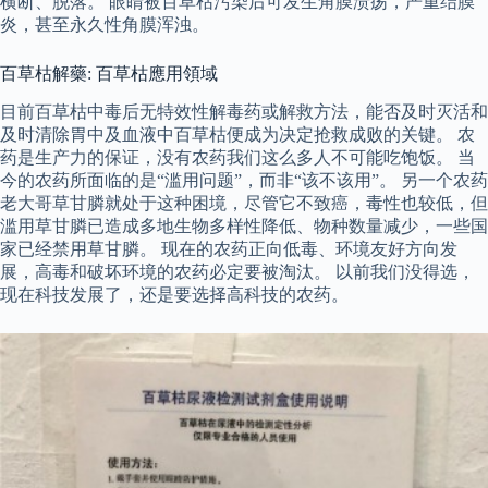
横断、脱落。 眼睛被百草枯污染后可发生角膜溃疡，严重结膜
炎，甚至永久性角膜浑浊。
百草枯解藥: 百草枯應用領域
目前百草枯中毒后无特效性解毒药或解救方法，能否及时灭活和
及时清除胃中及血液中百草枯便成为决定抢救成败的关键。 农
药是生产力的保证，没有农药我们这么多人不可能吃饱饭。 当
今的农药所面临的是“滥用问题”，而非“该不该用”。 另一个农药
老大哥草甘膦就处于这种困境，尽管它不致癌，毒性也较低，但
滥用草甘膦已造成多地生物多样性降低、物种数量减少，一些国
家已经禁用草甘膦。 现在的农药正向低毒、环境友好方向发
展，高毒和破坏环境的农药必定要被淘汰。 以前我们没得选，
现在科技发展了，还是要选择高科技的农药。