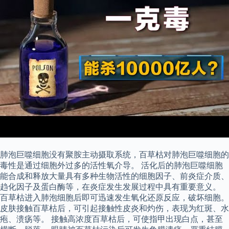
肺泡巨噬细胞没有聚胺主动摄取系统，百草枯对肺泡巨噬细胞的
毒性是通过细胞外过多的活性氧介导。 活化后的肺泡巨噬细胞
能合成和释放大量具有多种生物活性的细胞因子、前炎症介质、
趋化因子及蛋白酶等，在炎症发生发展过程中具有重要意义。
百草枯进入肺泡细胞后即可迅速发生氧化还原反应，破坏细胞。
皮肤接触百草枯后，可引起接触性皮炎和灼伤，表现为红斑、水
疱、溃疡等。 接触高浓度百草枯后，可使指甲出现白点，甚至