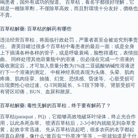
竭患者，国外有成功的报道。 百草枯，看名字都很好理解，它
就是一種除草劑，不僅除草高效，而且對環境十分友好，價格也
不貴。
百草枯解藥: 百草枯的解药有哪些
违法经营百草枯，将面临行政处罚，严重者甚至会被追究刑事责
任。 唐英目睹过很多个百草枯中毒患者的最后一面：或是全身
上下插满各种各样的管子，或是呼吸衰竭，脸憋得通红，表情扭
曲。 同样处理其他容量瓶中的溶液，但必须在完成一个溶液的
吸收测定后，才可加入质量分数为1%连二亚硫酸钠碱性溶液进
行下一个溶液的测定。 中枢神经系统表现为头痛、头晕、肌肉
疼痛、肌肉痉挛、抽搐、幻觉、恐惧感、昏迷等。 心脏受损可
出现窦性心动过速、Q-T间期延长、S-T段下降等。 肾脏受损可
有肾区叩痛，BUN、血尿和脓尿。
百草枯解藥: 毒性无解的百草枯，终于要有解药了？
百草枯(paraquat，PQ) ，它能够高效地破坏叶绿体，终止光合作
用，以此杀死杂草。 喷洒百草枯后，2-3小时内就能见到杂草变
黄，起效非常迅速。 先从百草枯说起吧，很多农药的名字都起
得直白易懂，像什么“敌百虫”“扑草净”等等，一听就知道是干什