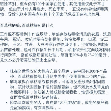
谱除草剂，至今仍有100个国家在使用，其使用量仅此于草甘
膦。 但由于其对人毒性大、死亡率高，一直没有特异性解毒药
物，导致包括中国在内的数十个国家已经或正在考虑禁用。
百草枯解藥: 百草枯解药是什么
工作服不要带到非作业场所，单独存放被毒物污染的衣服，洗后
备用。 配药、喷药时要有防护措施，戴橡胶手套、口罩、穿工
作服。 玉米、甘蔗、大豆等宽行作物田使用：可播前处理或播
后苗前处理，也可在作物生长中后期，采用保护性定向喷雾防除
行间杂草。 播前或播后苗前处理，每亩用20%水剂75-200毫升，
兑水25公斤喷雾防除已出土杂草。
现在全世界农药大概有几百个品种，在中国有300多个品
种，百草枯很快就上升到中国生产使用量第二位的产品。
解毒液與百草枯溶液接觸後，可迅速反應形成針狀固體
物，該針狀固體物不溶於強酸強鹼，也不溶於水及常見的
有機溶劑中，無法被人體或動物體吸收，性質極其穩定，
從而實現百草枯的快速解毒。
因為這群放生的人，實在是“太不道德”瞭，放生的鳥兒都
是寵物鸚鵡，有玄鳳鸚鵡，…