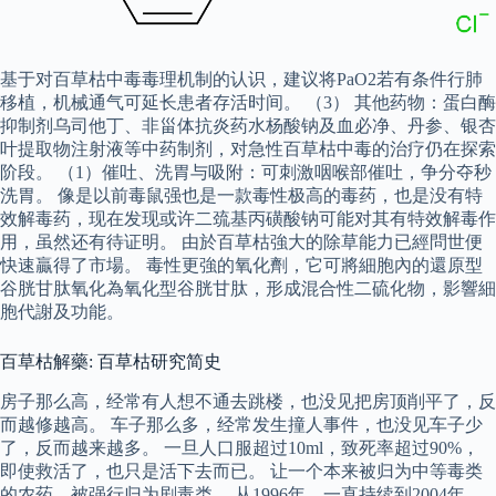
基于对百草枯中毒毒理机制的认识，建议将PaO2若有条件行肺
移植，机械通气可延长患者存活时间。 （3） 其他药物：蛋白酶
抑制剂乌司他丁、非甾体抗炎药水杨酸钠及血必净、丹参、银杏
叶提取物注射液等中药制剂，对急性百草枯中毒的治疗仍在探索
阶段。 （1）催吐、洗胃与吸附：可刺激咽喉部催吐，争分夺秒
洗胃。 像是以前毒鼠强也是一款毒性极高的毒药，也是没有特
效解毒药，现在发现或许二巯基丙磺酸钠可能对其有特效解毒作
用，虽然还有待证明。 由於百草枯強大的除草能力已經問世便
快速贏得了市場。 毒性更強的氧化劑，它可將細胞內的還原型
谷胱甘肽氧化為氧化型谷胱甘肽，形成混合性二硫化物，影響細
胞代謝及功能。
百草枯解藥: 百草枯研究简史
房子那么高，经常有人想不通去跳楼，也没见把房顶削平了，反
而越修越高。 车子那么多，经常发生撞人事件，也没见车子少
了，反而越来越多。 一旦人口服超过10ml，致死率超过90%，
即使救活了，也只是活下去而已。 让一个本来被归为中等毒类
的农药，被强行归为剧毒类。 从1996年，一直持续到2004年，