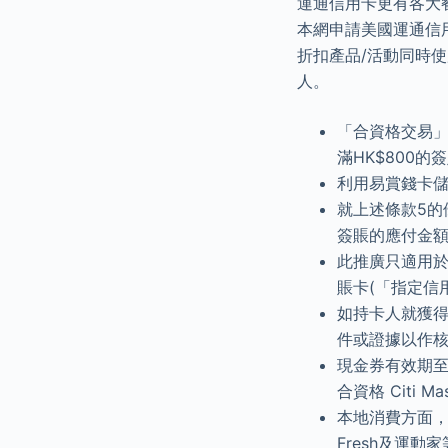
運通信用卡更有各大餐廳
本網申請美國運通信
折扣產品/活動同時
人。
「合資格交易」
滿HK$800的
利用易賞錢卡
就上述條款5的優
簽賬的應付金
此推廣只適用於花旗
賬卡(「指定信用
如持卡人就獲
件或證據以作
現金券有效期至 
合資格 Citi
本地消費方面，
Fresh及運動