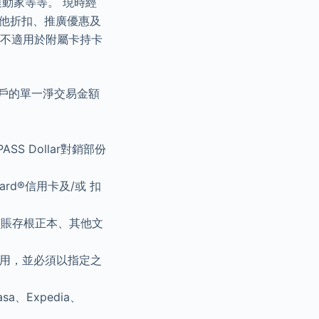
運動家等等。 現時經
其他折扣、推廣優惠及
廣不適用於附屬卡持卡
商戶的單一淨交易金額
S Dollar對銷部份
ard®信用卡及/或 扣
簽賬存根正本、其他文
可使用，並必須以指定之
。
Expedia、