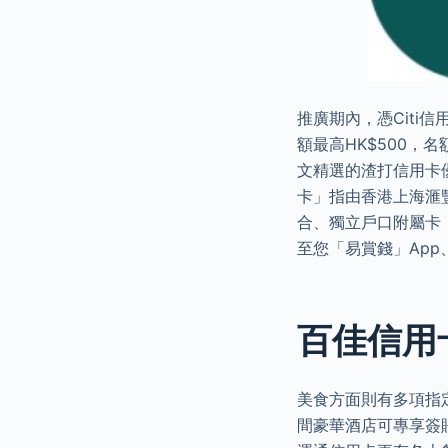
推廣期內，憑Citi
額最高HK$500，
文精選的渣打信用卡優
卡」指由香港上海滙
合、獨立戶口附屬卡，
至您「易賞錢」App
百佳信用卡
美食方面則有多項指
間豪華酒店可專享簽