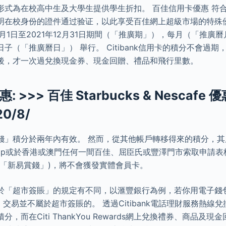
形式為在校高中生及大學生提供學生折扣。 百佳信用卡優惠 符
明在校身份的證件通过验证，以此享受百佳網上超級市場的特殊
4月1日至2021年12月31日期間（「推廣期」），每月（「推廣曆
子（「推廣曆日」） 舉行。 Citibank信用卡的積分不會過
後，才一次過兌換現金券、現金回贈、禮品和飛行里數。
>>> 百佳 Starbucks & Nescafe 
0/8/
錢」積分於兩年內有效。 然而，從其他帳戶轉移得來的積分，
app或於香港或澳門任何一間百佳、屈臣氏或豐澤門市索取申請表
稱「新易賞錢」)，將不會獲發實體會員卡。
「超市簽賬」的規定有不同，以滙豐銀行為例，若你用電子錢包Wec
，交易並不屬於超市簽賬的。 透過Citibank電話理財服務熱線
，而在Citi ThankYou Rewards網上兌換禮券、商品及