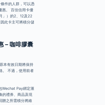
合條件的人群，可以憑
優惠。 百佳信用卡優
月」）的2、12及22
期，因此卡主可將積分儲
優惠 – 咖啡膠囊
其原本有效日期將保持
格。 不過，使用前者
hat Pay綁定滙
兌換的禮券、商品及現
現金回贈之所需積分將維