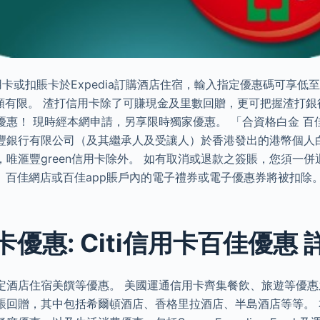
信用卡或扣賬卡於Expedia訂購酒店住宿，輸入指定優惠碼可享低
名額有限。 渣打信用卡除了可賺現金及里數回贈，更可把握渣打
惠！ 現時經本網申請，另享限時獨家優惠。 「合資格白金 百佳信
豐銀行有限公司（及其繼承人及受讓人）於香港發出的港幣個人白金
唯滙豐green信用卡除外。 如有取消或退款之簽賬，您須一
、百佳網店或百佳app賬戶內的電子禮券或電子優惠券將被扣除
優惠: Citi信用卡百佳優惠 
定酒店住宿美饌等優惠。 美國運通信用卡齊集餐飲、旅遊等優惠之
賬回贈，其中包括希爾頓酒店、香格里拉酒店、半島酒店等等。