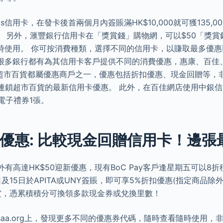
ards信用卡，在發卡後首兩個月內簽賬滿HK$10,000就可獲135,
券。 另外，滙豐銀行信用卡在「獎賞錢」購物網，可以$50「獎賞錢
時使用。 你可按消費種類，選擇不同的信用卡，以賺取最多優惠
很多銀行都有為其信用卡客戶提供不同的消費優惠，惠康、百佳
鎖超市百貨都屬優惠商戶之一，優惠包括折扣優惠、現金回贈等，
大連鎖超市百貨的最新信用卡優惠。 此外，在百佳網店使用中銀
0電子禮券1張。
優惠: 比較現金回贈信用卡！邊張
額外有高達HK$50迎新優惠，現有BoC Pay客戶逢星期五可以8
及15日於APITA或UNY簽賬，即可享5%折扣優惠(指定商品除
賞，憑累積積分可換領多款現金券或兌換里數！
psaa.org上，發現更多不同的優惠券代碼，隨時查看隨時使用，