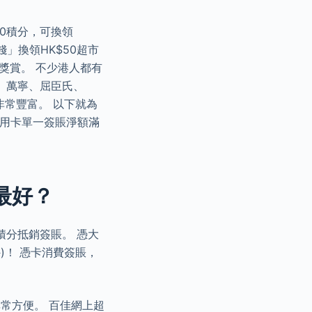
000積分，可換領
」換領HK$50超市
獎賞。 不少港人都有
、萬寧、屈臣氏、
非常豐富。 以下就為
信用卡單一簽賬淨額滿
最好？
折積分抵銷簽賬。 憑大
外)！ 憑卡消費簽賬，
非常方便。 百佳網上超