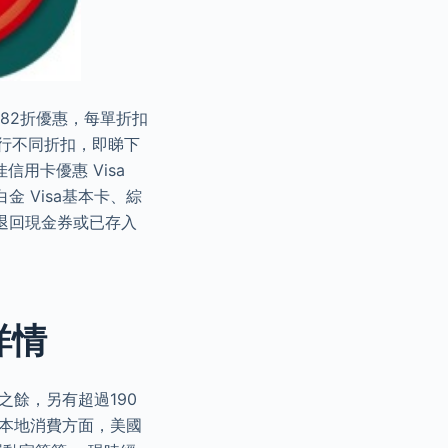
至82折優惠，每單折扣
銀行不同折扣，即睇下
用卡優惠 Visa
 Visa基本卡、綜
併退回現金券或已存入
。
詳情
餘，另有超過190
 本地消費方面，美國