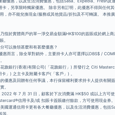
優惠，以及生活消費優惠，包括Sasa、Expedia、Fresh及
用卡，另享限時獨家優惠。 除非另有訂明，此優惠不得與任何
使用，亦不能兌換現金/服務或其他貨品/折扣及不可轉讓。 本推
乃指於實體商戶的單一淨交易金額滿HK$100的簽賬或於網上
簽賬。
儲分可以換領甚麼和有甚麼優惠？
惠而言，除全單對銷外，主要持卡人亦可選擇以DBS$ / COMPAS
額。
銀行(香港)有限公司(「花旗銀行」) 所發行之 Citi Masterc
卡」) 之主卡及附屬卡客戶(「客戶」) 。
得的優惠及回贈有任何爭議，本行保留權利要求持卡人提供有關
核實。
2022 年 7 月 31 日，顧客於下次消費滿 HK$50 或以上方
 Mastercard®信用卡及/或 扣賬卡簽賬繳付餘款，方可使用現金券
美國運通信用卡更有各大餐廳優惠，以及生活消費優惠，包括Sasa、
家等等。