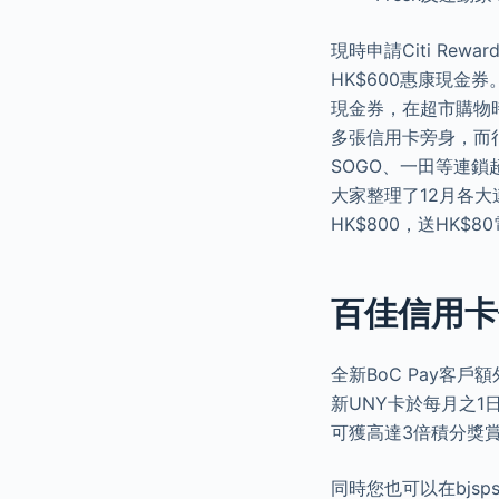
現時申請Citi Rew
HK$600惠康現金
現金券，在超市購物
多張信用卡旁身，而
SOGO、一田等連
大家整理了12月各
HK$800，送HK$8
百佳信用卡
全新BoC Pay客戶
新UNY卡於每月之1日
可獲高達3倍積分獎
同時您也可以在bjs