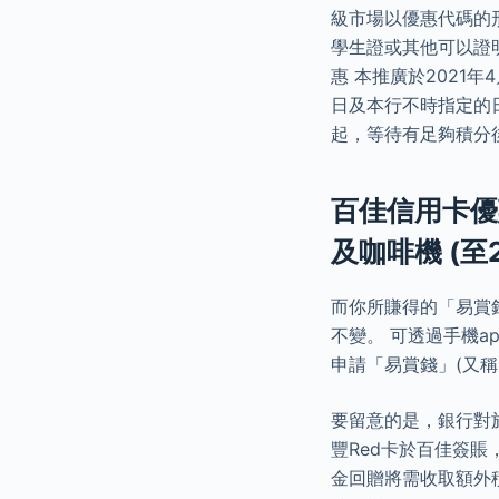
級市場以優惠代碼的
學生證或其他可以證
惠 本推廣於2021年
日及本行不時指定的日
起，等待有足夠積分
百佳信用卡優惠: 
及咖啡機 (至2
而你所賺得的「易賞
不變。 可透過手機
申請「易賞錢」(又
要留意的是，銀行對於
豐Red卡於百佳簽賬
金回贈將需收取額外積分